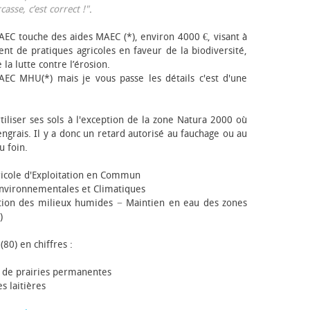
sse, c’est correct !"
.
EC touche des aides MAEC (*), environ 4000 €, visant à
t de pratiques agricoles en faveur de la biodiversité,
 la lutte contre l’érosion.
AEC MHU(*) mais je vous passe les détails c'est d'une
tiliser ses sols à l'exception de la zone Natura 2000 où
engrais. Il y a donc un retard autorisé au fauchage ou au
u foin.
icole d'Exploitation en Commun
nvironnementales et Climatiques
ion des milieux humides − Maintien en eau des zones
)
(80) en chiffres :
 de prairies permanentes
s laitières