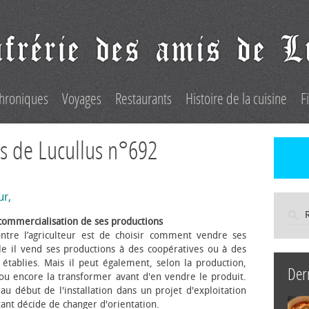
hroniques
Voyages
Restaurants
Histoire de la cuisine
F
s de Lucullus n°692
ur,
commercialisation de ses productions
ntre l’agriculteur est de choisir comment vendre ses
le il vend ses productions à des coopératives ou à des
s établies. Mais il peut également, selon la production,
Der
 ou encore la transformer avant d'en vendre le produit.
au début de l'installation dans un projet d'exploitation
itant décide de changer d'orientation.