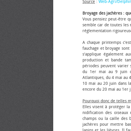
Source
:
Web-Agri/Delphi
Broyage des jachères : que
Vous pensiez peut-être qu
semble car de toutes les m
réglementation rigoureus
A chaque printemps c'est
fauchage et broyage sont i
s'applique également au
production et bande tam
périodes peuvent varier s
du 1er mai au 9 juin da
Atlantiques, du 4 mai au 4
10 mai au 20 juin dans la
encore du 20 mai au 1er j
Pourquoi donc de telles 
Elles visent à protéger l
nidification des oiseaux
champs ou la caille des 
jachères pour mettre bas
lapins et les lièvres. Il 