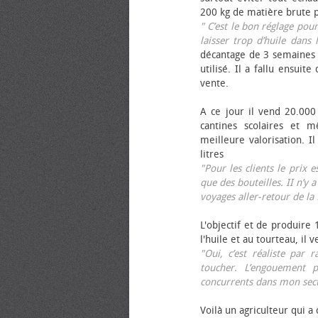
200 kg de matière brute p
" C’est le bon réglage pou
laisser trop d’huile dans 
décantage de 3 semaines 
utilisé. Il a fallu ensuit
vente.
A ce jour il vend 20.000 
cantines scolaires et 
meilleure valorisation. 
litres
"Pour les clients le prix 
que des bouteilles. II n’y a
voyages aller-retour de l
L'objectif et de produire
l'huile et au tourteau, il
"Oui, c’est réaliste pa
toucher. L’engouement p
concurrents dans mon sect
Voilà un agriculteur qui a