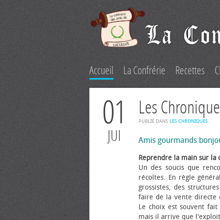
Accueil
La Confrérie
Recettes
C
01
Les Chronique
PUBLIÉ DANS
LES CHRONIQUES
.
JUI
Amis gourmands bonjo
Reprendre la main sur la 
Un des soucis que renco
récoltes. En règle généra
grossistes, des structure
faire de la vente directe
Le choix est souvent fait 
mais il arrive que l'explo