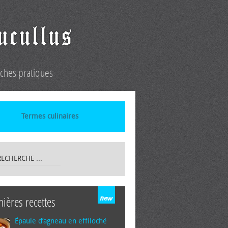
iches pratiques
Termes culinaires
nières recettes
Épaule d’agneau en effiloché