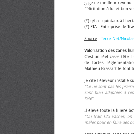
gage de meilleur revenu
Félicitation à lui et bon ve
(*) q/ha : quintaux à l'hec
(*) ETA : Entreprise de Tr
Source
:
Terre-Net/Nicola
Valorisation des zones hu
C'est un réel casse-tête.
de fortes réglementati
Mathieu Brassart le font t
Je cite l'éleveur installé s
"Ce ne sont pas les prairie
sont bien adaptées à l’e
l’été".
Il élève toute la filière b
"On trait 125 vaches, on 
mâles pour en faire des b