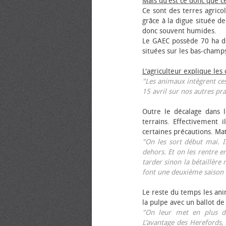
Mais qu'est ce donc que c
Ce sont des terres agrico
grâce à la digue située de
donc souvent humides.
Le GAEC possède 70 ha de
situées sur les bas-champ
L'agriculteur explique les
"Les animaux intègrent ces
15 avril sur nos autres pra
Outre le décalage dans l
terrains. Effectivement i
certaines précautions. Ma
"On les sort début mai. I
dehors. Et on les rentre e
tarder sinon la bétaillère 
font une deuxième saison 
Le reste du temps les anim
la pulpe avec un ballot de
"On leur met en plus de
L’avantage des Herefords,