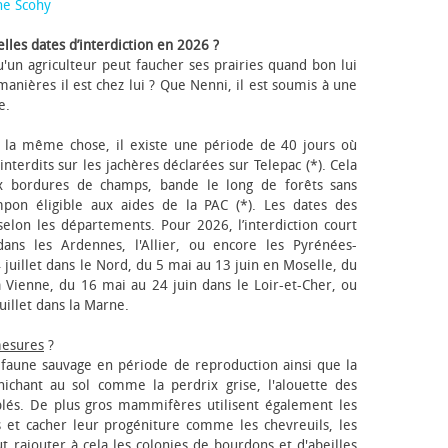
ne Scohy
lles dates d’interdiction en 2026 ?
'un agriculteur peut faucher ses prairies quand bon lui
anières il est chez lui ? Que Nenni, il est soumis à une
e.
 la même chose, il existe une période de 40 jours où
nterdits sur les jachères déclarées sur Telepac (*). Cela
x bordures de champs, bande le long de forêts sans
pon éligible aux aides de la PAC (*). Les dates des
elon les départements. Pour 2026, l’interdiction court
ns les Ardennes, l'Allier, ou encore les Pyrénées-
 juillet dans le Nord, du 5 mai au 13 juin en Moselle, du
 Vienne, du 16 mai au 24 juin dans le Loir-et-Cher, ou
uillet dans la Marne.
mesures
?
a faune sauvage en période de reproduction ainsi que la
 nichant au sol comme la perdrix grise, l'alouette des
blés. De plus gros mammifères utilisent également les
 et cacher leur progéniture comme les chevreuils, les
faut rajouter à cela les colonies de bourdons et d'abeilles