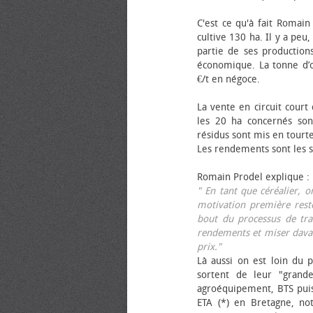
C'est ce qu'à fait Romain
cultive 130 ha. Il y a peu
partie de ses productions
économique. La tonne d’ol
€/t en négoce.
La vente en circuit court
les 20 ha concernés sont
résidus sont mis en tourt
Les rendements sont les su
Romain Prodel explique :
" En tant que céréalier, 
motivation première reste
bout du processus de tra
rendements et miser davan
prix."
Là aussi on est loin du p
sortent de leur "grand
agroéquipement, BTS pui
ETA (*) en Bretagne, no