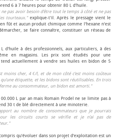
rend 6 à 7 heures pour obtenir 80 L d'huile.
r ne pas avoir besoin d’être tout le temps à côté et ne pas
les tourteaux."
explique-t'il. Après le pressage vient le
en fût et aucun produit chimique comme l'hexane n'est
e démarcher, se faire connaître, constituer un réseau de
L d'huile à des professionnels, aux particuliers, à des
même en magasins. Les prix sont étudiés pour une
Il tend actuellement à vendre ses huiles en bidon de 5
est moins cher, 4 €/l, et de mon côté c’est moins coûteux
 qu’une étiquette, et les bidons sont réutilisables. En trois
a ferme au consommateur, un bidon est amorti."
 100.000 L par an mais Romain Prodel ne se limite pas à
 vend 30 t de blé directement à une minoterie.
r rapport au nombre de consommateurs que je pourrais
our les circuits courts se vérifie et je n’ai pas de
eur."
 compris qu'évoluer dans son projet d'exploitation est un