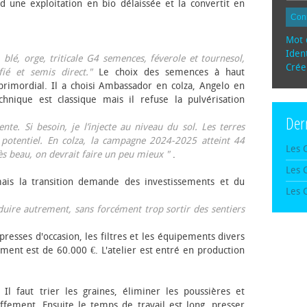
d une exploitation en bio délaissée et la convertit en
Con
Mot 
Ident
, blé, orge, triticale G4 semences, féverole et tournesol,
Crée
fié et semis direct."
Le choix des semences à haut
rimordial. Il a choisi Ambassador en colza, Angelo en
echnique est classique mais il refuse la pulvérisation
Der
te. Si besoin, je l’injecte au niveau du sol. Les terres
 potentiel. En colza, la campagne 2024-2025 atteint 44
Les 
rès beau, on devrait faire un peu mieux "
.
Les 
mais la transition demande des investissements et du
Les 
oduire autrement, sans forcément trop sortir des sentiers
presses d'occasion, les filtres et les équipements divers
ement est de 60.000 €. L'atelier est entré en production
 Il faut trier les graines, éliminer les poussières et
ffement. Ensuite le temps de travail est long, presser