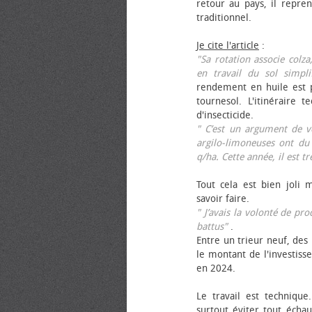
retour au pays, il repren
traditionnel.
Je cite l'article
:
"Sa rotation associe colza
en travail du sol simpli
rendement en huile est p
tournesol. L'itinéraire t
d'insecticide.
" C’est un argument de ven
argilo-limoneuses ont du
q/ha. Cette année, il est t
Tout cela est bien joli 
savoir faire.
" J’avais la volonté de pr
battus"
.
Entre un trieur neuf, des 
le montant de l'investiss
en 2024.
Le travail est technique.
surtout éviter tout échau