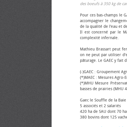
des bœufs à 350 kg de carca
Pour ces bas-champs le GA
accompagner le changemen
de la qualité de l’eau et de
Il est concerné par le M
complexité infernale.
Mathieu Brassart peut fer
on ne peut par utiliser d'
pâturage. Le GAEC y fait d
(-)GAEC : Groupement Agr
(*)MAEC : Mesures Agro-E
(*)MHU Mesure Préservat
basses de prairies (MHU 4
Gaec le Souffle de la Baie 
5 associés et 2 salariés
420 ha de SAU dont 70 ha
380 bovins dont 125 vache