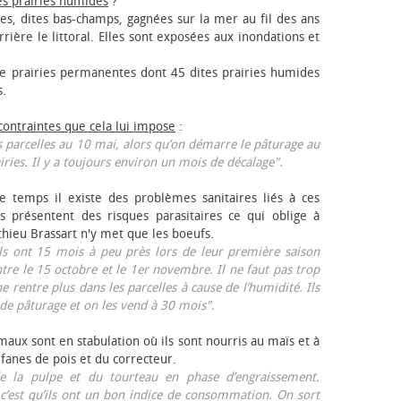
es prairies humides
?
les, dites bas-champs, gagnées sur la mer au fil des ans
rrière le littoral. Elles sont exposées aux inondations et
 prairies permanentes dont 45 dites prairies humides
s.
 contraintes que cela lui impose
:
 parcelles au 10 mai, alors qu’on démarre le pâturage au
iries. Il y a toujours environ un mois de décalage".
e temps il existe des problèmes sanitaires liés à ces
ls présentent des risques parasitaires ce qui oblige à
thieu Brassart n'y met que les bœufs.
ls ont 15 mois à peu près lors de leur première saison
ntre le 15 octobre et le 1er novembre. Il ne faut pas trop
ne rentre plus dans les parcelles à cause de l’humidité. Ils
de pâturage et on les vend à 30 mois".
aux sont en stabulation où ils sont nourris au maïs et à
 fanes de pois et du correcteur.
 la pulpe et du tourteau en phase d’engraissement.
 c’est qu’ils ont un bon indice de consommation. On sort