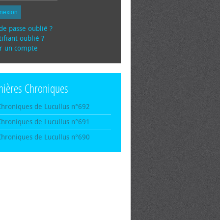
nexion
de passe oublié ?
ifiant oublié ?
r un compte
nières Chroniques
Chroniques de Lucullus n°692
Chroniques de Lucullus n°691
Chroniques de Lucullus n°690