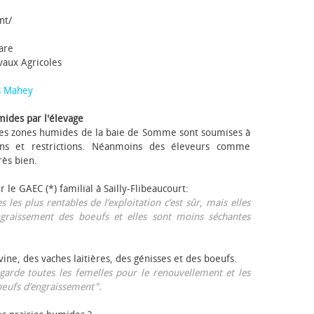
nt/
tare
avaux Agricoles
s Mahey
mides par l'élevage
 Les zones humides de la baie de Somme sont soumises à
ons et restrictions. Néanmoins des éleveurs comme
rès bien.
ur le GAEC (*) familial à Sailly-Flibeaucourt:
s les plus rentables de l’exploitation c’est sûr, mais elles
ngraissement des bœufs et elles sont moins séchantes
ovine, des vaches laitières, des génisses et des bœufs.
garde toutes les femelles pour le renouvellement et les
œufs d’engraissement".