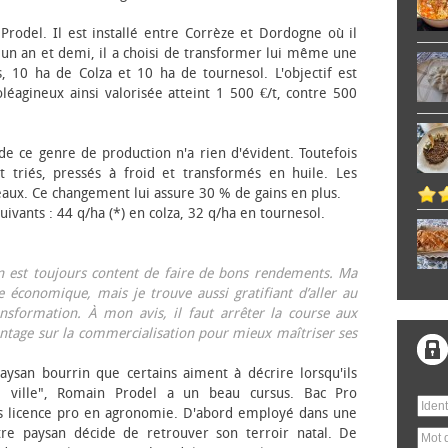
 Prodel. Il est installé entre Corrèze et Dordogne où il
, un an et demi, il a choisi de transformer lui même une
, 10 ha de Colza et 10 ha de tournesol. L'objectif est
éagineux ainsi valorisée atteint 1 500 €/t, contre 500
 de ce genre de production n'a rien d'évident. Toutefois
 triés, pressés à froid et transformés en huile. Les
eaux. Ce changement lui assure 30 % de gains en plus.
ivants : 44 q/ha (*) en colza, 32 q/ha en tournesol.
on est toujours content de faire de bons rendements. Ma
 économique, mais je trouve aussi gratifiant d’aller au
nsformation. À mon avis, il faut arrêter la course aux
tage sur la commercialisation pour mieux maîtriser ses
aysan bourrin que certains aiment à décrire lorsqu'ils
e ville", Romain Prodel a un beau cursus. Bac Pro
s licence pro en agronomie. D'abord employé dans une
tre paysan décide de retrouver son terroir natal. De