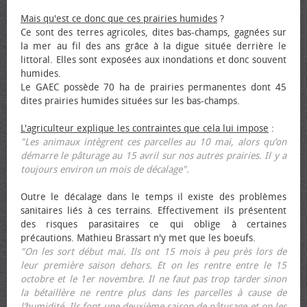
Mais qu'est ce donc que ces prairies humides
?
Ce sont des terres agricoles, dites bas-champs, gagnées sur
la mer au fil des ans grâce à la digue située derrière le
littoral. Elles sont exposées aux inondations et donc souvent
humides.
Le GAEC possède 70 ha de prairies permanentes dont 45
dites prairies humides situées sur les bas-champs.
L'agriculteur explique les contraintes que cela lui impose
:
"Les animaux intègrent ces parcelles au 10 mai, alors qu’on
démarre le pâturage au 15 avril sur nos autres prairies. Il y a
toujours environ un mois de décalage".
Outre le décalage dans le temps il existe des problèmes
sanitaires liés à ces terrains. Effectivement ils présentent
des risques parasitaires ce qui oblige à certaines
précautions. Mathieu Brassart n'y met que les bœufs.
"On les sort début mai. Ils ont 15 mois à peu près lors de
leur première saison dehors. Et on les rentre entre le 15
octobre et le 1er novembre. Il ne faut pas trop tarder sinon
la bétaillère ne rentre plus dans les parcelles à cause de
l’humidité. Ils font une deuxième saison de pâturage et on les