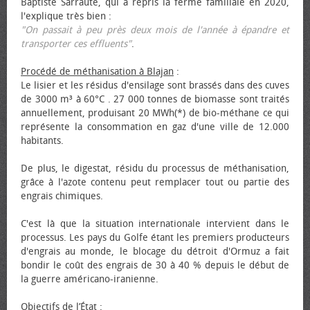
Baptiste Sarraute, qui a repris la ferme familiale en 2020,
l'explique très bien :
"On passait à peu près deux mois de l'année à épandre et
transporter ces effluents"
.
Procédé de méthanisation à Blajan
:
Le lisier et les résidus d'ensilage sont brassés dans des cuves
de 3000 m³ à 60°C . 27 000 tonnes de biomasse sont traités
annuellement, produisant 20 MWh(*) de bio-méthane ce qui
représente la consommation en gaz d'une ville de 12.000
habitants.
De plus, le digestat, résidu du processus de méthanisation,
grâce à l'azote contenu peut remplacer tout ou partie des
engrais chimiques.
C'est là que la situation internationale intervient dans le
processus. Les pays du Golfe étant les premiers producteurs
d'engrais au monde, le blocage du détroit d'Ormuz a fait
bondir le coût des engrais de 30 à 40 % depuis le début de
la guerre américano-iranienne.
Objectifs de l’État
: