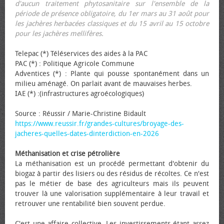
d'aucun traitement phytosanitaire sur l'ensemble de la
période de présence obligatoire, du 1er mars au 31 août pour
les jachères herbacées classiques et du 15 avril au 15 octobre
pour les jachères mellifères.
Telepac (*) Téléservices des aides à la PAC
PAC (*) : Politique Agricole Commune
Adventices (*) : Plante qui pousse spontanément dans un
milieu aménagé. On parlait avant de mauvaises herbes.
IAE (*) :(infrastructures agroécologiques)
Source : Réussir / Marie-Christine Bidault
https://www.reussir.fr/grandes-cultures/broyage-des-
jacheres-quelles-dates-dinterdiction-en-2026
Méthanisation et crise pétrolière
La méthanisation est un procédé permettant d'obtenir du
biogaz à partir des lisiers ou des résidus de récoltes. Ce n'est
pas le métier de base des agriculteurs mais ils peuvent
trouver là une valorisation supplémentaire à leur travail et
retrouver une rentabilité bien souvent perdue.
C'est une affaire collective. Les investissements étant assez