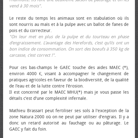
vend à 30 mois".
Le reste du temps les animaux sont en stabulation où ils
sont nourris au maïs et à la pulpe avec un ballot de fanes de
pois et du correcteur.
"On leur met en plus de la pulpe et du tourteau en phase
d’engraissement. L’avantage des Herefords, c’est qu’ils ont un
bon indice de consommation. On sort des bœufs à 350 kg de
carcasse, c’est correct !"
.
Pour ces bas-champs le GAEC touche des aides MAEC (*),
environ 4000 €, visant à accompagner le changement de
pratiques agricoles en faveur de la biodiversité, de la qualité
de l’eau et de la lutte contre l’érosion.
Il est concerné par le MAEC MHU(*) mais je vous passe les
détails c'est d'une complexité infernale.
Mathieu Brassart peut fertiliser ses sols à l'exception de la
zone Natura 2000 où on ne peut par utiliser d'engrais. Il y a
donc un retard autorisé au fauchage ou au pâturage. Le
GAEC y fait du foin.