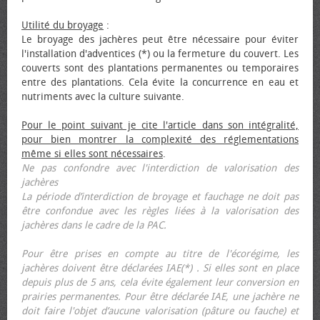
Utilité du broyage
:
Le broyage des jachères peut être nécessaire pour éviter
l'installation d'adventices (*) ou la fermeture du couvert. Les
couverts sont des plantations permanentes ou temporaires
entre des plantations. Cela évite la concurrence en eau et
nutriments avec la culture suivante.
Pour le point suivant je cite l'article dans son intégralité,
pour bien montrer la complexité des réglementations
même si elles sont nécessaires
.
Ne pas confondre avec l'interdiction de valorisation des
jachères
La période d’interdiction de broyage et fauchage ne doit pas
être confondue avec les règles liées à la valorisation des
jachères dans le cadre de la PAC.
Pour être prises en compte au titre de l'écorégime, les
jachères doivent être déclarées IAE(*) . Si elles sont en place
depuis plus de 5 ans, cela évite également leur conversion en
prairies permanentes. Pour être déclarée IAE, une jachère ne
doit faire l'objet d’aucune valorisation (pâture ou fauche) et