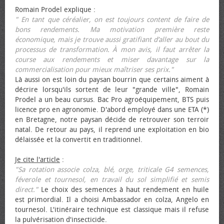
Romain Prodel explique :
" En tant que céréalier, on est toujours content de faire de
bons rendements. Ma motivation première reste
économique, mais je trouve aussi gratifiant d’aller au bout du
processus de transformation. À mon avis, il faut arrêter la
course aux rendements et miser davantage sur la
commercialisation pour mieux maîtriser ses prix."
Là aussi on est loin du paysan bourrin que certains aiment à
décrire lorsqu'ils sortent de leur "grande ville", Romain
Prodel a un beau cursus. Bac Pro agroéquipement, BTS puis
licence pro en agronomie. D'abord employé dans une ETA (*)
en Bretagne, notre paysan décide de retrouver son terroir
natal. De retour au pays, il reprend une exploitation en bio
délaissée et la convertit en traditionnel.
Je cite l'article
:
"Sa rotation associe colza, blé, orge, triticale G4 semences,
féverole et tournesol, en travail du sol simplifié et semis
direct."
Le choix des semences à haut rendement en huile
est primordial. Il a choisi Ambassador en colza, Angelo en
tournesol. L'itinéraire technique est classique mais il refuse
la pulvérisation d'insecticide.