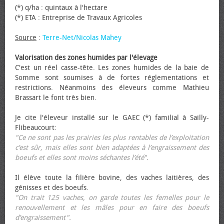
(*) q/ha : quintaux à l'hectare
(*) ETA : Entreprise de Travaux Agricoles
Source
:
Terre-Net/Nicolas Mahey
Valorisation des zones humides par l'élevage
C'est un réel casse-tête. Les zones humides de la baie de
Somme sont soumises à de fortes réglementations et
restrictions. Néanmoins des éleveurs comme Mathieu
Brassart le font très bien.
Je cite l'éleveur installé sur le GAEC (*) familial à Sailly-
Flibeaucourt:
"Ce ne sont pas les prairies les plus rentables de l’exploitation
c’est sûr, mais elles sont bien adaptées à l’engraissement des
bœufs et elles sont moins séchantes l’été".
Il élève toute la filière bovine, des vaches laitières, des
génisses et des bœufs.
"On trait 125 vaches, on garde toutes les femelles pour le
renouvellement et les mâles pour en faire des bœufs
d’engraissement".