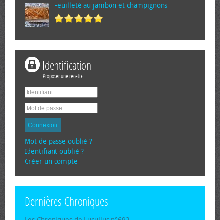
Feuilleté au jambon et champignons
Identification
Proposer une recette
Connexion
Mot de passe oublié ?
Identifiant oublié ?
Créer un compte
Dernières Chroniques
Les Chroniques de Lucullus n°692