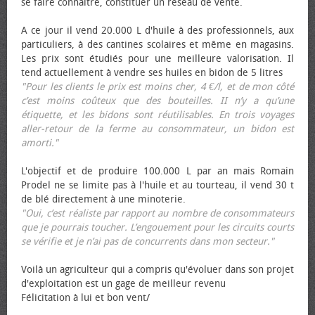
se faire connaître, constituer un réseau de vente.
A ce jour il vend 20.000 L d'huile à des professionnels, aux
particuliers, à des cantines scolaires et même en magasins.
Les prix sont étudiés pour une meilleure valorisation. Il
tend actuellement à vendre ses huiles en bidon de 5 litres
"Pour les clients le prix est moins cher, 4 €/l, et de mon côté
c’est moins coûteux que des bouteilles. II n’y a qu’une
étiquette, et les bidons sont réutilisables. En trois voyages
aller-retour de la ferme au consommateur, un bidon est
amorti."
L'objectif et de produire 100.000 L par an mais Romain
Prodel ne se limite pas à l'huile et au tourteau, il vend 30 t
de blé directement à une minoterie.
"Oui, c’est réaliste par rapport au nombre de consommateurs
que je pourrais toucher. L’engouement pour les circuits courts
se vérifie et je n’ai pas de concurrents dans mon secteur."
Voilà un agriculteur qui a compris qu'évoluer dans son projet
d'exploitation est un gage de meilleur revenu
Félicitation à lui et bon vent/