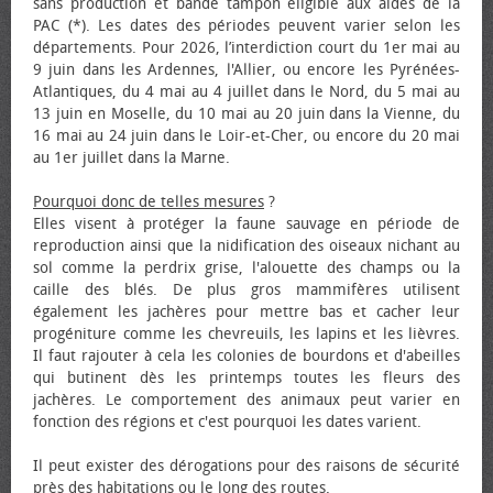
sans production et bande tampon éligible aux aides de la
PAC (*). Les dates des périodes peuvent varier selon les
départements. Pour 2026, l’interdiction court du 1er mai au
9 juin dans les Ardennes, l'Allier, ou encore les Pyrénées-
Atlantiques, du 4 mai au 4 juillet dans le Nord, du 5 mai au
13 juin en Moselle, du 10 mai au 20 juin dans la Vienne, du
16 mai au 24 juin dans le Loir-et-Cher, ou encore du 20 mai
au 1er juillet dans la Marne.
Pourquoi donc de telles mesures
?
Elles visent à protéger la faune sauvage en période de
reproduction ainsi que la nidification des oiseaux nichant au
sol comme la perdrix grise, l'alouette des champs ou la
caille des blés. De plus gros mammifères utilisent
également les jachères pour mettre bas et cacher leur
progéniture comme les chevreuils, les lapins et les lièvres.
Il faut rajouter à cela les colonies de bourdons et d'abeilles
qui butinent dès les printemps toutes les fleurs des
jachères. Le comportement des animaux peut varier en
fonction des régions et c'est pourquoi les dates varient.
Il peut exister des dérogations pour des raisons de sécurité
près des habitations ou le long des routes.