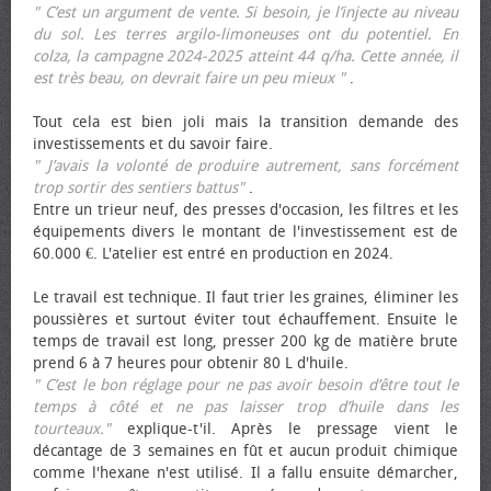
" C’est un argument de vente. Si besoin, je l’injecte au niveau
du sol. Les terres argilo-limoneuses ont du potentiel. En
colza, la campagne 2024-2025 atteint 44 q/ha. Cette année, il
est très beau, on devrait faire un peu mieux "
.
Tout cela est bien joli mais la transition demande des
investissements et du savoir faire.
" J’avais la volonté de produire autrement, sans forcément
trop sortir des sentiers battus"
.
Entre un trieur neuf, des presses d'occasion, les filtres et les
équipements divers le montant de l'investissement est de
60.000 €. L'atelier est entré en production en 2024.
Le travail est technique. Il faut trier les graines, éliminer les
poussières et surtout éviter tout échauffement. Ensuite le
temps de travail est long, presser 200 kg de matière brute
prend 6 à 7 heures pour obtenir 80 L d'huile.
" C’est le bon réglage pour ne pas avoir besoin d’être tout le
temps à côté et ne pas laisser trop d’huile dans les
tourteaux."
explique-t'il. Après le pressage vient le
décantage de 3 semaines en fût et aucun produit chimique
comme l'hexane n'est utilisé. Il a fallu ensuite démarcher,