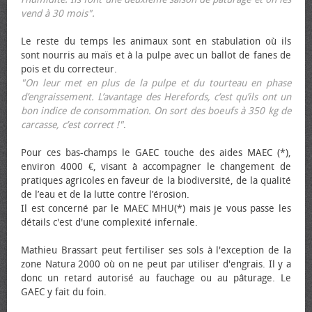
vend à 30 mois".
Le reste du temps les animaux sont en stabulation où ils
sont nourris au maïs et à la pulpe avec un ballot de fanes de
pois et du correcteur.
"On leur met en plus de la pulpe et du tourteau en phase
d’engraissement. L’avantage des Herefords, c’est qu’ils ont un
bon indice de consommation. On sort des bœufs à 350 kg de
carcasse, c’est correct !"
.
Pour ces bas-champs le GAEC touche des aides MAEC (*),
environ 4000 €, visant à accompagner le changement de
pratiques agricoles en faveur de la biodiversité, de la qualité
de l’eau et de la lutte contre l’érosion.
Il est concerné par le MAEC MHU(*) mais je vous passe les
détails c'est d'une complexité infernale.
Mathieu Brassart peut fertiliser ses sols à l'exception de la
zone Natura 2000 où on ne peut par utiliser d'engrais. Il y a
donc un retard autorisé au fauchage ou au pâturage. Le
GAEC y fait du foin.