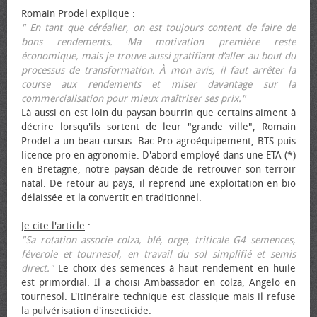
Romain Prodel explique :
" En tant que céréalier, on est toujours content de faire de
bons rendements. Ma motivation première reste
économique, mais je trouve aussi gratifiant d’aller au bout du
processus de transformation. À mon avis, il faut arrêter la
course aux rendements et miser davantage sur la
commercialisation pour mieux maîtriser ses prix."
Là aussi on est loin du paysan bourrin que certains aiment à
décrire lorsqu'ils sortent de leur "grande ville", Romain
Prodel a un beau cursus. Bac Pro agroéquipement, BTS puis
licence pro en agronomie. D'abord employé dans une ETA (*)
en Bretagne, notre paysan décide de retrouver son terroir
natal. De retour au pays, il reprend une exploitation en bio
délaissée et la convertit en traditionnel.
Je cite l'article
:
"Sa rotation associe colza, blé, orge, triticale G4 semences,
féverole et tournesol, en travail du sol simplifié et semis
direct."
Le choix des semences à haut rendement en huile
est primordial. Il a choisi Ambassador en colza, Angelo en
tournesol. L'itinéraire technique est classique mais il refuse
la pulvérisation d'insecticide.