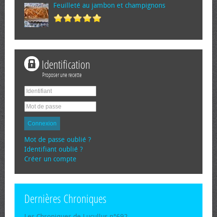
Feuilleté au jambon et champignons
Identification
Proposer une recette
Connexion
Mot de passe oublié ?
Identifiant oublié ?
Créer un compte
Dernières Chroniques
Les Chroniques de Lucullus n°692