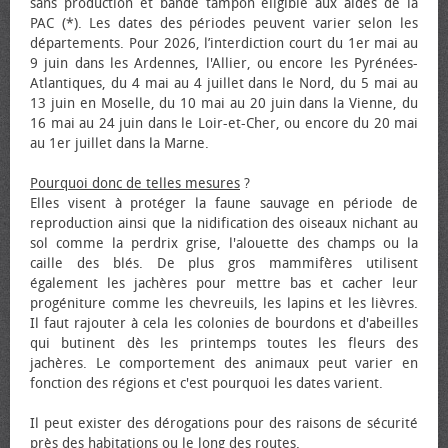
sans production et bande tampon éligible aux aides de la
PAC (*). Les dates des périodes peuvent varier selon les
départements. Pour 2026, l’interdiction court du 1er mai au
9 juin dans les Ardennes, l'Allier, ou encore les Pyrénées-
Atlantiques, du 4 mai au 4 juillet dans le Nord, du 5 mai au
13 juin en Moselle, du 10 mai au 20 juin dans la Vienne, du
16 mai au 24 juin dans le Loir-et-Cher, ou encore du 20 mai
au 1er juillet dans la Marne.
Pourquoi donc de telles mesures
?
Elles visent à protéger la faune sauvage en période de
reproduction ainsi que la nidification des oiseaux nichant au
sol comme la perdrix grise, l'alouette des champs ou la
caille des blés. De plus gros mammifères utilisent
également les jachères pour mettre bas et cacher leur
progéniture comme les chevreuils, les lapins et les lièvres.
Il faut rajouter à cela les colonies de bourdons et d'abeilles
qui butinent dès les printemps toutes les fleurs des
jachères. Le comportement des animaux peut varier en
fonction des régions et c'est pourquoi les dates varient.
Il peut exister des dérogations pour des raisons de sécurité
près des habitations ou le long des routes.