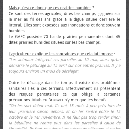
Mais qu'est ce donc que ces prairies humides
?
Ce sont des terres agricoles, dites bas-champs, gagnées sur
la mer au fil des ans grâce à la digue située derrière le
littoral. Elles sont exposées aux inondations et donc souvent
humides.
Le GAEC possède 70 ha de prairies permanentes dont 45
dites prairies humides situées sur les bas-champs.
L'agriculteur explique les contraintes que cela lui impose
:
"Les animaux intègrent ces parcelles au 10 mai, alors qu’on
démarre le pâturage au 15 avril sur nos autres prairies. Il y a
toujours environ un mois de décalage".
Outre le décalage dans le temps il existe des problèmes
sanitaires liés à ces terrains. Effectivement ils présentent
des risques parasitaires ce qui oblige à certaines
précautions. Mathieu Brassart n'y met que les bœufs.
"On les sort début mai. Ils ont 15 mois à peu près lors de
leur première saison dehors. Et on les rentre entre le 15
octobre et le 1er novembre. Il ne faut pas trop tarder sinon
la bétaillère ne rentre plus dans les parcelles à cause de
l’humidité. Ils font une deuxième saison de pâturage et on les