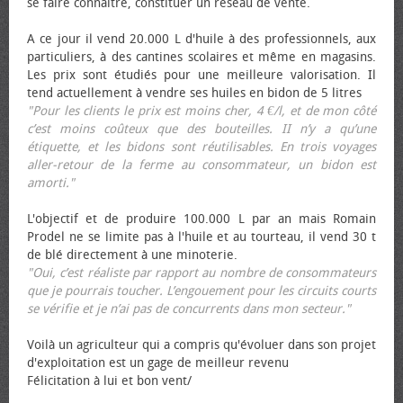
se faire connaître, constituer un réseau de vente.
A ce jour il vend 20.000 L d'huile à des professionnels, aux
particuliers, à des cantines scolaires et même en magasins.
Les prix sont étudiés pour une meilleure valorisation. Il
tend actuellement à vendre ses huiles en bidon de 5 litres
"Pour les clients le prix est moins cher, 4 €/l, et de mon côté
c’est moins coûteux que des bouteilles. II n’y a qu’une
étiquette, et les bidons sont réutilisables. En trois voyages
aller-retour de la ferme au consommateur, un bidon est
amorti."
L'objectif et de produire 100.000 L par an mais Romain
Prodel ne se limite pas à l'huile et au tourteau, il vend 30 t
de blé directement à une minoterie.
"Oui, c’est réaliste par rapport au nombre de consommateurs
que je pourrais toucher. L’engouement pour les circuits courts
se vérifie et je n’ai pas de concurrents dans mon secteur."
Voilà un agriculteur qui a compris qu'évoluer dans son projet
d'exploitation est un gage de meilleur revenu
Félicitation à lui et bon vent/