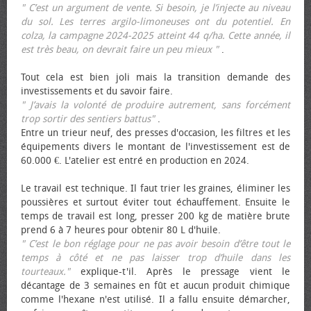
" C’est un argument de vente. Si besoin, je l’injecte au niveau
du sol. Les terres argilo-limoneuses ont du potentiel. En
colza, la campagne 2024-2025 atteint 44 q/ha. Cette année, il
est très beau, on devrait faire un peu mieux "
.
Tout cela est bien joli mais la transition demande des
investissements et du savoir faire.
" J’avais la volonté de produire autrement, sans forcément
trop sortir des sentiers battus"
.
Entre un trieur neuf, des presses d'occasion, les filtres et les
équipements divers le montant de l'investissement est de
60.000 €. L'atelier est entré en production en 2024.
Le travail est technique. Il faut trier les graines, éliminer les
poussières et surtout éviter tout échauffement. Ensuite le
temps de travail est long, presser 200 kg de matière brute
prend 6 à 7 heures pour obtenir 80 L d'huile.
" C’est le bon réglage pour ne pas avoir besoin d’être tout le
temps à côté et ne pas laisser trop d’huile dans les
tourteaux."
explique-t'il. Après le pressage vient le
décantage de 3 semaines en fût et aucun produit chimique
comme l'hexane n'est utilisé. Il a fallu ensuite démarcher,