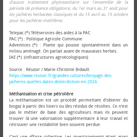
d'aucun traitement phytosanitaire sur l'ensemble de la
période de présence obligatoire, du 1er mars au 31 août pour
les jachères herbacées classiques et du 15 avril au 15 octobre
pour les jachères mellifères.
Telepac (*) Téléservices des aides à la PAC
PAC (*) : Politique Agricole Commune
Adventices (*) : Plante qui pousse spontanément dans un
milieu aménagé. On parlait avant de mauvaises herbes.
IAE (*) :(infrastructures agroécologiques)
Source : Réussir / Marie-Christine Bidault
https://www.reussir.fr/grandes-cultures/broyage-des-
jacheres-quelles-dates-dinterdiction-en-2026
Méthanisation et crise pétrolière
La méthanisation est un procédé permettant d'obtenir du
biogaz à partir des lisiers ou des résidus de récoltes. Ce n'est
pas le métier de base des agriculteurs mais ils peuvent
trouver là une valorisation supplémentaire à leur travail et
retrouver une rentabilité bien souvent perdue.
C'est une affaire collective. Les investissements étant assez