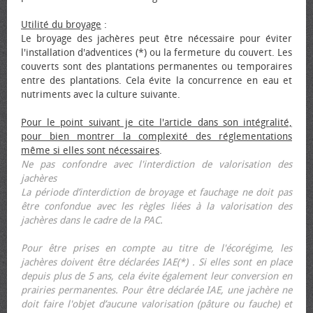
Utilité du broyage
:
Le broyage des jachères peut être nécessaire pour éviter
l'installation d'adventices (*) ou la fermeture du couvert. Les
couverts sont des plantations permanentes ou temporaires
entre des plantations. Cela évite la concurrence en eau et
nutriments avec la culture suivante.
Pour le point suivant je cite l'article dans son intégralité,
pour bien montrer la complexité des réglementations
même si elles sont nécessaires
.
Ne pas confondre avec l'interdiction de valorisation des
jachères
La période d’interdiction de broyage et fauchage ne doit pas
être confondue avec les règles liées à la valorisation des
jachères dans le cadre de la PAC.
Pour être prises en compte au titre de l'écorégime, les
jachères doivent être déclarées IAE(*) . Si elles sont en place
depuis plus de 5 ans, cela évite également leur conversion en
prairies permanentes. Pour être déclarée IAE, une jachère ne
doit faire l'objet d’aucune valorisation (pâture ou fauche) et