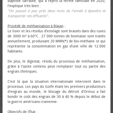
Baptiste Sarraute, qui a repris la ferme familiale en 2020,
l'explique très bien :
"On passait à peu près deux mois de l'année à épandre et
transporter ces effluents"
.
Procédé de méthanisation à Blajan
:
Le lisier et les résidus d'ensilage sont brassés dans des cuves
de 3000 m³ à 60°C . 27 000 tonnes de biomasse sont traités
annuellement, produisant 20 MWh(*) de bio-méthane ce qui
représente la consommation en gaz d'une ville de 12.000
habitants.
De plus, le digestat, résidu du processus de méthanisation,
grâce à l'azote contenu peut remplacer tout ou partie des
engrais chimiques.
C'est là que la situation internationale intervient dans le
processus. Les pays du Golfe étant les premiers producteurs
d'engrais au monde, le blocage du détroit d'Ormuz a fait
bondir le coût des engrais de 30 à 40 % depuis le début de
la guerre américano-iranienne.
Objectifs de l’État
: