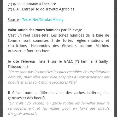
(*) q/ha : quintaux à l'hectare
(*) ETA : Entreprise de Travaux Agricoles
Source
:
Terre-Net/Nicolas Mahey
Valorisation des zones humides par l'élevage
C'est un réel casse-tête. Les zones humides de la baie de
Somme sont soumises à de fortes réglementations et
restrictions. Néanmoins des éleveurs comme Mathieu
Brassart le font très bien.
Je cite l'éleveur installé sur le GAEC (*) familial à Sailly-
Flibeaucourt:
"Ce ne sont pas les prairies les plus rentables de l’exploitation
c’est sûr, mais elles sont bien adaptées à l’engraissement des
bœufs et elles sont moins séchantes l’été".
Il élève toute la filière bovine, des vaches laitières, des
génisses et des bœufs.
"On trait 125 vaches, on garde toutes les femelles pour le
renouvellement et les mâles pour en faire des bœufs
d’engraissement".