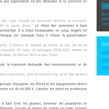
d une exploitation en bio délaissée et la convertit en
Con
Mot 
Ident
, blé, orge, triticale G4 semences, féverole et tournesol,
Crée
fié et semis direct."
Le choix des semences à haut
rimordial. Il a choisi Ambassador en colza, Angelo en
echnique est classique mais il refuse la pulvérisation
Der
te. Si besoin, je l’injecte au niveau du sol. Les terres
 potentiel. En colza, la campagne 2024-2025 atteint 44
Les 
rès beau, on devrait faire un peu mieux "
.
Les 
mais la transition demande des investissements et du
Les 
oduire autrement, sans forcément trop sortir des sentiers
presses d'occasion, les filtres et les équipements divers
ement est de 60.000 €. L'atelier est entré en production
 Il faut trier les graines, éliminer les poussières et
ffement. Ensuite le temps de travail est long, presser