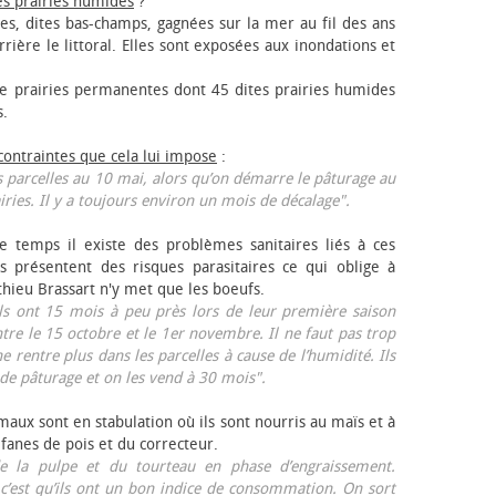
es prairies humides
?
les, dites bas-champs, gagnées sur la mer au fil des ans
rrière le littoral. Elles sont exposées aux inondations et
 prairies permanentes dont 45 dites prairies humides
s.
 contraintes que cela lui impose
:
 parcelles au 10 mai, alors qu’on démarre le pâturage au
iries. Il y a toujours environ un mois de décalage".
e temps il existe des problèmes sanitaires liés à ces
ls présentent des risques parasitaires ce qui oblige à
thieu Brassart n'y met que les bœufs.
ls ont 15 mois à peu près lors de leur première saison
ntre le 15 octobre et le 1er novembre. Il ne faut pas trop
ne rentre plus dans les parcelles à cause de l’humidité. Ils
de pâturage et on les vend à 30 mois".
aux sont en stabulation où ils sont nourris au maïs et à
 fanes de pois et du correcteur.
 la pulpe et du tourteau en phase d’engraissement.
 c’est qu’ils ont un bon indice de consommation. On sort