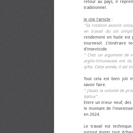
retour au pays, il repren
traditionnel.
Je cite l'article
:
"Sa rotation associe colza
en travail du sol simpli
rendement en huile est p
tournesol. L'itinéraire t
d'insecticide.
" C’est un argument de ven
argilo-limoneuses ont du
q/ha. Cette année, il est t
Tout cela est bien joli 
savoir faire.
" J’avais la volonté de pr
battus"
.
Entre un trieur neuf, des 
le montant de l'investiss
en 2024.
Le travail est technique.
surtout éviter tout échau