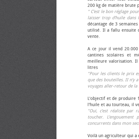
200 kg de matière brute p
" C’est le bon réglage pou
laisser trop d’huile dans 
décantage de 3 semaines 
utilisé. Il a fallu ensuit
vente.
A ce jour il vend 20.000 
cantines scolaires et 
meilleure valorisation. 
litres
"Pour les clients le prix 
que des bouteilles. II n’y a
voyages aller-retour de l
L'objectif et de produire
l'huile et au tourteau, il
"Oui, c’est réaliste pa
toucher. L’engouement p
concurrents dans mon sect
Voilà un agriculteur qui a