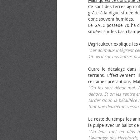
Mais qu'est ce donc que c
Ce sont des terres agrico
grâce à la digue située de
donc souvent humides.
Le GAEC possède 70 ha de
situées sur les bas-champ
L'agriculteur explique les
"Les animaux intègrent ces
15 avril sur nos autres pra
Outre le décalage dans l
terrains. Effectivement i
certaines précautions. Ma
"On les sort début mai. I
dehors. Et on les rentre e
tarder sinon la bétaillère 
font une deuxième saison 
Le reste du temps les anim
la pulpe avec un ballot de
"On leur met en plus de
L’avantage des Herefords,