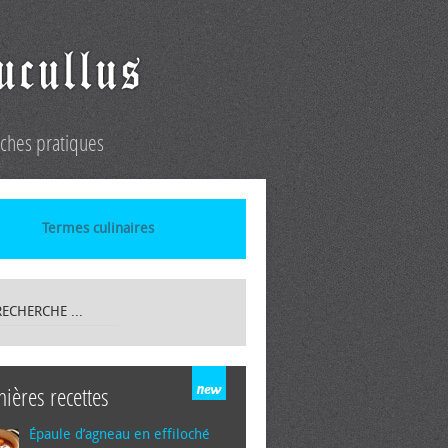
iches pratiques
Termes culinaires
nières recettes
Épaule d’agneau en effiloché