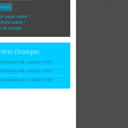
nexion
de passe oublié ?
ifiant oublié ?
r un compte
nières Chroniques
Chroniques de Lucullus n°692
Chroniques de Lucullus n°691
Chroniques de Lucullus n°690