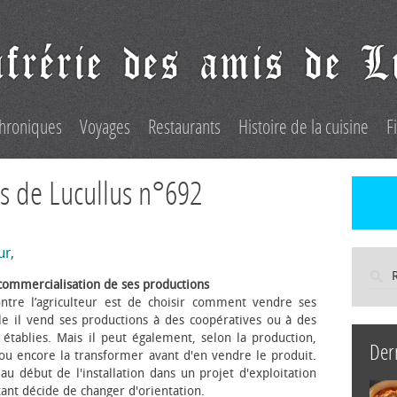
hroniques
Voyages
Restaurants
Histoire de la cuisine
F
s de Lucullus n°692
ur,
commercialisation de ses productions
ntre l’agriculteur est de choisir comment vendre ses
le il vend ses productions à des coopératives ou à des
s établies. Mais il peut également, selon la production,
Der
 ou encore la transformer avant d'en vendre le produit.
au début de l'installation dans un projet d'exploitation
itant décide de changer d'orientation.