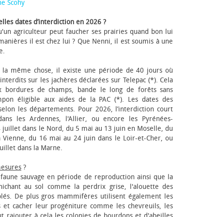
ne Scohy
lles dates d’interdiction en 2026 ?
'un agriculteur peut faucher ses prairies quand bon lui
anières il est chez lui ? Que Nenni, il est soumis à une
e.
 la même chose, il existe une période de 40 jours où
nterdits sur les jachères déclarées sur Telepac (*). Cela
x bordures de champs, bande le long de forêts sans
pon éligible aux aides de la PAC (*). Les dates des
elon les départements. Pour 2026, l’interdiction court
ns les Ardennes, l'Allier, ou encore les Pyrénées-
 juillet dans le Nord, du 5 mai au 13 juin en Moselle, du
 Vienne, du 16 mai au 24 juin dans le Loir-et-Cher, ou
uillet dans la Marne.
mesures
?
a faune sauvage en période de reproduction ainsi que la
 nichant au sol comme la perdrix grise, l'alouette des
blés. De plus gros mammifères utilisent également les
 et cacher leur progéniture comme les chevreuils, les
faut rajouter à cela les colonies de bourdons et d'abeilles