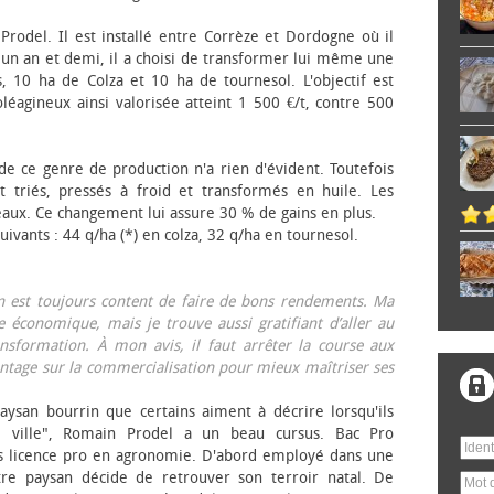
 Prodel. Il est installé entre Corrèze et Dordogne où il
, un an et demi, il a choisi de transformer lui même une
, 10 ha de Colza et 10 ha de tournesol. L'objectif est
éagineux ainsi valorisée atteint 1 500 €/t, contre 500
 de ce genre de production n'a rien d'évident. Toutefois
 triés, pressés à froid et transformés en huile. Les
eaux. Ce changement lui assure 30 % de gains en plus.
ivants : 44 q/ha (*) en colza, 32 q/ha en tournesol.
on est toujours content de faire de bons rendements. Ma
 économique, mais je trouve aussi gratifiant d’aller au
nsformation. À mon avis, il faut arrêter la course aux
tage sur la commercialisation pour mieux maîtriser ses
aysan bourrin que certains aiment à décrire lorsqu'ils
e ville", Romain Prodel a un beau cursus. Bac Pro
s licence pro en agronomie. D'abord employé dans une
tre paysan décide de retrouver son terroir natal. De