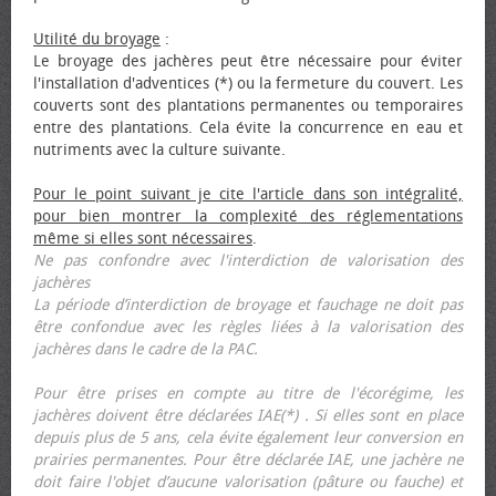
Utilité du broyage
:
Le broyage des jachères peut être nécessaire pour éviter
l'installation d'adventices (*) ou la fermeture du couvert. Les
couverts sont des plantations permanentes ou temporaires
entre des plantations. Cela évite la concurrence en eau et
nutriments avec la culture suivante.
Pour le point suivant je cite l'article dans son intégralité,
pour bien montrer la complexité des réglementations
même si elles sont nécessaires
.
Ne pas confondre avec l'interdiction de valorisation des
jachères
La période d’interdiction de broyage et fauchage ne doit pas
être confondue avec les règles liées à la valorisation des
jachères dans le cadre de la PAC.
Pour être prises en compte au titre de l'écorégime, les
jachères doivent être déclarées IAE(*) . Si elles sont en place
depuis plus de 5 ans, cela évite également leur conversion en
prairies permanentes. Pour être déclarée IAE, une jachère ne
doit faire l'objet d’aucune valorisation (pâture ou fauche) et