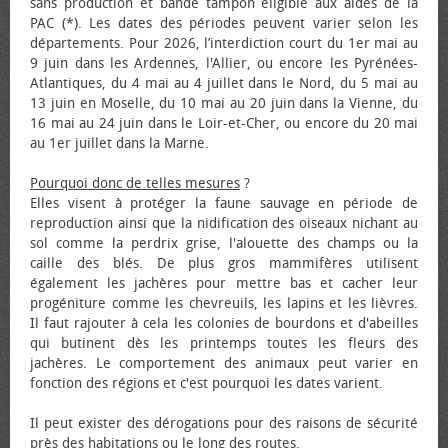
sans production et bande tampon éligible aux aides de la
PAC (*). Les dates des périodes peuvent varier selon les
départements. Pour 2026, l’interdiction court du 1er mai au
9 juin dans les Ardennes, l'Allier, ou encore les Pyrénées-
Atlantiques, du 4 mai au 4 juillet dans le Nord, du 5 mai au
13 juin en Moselle, du 10 mai au 20 juin dans la Vienne, du
16 mai au 24 juin dans le Loir-et-Cher, ou encore du 20 mai
au 1er juillet dans la Marne.
Pourquoi donc de telles mesures
?
Elles visent à protéger la faune sauvage en période de
reproduction ainsi que la nidification des oiseaux nichant au
sol comme la perdrix grise, l'alouette des champs ou la
caille des blés. De plus gros mammifères utilisent
également les jachères pour mettre bas et cacher leur
progéniture comme les chevreuils, les lapins et les lièvres.
Il faut rajouter à cela les colonies de bourdons et d'abeilles
qui butinent dès les printemps toutes les fleurs des
jachères. Le comportement des animaux peut varier en
fonction des régions et c'est pourquoi les dates varient.
Il peut exister des dérogations pour des raisons de sécurité
près des habitations ou le long des routes.