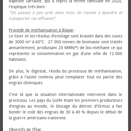
Baptiste Sarraute, qui a repris la ferme familiale en 2020,
l'explique très bien :
"On passait à peu près deux mois de l'année à épandre et
transporter ces effluents"
.
Procédé de méthanisation à Blajan
:
Le lisier et les résidus d'ensilage sont brassés dans des cuves
de 3000 m³ à 60°C . 27 000 tonnes de biomasse sont traités
annuellement, produisant 20 MWh(*) de bio-méthane ce qui
représente la consommation en gaz d'une ville de 12.000
habitants.
De plus, le digestat, résidu du processus de méthanisation,
grâce à l'azote contenu peut remplacer tout ou partie des
engrais chimiques.
C'est là que la situation internationale intervient dans le
processus. Les pays du Golfe étant les premiers producteurs
d'engrais au monde, le blocage du détroit d'Ormuz a fait
bondir le coût des engrais de 30 à 40 % depuis le début de
la guerre américano-iranienne.
Objectifs de l’État
: