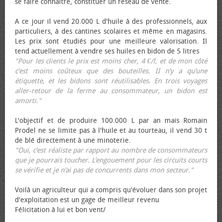
se faire connaître, constituer un réseau de vente.
A ce jour il vend 20.000 L d'huile à des professionnels, aux
particuliers, à des cantines scolaires et même en magasins.
Les prix sont étudiés pour une meilleure valorisation. Il
tend actuellement à vendre ses huiles en bidon de 5 litres
"Pour les clients le prix est moins cher, 4 €/l, et de mon côté
c’est moins coûteux que des bouteilles. II n’y a qu’une
étiquette, et les bidons sont réutilisables. En trois voyages
aller-retour de la ferme au consommateur, un bidon est
amorti."
L'objectif et de produire 100.000 L par an mais Romain
Prodel ne se limite pas à l'huile et au tourteau, il vend 30 t
de blé directement à une minoterie.
"Oui, c’est réaliste par rapport au nombre de consommateurs
que je pourrais toucher. L’engouement pour les circuits courts
se vérifie et je n’ai pas de concurrents dans mon secteur."
Voilà un agriculteur qui a compris qu'évoluer dans son projet
d'exploitation est un gage de meilleur revenu
Félicitation à lui et bon vent/