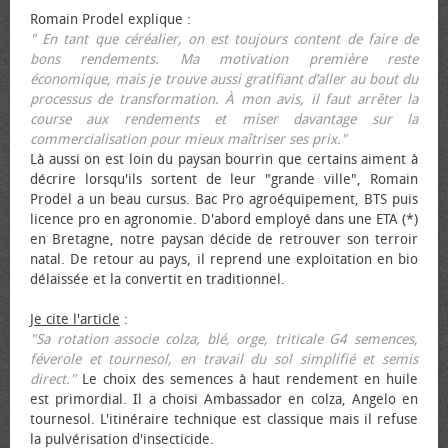
Romain Prodel explique :
" En tant que céréalier, on est toujours content de faire de
bons rendements. Ma motivation première reste
économique, mais je trouve aussi gratifiant d’aller au bout du
processus de transformation. À mon avis, il faut arrêter la
course aux rendements et miser davantage sur la
commercialisation pour mieux maîtriser ses prix."
Là aussi on est loin du paysan bourrin que certains aiment à
décrire lorsqu'ils sortent de leur "grande ville", Romain
Prodel a un beau cursus. Bac Pro agroéquipement, BTS puis
licence pro en agronomie. D'abord employé dans une ETA (*)
en Bretagne, notre paysan décide de retrouver son terroir
natal. De retour au pays, il reprend une exploitation en bio
délaissée et la convertit en traditionnel.
Je cite l'article
:
"Sa rotation associe colza, blé, orge, triticale G4 semences,
féverole et tournesol, en travail du sol simplifié et semis
direct."
Le choix des semences à haut rendement en huile
est primordial. Il a choisi Ambassador en colza, Angelo en
tournesol. L'itinéraire technique est classique mais il refuse
la pulvérisation d'insecticide.