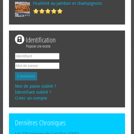
Feuilleté au jambon et champignons
Identification
Proposer une recette
Connexion
Mot de passe oublié ?
Identifiant oublié ?
Créer un compte
Dernières Chroniques
Les Chroniques de Lucullus n°692