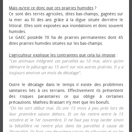
Mais qu'est ce donc que ces prairies humides
?
Ce sont des terres agricoles, dites bas-champs, gagnées sur
la mer au fil des ans grâce à la digue située derrière le
littoral. Elles sont exposées aux inondations et donc souvent
humides.
Le GAEC possède 70 ha de prairies permanentes dont 45
dites prairies humides situées sur les bas-champs.
L'agriculteur explique les contraintes que cela lui impose
:
"Les animaux intègrent ces parcelles au 10 mai, alors qu’on
démarre le pâturage au 15 avril sur nos autres prairies. Il y a
toujours environ un mois de décalage".
Outre le décalage dans le temps il existe des problèmes
sanitaires liés à ces terrains. Effectivement ils présentent
des risques parasitaires ce qui oblige à certaines
précautions. Mathieu Brassart n'y met que les bœufs.
"On les sort début mai. Ils ont 15 mois à peu près lors de
leur première saison dehors. Et on les rentre entre le 15
octobre et le 1er novembre. Il ne faut pas trop tarder sinon
la bétaillère ne rentre plus dans les parcelles à cause de
l’humidité. Ils font une deuxième saison de pâturage et on les