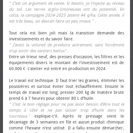
" C’est un argument de vente. Si besoin, je l’injecte au niveau
du sol. Les terres argilo-limoneuses ont du potentiel. En
colza, la campagne 2024-2025 atteint 44 q/ha. Cette année, il
est très beau, on devrait faire un peu mieux "
.
Tout cela est bien joli mais la transition demande des
investissements et du savoir faire.
" J’avais la volonté de produire autrement, sans forcément
trop sortir des sentiers battus"
.
Entre un trieur neuf, des presses d'occasion, les filtres et les
équipements divers le montant de l'investissement est de
60.000 €. L'atelier est entré en production en 2024.
Le travail est technique. Il faut trier les graines, éliminer les
poussières et surtout éviter tout échauffement. Ensuite le
temps de travail est long, presser 200 kg de matière brute
prend 6 à 7 heures pour obtenir 80 L d'huile.
" C’est le bon réglage pour ne pas avoir besoin d’être tout le
temps à côté et ne pas laisser trop d’huile dans les
tourteaux."
explique-t'il. Après le pressage vient le
décantage de 3 semaines en fût et aucun produit chimique
comme l'hexane n'est utilisé. Il a fallu ensuite démarcher,