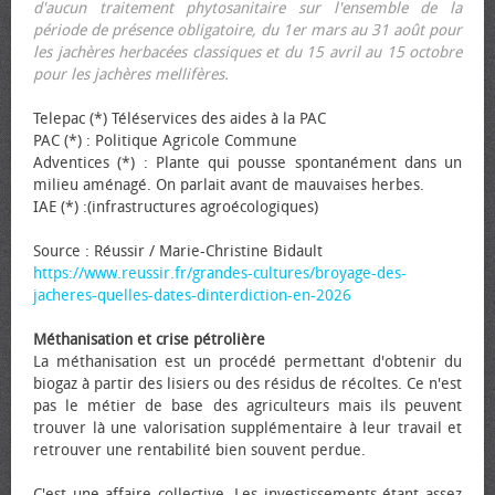
d'aucun traitement phytosanitaire sur l'ensemble de la
période de présence obligatoire, du 1er mars au 31 août pour
les jachères herbacées classiques et du 15 avril au 15 octobre
pour les jachères mellifères.
Telepac (*) Téléservices des aides à la PAC
PAC (*) : Politique Agricole Commune
Adventices (*) : Plante qui pousse spontanément dans un
milieu aménagé. On parlait avant de mauvaises herbes.
IAE (*) :(infrastructures agroécologiques)
Source : Réussir / Marie-Christine Bidault
https://www.reussir.fr/grandes-cultures/broyage-des-
jacheres-quelles-dates-dinterdiction-en-2026
Méthanisation et crise pétrolière
La méthanisation est un procédé permettant d'obtenir du
biogaz à partir des lisiers ou des résidus de récoltes. Ce n'est
pas le métier de base des agriculteurs mais ils peuvent
trouver là une valorisation supplémentaire à leur travail et
retrouver une rentabilité bien souvent perdue.
C'est une affaire collective. Les investissements étant assez