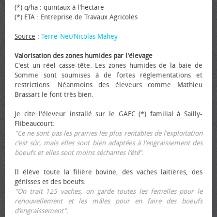
(*) q/ha : quintaux à l'hectare
(*) ETA : Entreprise de Travaux Agricoles
Source
:
Terre-Net/Nicolas Mahey
Valorisation des zones humides par l'élevage
C'est un réel casse-tête. Les zones humides de la baie de
Somme sont soumises à de fortes réglementations et
restrictions. Néanmoins des éleveurs comme Mathieu
Brassart le font très bien.
Je cite l'éleveur installé sur le GAEC (*) familial à Sailly-
Flibeaucourt:
"Ce ne sont pas les prairies les plus rentables de l’exploitation
c’est sûr, mais elles sont bien adaptées à l’engraissement des
bœufs et elles sont moins séchantes l’été".
Il élève toute la filière bovine, des vaches laitières, des
génisses et des bœufs.
"On trait 125 vaches, on garde toutes les femelles pour le
renouvellement et les mâles pour en faire des bœufs
d’engraissement".