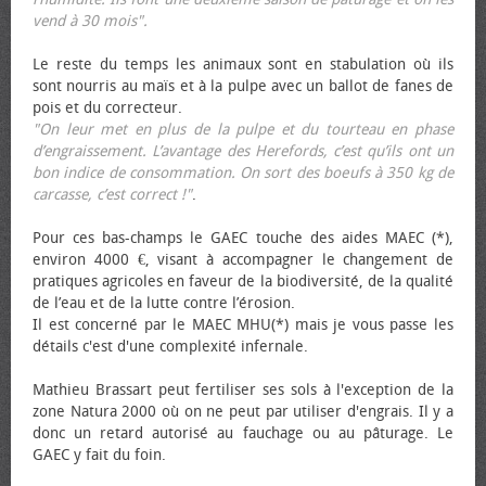
vend à 30 mois".
Le reste du temps les animaux sont en stabulation où ils
sont nourris au maïs et à la pulpe avec un ballot de fanes de
pois et du correcteur.
"On leur met en plus de la pulpe et du tourteau en phase
d’engraissement. L’avantage des Herefords, c’est qu’ils ont un
bon indice de consommation. On sort des bœufs à 350 kg de
carcasse, c’est correct !"
.
Pour ces bas-champs le GAEC touche des aides MAEC (*),
environ 4000 €, visant à accompagner le changement de
pratiques agricoles en faveur de la biodiversité, de la qualité
de l’eau et de la lutte contre l’érosion.
Il est concerné par le MAEC MHU(*) mais je vous passe les
détails c'est d'une complexité infernale.
Mathieu Brassart peut fertiliser ses sols à l'exception de la
zone Natura 2000 où on ne peut par utiliser d'engrais. Il y a
donc un retard autorisé au fauchage ou au pâturage. Le
GAEC y fait du foin.