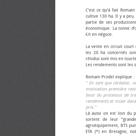
C'est ce qu'à fait Romain
cultive 130 ha. Il y a peu
partie de ses productions
économique. La tonne d’ol
€/t en négoce.
La vente en circuit court
les 20 ha concernés sont
résidus sont mis en tourt
Les rendements sont les su
Romain Prodel explique :
" En tant que céréalier, 
motivation première reste
bout du processus de tra
rendements et miser davan
prix."
Là aussi on est loin du p
sortent de leur "grand
agroéquipement, BTS pui
ETA (*) en Bretagne, no