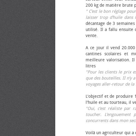
200 kg de matière brute p
" C’est le bon réglage pou
laisser trop d’huile dans 
décantage de 3 semaines 
utilisé. Il a fallu ensuit
vente.
A ce jour il vend 20.000 
cantines scolaires et 
meilleure valorisation. 
litres
"Pour les clients le prix 
que des bouteilles. II n’y a
voyages aller-retour de l
L'objectif et de produire
l'huile et au tourteau, il
"Oui, c’est réaliste pa
toucher. L’engouement p
concurrents dans mon sect
Voilà un agriculteur qui a