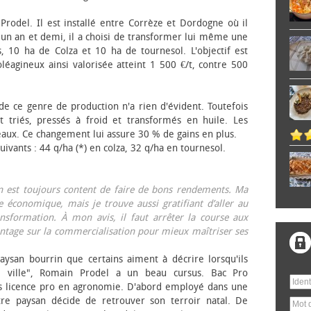
 Prodel. Il est installé entre Corrèze et Dordogne où il
, un an et demi, il a choisi de transformer lui même une
, 10 ha de Colza et 10 ha de tournesol. L'objectif est
éagineux ainsi valorisée atteint 1 500 €/t, contre 500
 de ce genre de production n'a rien d'évident. Toutefois
 triés, pressés à froid et transformés en huile. Les
eaux. Ce changement lui assure 30 % de gains en plus.
ivants : 44 q/ha (*) en colza, 32 q/ha en tournesol.
on est toujours content de faire de bons rendements. Ma
 économique, mais je trouve aussi gratifiant d’aller au
nsformation. À mon avis, il faut arrêter la course aux
tage sur la commercialisation pour mieux maîtriser ses
aysan bourrin que certains aiment à décrire lorsqu'ils
e ville", Romain Prodel a un beau cursus. Bac Pro
s licence pro en agronomie. D'abord employé dans une
tre paysan décide de retrouver son terroir natal. De