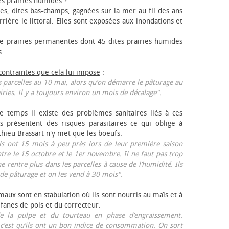
es prairies humides
?
les, dites bas-champs, gagnées sur la mer au fil des ans
rrière le littoral. Elles sont exposées aux inondations et
 prairies permanentes dont 45 dites prairies humides
s.
 contraintes que cela lui impose
:
 parcelles au 10 mai, alors qu’on démarre le pâturage au
iries. Il y a toujours environ un mois de décalage".
e temps il existe des problèmes sanitaires liés à ces
ls présentent des risques parasitaires ce qui oblige à
thieu Brassart n'y met que les bœufs.
ls ont 15 mois à peu près lors de leur première saison
ntre le 15 octobre et le 1er novembre. Il ne faut pas trop
ne rentre plus dans les parcelles à cause de l’humidité. Ils
de pâturage et on les vend à 30 mois".
aux sont en stabulation où ils sont nourris au maïs et à
 fanes de pois et du correcteur.
 la pulpe et du tourteau en phase d’engraissement.
 c’est qu’ils ont un bon indice de consommation. On sort