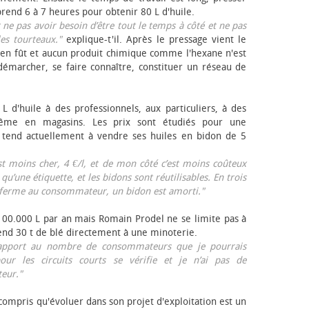
rend 6 à 7 heures pour obtenir 80 L d'huile.
r ne pas avoir besoin d’être tout le temps à côté et ne pas
les tourteaux."
explique-t'il. Après le pressage vient le
en fût et aucun produit chimique comme l'hexane n'est
e démarcher, se faire connaître, constituer un réseau de
L d'huile à des professionnels, aux particuliers, à des
même en magasins. Les prix sont étudiés pour une
Il tend actuellement à vendre ses huiles en bidon de 5
est moins cher, 4 €/l, et de mon côté c’est moins coûteux
 qu’une étiquette, et les bidons sont réutilisables. En trois
a ferme au consommateur, un bidon est amorti."
 100.000 L par an mais Romain Prodel ne se limite pas à
 vend 30 t de blé directement à une minoterie.
r rapport au nombre de consommateurs que je pourrais
our les circuits courts se vérifie et je n’ai pas de
eur."
 compris qu'évoluer dans son projet d'exploitation est un