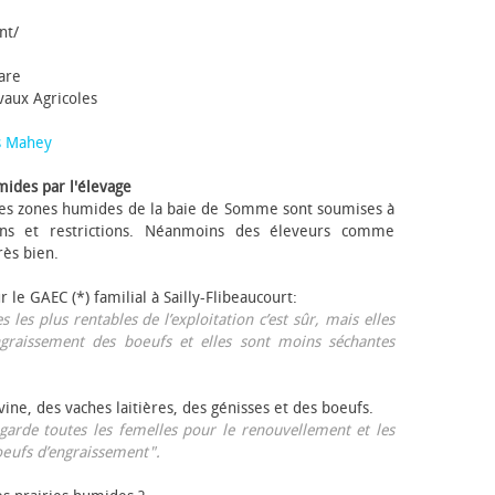
nt/
tare
avaux Agricoles
s Mahey
mides par l'élevage
 Les zones humides de la baie de Somme sont soumises à
ons et restrictions. Néanmoins des éleveurs comme
rès bien.
ur le GAEC (*) familial à Sailly-Flibeaucourt:
s les plus rentables de l’exploitation c’est sûr, mais elles
ngraissement des bœufs et elles sont moins séchantes
ovine, des vaches laitières, des génisses et des bœufs.
garde toutes les femelles pour le renouvellement et les
œufs d’engraissement".