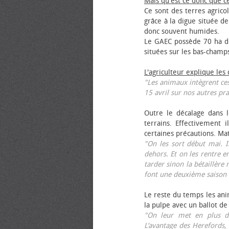
Mais qu'est ce donc que c
Ce sont des terres agrico
grâce à la digue située de
donc souvent humides.
Le GAEC possède 70 ha de
situées sur les bas-champ
L'agriculteur explique les
"Les animaux intègrent ces
15 avril sur nos autres pra
Outre le décalage dans l
terrains. Effectivement i
certaines précautions. Ma
"On les sort début mai. I
dehors. Et on les rentre e
tarder sinon la bétaillère 
font une deuxième saison 
Le reste du temps les anim
la pulpe avec un ballot de
"On leur met en plus de
L’avantage des Herefords,