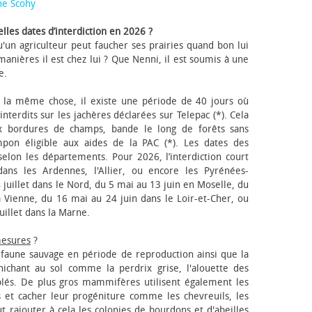
ne Scohy
lles dates d’interdiction en 2026 ?
'un agriculteur peut faucher ses prairies quand bon lui
anières il est chez lui ? Que Nenni, il est soumis à une
e.
 la même chose, il existe une période de 40 jours où
nterdits sur les jachères déclarées sur Telepac (*). Cela
x bordures de champs, bande le long de forêts sans
pon éligible aux aides de la PAC (*). Les dates des
elon les départements. Pour 2026, l’interdiction court
ns les Ardennes, l'Allier, ou encore les Pyrénées-
 juillet dans le Nord, du 5 mai au 13 juin en Moselle, du
 Vienne, du 16 mai au 24 juin dans le Loir-et-Cher, ou
uillet dans la Marne.
mesures
?
a faune sauvage en période de reproduction ainsi que la
 nichant au sol comme la perdrix grise, l'alouette des
blés. De plus gros mammifères utilisent également les
 et cacher leur progéniture comme les chevreuils, les
faut rajouter à cela les colonies de bourdons et d'abeilles