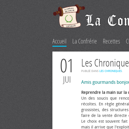
Accueil
La Confrérie
Recettes
C
01
Les Chronique
PUBLIÉ DANS
LES CHRONIQUES
.
JUI
Amis gourmands bonjo
Reprendre la main sur la 
Un des soucis que renco
récoltes. En règle généra
grossistes, des structure
faire de la vente directe
Le choix est souvent fait 
mais il arrive que l'explo