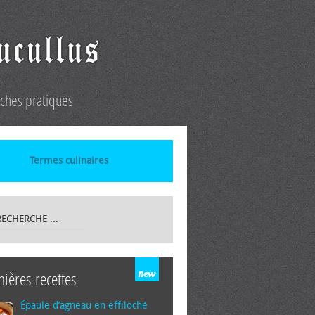
iches pratiques
Termes culinaires
nières recettes
Épaule d’agneau en effiloché