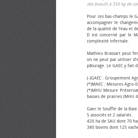
des bœufs à 350 kg de carca
Pour ces bas-champs le GA
accompagner le changemen
de la qualité de l’eau et de
Il est concerné par le M
complexité infernale.
Mathieu Brassart peut fer
on ne peut par utiliser d'
pâturage. Le GAEC y fait d
(-)GAEC : Groupement Agr
(*)MAEC : Mesures Agro-E
(*)MHU Mesure Préservat
basses de prairies (MHU 4
Gaec le Souffle de la Baie 
5 associés et 2 salariés
420 ha de SAU dont 70 ha
380 bovins dont 125 vache