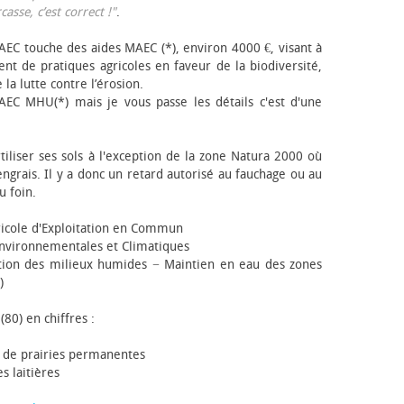
sse, c’est correct !"
.
EC touche des aides MAEC (*), environ 4000 €, visant à
t de pratiques agricoles en faveur de la biodiversité,
 la lutte contre l’érosion.
AEC MHU(*) mais je vous passe les détails c'est d'une
tiliser ses sols à l'exception de la zone Natura 2000 où
engrais. Il y a donc un retard autorisé au fauchage ou au
u foin.
icole d'Exploitation en Commun
nvironnementales et Climatiques
ion des milieux humides − Maintien en eau des zones
)
(80) en chiffres :
 de prairies permanentes
s laitières