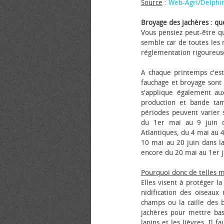
Source
:
Web-Agri/Delphi
Broyage des jachères : que
Vous pensiez peut-être qu
semble car de toutes les m
réglementation rigoureus
A chaque printemps c'est
fauchage et broyage sont i
s'applique également au
production et bande tam
périodes peuvent varier s
du 1er mai au 9 juin da
Atlantiques, du 4 mai au 4
10 mai au 20 juin dans la
encore du 20 mai au 1er j
Pourquoi donc de telles 
Elles visent à protéger l
nidification des oiseaux
champs ou la caille des 
jachères pour mettre bas
lapins et les lièvres. Il 