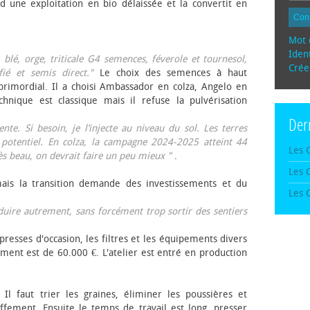
d une exploitation en bio délaissée et la convertit en
Con
Mot 
Ident
, blé, orge, triticale G4 semences, féverole et tournesol,
Crée
fié et semis direct."
Le choix des semences à haut
rimordial. Il a choisi Ambassador en colza, Angelo en
echnique est classique mais il refuse la pulvérisation
Der
te. Si besoin, je l’injecte au niveau du sol. Les terres
 potentiel. En colza, la campagne 2024-2025 atteint 44
Les 
rès beau, on devrait faire un peu mieux "
.
Les 
mais la transition demande des investissements et du
Les 
oduire autrement, sans forcément trop sortir des sentiers
presses d'occasion, les filtres et les équipements divers
ement est de 60.000 €. L'atelier est entré en production
 Il faut trier les graines, éliminer les poussières et
ffement. Ensuite le temps de travail est long, presser