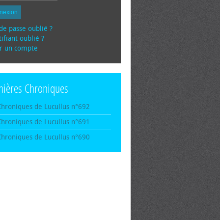
nexion
de passe oublié ?
ifiant oublié ?
r un compte
nières Chroniques
Chroniques de Lucullus n°692
Chroniques de Lucullus n°691
Chroniques de Lucullus n°690