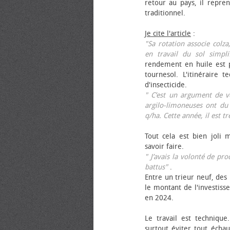
retour au pays, il repren
traditionnel.
Je cite l'article
:
"Sa rotation associe colza
en travail du sol simpli
rendement en huile est p
tournesol. L'itinéraire t
d'insecticide.
" C’est un argument de ven
argilo-limoneuses ont du
q/ha. Cette année, il est t
Tout cela est bien joli 
savoir faire.
" J’avais la volonté de pr
battus"
.
Entre un trieur neuf, des 
le montant de l'investiss
en 2024.
Le travail est technique.
surtout éviter tout échau