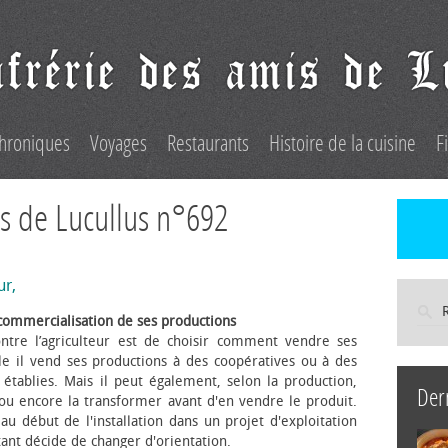
hroniques
Voyages
Restaurants
Histoire de la cuisine
F
s de Lucullus n°692
ur,
commercialisation de ses productions
ntre l’agriculteur est de choisir comment vendre ses
le il vend ses productions à des coopératives ou à des
s établies. Mais il peut également, selon la production,
Der
 ou encore la transformer avant d'en vendre le produit.
au début de l'installation dans un projet d'exploitation
itant décide de changer d'orientation.