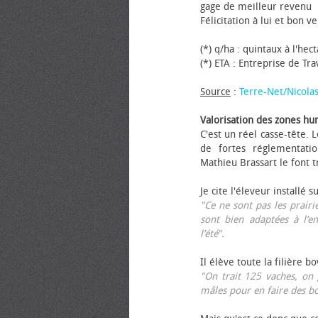
gage de meilleur revenu
Félicitation à lui et bon ve
(*) q/ha : quintaux à l'hec
(*) ETA : Entreprise de Tr
Source
:
Terre-Net/Nicola
Valorisation des zones hu
C'est un réel casse-tête.
de fortes réglementati
Mathieu Brassart le font t
Je cite l'éleveur installé s
"Ce ne sont pas les prairie
sont bien adaptées à l’e
l’été".
Il élève toute la filière b
"On trait 125 vaches, on 
mâles pour en faire des b