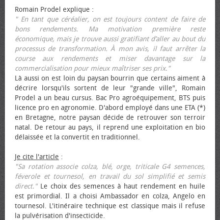
Romain Prodel explique :
" En tant que céréalier, on est toujours content de faire de
bons rendements. Ma motivation première reste
économique, mais je trouve aussi gratifiant d’aller au bout du
processus de transformation. À mon avis, il faut arrêter la
course aux rendements et miser davantage sur la
commercialisation pour mieux maîtriser ses prix."
Là aussi on est loin du paysan bourrin que certains aiment à
décrire lorsqu'ils sortent de leur "grande ville", Romain
Prodel a un beau cursus. Bac Pro agroéquipement, BTS puis
licence pro en agronomie. D'abord employé dans une ETA (*)
en Bretagne, notre paysan décide de retrouver son terroir
natal. De retour au pays, il reprend une exploitation en bio
délaissée et la convertit en traditionnel.
Je cite l'article
:
"Sa rotation associe colza, blé, orge, triticale G4 semences,
féverole et tournesol, en travail du sol simplifié et semis
direct."
Le choix des semences à haut rendement en huile
est primordial. Il a choisi Ambassador en colza, Angelo en
tournesol. L'itinéraire technique est classique mais il refuse
la pulvérisation d'insecticide.