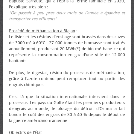
Baptiste Sarraute, qui a repris la ferme familiale en 2020,
l'explique très bien :
"On passait à peu près deux mois de l'année à épandre et
transporter ces effluents"
.
Procédé de méthanisation à Blajan
:
Le lisier et les résidus d'ensilage sont brassés dans des cuves
de 3000 m³ à 60°C . 27 000 tonnes de biomasse sont traités
annuellement, produisant 20 MWh(*) de bio-méthane ce qui
représente la consommation en gaz d'une ville de 12.000
habitants.
De plus, le digestat, résidu du processus de méthanisation,
grâce à l'azote contenu peut remplacer tout ou partie des
engrais chimiques.
C'est là que la situation internationale intervient dans le
processus. Les pays du Golfe étant les premiers producteurs
d'engrais au monde, le blocage du détroit d'Ormuz a fait
bondir le coût des engrais de 30 à 40 % depuis le début de
la guerre américano-iranienne.
Objectifs de l’État
: