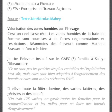
(*) q/ha : quintaux à l'hectare
(*) ETA : Entreprise de Travaux Agricoles
Source
:
Terre-Net/Nicolas Mahey
Valorisation des zones humides par l'élevage
C'est un réel casse-tête. Les zones humides de la baie de
Somme sont soumises à de fortes réglementations et
restrictions. Néanmoins des éleveurs comme Mathieu
Brassart le font très bien.
Je cite l'éleveur installé sur le GAEC (*) familial à Sailly-
Flibeaucourt:
"Ce ne sont pas les prairies les plus rentables de l’exploitation
c’est sûr, mais elles sont bien adaptées à l’engraissement des
bœufs et elles sont moins séchantes l’été".
Il élève toute la filière bovine, des vaches laitières, des
génisses et des bœufs.
"On trait 125 vaches, on garde toutes les femelles pour le
renouvellement et les mâles pour en faire des bœufs
d’engraissement".