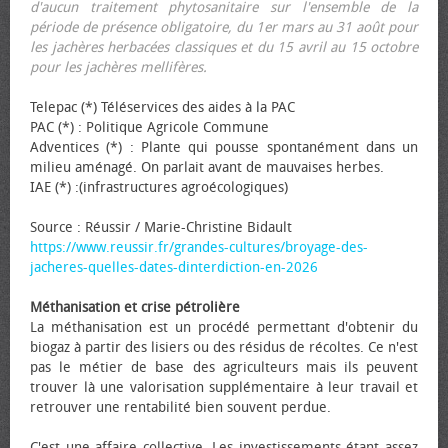
d'aucun traitement phytosanitaire sur l'ensemble de la
période de présence obligatoire, du 1er mars au 31 août pour
les jachères herbacées classiques et du 15 avril au 15 octobre
pour les jachères mellifères.
Telepac (*) Téléservices des aides à la PAC
PAC (*) : Politique Agricole Commune
Adventices (*) : Plante qui pousse spontanément dans un
milieu aménagé. On parlait avant de mauvaises herbes.
IAE (*) :(infrastructures agroécologiques)
Source : Réussir / Marie-Christine Bidault
https://www.reussir.fr/grandes-cultures/broyage-des-
jacheres-quelles-dates-dinterdiction-en-2026
Méthanisation et crise pétrolière
La méthanisation est un procédé permettant d'obtenir du
biogaz à partir des lisiers ou des résidus de récoltes. Ce n'est
pas le métier de base des agriculteurs mais ils peuvent
trouver là une valorisation supplémentaire à leur travail et
retrouver une rentabilité bien souvent perdue.
C'est une affaire collective. Les investissements étant assez