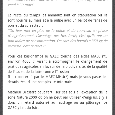
vend à 30 mois".
Le reste du temps les animaux sont en stabulation où ils
sont nourris au maïs et à la pulpe avec un ballot de fanes de
pois et du correcteur.
"On leur met en plus de la pulpe et du tourteau en phase
d’engraissement. L’avantage des Herefords, c’est qu’ils ont un
bon indice de consommation. On sort des bœufs à 350 kg de
carcasse, c’est correct !"
.
Pour ces bas-champs le GAEC touche des aides MAEC (*),
environ 4000 €, visant à accompagner le changement de
pratiques agricoles en faveur de la biodiversité, de la qualité
de l’eau et de la lutte contre l’érosion.
Il est concerné par le MAEC MHU(*) mais je vous passe les
détails c'est d'une complexité infernale.
Mathieu Brassart peut fertiliser ses sols à l'exception de la
zone Natura 2000 où on ne peut par utiliser d'engrais. Il y a
donc un retard autorisé au fauchage ou au pâturage. Le
GAEC y fait du foin.