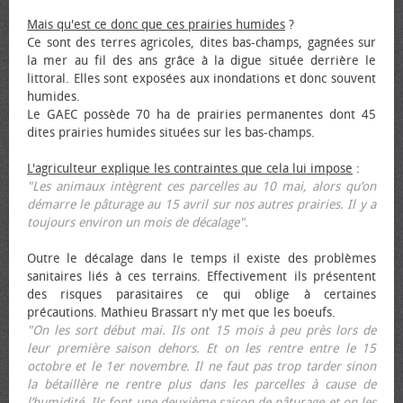
Mais qu'est ce donc que ces prairies humides
?
Ce sont des terres agricoles, dites bas-champs, gagnées sur
la mer au fil des ans grâce à la digue située derrière le
littoral. Elles sont exposées aux inondations et donc souvent
humides.
Le GAEC possède 70 ha de prairies permanentes dont 45
dites prairies humides situées sur les bas-champs.
L'agriculteur explique les contraintes que cela lui impose
:
"Les animaux intègrent ces parcelles au 10 mai, alors qu’on
démarre le pâturage au 15 avril sur nos autres prairies. Il y a
toujours environ un mois de décalage".
Outre le décalage dans le temps il existe des problèmes
sanitaires liés à ces terrains. Effectivement ils présentent
des risques parasitaires ce qui oblige à certaines
précautions. Mathieu Brassart n'y met que les bœufs.
"On les sort début mai. Ils ont 15 mois à peu près lors de
leur première saison dehors. Et on les rentre entre le 15
octobre et le 1er novembre. Il ne faut pas trop tarder sinon
la bétaillère ne rentre plus dans les parcelles à cause de
l’humidité. Ils font une deuxième saison de pâturage et on les