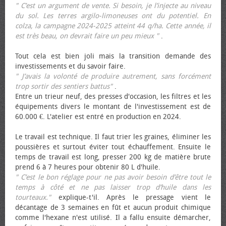
" C’est un argument de vente. Si besoin, je l’injecte au niveau
du sol. Les terres argilo-limoneuses ont du potentiel. En
colza, la campagne 2024-2025 atteint 44 q/ha. Cette année, il
est très beau, on devrait faire un peu mieux "
.
Tout cela est bien joli mais la transition demande des
investissements et du savoir faire.
" J’avais la volonté de produire autrement, sans forcément
trop sortir des sentiers battus"
.
Entre un trieur neuf, des presses d'occasion, les filtres et les
équipements divers le montant de l'investissement est de
60.000 €. L'atelier est entré en production en 2024.
Le travail est technique. Il faut trier les graines, éliminer les
poussières et surtout éviter tout échauffement. Ensuite le
temps de travail est long, presser 200 kg de matière brute
prend 6 à 7 heures pour obtenir 80 L d'huile.
" C’est le bon réglage pour ne pas avoir besoin d’être tout le
temps à côté et ne pas laisser trop d’huile dans les
tourteaux."
explique-t'il. Après le pressage vient le
décantage de 3 semaines en fût et aucun produit chimique
comme l'hexane n'est utilisé. Il a fallu ensuite démarcher,