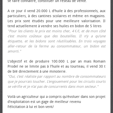
se faire connaître, constituer un réseau de vente.
A ce jour il vend 20.000 L d'huile à des professionnels, aux
particuliers, à des cantines scolaires et même en magasins.
Les prix sont étudiés pour une meilleure valorisation. Il
tend actuellement à vendre ses huiles en bidon de 5 litres
"Pour les clients le prix est moins cher, 4 €/l, et de mon côté
c’est moins coûteux que des bouteilles. II n’y a qu’une
étiquette, et les bidons sont réutilisables. En trois voyages
aller-retour de la ferme au consommateur, un bidon est
amorti."
L'objectif et de produire 100.000 L par an mais Romain
Prodel ne se limite pas à l'huile et au tourteau, il vend 30 t
de blé directement à une minoterie.
"Oui, c’est réaliste par rapport au nombre de consommateurs
que je pourrais toucher. L’engouement pour les circuits courts
se vérifie et je n’ai pas de concurrents dans mon secteur."
Voilà un agriculteur qui a compris qu'évoluer dans son projet
d'exploitation est un gage de meilleur revenu
Félicitation à lui et bon vent/