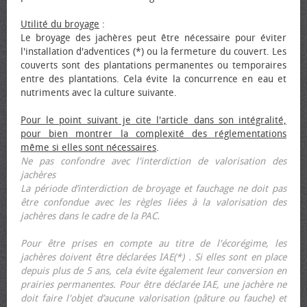
Utilité du broyage
:
Le broyage des jachères peut être nécessaire pour éviter
l'installation d'adventices (*) ou la fermeture du couvert. Les
couverts sont des plantations permanentes ou temporaires
entre des plantations. Cela évite la concurrence en eau et
nutriments avec la culture suivante.
Pour le point suivant je cite l'article dans son intégralité,
pour bien montrer la complexité des réglementations
même si elles sont nécessaires
.
Ne pas confondre avec l'interdiction de valorisation des
jachères
La période d’interdiction de broyage et fauchage ne doit pas
être confondue avec les règles liées à la valorisation des
jachères dans le cadre de la PAC.
Pour être prises en compte au titre de l'écorégime, les
jachères doivent être déclarées IAE(*) . Si elles sont en place
depuis plus de 5 ans, cela évite également leur conversion en
prairies permanentes. Pour être déclarée IAE, une jachère ne
doit faire l'objet d’aucune valorisation (pâture ou fauche) et