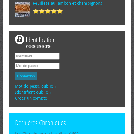
Feuilleté au jambon et champignons
Identification
Proposer une recette
Connexion
Mot de passe oublié ?
Identifiant oublié ?
Créer un compte
Dernières Chroniques
Les Chroniques de Lucullus n°692