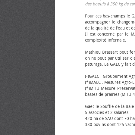
des bœufs à 350 kg de carca
Pour ces bas-champs le GA
accompagner le changemen
de la qualité de l’eau et de
Il est concerné par le M
complexité infernale.
Mathieu Brassart peut fer
on ne peut par utiliser d'
pâturage. Le GAEC y fait d
(-)GAEC : Groupement Agr
(*)MAEC : Mesures Agro-E
(*)MHU Mesure Préservat
basses de prairies (MHU 4
Gaec le Souffle de la Baie 
5 associés et 2 salariés
420 ha de SAU dont 70 ha
380 bovins dont 125 vache