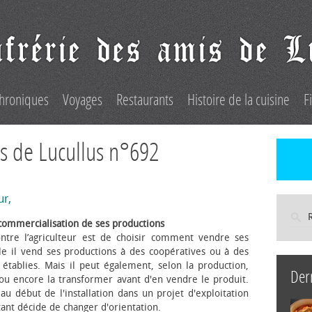
hroniques
Voyages
Restaurants
Histoire de la cuisine
F
s de Lucullus n°692
ur,
commercialisation de ses productions
ntre l’agriculteur est de choisir comment vendre ses
le il vend ses productions à des coopératives ou à des
s établies. Mais il peut également, selon la production,
Der
 ou encore la transformer avant d'en vendre le produit.
au début de l'installation dans un projet d'exploitation
itant décide de changer d'orientation.