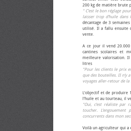
200 kg de matière brute p
" C’est le bon réglage pou
laisser trop d’huile dans 
décantage de 3 semaines 
utilisé. Il a fallu ensuit
vente.
A ce jour il vend 20.000 
cantines scolaires et 
meilleure valorisation. 
litres
"Pour les clients le prix 
que des bouteilles. II n’y a
voyages aller-retour de l
L'objectif et de produire
l'huile et au tourteau, il
"Oui, c’est réaliste pa
toucher. L’engouement p
concurrents dans mon sect
Voilà un agriculteur qui a