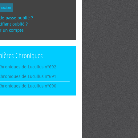
nexion
de passe oublié ?
ifiant oublié ?
r un compte
nières Chroniques
Chroniques de Lucullus n°692
Chroniques de Lucullus n°691
Chroniques de Lucullus n°690