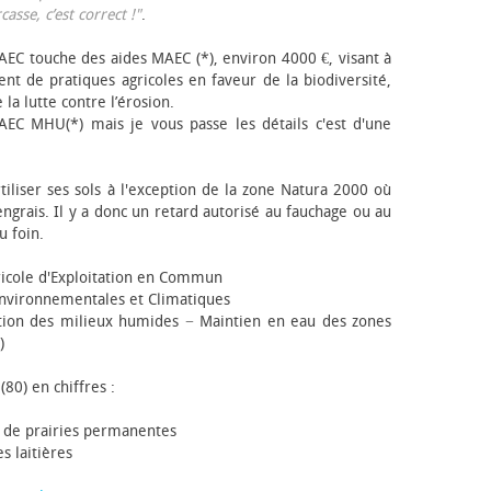
sse, c’est correct !"
.
EC touche des aides MAEC (*), environ 4000 €, visant à
t de pratiques agricoles en faveur de la biodiversité,
 la lutte contre l’érosion.
AEC MHU(*) mais je vous passe les détails c'est d'une
tiliser ses sols à l'exception de la zone Natura 2000 où
engrais. Il y a donc un retard autorisé au fauchage ou au
u foin.
icole d'Exploitation en Commun
nvironnementales et Climatiques
ion des milieux humides − Maintien en eau des zones
)
(80) en chiffres :
 de prairies permanentes
s laitières