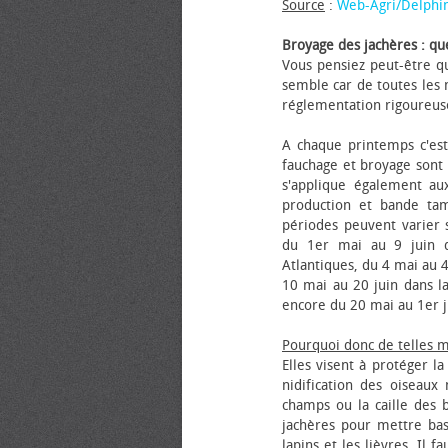
Source
:
Web-Agri/Delphi
Broyage des jachères : que
Vous pensiez peut-être qu
semble car de toutes les m
réglementation rigoureus
A chaque printemps c'est
fauchage et broyage sont i
s'applique également au
production et bande tam
périodes peuvent varier s
du 1er mai au 9 juin da
Atlantiques, du 4 mai au 4
10 mai au 20 juin dans la
encore du 20 mai au 1er j
Pourquoi donc de telles 
Elles visent à protéger l
nidification des oiseaux
champs ou la caille des 
jachères pour mettre bas
lapins et les lièvres. Il 