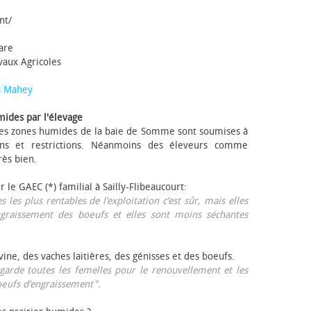
nt/
tare
avaux Agricoles
s Mahey
mides par l'élevage
 Les zones humides de la baie de Somme sont soumises à
ons et restrictions. Néanmoins des éleveurs comme
rès bien.
ur le GAEC (*) familial à Sailly-Flibeaucourt:
s les plus rentables de l’exploitation c’est sûr, mais elles
ngraissement des bœufs et elles sont moins séchantes
ovine, des vaches laitières, des génisses et des bœufs.
garde toutes les femelles pour le renouvellement et les
œufs d’engraissement".