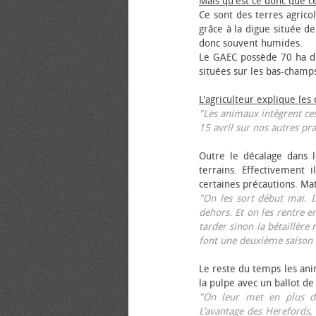
Mais qu'est ce donc que c
Ce sont des terres agrico
grâce à la digue située de
donc souvent humides.
Le GAEC possède 70 ha de
situées sur les bas-champ
L'agriculteur explique les
"Les animaux intègrent ces
15 avril sur nos autres pra
Outre le décalage dans l
terrains. Effectivement i
certaines précautions. Ma
"On les sort début mai. I
dehors. Et on les rentre e
tarder sinon la bétaillère 
font une deuxième saison 
Le reste du temps les anim
la pulpe avec un ballot de
"On leur met en plus de
L’avantage des Herefords,