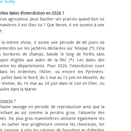
ne Scohy
lles dates d’interdiction en 2026 ?
'un agriculteur peut faucher ses prairies quand bon lui
anières il est chez lui ? Que Nenni, il est soumis à une
e.
 la même chose, il existe une période de 40 jours où
nterdits sur les jachères déclarées sur Telepac (*). Cela
x bordures de champs, bande le long de forêts sans
pon éligible aux aides de la PAC (*). Les dates des
elon les départements. Pour 2026, l’interdiction court
ns les Ardennes, l'Allier, ou encore les Pyrénées-
 juillet dans le Nord, du 5 mai au 13 juin en Moselle, du
 Vienne, du 16 mai au 24 juin dans le Loir-et-Cher, ou
uillet dans la Marne.
mesures
?
a faune sauvage en période de reproduction ainsi que la
 nichant au sol comme la perdrix grise, l'alouette des
blés. De plus gros mammifères utilisent également les
 et cacher leur progéniture comme les chevreuils, les
faut rajouter à cela les colonies de bourdons et d'abeilles