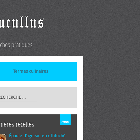
iches pratiques
Termes culinaires
nières recettes
Épaule d’agneau en effiloché