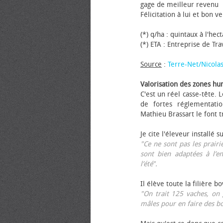
gage de meilleur revenu
Félicitation à lui et bon ve
(*) q/ha : quintaux à l'hec
(*) ETA : Entreprise de Tr
Source
:
Terre-Net/Nicola
Valorisation des zones hu
C'est un réel casse-tête.
de fortes réglementati
Mathieu Brassart le font t
Je cite l'éleveur installé s
"Ce ne sont pas les prairie
sont bien adaptées à l’e
l’été".
Il élève toute la filière b
"On trait 125 vaches, on 
mâles pour en faire des b