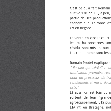
C'est ce qu'à fait Romain
cultive 130 ha. Il y a peu
partie de ses productions
économique. La tonne d’ol
€/t en négoce.
La vente en circuit court
les 20 ha concernés sont
résidus sont mis en tourt
Les rendements sont les su
Romain Prodel explique :
" En tant que céréalier, 
motivation première reste
bout du processus de tra
rendements et miser davan
prix."
Là aussi on est loin du p
sortent de leur "grand
agroéquipement, BTS pui
ETA (*) en Bretagne, no