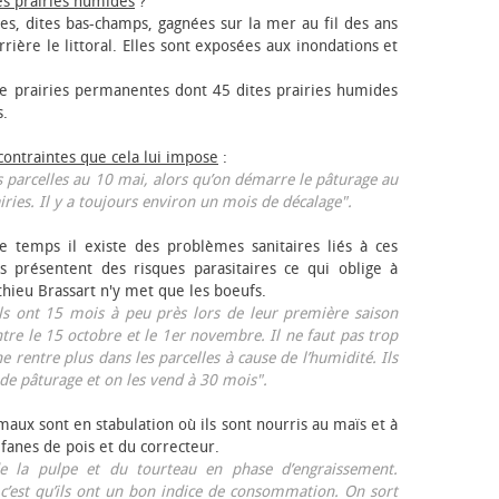
es prairies humides
?
les, dites bas-champs, gagnées sur la mer au fil des ans
rrière le littoral. Elles sont exposées aux inondations et
 prairies permanentes dont 45 dites prairies humides
s.
 contraintes que cela lui impose
:
 parcelles au 10 mai, alors qu’on démarre le pâturage au
iries. Il y a toujours environ un mois de décalage".
e temps il existe des problèmes sanitaires liés à ces
ls présentent des risques parasitaires ce qui oblige à
thieu Brassart n'y met que les bœufs.
ls ont 15 mois à peu près lors de leur première saison
ntre le 15 octobre et le 1er novembre. Il ne faut pas trop
ne rentre plus dans les parcelles à cause de l’humidité. Ils
de pâturage et on les vend à 30 mois".
aux sont en stabulation où ils sont nourris au maïs et à
 fanes de pois et du correcteur.
 la pulpe et du tourteau en phase d’engraissement.
 c’est qu’ils ont un bon indice de consommation. On sort