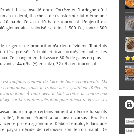
 Prodel. Il est installé entre Corrèze et Dordogne où il
, un an et demi, il a choisi de transformer lui même une
, 10 ha de Colza et 10 ha de tournesol. L'objectif est
éagineux ainsi valorisée atteint 1 500 €/t, contre 500
 de ce genre de production n'a rien d'évident. Toutefois
 triés, pressés à froid et transformés en huile. Les
eaux. Ce changement lui assure 30 % de gains en plus.
ivants : 44 q/ha (*) en colza, 32 q/ha en tournesol.
on est toujours content de faire de bons rendements. Ma
 économique, mais je trouve aussi gratifiant d’aller au
nsformation. À mon avis, il faut arrêter la course aux
tage sur la commercialisation pour mieux maîtriser ses
aysan bourrin que certains aiment à décrire lorsqu'ils
e ville", Romain Prodel a un beau cursus. Bac Pro
s licence pro en agronomie. D'abord employé dans une
tre paysan décide de retrouver son terroir natal. De