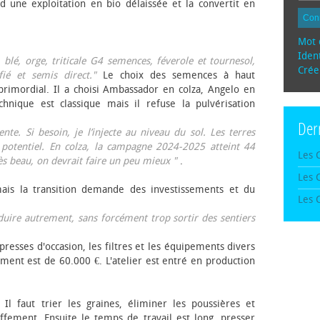
d une exploitation en bio délaissée et la convertit en
Con
Mot 
Ident
, blé, orge, triticale G4 semences, féverole et tournesol,
Crée
fié et semis direct."
Le choix des semences à haut
rimordial. Il a choisi Ambassador en colza, Angelo en
echnique est classique mais il refuse la pulvérisation
Der
te. Si besoin, je l’injecte au niveau du sol. Les terres
 potentiel. En colza, la campagne 2024-2025 atteint 44
Les 
rès beau, on devrait faire un peu mieux "
.
Les 
mais la transition demande des investissements et du
Les 
oduire autrement, sans forcément trop sortir des sentiers
presses d'occasion, les filtres et les équipements divers
ement est de 60.000 €. L'atelier est entré en production
 Il faut trier les graines, éliminer les poussières et
ffement. Ensuite le temps de travail est long, presser