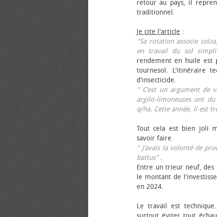
retour au pays, il repren
traditionnel.
Je cite l'article
:
"Sa rotation associe colza
en travail du sol simpli
rendement en huile est p
tournesol. L'itinéraire t
d'insecticide.
" C’est un argument de ven
argilo-limoneuses ont du
q/ha. Cette année, il est t
Tout cela est bien joli 
savoir faire.
" J’avais la volonté de pr
battus"
.
Entre un trieur neuf, des 
le montant de l'investiss
en 2024.
Le travail est technique.
surtout éviter tout échau