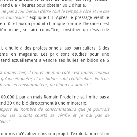
rend 6 à 7 heures pour obtenir 80 L d'huile.
r ne pas avoir besoin d’être tout le temps à côté et ne pas
les tourteaux."
explique-t'il. Après le pressage vient le
en fût et aucun produit chimique comme l'hexane n'est
e démarcher, se faire connaître, constituer un réseau de
L d'huile à des professionnels, aux particuliers, à des
même en magasins. Les prix sont étudiés pour une
Il tend actuellement à vendre ses huiles en bidon de 5
est moins cher, 4 €/l, et de mon côté c’est moins coûteux
 qu’une étiquette, et les bidons sont réutilisables. En trois
a ferme au consommateur, un bidon est amorti."
 100.000 L par an mais Romain Prodel ne se limite pas à
 vend 30 t de blé directement à une minoterie.
r rapport au nombre de consommateurs que je pourrais
our les circuits courts se vérifie et je n’ai pas de
eur."
 compris qu'évoluer dans son projet d'exploitation est un