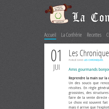
Accueil
La Confrérie
Recettes
C
01
Les Chronique
PUBLIÉ DANS
LES CHRONIQUES
.
JUI
Amis gourmands bonjo
Reprendre la main sur la 
Un des soucis que renco
récoltes. En règle généra
grossistes, des structure
faire de la vente directe
Le choix est souvent fait 
mais il arrive que l'explo