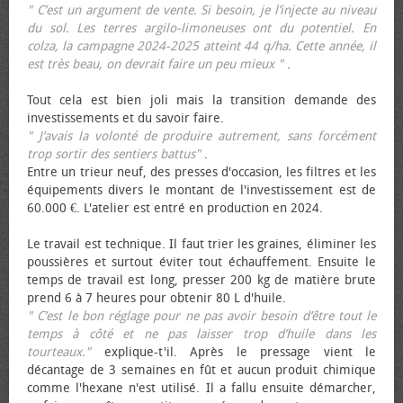
" C’est un argument de vente. Si besoin, je l’injecte au niveau
du sol. Les terres argilo-limoneuses ont du potentiel. En
colza, la campagne 2024-2025 atteint 44 q/ha. Cette année, il
est très beau, on devrait faire un peu mieux "
.
Tout cela est bien joli mais la transition demande des
investissements et du savoir faire.
" J’avais la volonté de produire autrement, sans forcément
trop sortir des sentiers battus"
.
Entre un trieur neuf, des presses d'occasion, les filtres et les
équipements divers le montant de l'investissement est de
60.000 €. L'atelier est entré en production en 2024.
Le travail est technique. Il faut trier les graines, éliminer les
poussières et surtout éviter tout échauffement. Ensuite le
temps de travail est long, presser 200 kg de matière brute
prend 6 à 7 heures pour obtenir 80 L d'huile.
" C’est le bon réglage pour ne pas avoir besoin d’être tout le
temps à côté et ne pas laisser trop d’huile dans les
tourteaux."
explique-t'il. Après le pressage vient le
décantage de 3 semaines en fût et aucun produit chimique
comme l'hexane n'est utilisé. Il a fallu ensuite démarcher,