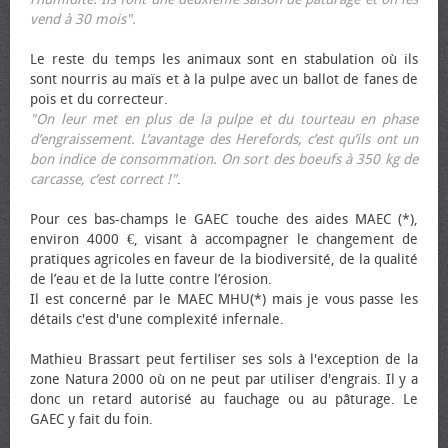
vend à 30 mois".
Le reste du temps les animaux sont en stabulation où ils
sont nourris au maïs et à la pulpe avec un ballot de fanes de
pois et du correcteur.
"On leur met en plus de la pulpe et du tourteau en phase
d’engraissement. L’avantage des Herefords, c’est qu’ils ont un
bon indice de consommation. On sort des bœufs à 350 kg de
carcasse, c’est correct !"
.
Pour ces bas-champs le GAEC touche des aides MAEC (*),
environ 4000 €, visant à accompagner le changement de
pratiques agricoles en faveur de la biodiversité, de la qualité
de l’eau et de la lutte contre l’érosion.
Il est concerné par le MAEC MHU(*) mais je vous passe les
détails c'est d'une complexité infernale.
Mathieu Brassart peut fertiliser ses sols à l'exception de la
zone Natura 2000 où on ne peut par utiliser d'engrais. Il y a
donc un retard autorisé au fauchage ou au pâturage. Le
GAEC y fait du foin.