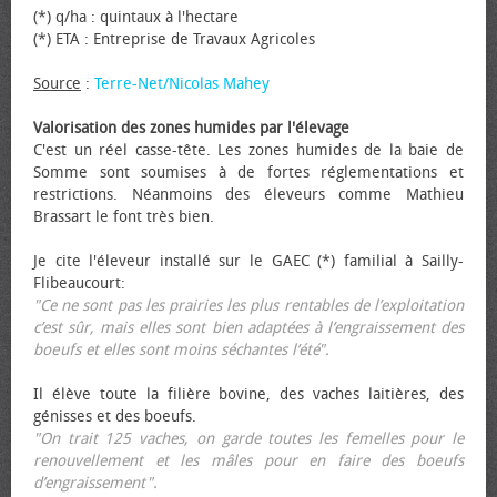
(*) q/ha : quintaux à l'hectare
(*) ETA : Entreprise de Travaux Agricoles
Source
:
Terre-Net/Nicolas Mahey
Valorisation des zones humides par l'élevage
C'est un réel casse-tête. Les zones humides de la baie de
Somme sont soumises à de fortes réglementations et
restrictions. Néanmoins des éleveurs comme Mathieu
Brassart le font très bien.
Je cite l'éleveur installé sur le GAEC (*) familial à Sailly-
Flibeaucourt:
"Ce ne sont pas les prairies les plus rentables de l’exploitation
c’est sûr, mais elles sont bien adaptées à l’engraissement des
bœufs et elles sont moins séchantes l’été".
Il élève toute la filière bovine, des vaches laitières, des
génisses et des bœufs.
"On trait 125 vaches, on garde toutes les femelles pour le
renouvellement et les mâles pour en faire des bœufs
d’engraissement".