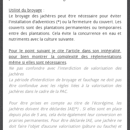
Utilité du broyage
:
Le broyage des jachères peut être nécessaire pour éviter
l'installation d'adventices (*) ou la fermeture du couvert. Les
couverts sont des plantations permanentes ou temporaires
entre des plantations. Cela évite la concurrence en eau et
nutriments avec la culture suivante.
Pour le point suivant je cite l'article dans son intégralité,
pour bien montrer la complexité des réglementations
même si elles sont nécessaires
.
Ne pas confondre avec l'interdiction de valorisation des
jachères
La période d’interdiction de broyage et fauchage ne doit pas
être confondue avec les règles liées à la valorisation des
jachères dans le cadre de la PAC.
Pour être prises en compte au titre de l'écorégime, les
jachères doivent être déclarées IAE(*) . Si elles sont en place
depuis plus de 5 ans, cela évite également leur conversion en
prairies permanentes. Pour être déclarée IAE, une jachère ne
doit faire l'objet d’aucune valorisation (pâture ou fauche) et