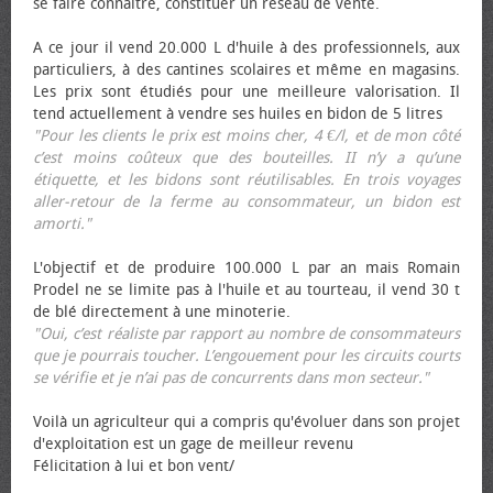
se faire connaître, constituer un réseau de vente.
A ce jour il vend 20.000 L d'huile à des professionnels, aux
particuliers, à des cantines scolaires et même en magasins.
Les prix sont étudiés pour une meilleure valorisation. Il
tend actuellement à vendre ses huiles en bidon de 5 litres
"Pour les clients le prix est moins cher, 4 €/l, et de mon côté
c’est moins coûteux que des bouteilles. II n’y a qu’une
étiquette, et les bidons sont réutilisables. En trois voyages
aller-retour de la ferme au consommateur, un bidon est
amorti."
L'objectif et de produire 100.000 L par an mais Romain
Prodel ne se limite pas à l'huile et au tourteau, il vend 30 t
de blé directement à une minoterie.
"Oui, c’est réaliste par rapport au nombre de consommateurs
que je pourrais toucher. L’engouement pour les circuits courts
se vérifie et je n’ai pas de concurrents dans mon secteur."
Voilà un agriculteur qui a compris qu'évoluer dans son projet
d'exploitation est un gage de meilleur revenu
Félicitation à lui et bon vent/