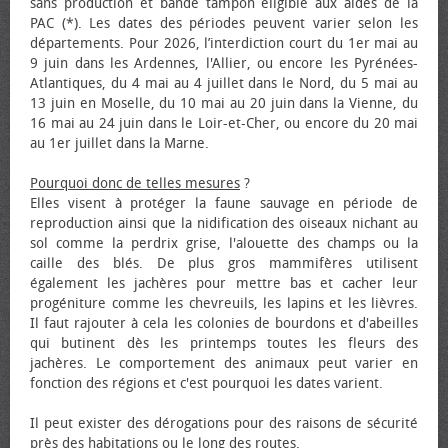
sans production et bande tampon éligible aux aides de la
PAC (*). Les dates des périodes peuvent varier selon les
départements. Pour 2026, l’interdiction court du 1er mai au
9 juin dans les Ardennes, l'Allier, ou encore les Pyrénées-
Atlantiques, du 4 mai au 4 juillet dans le Nord, du 5 mai au
13 juin en Moselle, du 10 mai au 20 juin dans la Vienne, du
16 mai au 24 juin dans le Loir-et-Cher, ou encore du 20 mai
au 1er juillet dans la Marne.
Pourquoi donc de telles mesures
?
Elles visent à protéger la faune sauvage en période de
reproduction ainsi que la nidification des oiseaux nichant au
sol comme la perdrix grise, l'alouette des champs ou la
caille des blés. De plus gros mammifères utilisent
également les jachères pour mettre bas et cacher leur
progéniture comme les chevreuils, les lapins et les lièvres.
Il faut rajouter à cela les colonies de bourdons et d'abeilles
qui butinent dès les printemps toutes les fleurs des
jachères. Le comportement des animaux peut varier en
fonction des régions et c'est pourquoi les dates varient.
Il peut exister des dérogations pour des raisons de sécurité
près des habitations ou le long des routes.