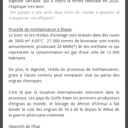
Baptiste Sarraute, qui a repris la ferme familiale en 2020,
l'explique très bien :
"On passait à peu près deux mois de l'année à épandre et
transporter ces effluents"
.
Procédé de méthanisation à Blajan
:
Le lisier et les résidus d'ensilage sont brassés dans des cuves
de 3000 m³ à 60°C . 27 000 tonnes de biomasse sont traités
annuellement, produisant 20 MWh(*) de bio-méthane ce qui
représente la consommation en gaz d'une ville de 12.000
habitants.
De plus, le digestat, résidu du processus de méthanisation,
grâce à l'azote contenu peut remplacer tout ou partie des
engrais chimiques.
C'est là que la situation internationale intervient dans le
processus. Les pays du Golfe étant les premiers producteurs
d'engrais au monde, le blocage du détroit d'Ormuz a fait
bondir le coût des engrais de 30 à 40 % depuis le début de
la guerre américano-iranienne.
Objectifs de l’État
: