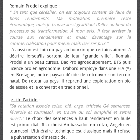
Romain Prodel explique :
" En tant que céréalier, on est toujours content de faire de
bons rendements. Ma motivation première reste
économique, mais je trouve aussi gratifiant d’aller au bout du
processus de transformation. À mon avis, il faut arrêter la
course aux rendements et miser davantage sur la
commercialisation pour mieux maîtriser ses prix."
Là aussi on est loin du paysan bourrin que certains aiment à
décrire lorsqu'ils sortent de leur "grande ville", Romain
Prodel a un beau cursus. Bac Pro agroéquipement, BTS puis
licence pro en agronomie. D'abord employé dans une ETA (*)
en Bretagne, notre paysan décide de retrouver son terroir
natal. De retour au pays, il reprend une exploitation en bio
délaissée et la convertit en traditionnel.
Je cite l'article
:
"Sa rotation associe colza, blé, orge, triticale G4 semences,
féverole et tournesol, en travail du sol simplifié et semis
direct."
Le choix des semences à haut rendement en huile
est primordial. Il a choisi Ambassador en colza, Angelo en
tournesol. L'itinéraire technique est classique mais il refuse
la pulvérisation d'insecticide.