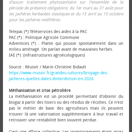
d'aucun traitement phytosanitaire sur l'ensemble de la
période de présence obligatoire, du 1er mars au 31 août pour
les jachères herbacées classiques et du 15 avril au 15 octobre
pour les jachères mellifères.
Telepac (*) Téléservices des aides à la PAC
PAC (*) : Politique Agricole Commune
Adventices (*) : Plante qui pousse spontanément dans un
milieu aménagé. On parlait avant de mauvaises herbes.
IAE (*) :(infrastructures agroécologiques)
Source : Réussir / Marie-Christine Bidault
https://www.reussir.fr/grandes-cultures/broyage-des-
jacheres-quelles-dates-dinterdiction-en-2026
Méthanisation et crise pétrolière
La méthanisation est un procédé permettant d'obtenir du
biogaz à partir des lisiers ou des résidus de récoltes. Ce n'est
pas le métier de base des agriculteurs mais ils peuvent
trouver là une valorisation supplémentaire à leur travail et
retrouver une rentabilité bien souvent perdue.
C'est une affaire collective. Les investissements étant assez