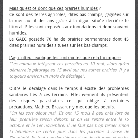
Mais qu'est ce donc que ces prairies humides
?
Ce sont des terres agricoles, dites bas-champs, gagnées sur
la mer au fil des ans grâce à la digue située derrière le
littoral. Elles sont exposées aux inondations et donc souvent
humides.
Le GAEC possède 70 ha de prairies permanentes dont 45
dites prairies humides situées sur les bas-champs.
L'agriculteur explique les contraintes que cela lui impose
:
"Les animaux intègrent ces parcelles au 10 mai, alors qu’on
démarre le pâturage au 15 avril sur nos autres prairies. Il y a
toujours environ un mois de décalage".
Outre le décalage dans le temps il existe des problèmes
sanitaires liés à ces terrains. Effectivement ils présentent
des risques parasitaires ce qui oblige à certaines
précautions. Mathieu Brassart n'y met que les bœufs.
"On les sort début mai. Ils ont 15 mois à peu près lors de
leur première saison dehors. Et on les rentre entre le 15
octobre et le 1er novembre. Il ne faut pas trop tarder sinon
la bétaillère ne rentre plus dans les parcelles à cause de
l’humidité. Ils font une deuxième saison de pâturage et on les