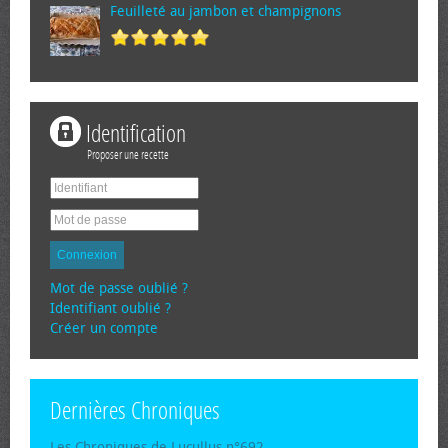
Feuilleté au jambon et champignons
Identification
Proposer une recette
Connexion
Mot de passe oublié ?
Identifiant oublié ?
Créer un compte
Dernières Chroniques
Les Chroniques de Lucullus n°692