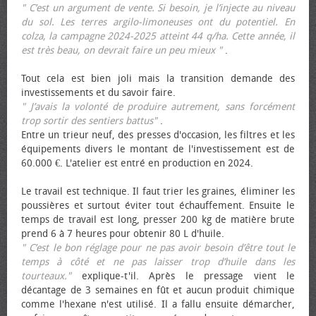
" C’est un argument de vente. Si besoin, je l’injecte au niveau
du sol. Les terres argilo-limoneuses ont du potentiel. En
colza, la campagne 2024-2025 atteint 44 q/ha. Cette année, il
est très beau, on devrait faire un peu mieux "
.
Tout cela est bien joli mais la transition demande des
investissements et du savoir faire.
" J’avais la volonté de produire autrement, sans forcément
trop sortir des sentiers battus"
.
Entre un trieur neuf, des presses d'occasion, les filtres et les
équipements divers le montant de l'investissement est de
60.000 €. L'atelier est entré en production en 2024.
Le travail est technique. Il faut trier les graines, éliminer les
poussières et surtout éviter tout échauffement. Ensuite le
temps de travail est long, presser 200 kg de matière brute
prend 6 à 7 heures pour obtenir 80 L d'huile.
" C’est le bon réglage pour ne pas avoir besoin d’être tout le
temps à côté et ne pas laisser trop d’huile dans les
tourteaux."
explique-t'il. Après le pressage vient le
décantage de 3 semaines en fût et aucun produit chimique
comme l'hexane n'est utilisé. Il a fallu ensuite démarcher,