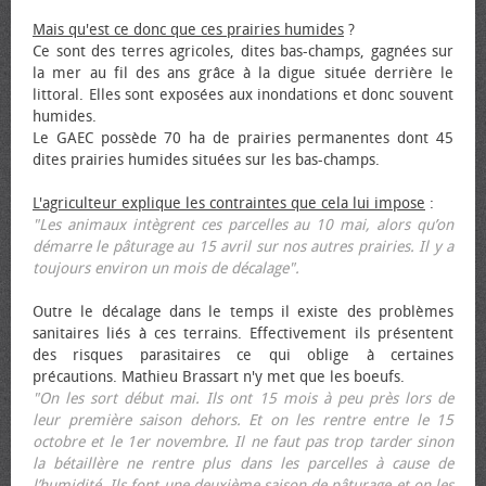
Mais qu'est ce donc que ces prairies humides
?
Ce sont des terres agricoles, dites bas-champs, gagnées sur
la mer au fil des ans grâce à la digue située derrière le
littoral. Elles sont exposées aux inondations et donc souvent
humides.
Le GAEC possède 70 ha de prairies permanentes dont 45
dites prairies humides situées sur les bas-champs.
L'agriculteur explique les contraintes que cela lui impose
:
"Les animaux intègrent ces parcelles au 10 mai, alors qu’on
démarre le pâturage au 15 avril sur nos autres prairies. Il y a
toujours environ un mois de décalage".
Outre le décalage dans le temps il existe des problèmes
sanitaires liés à ces terrains. Effectivement ils présentent
des risques parasitaires ce qui oblige à certaines
précautions. Mathieu Brassart n'y met que les bœufs.
"On les sort début mai. Ils ont 15 mois à peu près lors de
leur première saison dehors. Et on les rentre entre le 15
octobre et le 1er novembre. Il ne faut pas trop tarder sinon
la bétaillère ne rentre plus dans les parcelles à cause de
l’humidité. Ils font une deuxième saison de pâturage et on les