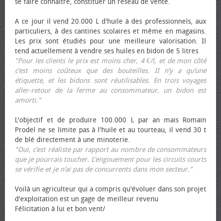
se faire connaître, constituer un réseau de vente.
A ce jour il vend 20.000 L d'huile à des professionnels, aux
particuliers, à des cantines scolaires et même en magasins.
Les prix sont étudiés pour une meilleure valorisation. Il
tend actuellement à vendre ses huiles en bidon de 5 litres
"Pour les clients le prix est moins cher, 4 €/l, et de mon côté
c’est moins coûteux que des bouteilles. II n’y a qu’une
étiquette, et les bidons sont réutilisables. En trois voyages
aller-retour de la ferme au consommateur, un bidon est
amorti."
L'objectif et de produire 100.000 L par an mais Romain
Prodel ne se limite pas à l'huile et au tourteau, il vend 30 t
de blé directement à une minoterie.
"Oui, c’est réaliste par rapport au nombre de consommateurs
que je pourrais toucher. L’engouement pour les circuits courts
se vérifie et je n’ai pas de concurrents dans mon secteur."
Voilà un agriculteur qui a compris qu'évoluer dans son projet
d'exploitation est un gage de meilleur revenu
Félicitation à lui et bon vent/