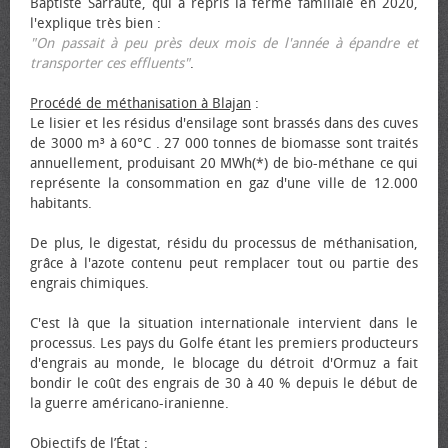
Baptiste Sarraute, qui a repris la ferme familiale en 2020,
l'explique très bien :
"On passait à peu près deux mois de l'année à épandre et
transporter ces effluents"
.
Procédé de méthanisation à Blajan
:
Le lisier et les résidus d'ensilage sont brassés dans des cuves
de 3000 m³ à 60°C . 27 000 tonnes de biomasse sont traités
annuellement, produisant 20 MWh(*) de bio-méthane ce qui
représente la consommation en gaz d'une ville de 12.000
habitants.
De plus, le digestat, résidu du processus de méthanisation,
grâce à l'azote contenu peut remplacer tout ou partie des
engrais chimiques.
C'est là que la situation internationale intervient dans le
processus. Les pays du Golfe étant les premiers producteurs
d'engrais au monde, le blocage du détroit d'Ormuz a fait
bondir le coût des engrais de 30 à 40 % depuis le début de
la guerre américano-iranienne.
Objectifs de l’État
: