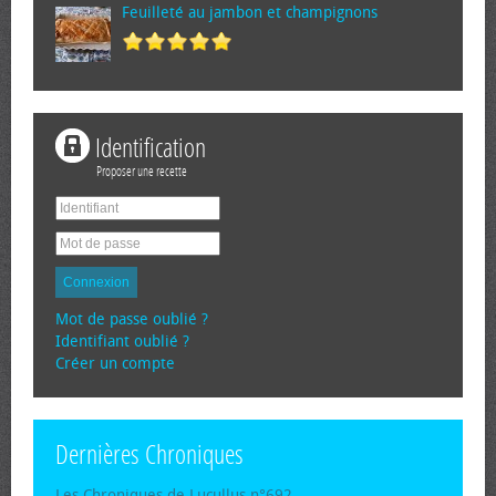
Feuilleté au jambon et champignons
Identification
Proposer une recette
Connexion
Mot de passe oublié ?
Identifiant oublié ?
Créer un compte
Dernières Chroniques
Les Chroniques de Lucullus n°692