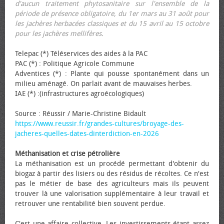
d'aucun traitement phytosanitaire sur l'ensemble de la
période de présence obligatoire, du 1er mars au 31 août pour
les jachères herbacées classiques et du 15 avril au 15 octobre
pour les jachères mellifères.
Telepac (*) Téléservices des aides à la PAC
PAC (*) : Politique Agricole Commune
Adventices (*) : Plante qui pousse spontanément dans un
milieu aménagé. On parlait avant de mauvaises herbes.
IAE (*) :(infrastructures agroécologiques)
Source : Réussir / Marie-Christine Bidault
https://www.reussir.fr/grandes-cultures/broyage-des-
jacheres-quelles-dates-dinterdiction-en-2026
Méthanisation et crise pétrolière
La méthanisation est un procédé permettant d'obtenir du
biogaz à partir des lisiers ou des résidus de récoltes. Ce n'est
pas le métier de base des agriculteurs mais ils peuvent
trouver là une valorisation supplémentaire à leur travail et
retrouver une rentabilité bien souvent perdue.
C'est une affaire collective. Les investissements étant assez