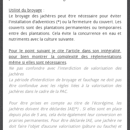
Utilité du broyage
:
Le broyage des jachères peut être nécessaire pour éviter
l'installation d'adventices (*) ou la fermeture du couvert. Les
couverts sont des plantations permanentes ou temporaires
entre des plantations. Cela évite la concurrence en eau et
nutriments avec la culture suivante.
Pour le point suivant je cite l'article dans son intégralité,
pour bien montrer la complexité des réglementations
même si elles sont nécessaires
.
Ne pas confondre avec l'interdiction de valorisation des
jachères
La période d’interdiction de broyage et fauchage ne doit pas
être confondue avec les règles liées à la valorisation des
jachères dans le cadre de la PAC.
Pour être prises en compte au titre de l'écorégime, les
jachères doivent être déclarées IAE(*) . Si elles sont en place
depuis plus de 5 ans, cela évite également leur conversion en
prairies permanentes. Pour être déclarée IAE, une jachère ne
doit faire l'objet d’aucune valorisation (pâture ou fauche) et