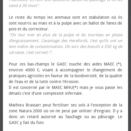
vend à 30 mois".
Le reste du temps les animaux sont en stabulation où ils
sont nourris au maïs et à la pulpe avec un ballot de fanes de
pois et du correcteur.
"On leur met en plus de la pulpe et du tourteau en phase
d’engraissement. L’avantage des Herefords, c’est qu’ils ont un
bon indice de consommation. On sort des bœufs à 350 kg de
carcasse, c’est correct !"
.
Pour ces bas-champs le GAEC touche des aides MAEC (*),
environ 4000 €, visant à accompagner le changement de
pratiques agricoles en faveur de la biodiversité, de la qualité
de l’eau et de la lutte contre l’érosion.
Il est concerné par le MAEC MHU(*) mais je vous passe les
détails c'est d'une complexité infernale.
Mathieu Brassart peut fertiliser ses sols à l'exception de la
zone Natura 2000 où on ne peut par utiliser d'engrais. Il y a
donc un retard autorisé au fauchage ou au pâturage. Le
GAEC y fait du foin.