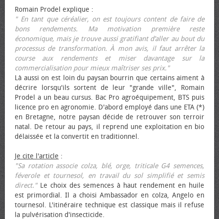
Romain Prodel explique :
" En tant que céréalier, on est toujours content de faire de
bons rendements. Ma motivation première reste
économique, mais je trouve aussi gratifiant d’aller au bout du
processus de transformation. À mon avis, il faut arrêter la
course aux rendements et miser davantage sur la
commercialisation pour mieux maîtriser ses prix."
Là aussi on est loin du paysan bourrin que certains aiment à
décrire lorsqu'ils sortent de leur "grande ville", Romain
Prodel a un beau cursus. Bac Pro agroéquipement, BTS puis
licence pro en agronomie. D'abord employé dans une ETA (*)
en Bretagne, notre paysan décide de retrouver son terroir
natal. De retour au pays, il reprend une exploitation en bio
délaissée et la convertit en traditionnel.
Je cite l'article
:
"Sa rotation associe colza, blé, orge, triticale G4 semences,
féverole et tournesol, en travail du sol simplifié et semis
direct."
Le choix des semences à haut rendement en huile
est primordial. Il a choisi Ambassador en colza, Angelo en
tournesol. L'itinéraire technique est classique mais il refuse
la pulvérisation d'insecticide.