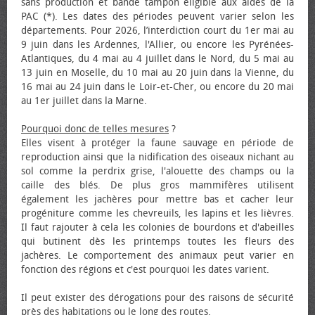
sans production et bande tampon éligible aux aides de la
PAC (*). Les dates des périodes peuvent varier selon les
départements. Pour 2026, l’interdiction court du 1er mai au
9 juin dans les Ardennes, l'Allier, ou encore les Pyrénées-
Atlantiques, du 4 mai au 4 juillet dans le Nord, du 5 mai au
13 juin en Moselle, du 10 mai au 20 juin dans la Vienne, du
16 mai au 24 juin dans le Loir-et-Cher, ou encore du 20 mai
au 1er juillet dans la Marne.
Pourquoi donc de telles mesures
?
Elles visent à protéger la faune sauvage en période de
reproduction ainsi que la nidification des oiseaux nichant au
sol comme la perdrix grise, l'alouette des champs ou la
caille des blés. De plus gros mammifères utilisent
également les jachères pour mettre bas et cacher leur
progéniture comme les chevreuils, les lapins et les lièvres.
Il faut rajouter à cela les colonies de bourdons et d'abeilles
qui butinent dès les printemps toutes les fleurs des
jachères. Le comportement des animaux peut varier en
fonction des régions et c'est pourquoi les dates varient.
Il peut exister des dérogations pour des raisons de sécurité
près des habitations ou le long des routes.