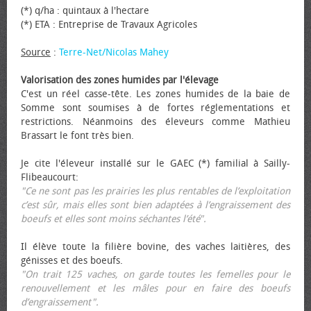
(*) q/ha : quintaux à l'hectare
(*) ETA : Entreprise de Travaux Agricoles
Source
:
Terre-Net/Nicolas Mahey
Valorisation des zones humides par l'élevage
C'est un réel casse-tête. Les zones humides de la baie de
Somme sont soumises à de fortes réglementations et
restrictions. Néanmoins des éleveurs comme Mathieu
Brassart le font très bien.
Je cite l'éleveur installé sur le GAEC (*) familial à Sailly-
Flibeaucourt:
"Ce ne sont pas les prairies les plus rentables de l’exploitation
c’est sûr, mais elles sont bien adaptées à l’engraissement des
bœufs et elles sont moins séchantes l’été".
Il élève toute la filière bovine, des vaches laitières, des
génisses et des bœufs.
"On trait 125 vaches, on garde toutes les femelles pour le
renouvellement et les mâles pour en faire des bœufs
d’engraissement".