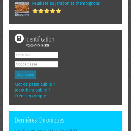
Feuilleté au jambon et champignons
Identification
Proposer une recette
Connexion
Mot de passe oublié ?
Identifiant oublié ?
Créer un compte
Dernières Chroniques
Les Chroniques de Lucullus n°692