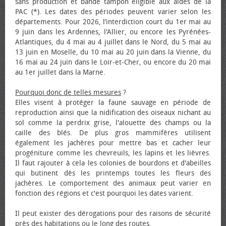
sans production et bande tampon éligible aux aides de la
PAC (*). Les dates des périodes peuvent varier selon les
départements. Pour 2026, l’interdiction court du 1er mai au
9 juin dans les Ardennes, l'Allier, ou encore les Pyrénées-
Atlantiques, du 4 mai au 4 juillet dans le Nord, du 5 mai au
13 juin en Moselle, du 10 mai au 20 juin dans la Vienne, du
16 mai au 24 juin dans le Loir-et-Cher, ou encore du 20 mai
au 1er juillet dans la Marne.
Pourquoi donc de telles mesures
?
Elles visent à protéger la faune sauvage en période de
reproduction ainsi que la nidification des oiseaux nichant au
sol comme la perdrix grise, l'alouette des champs ou la
caille des blés. De plus gros mammifères utilisent
également les jachères pour mettre bas et cacher leur
progéniture comme les chevreuils, les lapins et les lièvres.
Il faut rajouter à cela les colonies de bourdons et d'abeilles
qui butinent dès les printemps toutes les fleurs des
jachères. Le comportement des animaux peut varier en
fonction des régions et c'est pourquoi les dates varient.
Il peut exister des dérogations pour des raisons de sécurité
près des habitations ou le long des routes.