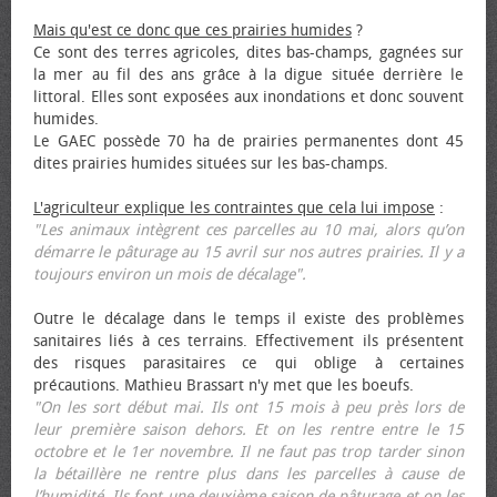
Mais qu'est ce donc que ces prairies humides
?
Ce sont des terres agricoles, dites bas-champs, gagnées sur
la mer au fil des ans grâce à la digue située derrière le
littoral. Elles sont exposées aux inondations et donc souvent
humides.
Le GAEC possède 70 ha de prairies permanentes dont 45
dites prairies humides situées sur les bas-champs.
L'agriculteur explique les contraintes que cela lui impose
:
"Les animaux intègrent ces parcelles au 10 mai, alors qu’on
démarre le pâturage au 15 avril sur nos autres prairies. Il y a
toujours environ un mois de décalage".
Outre le décalage dans le temps il existe des problèmes
sanitaires liés à ces terrains. Effectivement ils présentent
des risques parasitaires ce qui oblige à certaines
précautions. Mathieu Brassart n'y met que les bœufs.
"On les sort début mai. Ils ont 15 mois à peu près lors de
leur première saison dehors. Et on les rentre entre le 15
octobre et le 1er novembre. Il ne faut pas trop tarder sinon
la bétaillère ne rentre plus dans les parcelles à cause de
l’humidité. Ils font une deuxième saison de pâturage et on les