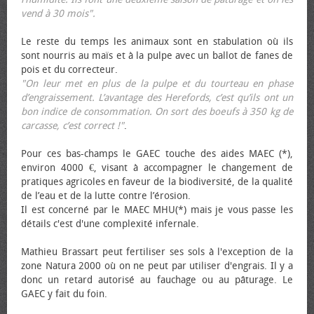
vend à 30 mois".
Le reste du temps les animaux sont en stabulation où ils
sont nourris au maïs et à la pulpe avec un ballot de fanes de
pois et du correcteur.
"On leur met en plus de la pulpe et du tourteau en phase
d’engraissement. L’avantage des Herefords, c’est qu’ils ont un
bon indice de consommation. On sort des bœufs à 350 kg de
carcasse, c’est correct !"
.
Pour ces bas-champs le GAEC touche des aides MAEC (*),
environ 4000 €, visant à accompagner le changement de
pratiques agricoles en faveur de la biodiversité, de la qualité
de l’eau et de la lutte contre l’érosion.
Il est concerné par le MAEC MHU(*) mais je vous passe les
détails c'est d'une complexité infernale.
Mathieu Brassart peut fertiliser ses sols à l'exception de la
zone Natura 2000 où on ne peut par utiliser d'engrais. Il y a
donc un retard autorisé au fauchage ou au pâturage. Le
GAEC y fait du foin.