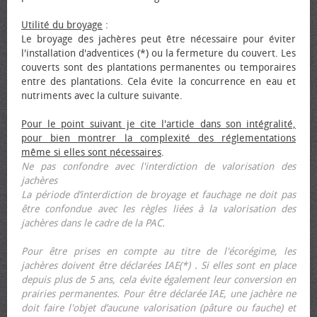
Utilité du broyage
:
Le broyage des jachères peut être nécessaire pour éviter
l'installation d'adventices (*) ou la fermeture du couvert. Les
couverts sont des plantations permanentes ou temporaires
entre des plantations. Cela évite la concurrence en eau et
nutriments avec la culture suivante.
Pour le point suivant je cite l'article dans son intégralité,
pour bien montrer la complexité des réglementations
même si elles sont nécessaires
.
Ne pas confondre avec l'interdiction de valorisation des
jachères
La période d’interdiction de broyage et fauchage ne doit pas
être confondue avec les règles liées à la valorisation des
jachères dans le cadre de la PAC.
Pour être prises en compte au titre de l'écorégime, les
jachères doivent être déclarées IAE(*) . Si elles sont en place
depuis plus de 5 ans, cela évite également leur conversion en
prairies permanentes. Pour être déclarée IAE, une jachère ne
doit faire l'objet d’aucune valorisation (pâture ou fauche) et