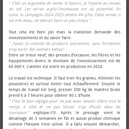
" C’est un argument de vente. Si besoin, je l’injecte au niveau
du sol. Les terres argilo-limoneuses ont du potentiel. En
colza, la campagne 2024-2025 atteint 44 q/ha. Cette année, il
est très beau, on devrait faire un peu mieux "
.
Tout cela est bien joli mais la transition demande des
investissements et du savoir faire.
" J’avais la volonté de produire autrement, sans forcément
trop sortir des sentiers battus"
.
Entre un trieur neuf, des presses d'occasion, les filtres et les
équipements divers le montant de l'investissement est de
60.000 €. L'atelier est entré en production en 2024.
Le travail est technique. Il faut trier les graines, éliminer les
poussières et surtout éviter tout échauffement. Ensuite le
temps de travail est long, presser 200 kg de matière brute
prend 6 à 7 heures pour obtenir 80 L d'huile.
" C’est le bon réglage pour ne pas avoir besoin d’être tout le
temps à côté et ne pas laisser trop d’huile dans les
tourteaux."
explique-t'il. Après le pressage vient le
décantage de 3 semaines en fût et aucun produit chimique
comme l'hexane n'est utilisé. Il a fallu ensuite démarcher,