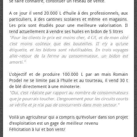
se faire connaître, constituer un réseau de vente.
A ce jour il vend 20.000 L d'huile à des professionnels, aux
particuliers, à des cantines scolaires et même en magasins.
Les prix sont étudiés pour une meilleure valorisation. Il
tend actuellement à vendre ses huiles en bidon de 5 litres
"Pour les clients le prix est moins cher, 4 €/l, et de mon côté
c’est moins coûteux que des bouteilles. II n’y a qu’une
étiquette, et les bidons sont réutilisables. En trois voyages
aller-retour de la ferme au consommateur, un bidon est
amorti."
L'objectif et de produire 100.000 L par an mais Romain
Prodel ne se limite pas à l'huile et au tourteau, il vend 30 t
de blé directement à une minoterie.
"Oui, c’est réaliste par rapport au nombre de consommateurs
que je pourrais toucher. L’engouement pour les circuits courts
se vérifie et je n’ai pas de concurrents dans mon secteur."
Voilà un agriculteur qui a compris qu'évoluer dans son projet
d'exploitation est un gage de meilleur revenu
Félicitation à lui et bon vent/