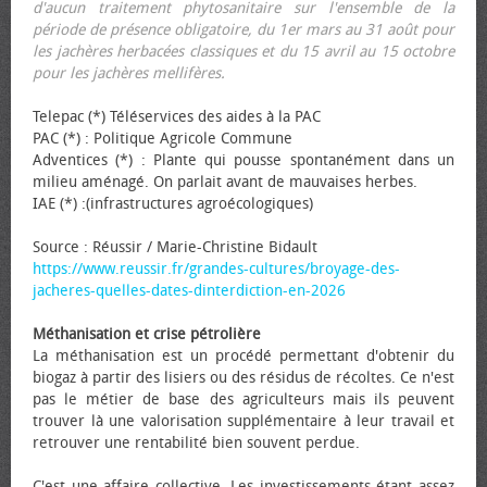
d'aucun traitement phytosanitaire sur l'ensemble de la
période de présence obligatoire, du 1er mars au 31 août pour
les jachères herbacées classiques et du 15 avril au 15 octobre
pour les jachères mellifères.
Telepac (*) Téléservices des aides à la PAC
PAC (*) : Politique Agricole Commune
Adventices (*) : Plante qui pousse spontanément dans un
milieu aménagé. On parlait avant de mauvaises herbes.
IAE (*) :(infrastructures agroécologiques)
Source : Réussir / Marie-Christine Bidault
https://www.reussir.fr/grandes-cultures/broyage-des-
jacheres-quelles-dates-dinterdiction-en-2026
Méthanisation et crise pétrolière
La méthanisation est un procédé permettant d'obtenir du
biogaz à partir des lisiers ou des résidus de récoltes. Ce n'est
pas le métier de base des agriculteurs mais ils peuvent
trouver là une valorisation supplémentaire à leur travail et
retrouver une rentabilité bien souvent perdue.
C'est une affaire collective. Les investissements étant assez