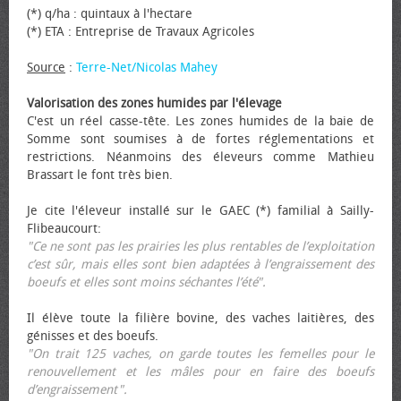
(*) q/ha : quintaux à l'hectare
(*) ETA : Entreprise de Travaux Agricoles
Source
:
Terre-Net/Nicolas Mahey
Valorisation des zones humides par l'élevage
C'est un réel casse-tête. Les zones humides de la baie de
Somme sont soumises à de fortes réglementations et
restrictions. Néanmoins des éleveurs comme Mathieu
Brassart le font très bien.
Je cite l'éleveur installé sur le GAEC (*) familial à Sailly-
Flibeaucourt:
"Ce ne sont pas les prairies les plus rentables de l’exploitation
c’est sûr, mais elles sont bien adaptées à l’engraissement des
bœufs et elles sont moins séchantes l’été".
Il élève toute la filière bovine, des vaches laitières, des
génisses et des bœufs.
"On trait 125 vaches, on garde toutes les femelles pour le
renouvellement et les mâles pour en faire des bœufs
d’engraissement".