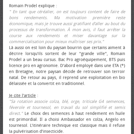
Romain Prodel explique :
" En tant que céréalier, on est toujours content de faire de
bons rendements. Ma motivation première reste
économique, mais je trouve aussi gratifiant d’aller au bout du
processus de transformation. À mon avis, il faut arrêter la
course aux rendements et miser davantage sur la
commercialisation pour mieux maîtriser ses prix."
Là aussi on est loin du paysan bourrin que certains aiment à
décrire lorsqu'ils sortent de leur "grande ville", Romain
Prodel a un beau cursus. Bac Pro agroéquipement, BTS puis
licence pro en agronomie. D'abord employé dans une ETA (*)
en Bretagne, notre paysan décide de retrouver son terroir
natal. De retour au pays, il reprend une exploitation en bio
délaissée et la convertit en traditionnel.
Je cite l'article
:
"Sa rotation associe colza, blé, orge, triticale G4 semences,
féverole et tournesol, en travail du sol simplifié et semis
direct."
Le choix des semences à haut rendement en huile
est primordial. Il a choisi Ambassador en colza, Angelo en
tournesol. L'itinéraire technique est classique mais il refuse
la pulvérisation d'insecticide.