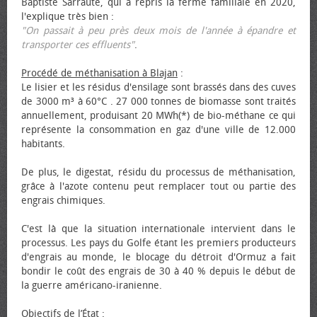
Baptiste Sarraute, qui a repris la ferme familiale en 2020,
l'explique très bien :
"On passait à peu près deux mois de l'année à épandre et
transporter ces effluents"
.
Procédé de méthanisation à Blajan
:
Le lisier et les résidus d'ensilage sont brassés dans des cuves
de 3000 m³ à 60°C . 27 000 tonnes de biomasse sont traités
annuellement, produisant 20 MWh(*) de bio-méthane ce qui
représente la consommation en gaz d'une ville de 12.000
habitants.
De plus, le digestat, résidu du processus de méthanisation,
grâce à l'azote contenu peut remplacer tout ou partie des
engrais chimiques.
C'est là que la situation internationale intervient dans le
processus. Les pays du Golfe étant les premiers producteurs
d'engrais au monde, le blocage du détroit d'Ormuz a fait
bondir le coût des engrais de 30 à 40 % depuis le début de
la guerre américano-iranienne.
Objectifs de l’État
: