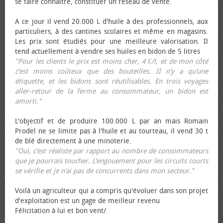
se faire connaître, constituer un réseau de vente.
A ce jour il vend 20.000 L d'huile à des professionnels, aux
particuliers, à des cantines scolaires et même en magasins.
Les prix sont étudiés pour une meilleure valorisation. Il
tend actuellement à vendre ses huiles en bidon de 5 litres
"Pour les clients le prix est moins cher, 4 €/l, et de mon côté
c’est moins coûteux que des bouteilles. II n’y a qu’une
étiquette, et les bidons sont réutilisables. En trois voyages
aller-retour de la ferme au consommateur, un bidon est
amorti."
L'objectif et de produire 100.000 L par an mais Romain
Prodel ne se limite pas à l'huile et au tourteau, il vend 30 t
de blé directement à une minoterie.
"Oui, c’est réaliste par rapport au nombre de consommateurs
que je pourrais toucher. L’engouement pour les circuits courts
se vérifie et je n’ai pas de concurrents dans mon secteur."
Voilà un agriculteur qui a compris qu'évoluer dans son projet
d'exploitation est un gage de meilleur revenu
Félicitation à lui et bon vent/