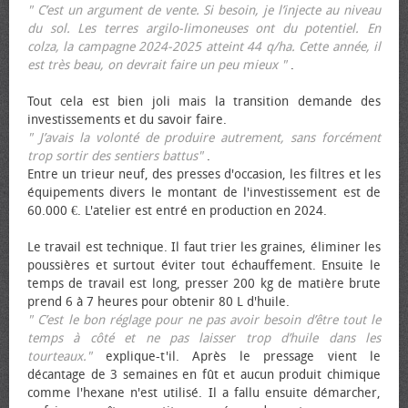
" C’est un argument de vente. Si besoin, je l’injecte au niveau
du sol. Les terres argilo-limoneuses ont du potentiel. En
colza, la campagne 2024-2025 atteint 44 q/ha. Cette année, il
est très beau, on devrait faire un peu mieux "
.
Tout cela est bien joli mais la transition demande des
investissements et du savoir faire.
" J’avais la volonté de produire autrement, sans forcément
trop sortir des sentiers battus"
.
Entre un trieur neuf, des presses d'occasion, les filtres et les
équipements divers le montant de l'investissement est de
60.000 €. L'atelier est entré en production en 2024.
Le travail est technique. Il faut trier les graines, éliminer les
poussières et surtout éviter tout échauffement. Ensuite le
temps de travail est long, presser 200 kg de matière brute
prend 6 à 7 heures pour obtenir 80 L d'huile.
" C’est le bon réglage pour ne pas avoir besoin d’être tout le
temps à côté et ne pas laisser trop d’huile dans les
tourteaux."
explique-t'il. Après le pressage vient le
décantage de 3 semaines en fût et aucun produit chimique
comme l'hexane n'est utilisé. Il a fallu ensuite démarcher,