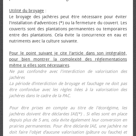
Utilité du broyage
:
Le broyage des jachères peut être nécessaire pour éviter
l'installation d'adventices (*) ou la fermeture du couvert. Les
couverts sont des plantations permanentes ou temporaires
entre des plantations. Cela évite la concurrence en eau et
nutriments avec la culture suivante.
Pour le point suivant je cite l'article dans son intégralité,
pour bien montrer la complexité des réglementations
même si elles sont nécessaires
.
Ne pas confondre avec l'interdiction de valorisation des
jachères
La période d’interdiction de broyage et fauchage ne doit pas
être confondue avec les règles liées à la valorisation des
jachères dans le cadre de la PAC.
Pour être prises en compte au titre de l'écorégime, les
jachères doivent être déclarées IAE(*) . Si elles sont en place
depuis plus de 5 ans, cela évite également leur conversion en
prairies permanentes. Pour être déclarée IAE, une jachère ne
doit faire l'objet d’aucune valorisation (pâture ou fauche) et