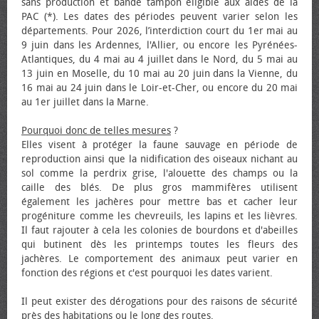
sans production et bande tampon éligible aux aides de la
PAC (*). Les dates des périodes peuvent varier selon les
départements. Pour 2026, l’interdiction court du 1er mai au
9 juin dans les Ardennes, l'Allier, ou encore les Pyrénées-
Atlantiques, du 4 mai au 4 juillet dans le Nord, du 5 mai au
13 juin en Moselle, du 10 mai au 20 juin dans la Vienne, du
16 mai au 24 juin dans le Loir-et-Cher, ou encore du 20 mai
au 1er juillet dans la Marne.
Pourquoi donc de telles mesures
?
Elles visent à protéger la faune sauvage en période de
reproduction ainsi que la nidification des oiseaux nichant au
sol comme la perdrix grise, l'alouette des champs ou la
caille des blés. De plus gros mammifères utilisent
également les jachères pour mettre bas et cacher leur
progéniture comme les chevreuils, les lapins et les lièvres.
Il faut rajouter à cela les colonies de bourdons et d'abeilles
qui butinent dès les printemps toutes les fleurs des
jachères. Le comportement des animaux peut varier en
fonction des régions et c'est pourquoi les dates varient.
Il peut exister des dérogations pour des raisons de sécurité
près des habitations ou le long des routes.