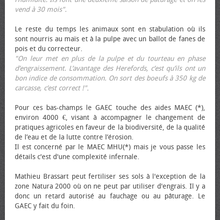
vend à 30 mois".
Le reste du temps les animaux sont en stabulation où ils
sont nourris au maïs et à la pulpe avec un ballot de fanes de
pois et du correcteur.
"On leur met en plus de la pulpe et du tourteau en phase
d’engraissement. L’avantage des Herefords, c’est qu’ils ont un
bon indice de consommation. On sort des bœufs à 350 kg de
carcasse, c’est correct !"
.
Pour ces bas-champs le GAEC touche des aides MAEC (*),
environ 4000 €, visant à accompagner le changement de
pratiques agricoles en faveur de la biodiversité, de la qualité
de l’eau et de la lutte contre l’érosion.
Il est concerné par le MAEC MHU(*) mais je vous passe les
détails c'est d'une complexité infernale.
Mathieu Brassart peut fertiliser ses sols à l'exception de la
zone Natura 2000 où on ne peut par utiliser d'engrais. Il y a
donc un retard autorisé au fauchage ou au pâturage. Le
GAEC y fait du foin.