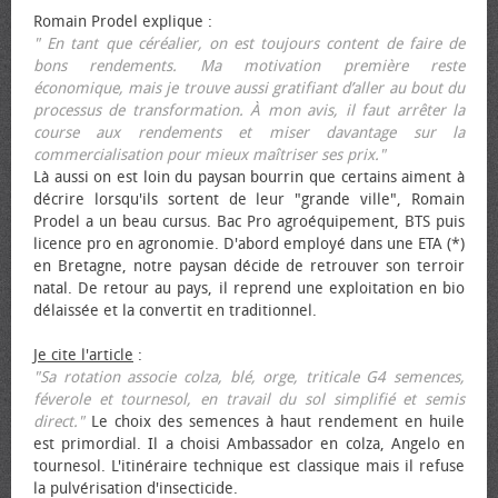
Romain Prodel explique :
" En tant que céréalier, on est toujours content de faire de
bons rendements. Ma motivation première reste
économique, mais je trouve aussi gratifiant d’aller au bout du
processus de transformation. À mon avis, il faut arrêter la
course aux rendements et miser davantage sur la
commercialisation pour mieux maîtriser ses prix."
Là aussi on est loin du paysan bourrin que certains aiment à
décrire lorsqu'ils sortent de leur "grande ville", Romain
Prodel a un beau cursus. Bac Pro agroéquipement, BTS puis
licence pro en agronomie. D'abord employé dans une ETA (*)
en Bretagne, notre paysan décide de retrouver son terroir
natal. De retour au pays, il reprend une exploitation en bio
délaissée et la convertit en traditionnel.
Je cite l'article
:
"Sa rotation associe colza, blé, orge, triticale G4 semences,
féverole et tournesol, en travail du sol simplifié et semis
direct."
Le choix des semences à haut rendement en huile
est primordial. Il a choisi Ambassador en colza, Angelo en
tournesol. L'itinéraire technique est classique mais il refuse
la pulvérisation d'insecticide.