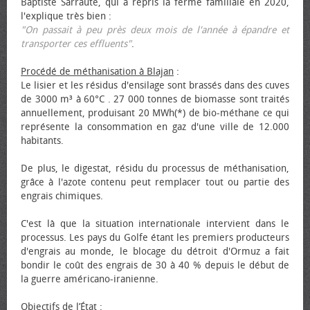
Baptiste Sarraute, qui a repris la ferme familiale en 2020,
l'explique très bien :
"On passait à peu près deux mois de l'année à épandre et
transporter ces effluents"
.
Procédé de méthanisation à Blajan
:
Le lisier et les résidus d'ensilage sont brassés dans des cuves
de 3000 m³ à 60°C . 27 000 tonnes de biomasse sont traités
annuellement, produisant 20 MWh(*) de bio-méthane ce qui
représente la consommation en gaz d'une ville de 12.000
habitants.
De plus, le digestat, résidu du processus de méthanisation,
grâce à l'azote contenu peut remplacer tout ou partie des
engrais chimiques.
C'est là que la situation internationale intervient dans le
processus. Les pays du Golfe étant les premiers producteurs
d'engrais au monde, le blocage du détroit d'Ormuz a fait
bondir le coût des engrais de 30 à 40 % depuis le début de
la guerre américano-iranienne.
Objectifs de l’État
: