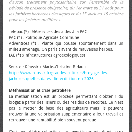
d'aucun traitement phytosanitaire sur l'ensemble de la
période de présence obligatoire, du 1er mars au 31 août pour
les jachères herbacées classiques et du 15 avril au 15 octobre
pour les jachères mellifères.
Telepac (*) Téléservices des aides à la PAC
PAC (*) : Politique Agricole Commune
Adventices (*) : Plante qui pousse spontanément dans un
milieu aménagé. On parlait avant de mauvaises herbes.
IAE (*) :(infrastructures agroécologiques)
Source : Réussir / Marie-Christine Bidault
https://www.reussir.fr/grandes-cultures/broyage-des-
jacheres-quelles-dates-dinterdiction-en-2026
Méthanisation et crise pétrolière
La méthanisation est un procédé permettant d'obtenir du
biogaz à partir des lisiers ou des résidus de récoltes. Ce n'est
pas le métier de base des agriculteurs mais ils peuvent
trouver là une valorisation supplémentaire à leur travail et
retrouver une rentabilité bien souvent perdue.
C'est une affaire collective. Les investissements étant assez