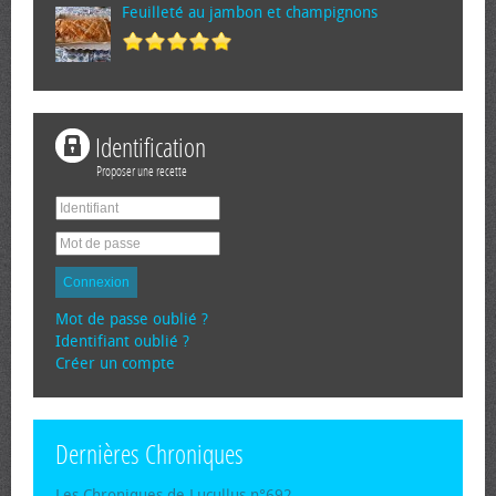
Feuilleté au jambon et champignons
Identification
Proposer une recette
Connexion
Mot de passe oublié ?
Identifiant oublié ?
Créer un compte
Dernières Chroniques
Les Chroniques de Lucullus n°692