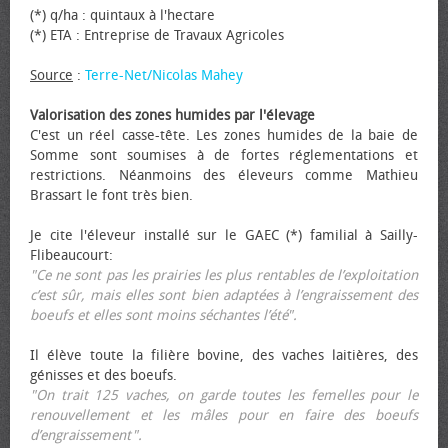
(*) q/ha : quintaux à l'hectare
(*) ETA : Entreprise de Travaux Agricoles
Source
:
Terre-Net/Nicolas Mahey
Valorisation des zones humides par l'élevage
C'est un réel casse-tête. Les zones humides de la baie de
Somme sont soumises à de fortes réglementations et
restrictions. Néanmoins des éleveurs comme Mathieu
Brassart le font très bien.
Je cite l'éleveur installé sur le GAEC (*) familial à Sailly-
Flibeaucourt:
"Ce ne sont pas les prairies les plus rentables de l’exploitation
c’est sûr, mais elles sont bien adaptées à l’engraissement des
bœufs et elles sont moins séchantes l’été".
Il élève toute la filière bovine, des vaches laitières, des
génisses et des bœufs.
"On trait 125 vaches, on garde toutes les femelles pour le
renouvellement et les mâles pour en faire des bœufs
d’engraissement".