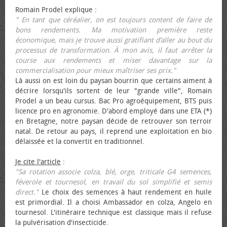
Romain Prodel explique :
" En tant que céréalier, on est toujours content de faire de
bons rendements. Ma motivation première reste
économique, mais je trouve aussi gratifiant d’aller au bout du
processus de transformation. À mon avis, il faut arrêter la
course aux rendements et miser davantage sur la
commercialisation pour mieux maîtriser ses prix."
Là aussi on est loin du paysan bourrin que certains aiment à
décrire lorsqu'ils sortent de leur "grande ville", Romain
Prodel a un beau cursus. Bac Pro agroéquipement, BTS puis
licence pro en agronomie. D'abord employé dans une ETA (*)
en Bretagne, notre paysan décide de retrouver son terroir
natal. De retour au pays, il reprend une exploitation en bio
délaissée et la convertit en traditionnel.
Je cite l'article
:
"Sa rotation associe colza, blé, orge, triticale G4 semences,
féverole et tournesol, en travail du sol simplifié et semis
direct."
Le choix des semences à haut rendement en huile
est primordial. Il a choisi Ambassador en colza, Angelo en
tournesol. L'itinéraire technique est classique mais il refuse
la pulvérisation d'insecticide.