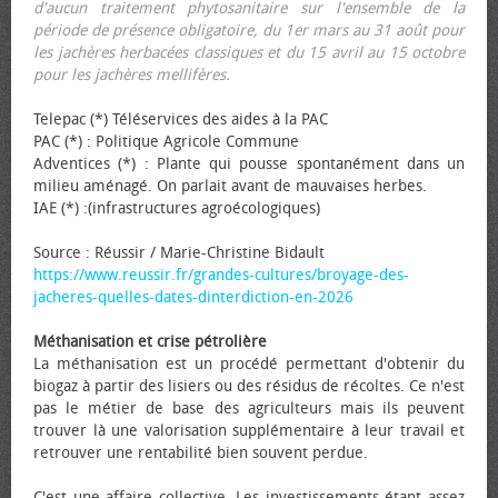
d'aucun traitement phytosanitaire sur l'ensemble de la
période de présence obligatoire, du 1er mars au 31 août pour
les jachères herbacées classiques et du 15 avril au 15 octobre
pour les jachères mellifères.
Telepac (*) Téléservices des aides à la PAC
PAC (*) : Politique Agricole Commune
Adventices (*) : Plante qui pousse spontanément dans un
milieu aménagé. On parlait avant de mauvaises herbes.
IAE (*) :(infrastructures agroécologiques)
Source : Réussir / Marie-Christine Bidault
https://www.reussir.fr/grandes-cultures/broyage-des-
jacheres-quelles-dates-dinterdiction-en-2026
Méthanisation et crise pétrolière
La méthanisation est un procédé permettant d'obtenir du
biogaz à partir des lisiers ou des résidus de récoltes. Ce n'est
pas le métier de base des agriculteurs mais ils peuvent
trouver là une valorisation supplémentaire à leur travail et
retrouver une rentabilité bien souvent perdue.
C'est une affaire collective. Les investissements étant assez