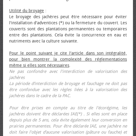
Utilité du broyage
:
Le broyage des jachères peut être nécessaire pour éviter
l'installation d'adventices (*) ou la fermeture du couvert. Les
couverts sont des plantations permanentes ou temporaires
entre des plantations. Cela évite la concurrence en eau et
nutriments avec la culture suivante.
Pour le point suivant je cite l'article dans son intégralité,
pour bien montrer la complexité des réglementations
même si elles sont nécessaires
.
Ne pas confondre avec l'interdiction de valorisation des
jachères
La période d’interdiction de broyage et fauchage ne doit pas
être confondue avec les règles liées à la valorisation des
jachères dans le cadre de la PAC.
Pour être prises en compte au titre de l'écorégime, les
jachères doivent être déclarées IAE(*) . Si elles sont en place
depuis plus de 5 ans, cela évite également leur conversion en
prairies permanentes. Pour être déclarée IAE, une jachère ne
doit faire l'objet d’aucune valorisation (pâture ou fauche) et