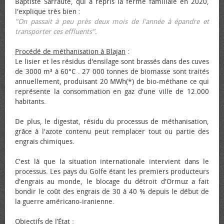
Baptiste Sarraute, qui a repris la ferme familiale en 2020,
l'explique très bien :
"On passait à peu près deux mois de l'année à épandre et
transporter ces effluents"
.
Procédé de méthanisation à Blajan
:
Le lisier et les résidus d'ensilage sont brassés dans des cuves
de 3000 m³ à 60°C . 27 000 tonnes de biomasse sont traités
annuellement, produisant 20 MWh(*) de bio-méthane ce qui
représente la consommation en gaz d'une ville de 12.000
habitants.
De plus, le digestat, résidu du processus de méthanisation,
grâce à l'azote contenu peut remplacer tout ou partie des
engrais chimiques.
C'est là que la situation internationale intervient dans le
processus. Les pays du Golfe étant les premiers producteurs
d'engrais au monde, le blocage du détroit d'Ormuz a fait
bondir le coût des engrais de 30 à 40 % depuis le début de
la guerre américano-iranienne.
Objectifs de l’État
: