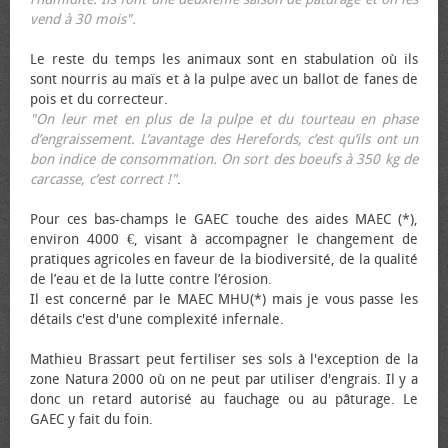
vend à 30 mois".
Le reste du temps les animaux sont en stabulation où ils
sont nourris au maïs et à la pulpe avec un ballot de fanes de
pois et du correcteur.
"On leur met en plus de la pulpe et du tourteau en phase
d’engraissement. L’avantage des Herefords, c’est qu’ils ont un
bon indice de consommation. On sort des bœufs à 350 kg de
carcasse, c’est correct !"
.
Pour ces bas-champs le GAEC touche des aides MAEC (*),
environ 4000 €, visant à accompagner le changement de
pratiques agricoles en faveur de la biodiversité, de la qualité
de l’eau et de la lutte contre l’érosion.
Il est concerné par le MAEC MHU(*) mais je vous passe les
détails c'est d'une complexité infernale.
Mathieu Brassart peut fertiliser ses sols à l'exception de la
zone Natura 2000 où on ne peut par utiliser d'engrais. Il y a
donc un retard autorisé au fauchage ou au pâturage. Le
GAEC y fait du foin.