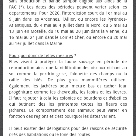
sans production et bande tampon éligible aux aides de la
PAC (*). Les dates des périodes peuvent varier selon les
départements. Pour 2026, l’interdiction court du 1er mai au
9 juin dans les Ardennes, l'Allier, ou encore les Pyrénées-
Atlantiques, du 4 mai au 4 juillet dans le Nord, du 5 mai au
13 juin en Moselle, du 10 mai au 20 juin dans la Vienne, du
16 mai au 24 juin dans le Loir-et-Cher, ou encore du 20 mai
au 1er juillet dans la Marne.
Pourquoi donc de telles mesures
?
Elles visent à protéger la faune sauvage en période de
reproduction ainsi que la nidification des oiseaux nichant au
sol comme la perdrix grise, l'alouette des champs ou la
caille des blés. De plus gros mammifères utilisent
également les jachères pour mettre bas et cacher leur
progéniture comme les chevreuils, les lapins et les lièvres.
Il faut rajouter à cela les colonies de bourdons et d'abeilles
qui butinent dès les printemps toutes les fleurs des
jachères. Le comportement des animaux peut varier en
fonction des régions et c'est pourquoi les dates varient.
Il peut exister des dérogations pour des raisons de sécurité
près des habitations ou le long des routes.