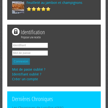
Feuilleté au jambon et champignons
Identification
Proposer une recette
Connexion
Mot de passe oublié ?
Identifiant oublié ?
Créer un compte
Dernières Chroniques
Les Chroniques de Lucullus n°692