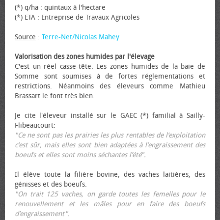
(*) q/ha : quintaux à l'hectare
(*) ETA : Entreprise de Travaux Agricoles
Source
:
Terre-Net/Nicolas Mahey
Valorisation des zones humides par l'élevage
C'est un réel casse-tête. Les zones humides de la baie de
Somme sont soumises à de fortes réglementations et
restrictions. Néanmoins des éleveurs comme Mathieu
Brassart le font très bien.
Je cite l'éleveur installé sur le GAEC (*) familial à Sailly-
Flibeaucourt:
"Ce ne sont pas les prairies les plus rentables de l’exploitation
c’est sûr, mais elles sont bien adaptées à l’engraissement des
bœufs et elles sont moins séchantes l’été".
Il élève toute la filière bovine, des vaches laitières, des
génisses et des bœufs.
"On trait 125 vaches, on garde toutes les femelles pour le
renouvellement et les mâles pour en faire des bœufs
d’engraissement".