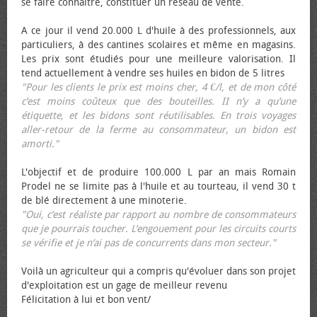
se faire connaître, constituer un réseau de vente.
A ce jour il vend 20.000 L d'huile à des professionnels, aux
particuliers, à des cantines scolaires et même en magasins.
Les prix sont étudiés pour une meilleure valorisation. Il
tend actuellement à vendre ses huiles en bidon de 5 litres
"Pour les clients le prix est moins cher, 4 €/l, et de mon côté
c’est moins coûteux que des bouteilles. II n’y a qu’une
étiquette, et les bidons sont réutilisables. En trois voyages
aller-retour de la ferme au consommateur, un bidon est
amorti."
L'objectif et de produire 100.000 L par an mais Romain
Prodel ne se limite pas à l'huile et au tourteau, il vend 30 t
de blé directement à une minoterie.
"Oui, c’est réaliste par rapport au nombre de consommateurs
que je pourrais toucher. L’engouement pour les circuits courts
se vérifie et je n’ai pas de concurrents dans mon secteur."
Voilà un agriculteur qui a compris qu'évoluer dans son projet
d'exploitation est un gage de meilleur revenu
Félicitation à lui et bon vent/