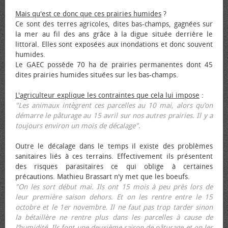
Mais qu'est ce donc que ces prairies humides
?
Ce sont des terres agricoles, dites bas-champs, gagnées sur
la mer au fil des ans grâce à la digue située derrière le
littoral. Elles sont exposées aux inondations et donc souvent
humides.
Le GAEC possède 70 ha de prairies permanentes dont 45
dites prairies humides situées sur les bas-champs.
L'agriculteur explique les contraintes que cela lui impose
:
"Les animaux intègrent ces parcelles au 10 mai, alors qu’on
démarre le pâturage au 15 avril sur nos autres prairies. Il y a
toujours environ un mois de décalage".
Outre le décalage dans le temps il existe des problèmes
sanitaires liés à ces terrains. Effectivement ils présentent
des risques parasitaires ce qui oblige à certaines
précautions. Mathieu Brassart n'y met que les bœufs.
"On les sort début mai. Ils ont 15 mois à peu près lors de
leur première saison dehors. Et on les rentre entre le 15
octobre et le 1er novembre. Il ne faut pas trop tarder sinon
la bétaillère ne rentre plus dans les parcelles à cause de
l’humidité. Ils font une deuxième saison de pâturage et on les