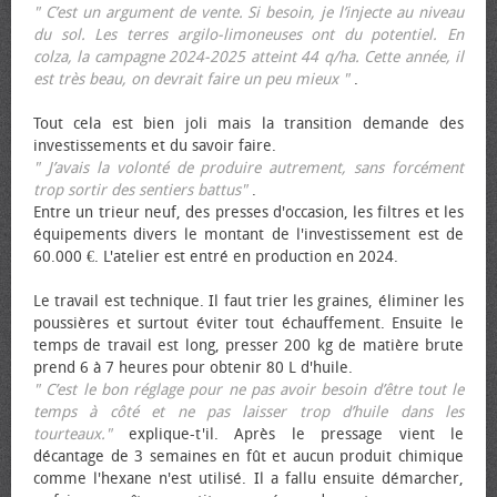
" C’est un argument de vente. Si besoin, je l’injecte au niveau
du sol. Les terres argilo-limoneuses ont du potentiel. En
colza, la campagne 2024-2025 atteint 44 q/ha. Cette année, il
est très beau, on devrait faire un peu mieux "
.
Tout cela est bien joli mais la transition demande des
investissements et du savoir faire.
" J’avais la volonté de produire autrement, sans forcément
trop sortir des sentiers battus"
.
Entre un trieur neuf, des presses d'occasion, les filtres et les
équipements divers le montant de l'investissement est de
60.000 €. L'atelier est entré en production en 2024.
Le travail est technique. Il faut trier les graines, éliminer les
poussières et surtout éviter tout échauffement. Ensuite le
temps de travail est long, presser 200 kg de matière brute
prend 6 à 7 heures pour obtenir 80 L d'huile.
" C’est le bon réglage pour ne pas avoir besoin d’être tout le
temps à côté et ne pas laisser trop d’huile dans les
tourteaux."
explique-t'il. Après le pressage vient le
décantage de 3 semaines en fût et aucun produit chimique
comme l'hexane n'est utilisé. Il a fallu ensuite démarcher,