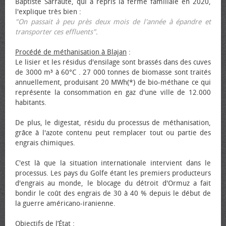
Baptiste Sarraute, qui a repris la ferme familiale en 2020,
l'explique très bien :
"On passait à peu près deux mois de l'année à épandre et
transporter ces effluents"
.
Procédé de méthanisation à Blajan
:
Le lisier et les résidus d'ensilage sont brassés dans des cuves
de 3000 m³ à 60°C . 27 000 tonnes de biomasse sont traités
annuellement, produisant 20 MWh(*) de bio-méthane ce qui
représente la consommation en gaz d'une ville de 12.000
habitants.
De plus, le digestat, résidu du processus de méthanisation,
grâce à l'azote contenu peut remplacer tout ou partie des
engrais chimiques.
C'est là que la situation internationale intervient dans le
processus. Les pays du Golfe étant les premiers producteurs
d'engrais au monde, le blocage du détroit d'Ormuz a fait
bondir le coût des engrais de 30 à 40 % depuis le début de
la guerre américano-iranienne.
Objectifs de l’État
: