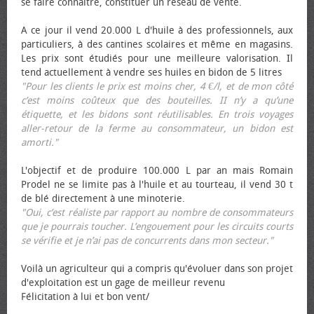
se faire connaître, constituer un réseau de vente.
A ce jour il vend 20.000 L d'huile à des professionnels, aux
particuliers, à des cantines scolaires et même en magasins.
Les prix sont étudiés pour une meilleure valorisation. Il
tend actuellement à vendre ses huiles en bidon de 5 litres
"Pour les clients le prix est moins cher, 4 €/l, et de mon côté
c’est moins coûteux que des bouteilles. II n’y a qu’une
étiquette, et les bidons sont réutilisables. En trois voyages
aller-retour de la ferme au consommateur, un bidon est
amorti."
L'objectif et de produire 100.000 L par an mais Romain
Prodel ne se limite pas à l'huile et au tourteau, il vend 30 t
de blé directement à une minoterie.
"Oui, c’est réaliste par rapport au nombre de consommateurs
que je pourrais toucher. L’engouement pour les circuits courts
se vérifie et je n’ai pas de concurrents dans mon secteur."
Voilà un agriculteur qui a compris qu'évoluer dans son projet
d'exploitation est un gage de meilleur revenu
Félicitation à lui et bon vent/