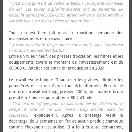
" C’est un argument de vente. Si besoin, je l’injecte au niveau
du sol. Les terres argilo-limoneuses ont du potentiel. En
colza, la campagne 2024-2025 atteint 44 q/ha. Cette année, il
est très beau, on devrait faire un peu mieux "
.
Tout cela est bien joli mais la transition demande des
investissements et du savoir faire.
" J’avais la volonté de produire autrement, sans forcément
trop sortir des sentiers battus"
.
Entre un trieur neuf, des presses d'occasion, les filtres et les
équipements divers le montant de l'investissement est de
60.000 €. L'atelier est entré en production en 2024.
Le travail est technique. Il faut trier les graines, éliminer les
poussières et surtout éviter tout échauffement. Ensuite le
temps de travail est long, presser 200 kg de matière brute
prend 6 à 7 heures pour obtenir 80 L d'huile.
" C’est le bon réglage pour ne pas avoir besoin d’être tout le
temps à côté et ne pas laisser trop d’huile dans les
tourteaux."
explique-t'il. Après le pressage vient le
décantage de 3 semaines en fût et aucun produit chimique
comme l'hexane n'est utilisé. Il a fallu ensuite démarcher,