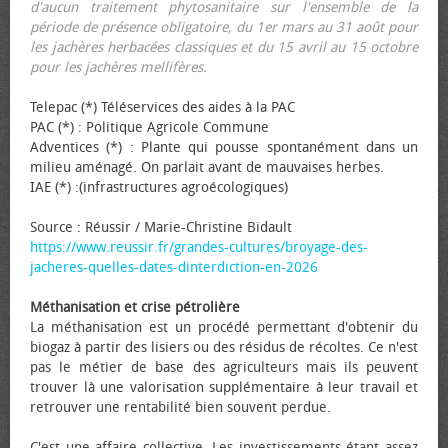
d'aucun traitement phytosanitaire sur l'ensemble de la
période de présence obligatoire, du 1er mars au 31 août pour
les jachères herbacées classiques et du 15 avril au 15 octobre
pour les jachères mellifères.
Telepac (*) Téléservices des aides à la PAC
PAC (*) : Politique Agricole Commune
Adventices (*) : Plante qui pousse spontanément dans un
milieu aménagé. On parlait avant de mauvaises herbes.
IAE (*) :(infrastructures agroécologiques)
Source : Réussir / Marie-Christine Bidault
https://www.reussir.fr/grandes-cultures/broyage-des-
jacheres-quelles-dates-dinterdiction-en-2026
Méthanisation et crise pétrolière
La méthanisation est un procédé permettant d'obtenir du
biogaz à partir des lisiers ou des résidus de récoltes. Ce n'est
pas le métier de base des agriculteurs mais ils peuvent
trouver là une valorisation supplémentaire à leur travail et
retrouver une rentabilité bien souvent perdue.
C'est une affaire collective. Les investissements étant assez