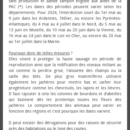
sans production et bande tampon éligible aux aides de la
PAC (*). Les dates des périodes peuvent varier selon les
départements. Pour 2026, l’interdiction court du 1er mai au
9 juin dans les Ardennes, l'Allier, ou encore les Pyrénées-
Atlantiques, du 4 mai au 4 juillet dans le Nord, du 5 mai au
13 juin en Moselle, du 10 mai au 20 juin dans la Vienne, du
16 mai au 24 juin dans le Loir-et-Cher, ou encore du 20 mai
au 1er juillet dans la Marne.
Pourquoi donc de telles mesures
?
Elles visent à protéger la faune sauvage en période de
reproduction ainsi que la nidification des oiseaux nichant au
sol comme la perdrix grise, l'alouette des champs ou la
caille des blés. De plus gros mammifères utilisent
également les jachères pour mettre bas et cacher leur
progéniture comme les chevreuils, les lapins et les lièvres.
Il faut rajouter à cela les colonies de bourdons et d'abeilles
qui butinent dès les printemps toutes les fleurs des
jachères. Le comportement des animaux peut varier en
fonction des régions et c'est pourquoi les dates varient.
Il peut exister des dérogations pour des raisons de sécurité
près des habitations ou le long des routes.