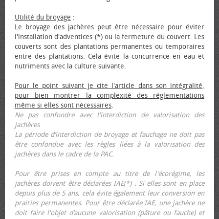
Utilité du broyage
:
Le broyage des jachères peut être nécessaire pour éviter
l'installation d'adventices (*) ou la fermeture du couvert. Les
couverts sont des plantations permanentes ou temporaires
entre des plantations. Cela évite la concurrence en eau et
nutriments avec la culture suivante.
Pour le point suivant je cite l'article dans son intégralité,
pour bien montrer la complexité des réglementations
même si elles sont nécessaires
.
Ne pas confondre avec l'interdiction de valorisation des
jachères
La période d’interdiction de broyage et fauchage ne doit pas
être confondue avec les règles liées à la valorisation des
jachères dans le cadre de la PAC.
Pour être prises en compte au titre de l'écorégime, les
jachères doivent être déclarées IAE(*) . Si elles sont en place
depuis plus de 5 ans, cela évite également leur conversion en
prairies permanentes. Pour être déclarée IAE, une jachère ne
doit faire l'objet d’aucune valorisation (pâture ou fauche) et