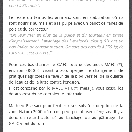
vend à 30 mois".
Le reste du temps les animaux sont en stabulation où ils
sont nourris au maïs et à la pulpe avec un ballot de fanes de
pois et du correcteur.
"On leur met en plus de la pulpe et du tourteau en phase
d’engraissement. L’avantage des Herefords, c’est qu’ils ont un
bon indice de consommation. On sort des bœufs à 350 kg de
carcasse, c’est correct !"
.
Pour ces bas-champs le GAEC touche des aides MAEC (*),
environ 4000 €, visant à accompagner le changement de
pratiques agricoles en faveur de la biodiversité, de la qualité
de l’eau et de la lutte contre l’érosion.
Il est concerné par le MAEC MHU(*) mais je vous passe les
détails c'est d'une complexité infernale.
Mathieu Brassart peut fertiliser ses sols à l'exception de la
zone Natura 2000 où on ne peut par utiliser d'engrais. Il y a
donc un retard autorisé au fauchage ou au pâturage. Le
GAEC y fait du foin.