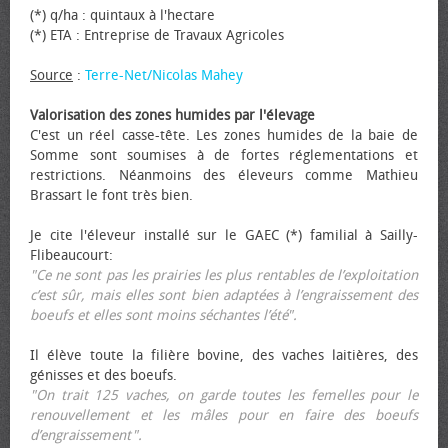
(*) q/ha : quintaux à l'hectare
(*) ETA : Entreprise de Travaux Agricoles
Source
:
Terre-Net/Nicolas Mahey
Valorisation des zones humides par l'élevage
C'est un réel casse-tête. Les zones humides de la baie de
Somme sont soumises à de fortes réglementations et
restrictions. Néanmoins des éleveurs comme Mathieu
Brassart le font très bien.
Je cite l'éleveur installé sur le GAEC (*) familial à Sailly-
Flibeaucourt:
"Ce ne sont pas les prairies les plus rentables de l’exploitation
c’est sûr, mais elles sont bien adaptées à l’engraissement des
bœufs et elles sont moins séchantes l’été".
Il élève toute la filière bovine, des vaches laitières, des
génisses et des bœufs.
"On trait 125 vaches, on garde toutes les femelles pour le
renouvellement et les mâles pour en faire des bœufs
d’engraissement".