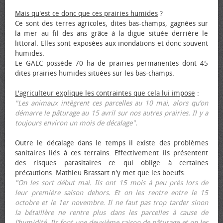
Mais qu'est ce donc que ces prairies humides
?
Ce sont des terres agricoles, dites bas-champs, gagnées sur
la mer au fil des ans grâce à la digue située derrière le
littoral. Elles sont exposées aux inondations et donc souvent
humides.
Le GAEC possède 70 ha de prairies permanentes dont 45
dites prairies humides situées sur les bas-champs.
L'agriculteur explique les contraintes que cela lui impose
:
"Les animaux intègrent ces parcelles au 10 mai, alors qu’on
démarre le pâturage au 15 avril sur nos autres prairies. Il y a
toujours environ un mois de décalage".
Outre le décalage dans le temps il existe des problèmes
sanitaires liés à ces terrains. Effectivement ils présentent
des risques parasitaires ce qui oblige à certaines
précautions. Mathieu Brassart n'y met que les bœufs.
"On les sort début mai. Ils ont 15 mois à peu près lors de
leur première saison dehors. Et on les rentre entre le 15
octobre et le 1er novembre. Il ne faut pas trop tarder sinon
la bétaillère ne rentre plus dans les parcelles à cause de
l’humidité. Ils font une deuxième saison de pâturage et on les