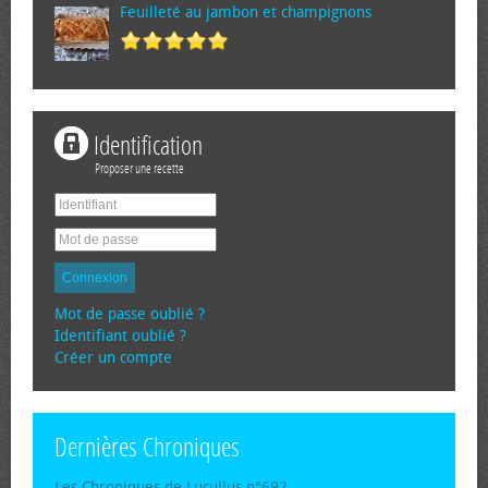
Feuilleté au jambon et champignons
Identification
Proposer une recette
Connexion
Mot de passe oublié ?
Identifiant oublié ?
Créer un compte
Dernières Chroniques
Les Chroniques de Lucullus n°692