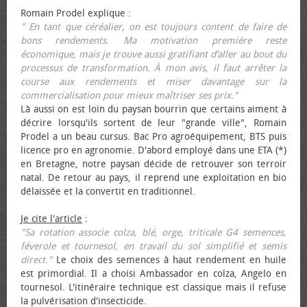
Romain Prodel explique :
" En tant que céréalier, on est toujours content de faire de
bons rendements. Ma motivation première reste
économique, mais je trouve aussi gratifiant d’aller au bout du
processus de transformation. À mon avis, il faut arrêter la
course aux rendements et miser davantage sur la
commercialisation pour mieux maîtriser ses prix."
Là aussi on est loin du paysan bourrin que certains aiment à
décrire lorsqu'ils sortent de leur "grande ville", Romain
Prodel a un beau cursus. Bac Pro agroéquipement, BTS puis
licence pro en agronomie. D'abord employé dans une ETA (*)
en Bretagne, notre paysan décide de retrouver son terroir
natal. De retour au pays, il reprend une exploitation en bio
délaissée et la convertit en traditionnel.
Je cite l'article
:
"Sa rotation associe colza, blé, orge, triticale G4 semences,
féverole et tournesol, en travail du sol simplifié et semis
direct."
Le choix des semences à haut rendement en huile
est primordial. Il a choisi Ambassador en colza, Angelo en
tournesol. L'itinéraire technique est classique mais il refuse
la pulvérisation d'insecticide.