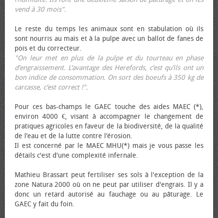
vend à 30 mois".
Le reste du temps les animaux sont en stabulation où ils
sont nourris au maïs et à la pulpe avec un ballot de fanes de
pois et du correcteur.
"On leur met en plus de la pulpe et du tourteau en phase
d’engraissement. L’avantage des Herefords, c’est qu’ils ont un
bon indice de consommation. On sort des bœufs à 350 kg de
carcasse, c’est correct !"
.
Pour ces bas-champs le GAEC touche des aides MAEC (*),
environ 4000 €, visant à accompagner le changement de
pratiques agricoles en faveur de la biodiversité, de la qualité
de l’eau et de la lutte contre l’érosion.
Il est concerné par le MAEC MHU(*) mais je vous passe les
détails c'est d'une complexité infernale.
Mathieu Brassart peut fertiliser ses sols à l'exception de la
zone Natura 2000 où on ne peut par utiliser d'engrais. Il y a
donc un retard autorisé au fauchage ou au pâturage. Le
GAEC y fait du foin.