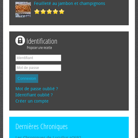
Feuilleté au jambon et champignons
Identification
Proposer une recette
Connexion
Mot de passe oublié ?
Identifiant oublié ?
Créer un compte
Dernières Chroniques
Les Chroniques de Lucullus n°692