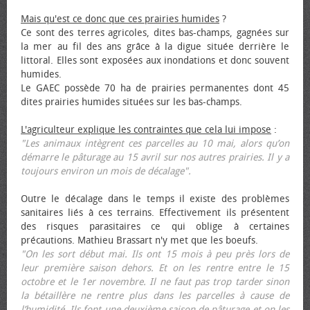
Mais qu'est ce donc que ces prairies humides
?
Ce sont des terres agricoles, dites bas-champs, gagnées sur
la mer au fil des ans grâce à la digue située derrière le
littoral. Elles sont exposées aux inondations et donc souvent
humides.
Le GAEC possède 70 ha de prairies permanentes dont 45
dites prairies humides situées sur les bas-champs.
L'agriculteur explique les contraintes que cela lui impose
:
"Les animaux intègrent ces parcelles au 10 mai, alors qu’on
démarre le pâturage au 15 avril sur nos autres prairies. Il y a
toujours environ un mois de décalage".
Outre le décalage dans le temps il existe des problèmes
sanitaires liés à ces terrains. Effectivement ils présentent
des risques parasitaires ce qui oblige à certaines
précautions. Mathieu Brassart n'y met que les bœufs.
"On les sort début mai. Ils ont 15 mois à peu près lors de
leur première saison dehors. Et on les rentre entre le 15
octobre et le 1er novembre. Il ne faut pas trop tarder sinon
la bétaillère ne rentre plus dans les parcelles à cause de
l’humidité. Ils font une deuxième saison de pâturage et on les