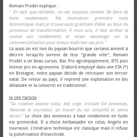
Romain Prodel explique :
" En tant que céréalier, on est toujours content de faire de
bons rendements. Ma motivation première reste
économique, mais je trouve aussi gratifiant d’aller au bout du
processus de transformation. À mon avis, il faut arrêter la
course aux rendements et miser davantage sur la
commercialisation pour mieux maîtriser ses prix."
Là aussi on est loin du paysan bourrin que certains aiment à
décrire lorsqu'ils sortent de leur "grande ville", Romain
Prodel a un beau cursus. Bac Pro agroéquipement, BTS puis
licence pro en agronomie. D'abord employé dans une ETA (*)
en Bretagne, notre paysan décide de retrouver son terroir
natal. De retour au pays, il reprend une exploitation en bio
délaissée et la convertit en traditionnel.
Je cite l'article
:
"Sa rotation associe colza, blé, orge, triticale G4 semences,
féverole et tournesol, en travail du sol simplifié et semis
direct."
Le choix des semences à haut rendement en huile
est primordial. Il a choisi Ambassador en colza, Angelo en
tournesol. L'itinéraire technique est classique mais il refuse
la pulvérisation d'insecticide.