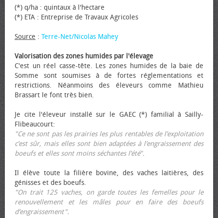
(*) q/ha : quintaux à l'hectare
(*) ETA : Entreprise de Travaux Agricoles
Source
:
Terre-Net/Nicolas Mahey
Valorisation des zones humides par l'élevage
C'est un réel casse-tête. Les zones humides de la baie de
Somme sont soumises à de fortes réglementations et
restrictions. Néanmoins des éleveurs comme Mathieu
Brassart le font très bien.
Je cite l'éleveur installé sur le GAEC (*) familial à Sailly-
Flibeaucourt:
"Ce ne sont pas les prairies les plus rentables de l’exploitation
c’est sûr, mais elles sont bien adaptées à l’engraissement des
bœufs et elles sont moins séchantes l’été".
Il élève toute la filière bovine, des vaches laitières, des
génisses et des bœufs.
"On trait 125 vaches, on garde toutes les femelles pour le
renouvellement et les mâles pour en faire des bœufs
d’engraissement".