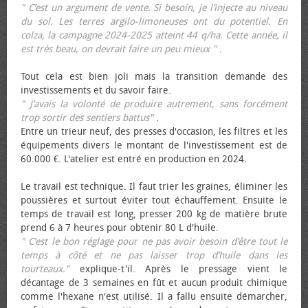
" C’est un argument de vente. Si besoin, je l’injecte au niveau
du sol. Les terres argilo-limoneuses ont du potentiel. En
colza, la campagne 2024-2025 atteint 44 q/ha. Cette année, il
est très beau, on devrait faire un peu mieux "
.
Tout cela est bien joli mais la transition demande des
investissements et du savoir faire.
" J’avais la volonté de produire autrement, sans forcément
trop sortir des sentiers battus"
.
Entre un trieur neuf, des presses d'occasion, les filtres et les
équipements divers le montant de l'investissement est de
60.000 €. L'atelier est entré en production en 2024.
Le travail est technique. Il faut trier les graines, éliminer les
poussières et surtout éviter tout échauffement. Ensuite le
temps de travail est long, presser 200 kg de matière brute
prend 6 à 7 heures pour obtenir 80 L d'huile.
" C’est le bon réglage pour ne pas avoir besoin d’être tout le
temps à côté et ne pas laisser trop d’huile dans les
tourteaux."
explique-t'il. Après le pressage vient le
décantage de 3 semaines en fût et aucun produit chimique
comme l'hexane n'est utilisé. Il a fallu ensuite démarcher,