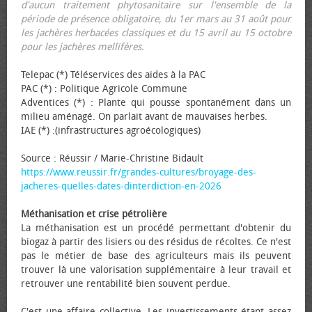
d'aucun traitement phytosanitaire sur l'ensemble de la
période de présence obligatoire, du 1er mars au 31 août pour
les jachères herbacées classiques et du 15 avril au 15 octobre
pour les jachères mellifères.
Telepac (*) Téléservices des aides à la PAC
PAC (*) : Politique Agricole Commune
Adventices (*) : Plante qui pousse spontanément dans un
milieu aménagé. On parlait avant de mauvaises herbes.
IAE (*) :(infrastructures agroécologiques)
Source : Réussir / Marie-Christine Bidault
https://www.reussir.fr/grandes-cultures/broyage-des-
jacheres-quelles-dates-dinterdiction-en-2026
Méthanisation et crise pétrolière
La méthanisation est un procédé permettant d'obtenir du
biogaz à partir des lisiers ou des résidus de récoltes. Ce n'est
pas le métier de base des agriculteurs mais ils peuvent
trouver là une valorisation supplémentaire à leur travail et
retrouver une rentabilité bien souvent perdue.
C'est une affaire collective. Les investissements étant assez