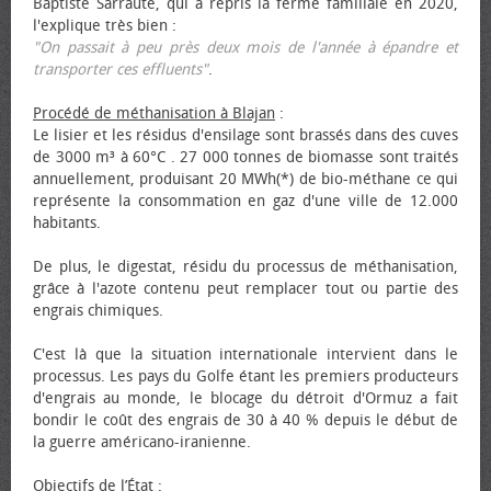
Baptiste Sarraute, qui a repris la ferme familiale en 2020,
l'explique très bien :
"On passait à peu près deux mois de l'année à épandre et
transporter ces effluents"
.
Procédé de méthanisation à Blajan
:
Le lisier et les résidus d'ensilage sont brassés dans des cuves
de 3000 m³ à 60°C . 27 000 tonnes de biomasse sont traités
annuellement, produisant 20 MWh(*) de bio-méthane ce qui
représente la consommation en gaz d'une ville de 12.000
habitants.
De plus, le digestat, résidu du processus de méthanisation,
grâce à l'azote contenu peut remplacer tout ou partie des
engrais chimiques.
C'est là que la situation internationale intervient dans le
processus. Les pays du Golfe étant les premiers producteurs
d'engrais au monde, le blocage du détroit d'Ormuz a fait
bondir le coût des engrais de 30 à 40 % depuis le début de
la guerre américano-iranienne.
Objectifs de l’État
: