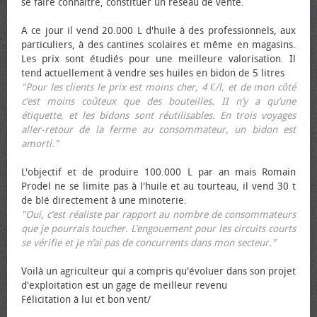
se faire connaître, constituer un réseau de vente.
A ce jour il vend 20.000 L d'huile à des professionnels, aux
particuliers, à des cantines scolaires et même en magasins.
Les prix sont étudiés pour une meilleure valorisation. Il
tend actuellement à vendre ses huiles en bidon de 5 litres
"Pour les clients le prix est moins cher, 4 €/l, et de mon côté
c’est moins coûteux que des bouteilles. II n’y a qu’une
étiquette, et les bidons sont réutilisables. En trois voyages
aller-retour de la ferme au consommateur, un bidon est
amorti."
L'objectif et de produire 100.000 L par an mais Romain
Prodel ne se limite pas à l'huile et au tourteau, il vend 30 t
de blé directement à une minoterie.
"Oui, c’est réaliste par rapport au nombre de consommateurs
que je pourrais toucher. L’engouement pour les circuits courts
se vérifie et je n’ai pas de concurrents dans mon secteur."
Voilà un agriculteur qui a compris qu'évoluer dans son projet
d'exploitation est un gage de meilleur revenu
Félicitation à lui et bon vent/