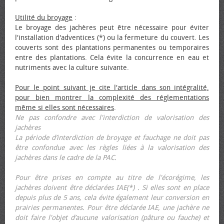
Utilité du broyage
:
Le broyage des jachères peut être nécessaire pour éviter
l'installation d'adventices (*) ou la fermeture du couvert. Les
couverts sont des plantations permanentes ou temporaires
entre des plantations. Cela évite la concurrence en eau et
nutriments avec la culture suivante.
Pour le point suivant je cite l'article dans son intégralité,
pour bien montrer la complexité des réglementations
même si elles sont nécessaires
.
Ne pas confondre avec l'interdiction de valorisation des
jachères
La période d’interdiction de broyage et fauchage ne doit pas
être confondue avec les règles liées à la valorisation des
jachères dans le cadre de la PAC.
Pour être prises en compte au titre de l'écorégime, les
jachères doivent être déclarées IAE(*) . Si elles sont en place
depuis plus de 5 ans, cela évite également leur conversion en
prairies permanentes. Pour être déclarée IAE, une jachère ne
doit faire l'objet d’aucune valorisation (pâture ou fauche) et