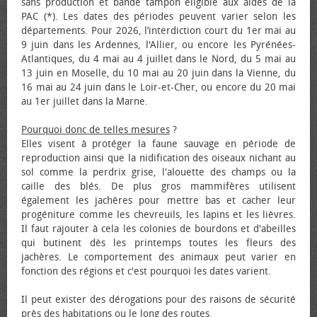
sans production et bande tampon éligible aux aides de la
PAC (*). Les dates des périodes peuvent varier selon les
départements. Pour 2026, l’interdiction court du 1er mai au
9 juin dans les Ardennes, l'Allier, ou encore les Pyrénées-
Atlantiques, du 4 mai au 4 juillet dans le Nord, du 5 mai au
13 juin en Moselle, du 10 mai au 20 juin dans la Vienne, du
16 mai au 24 juin dans le Loir-et-Cher, ou encore du 20 mai
au 1er juillet dans la Marne.
Pourquoi donc de telles mesures
?
Elles visent à protéger la faune sauvage en période de
reproduction ainsi que la nidification des oiseaux nichant au
sol comme la perdrix grise, l'alouette des champs ou la
caille des blés. De plus gros mammifères utilisent
également les jachères pour mettre bas et cacher leur
progéniture comme les chevreuils, les lapins et les lièvres.
Il faut rajouter à cela les colonies de bourdons et d'abeilles
qui butinent dès les printemps toutes les fleurs des
jachères. Le comportement des animaux peut varier en
fonction des régions et c'est pourquoi les dates varient.
Il peut exister des dérogations pour des raisons de sécurité
près des habitations ou le long des routes.