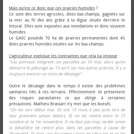
Mais qu'est ce donc que ces prairies humides
?
Ce sont des terres agricoles, dites bas-champs, gagnées sur
la mer au fil des ans grâce à la digue située derrière le
littoral. Elles sont exposées aux inondations et donc souvent
humides.
Le GAEC possède 70 ha de prairies permanentes dont 45
dites prairies humides situées sur les bas-champs.
L'agriculteur explique les contraintes que cela lui impose
:
"Les animaux intègrent ces parcelles au 10 mai, alors qu’on
démarre le pâturage au 15 avril sur nos autres prairies. Il y a
toujours environ un mois de décalage".
Outre le décalage dans le temps il existe des problèmes
sanitaires liés à ces terrains. Effectivement ils présentent
des risques parasitaires ce qui oblige à certaines
précautions. Mathieu Brassart n'y met que les bœufs.
"On les sort début mai. Ils ont 15 mois à peu près lors de
leur première saison dehors. Et on les rentre entre le 15
octobre et le 1er novembre. Il ne faut pas trop tarder sinon
la bétaillère ne rentre plus dans les parcelles à cause de
l’humidité. Ils font une deuxième saison de pâturage et on les