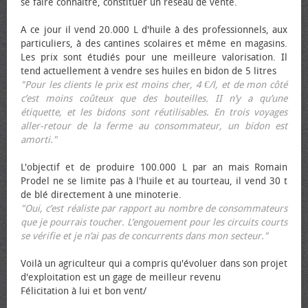
se faire connaître, constituer un réseau de vente.
A ce jour il vend 20.000 L d'huile à des professionnels, aux
particuliers, à des cantines scolaires et même en magasins.
Les prix sont étudiés pour une meilleure valorisation. Il
tend actuellement à vendre ses huiles en bidon de 5 litres
"Pour les clients le prix est moins cher, 4 €/l, et de mon côté
c’est moins coûteux que des bouteilles. II n’y a qu’une
étiquette, et les bidons sont réutilisables. En trois voyages
aller-retour de la ferme au consommateur, un bidon est
amorti."
L'objectif et de produire 100.000 L par an mais Romain
Prodel ne se limite pas à l'huile et au tourteau, il vend 30 t
de blé directement à une minoterie.
"Oui, c’est réaliste par rapport au nombre de consommateurs
que je pourrais toucher. L’engouement pour les circuits courts
se vérifie et je n’ai pas de concurrents dans mon secteur."
Voilà un agriculteur qui a compris qu'évoluer dans son projet
d'exploitation est un gage de meilleur revenu
Félicitation à lui et bon vent/