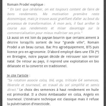
Romain Prodel explique :
" En tant que céréalier, on est toujours content de faire de
bons rendements. Ma motivation première reste
économique, mais je trouve aussi gratifiant d’aller au bout du
processus de transformation. À mon avis, il faut arrêter la
course aux rendements et miser davantage sur la
commercialisation pour mieux maîtriser ses prix."
Là aussi on est loin du paysan bourrin que certains aiment à
décrire lorsqu'ils sortent de leur "grande ville", Romain
Prodel a un beau cursus. Bac Pro agroéquipement, BTS puis
licence pro en agronomie. D'abord employé dans une ETA (*)
en Bretagne, notre paysan décide de retrouver son terroir
natal. De retour au pays, il reprend une exploitation en bio
délaissée et la convertit en traditionnel.
Je cite l'article
:
"Sa rotation associe colza, blé, orge, triticale G4 semences,
féverole et tournesol, en travail du sol simplifié et semis
direct."
Le choix des semences à haut rendement en huile
est primordial. Il a choisi Ambassador en colza, Angelo en
tournesol. L'itinéraire technique est classique mais il refuse
la pulvérisation d'insecticide.