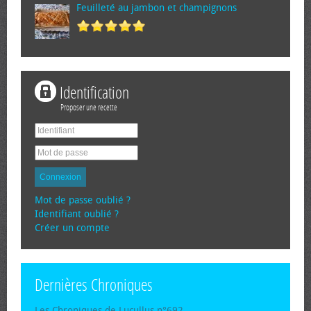
Feuilleté au jambon et champignons
Identification
Proposer une recette
Connexion
Mot de passe oublié ?
Identifiant oublié ?
Créer un compte
Dernières Chroniques
Les Chroniques de Lucullus n°692