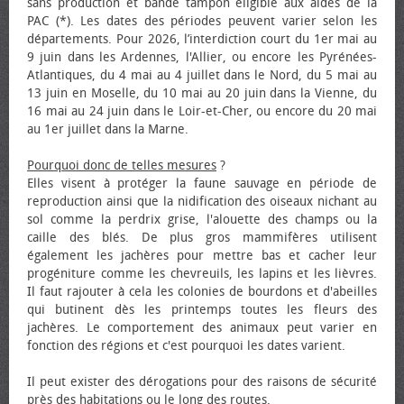
sans production et bande tampon éligible aux aides de la
PAC (*). Les dates des périodes peuvent varier selon les
départements. Pour 2026, l’interdiction court du 1er mai au
9 juin dans les Ardennes, l'Allier, ou encore les Pyrénées-
Atlantiques, du 4 mai au 4 juillet dans le Nord, du 5 mai au
13 juin en Moselle, du 10 mai au 20 juin dans la Vienne, du
16 mai au 24 juin dans le Loir-et-Cher, ou encore du 20 mai
au 1er juillet dans la Marne.
Pourquoi donc de telles mesures
?
Elles visent à protéger la faune sauvage en période de
reproduction ainsi que la nidification des oiseaux nichant au
sol comme la perdrix grise, l'alouette des champs ou la
caille des blés. De plus gros mammifères utilisent
également les jachères pour mettre bas et cacher leur
progéniture comme les chevreuils, les lapins et les lièvres.
Il faut rajouter à cela les colonies de bourdons et d'abeilles
qui butinent dès les printemps toutes les fleurs des
jachères. Le comportement des animaux peut varier en
fonction des régions et c'est pourquoi les dates varient.
Il peut exister des dérogations pour des raisons de sécurité
près des habitations ou le long des routes.