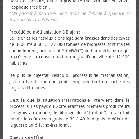
Baptiste Sarraute, qui a repris la ferme familiale en 2020,
l'explique très bien :
"On passait à peu près deux mois de l'année à épandre et
transporter ces effluents"
.
Procédé de méthanisation à Blajan
:
Le lisier et les résidus d'ensilage sont brassés dans des cuves
de 3000 m³ à 60°C . 27 000 tonnes de biomasse sont traités
annuellement, produisant 20 MWh(*) de bio-méthane ce qui
représente la consommation en gaz d'une ville de 12.000
habitants.
De plus, le digestat, résidu du processus de méthanisation,
grâce à l'azote contenu peut remplacer tout ou partie des
engrais chimiques.
C'est là que la situation internationale intervient dans le
processus. Les pays du Golfe étant les premiers producteurs
d'engrais au monde, le blocage du détroit d'Ormuz a fait
bondir le coût des engrais de 30 à 40 % depuis le début de
la guerre américano-iranienne.
Objectifs de l’État
: