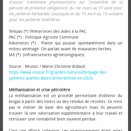
d'aucun traitement phytosanitaire sur l'ensemble de la
période de présence obligatoire, du 1er mars au 31 août pour
les jachères herbacées classiques et du 15 avril au 15 octobre
pour les jachères mellifères.
Telepac (*) Téléservices des aides à la PAC
PAC (*) : Politique Agricole Commune
Adventices (*) : Plante qui pousse spontanément dans un
milieu aménagé. On parlait avant de mauvaises herbes.
IAE (*) :(infrastructures agroécologiques)
Source : Réussir / Marie-Christine Bidault
https://www.reussir.fr/grandes-cultures/broyage-des-
jacheres-quelles-dates-dinterdiction-en-2026
Méthanisation et crise pétrolière
La méthanisation est un procédé permettant d'obtenir du
biogaz à partir des lisiers ou des résidus de récoltes. Ce n'est
pas le métier de base des agriculteurs mais ils peuvent
trouver là une valorisation supplémentaire à leur travail et
retrouver une rentabilité bien souvent perdue.
C'est une affaire collective. Les investissements étant assez