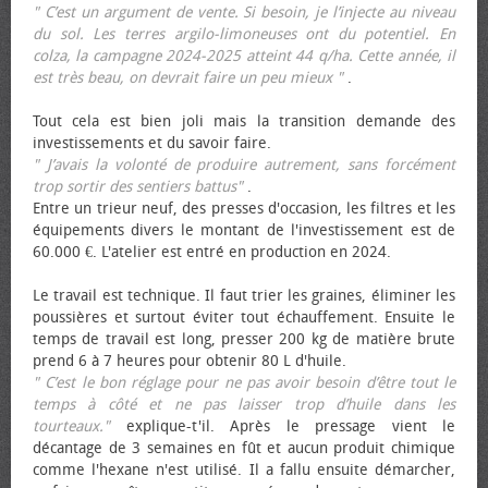
" C’est un argument de vente. Si besoin, je l’injecte au niveau
du sol. Les terres argilo-limoneuses ont du potentiel. En
colza, la campagne 2024-2025 atteint 44 q/ha. Cette année, il
est très beau, on devrait faire un peu mieux "
.
Tout cela est bien joli mais la transition demande des
investissements et du savoir faire.
" J’avais la volonté de produire autrement, sans forcément
trop sortir des sentiers battus"
.
Entre un trieur neuf, des presses d'occasion, les filtres et les
équipements divers le montant de l'investissement est de
60.000 €. L'atelier est entré en production en 2024.
Le travail est technique. Il faut trier les graines, éliminer les
poussières et surtout éviter tout échauffement. Ensuite le
temps de travail est long, presser 200 kg de matière brute
prend 6 à 7 heures pour obtenir 80 L d'huile.
" C’est le bon réglage pour ne pas avoir besoin d’être tout le
temps à côté et ne pas laisser trop d’huile dans les
tourteaux."
explique-t'il. Après le pressage vient le
décantage de 3 semaines en fût et aucun produit chimique
comme l'hexane n'est utilisé. Il a fallu ensuite démarcher,