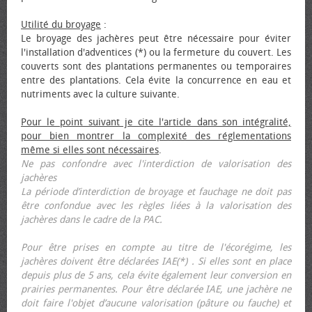
Utilité du broyage
:
Le broyage des jachères peut être nécessaire pour éviter
l'installation d'adventices (*) ou la fermeture du couvert. Les
couverts sont des plantations permanentes ou temporaires
entre des plantations. Cela évite la concurrence en eau et
nutriments avec la culture suivante.
Pour le point suivant je cite l'article dans son intégralité,
pour bien montrer la complexité des réglementations
même si elles sont nécessaires
.
Ne pas confondre avec l'interdiction de valorisation des
jachères
La période d’interdiction de broyage et fauchage ne doit pas
être confondue avec les règles liées à la valorisation des
jachères dans le cadre de la PAC.
Pour être prises en compte au titre de l'écorégime, les
jachères doivent être déclarées IAE(*) . Si elles sont en place
depuis plus de 5 ans, cela évite également leur conversion en
prairies permanentes. Pour être déclarée IAE, une jachère ne
doit faire l'objet d’aucune valorisation (pâture ou fauche) et