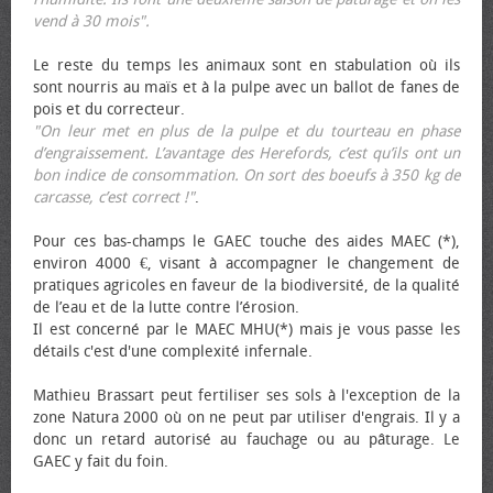
vend à 30 mois".
Le reste du temps les animaux sont en stabulation où ils
sont nourris au maïs et à la pulpe avec un ballot de fanes de
pois et du correcteur.
"On leur met en plus de la pulpe et du tourteau en phase
d’engraissement. L’avantage des Herefords, c’est qu’ils ont un
bon indice de consommation. On sort des bœufs à 350 kg de
carcasse, c’est correct !"
.
Pour ces bas-champs le GAEC touche des aides MAEC (*),
environ 4000 €, visant à accompagner le changement de
pratiques agricoles en faveur de la biodiversité, de la qualité
de l’eau et de la lutte contre l’érosion.
Il est concerné par le MAEC MHU(*) mais je vous passe les
détails c'est d'une complexité infernale.
Mathieu Brassart peut fertiliser ses sols à l'exception de la
zone Natura 2000 où on ne peut par utiliser d'engrais. Il y a
donc un retard autorisé au fauchage ou au pâturage. Le
GAEC y fait du foin.