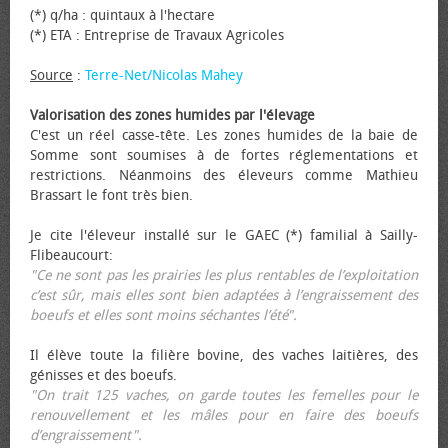
(*) q/ha : quintaux à l'hectare
(*) ETA : Entreprise de Travaux Agricoles
Source
:
Terre-Net/Nicolas Mahey
Valorisation des zones humides par l'élevage
C'est un réel casse-tête. Les zones humides de la baie de
Somme sont soumises à de fortes réglementations et
restrictions. Néanmoins des éleveurs comme Mathieu
Brassart le font très bien.
Je cite l'éleveur installé sur le GAEC (*) familial à Sailly-
Flibeaucourt:
"Ce ne sont pas les prairies les plus rentables de l’exploitation
c’est sûr, mais elles sont bien adaptées à l’engraissement des
bœufs et elles sont moins séchantes l’été".
Il élève toute la filière bovine, des vaches laitières, des
génisses et des bœufs.
"On trait 125 vaches, on garde toutes les femelles pour le
renouvellement et les mâles pour en faire des bœufs
d’engraissement".