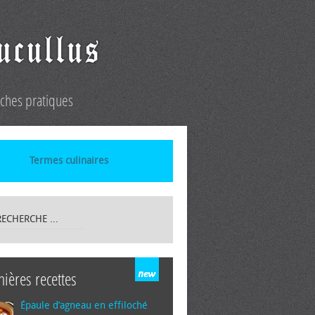
iches pratiques
Termes culinaires
nières recettes
Épaule d’agneau en effiloché