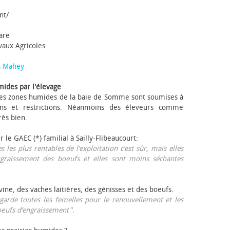
nt/
tare
avaux Agricoles
s Mahey
mides par l'élevage
 Les zones humides de la baie de Somme sont soumises à
ons et restrictions. Néanmoins des éleveurs comme
rès bien.
ur le GAEC (*) familial à Sailly-Flibeaucourt:
s les plus rentables de l’exploitation c’est sûr, mais elles
ngraissement des bœufs et elles sont moins séchantes
ovine, des vaches laitières, des génisses et des bœufs.
garde toutes les femelles pour le renouvellement et les
œufs d’engraissement".