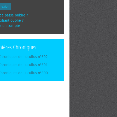
nexion
de passe oublié ?
ifiant oublié ?
r un compte
nières Chroniques
Chroniques de Lucullus n°692
Chroniques de Lucullus n°691
Chroniques de Lucullus n°690