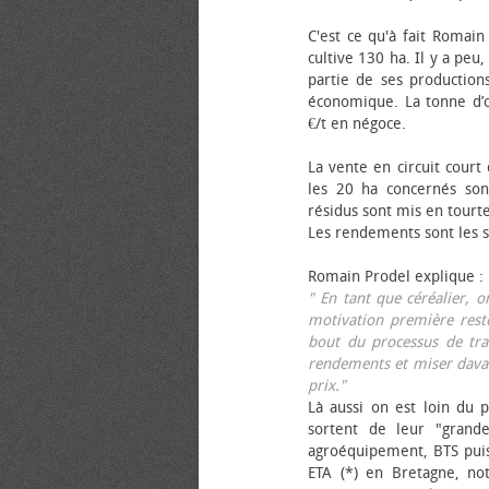
C'est ce qu'à fait Romain
cultive 130 ha. Il y a peu
partie de ses productions
économique. La tonne d’ol
€/t en négoce.
La vente en circuit court
les 20 ha concernés sont
résidus sont mis en tourt
Les rendements sont les su
Romain Prodel explique :
" En tant que céréalier, 
motivation première reste
bout du processus de tra
rendements et miser davan
prix."
Là aussi on est loin du p
sortent de leur "grand
agroéquipement, BTS pui
ETA (*) en Bretagne, no