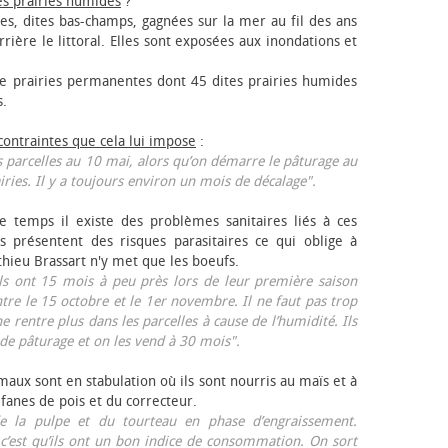
es prairies humides
?
les, dites bas-champs, gagnées sur la mer au fil des ans
rrière le littoral. Elles sont exposées aux inondations et
 prairies permanentes dont 45 dites prairies humides
s.
 contraintes que cela lui impose
:
 parcelles au 10 mai, alors qu’on démarre le pâturage au
iries. Il y a toujours environ un mois de décalage".
e temps il existe des problèmes sanitaires liés à ces
ls présentent des risques parasitaires ce qui oblige à
thieu Brassart n'y met que les bœufs.
ls ont 15 mois à peu près lors de leur première saison
ntre le 15 octobre et le 1er novembre. Il ne faut pas trop
ne rentre plus dans les parcelles à cause de l’humidité. Ils
de pâturage et on les vend à 30 mois".
aux sont en stabulation où ils sont nourris au maïs et à
 fanes de pois et du correcteur.
 la pulpe et du tourteau en phase d’engraissement.
 c’est qu’ils ont un bon indice de consommation. On sort