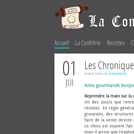
Accueil
La Confrérie
Recettes
C
01
Les Chronique
PUBLIÉ DANS
LES CHRONIQUES
.
JUI
Amis gourmands bonjo
Reprendre la main sur la 
Un des soucis que renco
récoltes. En règle généra
grossistes, des structure
faire de la vente directe
Le choix est souvent fait 
mais il arrive que l'explo