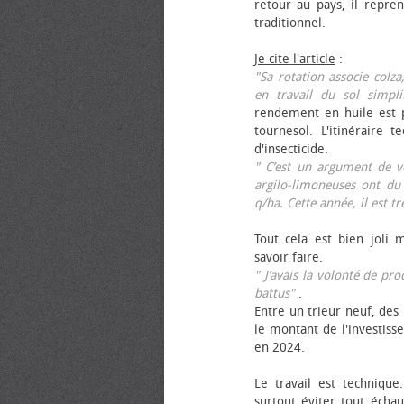
retour au pays, il repren
traditionnel.
Je cite l'article
:
"Sa rotation associe colza
en travail du sol simpli
rendement en huile est p
tournesol. L'itinéraire t
d'insecticide.
" C’est un argument de ven
argilo-limoneuses ont du
q/ha. Cette année, il est t
Tout cela est bien joli 
savoir faire.
" J’avais la volonté de pr
battus"
.
Entre un trieur neuf, des 
le montant de l'investiss
en 2024.
Le travail est technique.
surtout éviter tout échau