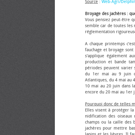
Source
:
Web-Agri/Delphi
Broyage des jachères : que
Vous pensiez peut-être qu
semble car de toutes les m
réglementation rigoureus
A chaque printemps c'est
fauchage et broyage sont i
s'applique également au
production et bande tam
périodes peuvent varier s
du 1er mai au 9 juin da
Atlantiques, du 4 mai au 4
10 mai au 20 juin dans la
encore du 20 mai au 1er j
Pourquoi donc de telles 
Elles visent à protéger l
nidification des oiseaux
champs ou la caille des 
jachères pour mettre bas
lapins et les lièvres. Il 