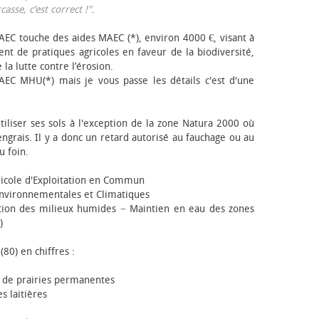
sse, c’est correct !"
.
EC touche des aides MAEC (*), environ 4000 €, visant à
t de pratiques agricoles en faveur de la biodiversité,
 la lutte contre l’érosion.
AEC MHU(*) mais je vous passe les détails c'est d'une
tiliser ses sols à l'exception de la zone Natura 2000 où
engrais. Il y a donc un retard autorisé au fauchage ou au
u foin.
icole d'Exploitation en Commun
nvironnementales et Climatiques
ion des milieux humides − Maintien en eau des zones
)
(80) en chiffres :
 de prairies permanentes
s laitières