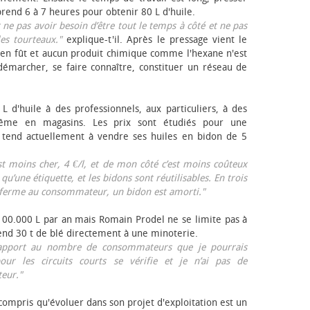
rend 6 à 7 heures pour obtenir 80 L d'huile.
r ne pas avoir besoin d’être tout le temps à côté et ne pas
les tourteaux."
explique-t'il. Après le pressage vient le
en fût et aucun produit chimique comme l'hexane n'est
e démarcher, se faire connaître, constituer un réseau de
L d'huile à des professionnels, aux particuliers, à des
même en magasins. Les prix sont étudiés pour une
Il tend actuellement à vendre ses huiles en bidon de 5
est moins cher, 4 €/l, et de mon côté c’est moins coûteux
 qu’une étiquette, et les bidons sont réutilisables. En trois
a ferme au consommateur, un bidon est amorti."
 100.000 L par an mais Romain Prodel ne se limite pas à
 vend 30 t de blé directement à une minoterie.
r rapport au nombre de consommateurs que je pourrais
our les circuits courts se vérifie et je n’ai pas de
eur."
 compris qu'évoluer dans son projet d'exploitation est un