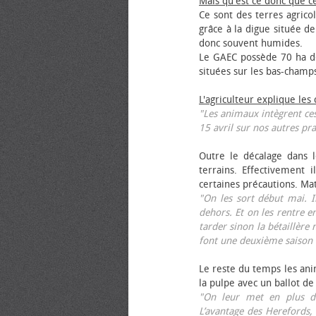
Mais qu'est ce donc que c
Ce sont des terres agrico
grâce à la digue située de
donc souvent humides.
Le GAEC possède 70 ha de
situées sur les bas-champ
L'agriculteur explique les
"Les animaux intègrent ces
15 avril sur nos autres pra
Outre le décalage dans l
terrains. Effectivement i
certaines précautions. Ma
"On les sort début mai. I
dehors. Et on les rentre e
tarder sinon la bétaillère 
font une deuxième saison 
Le reste du temps les anim
la pulpe avec un ballot de
"On leur met en plus de
L’avantage des Herefords,