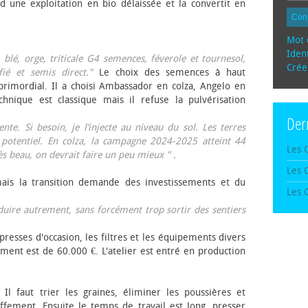
d une exploitation en bio délaissée et la convertit en
Con
Mot 
Ident
, blé, orge, triticale G4 semences, féverole et tournesol,
Crée
fié et semis direct."
Le choix des semences à haut
rimordial. Il a choisi Ambassador en colza, Angelo en
echnique est classique mais il refuse la pulvérisation
Der
te. Si besoin, je l’injecte au niveau du sol. Les terres
 potentiel. En colza, la campagne 2024-2025 atteint 44
Les 
rès beau, on devrait faire un peu mieux "
.
Les 
mais la transition demande des investissements et du
Les 
oduire autrement, sans forcément trop sortir des sentiers
presses d'occasion, les filtres et les équipements divers
ement est de 60.000 €. L'atelier est entré en production
 Il faut trier les graines, éliminer les poussières et
ffement. Ensuite le temps de travail est long, presser