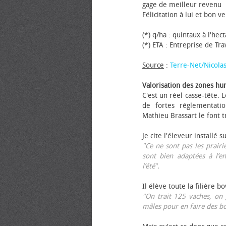
gage de meilleur revenu
Félicitation à lui et bon ve
(*) q/ha : quintaux à l'hec
(*) ETA : Entreprise de Tr
Source
:
Terre-Net/Nicola
Valorisation des zones hu
C'est un réel casse-tête.
de fortes réglementati
Mathieu Brassart le font t
Je cite l'éleveur installé s
"Ce ne sont pas les prairie
sont bien adaptées à l’e
l’été".
Il élève toute la filière b
"On trait 125 vaches, on 
mâles pour en faire des b