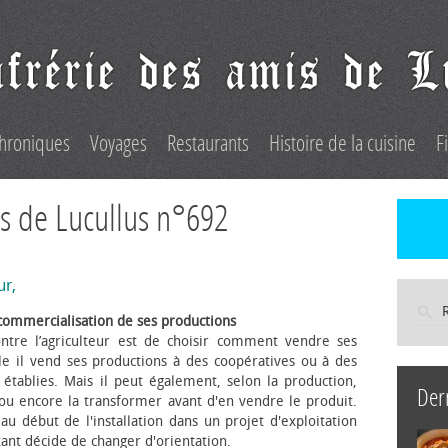
hroniques
Voyages
Restaurants
Histoire de la cuisine
F
s de Lucullus n°692
ur,
commercialisation de ses productions
ntre l’agriculteur est de choisir comment vendre ses
le il vend ses productions à des coopératives ou à des
s établies. Mais il peut également, selon la production,
Der
 ou encore la transformer avant d'en vendre le produit.
au début de l'installation dans un projet d'exploitation
itant décide de changer d'orientation.