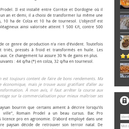
 Prodel. Il est installé entre Corrèze et Dordogne où il
, un an et demi, il a choisi de transformer lui même une
, 10 ha de Colza et 10 ha de tournesol. L'objectif est
éagineux ainsi valorisée atteint 1 500 €/t, contre 500
 de ce genre de production n'a rien d'évident. Toutefois
 triés, pressés à froid et transformés en huile. Les
eaux. Ce changement lui assure 30 % de gains en plus.
ivants : 44 q/ha (*) en colza, 32 q/ha en tournesol.
on est toujours content de faire de bons rendements. Ma
 économique, mais je trouve aussi gratifiant d’aller au
nsformation. À mon avis, il faut arrêter la course aux
tage sur la commercialisation pour mieux maîtriser ses
aysan bourrin que certains aiment à décrire lorsqu'ils
e ville", Romain Prodel a un beau cursus. Bac Pro
s licence pro en agronomie. D'abord employé dans une
tre paysan décide de retrouver son terroir natal. De