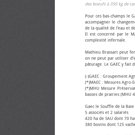
des bœufs à 350 kg de carca
Pour ces bas-champs le GA
accompagner le changemen
de la qualité de l’eau et de
Il est concerné par le M
complexité infernale.
Mathieu Brassart peut fer
on ne peut par utiliser d'
pâturage. Le GAEC y fait d
(-)GAEC : Groupement Agr
(*)MAEC : Mesures Agro-E
(*)MHU Mesure Préservat
basses de prairies (MHU 4
Gaec le Souffle de la Baie 
5 associés et 2 salariés
420 ha de SAU dont 70 ha
380 bovins dont 125 vache