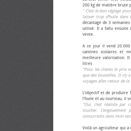
200 kg de matière brute p
" C’est le bon réglage pou
laisser trop d’huile dans 
décantage de 3 semaines 
utilisé. Il a fallu ensuit
vente.
A ce jour il vend 20.000 
cantines scolaires et 
meilleure valorisation. 
litres
"Pour les clients le prix 
que des bouteilles. II n’y a
voyages aller-retour de l
L'objectif et de produire
l'huile et au tourteau, il
"Oui, c’est réaliste pa
toucher. L’engouement p
concurrents dans mon sect
Voilà un agriculteur qui a