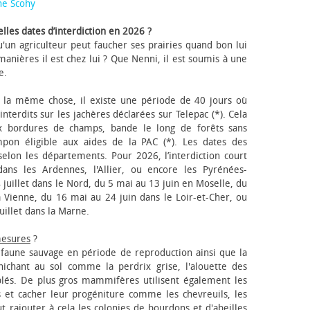
ne Scohy
lles dates d’interdiction en 2026 ?
'un agriculteur peut faucher ses prairies quand bon lui
anières il est chez lui ? Que Nenni, il est soumis à une
e.
 la même chose, il existe une période de 40 jours où
nterdits sur les jachères déclarées sur Telepac (*). Cela
x bordures de champs, bande le long de forêts sans
pon éligible aux aides de la PAC (*). Les dates des
elon les départements. Pour 2026, l’interdiction court
ns les Ardennes, l'Allier, ou encore les Pyrénées-
 juillet dans le Nord, du 5 mai au 13 juin en Moselle, du
 Vienne, du 16 mai au 24 juin dans le Loir-et-Cher, ou
uillet dans la Marne.
mesures
?
a faune sauvage en période de reproduction ainsi que la
 nichant au sol comme la perdrix grise, l'alouette des
blés. De plus gros mammifères utilisent également les
 et cacher leur progéniture comme les chevreuils, les
faut rajouter à cela les colonies de bourdons et d'abeilles