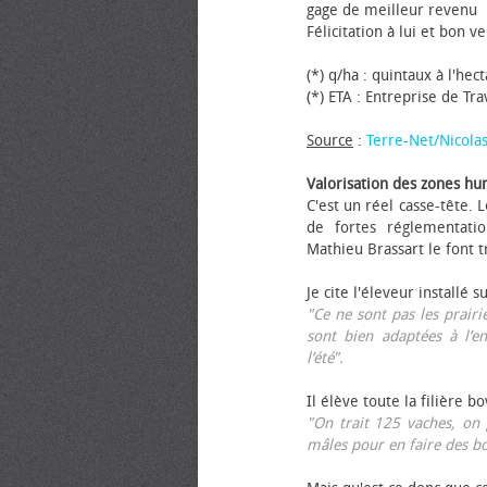
gage de meilleur revenu
Félicitation à lui et bon ve
(*) q/ha : quintaux à l'hec
(*) ETA : Entreprise de Tr
Source
:
Terre-Net/Nicola
Valorisation des zones hu
C'est un réel casse-tête.
de fortes réglementati
Mathieu Brassart le font t
Je cite l'éleveur installé s
"Ce ne sont pas les prairie
sont bien adaptées à l’e
l’été".
Il élève toute la filière b
"On trait 125 vaches, on 
mâles pour en faire des b