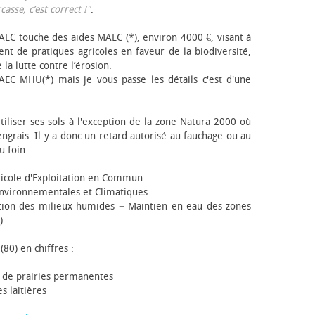
sse, c’est correct !"
.
EC touche des aides MAEC (*), environ 4000 €, visant à
t de pratiques agricoles en faveur de la biodiversité,
 la lutte contre l’érosion.
AEC MHU(*) mais je vous passe les détails c'est d'une
tiliser ses sols à l'exception de la zone Natura 2000 où
engrais. Il y a donc un retard autorisé au fauchage ou au
u foin.
icole d'Exploitation en Commun
nvironnementales et Climatiques
ion des milieux humides − Maintien en eau des zones
)
(80) en chiffres :
 de prairies permanentes
s laitières