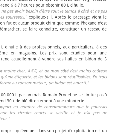
rend 6 à 7 heures pour obtenir 80 L d'huile.
r ne pas avoir besoin d’être tout le temps à côté et ne pas
les tourteaux."
explique-t'il. Après le pressage vient le
en fût et aucun produit chimique comme l'hexane n'est
e démarcher, se faire connaître, constituer un réseau de
L d'huile à des professionnels, aux particuliers, à des
même en magasins. Les prix sont étudiés pour une
Il tend actuellement à vendre ses huiles en bidon de 5
est moins cher, 4 €/l, et de mon côté c’est moins coûteux
 qu’une étiquette, et les bidons sont réutilisables. En trois
a ferme au consommateur, un bidon est amorti."
 100.000 L par an mais Romain Prodel ne se limite pas à
 vend 30 t de blé directement à une minoterie.
r rapport au nombre de consommateurs que je pourrais
our les circuits courts se vérifie et je n’ai pas de
eur."
 compris qu'évoluer dans son projet d'exploitation est un