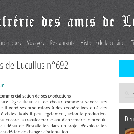
hroniques
Voyages
Restaurants
Histoire de la cuisine
F
s de Lucullus n°692
ur,
commercialisation de ses productions
ntre l’agriculteur est de choisir comment vendre ses
le il vend ses productions à des coopératives ou à des
s établies. Mais il peut également, selon la production,
Der
 ou encore la transformer avant d'en vendre le produit.
au début de l'installation dans un projet d'exploitation
itant décide de changer d'orientation.