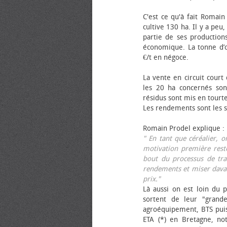
C'est ce qu'à fait Romain
cultive 130 ha. Il y a peu
partie de ses productions
économique. La tonne d’ol
€/t en négoce.
La vente en circuit court
les 20 ha concernés sont
résidus sont mis en tourt
Les rendements sont les su
Romain Prodel explique :
" En tant que céréalier, 
motivation première reste
bout du processus de tra
rendements et miser davan
prix."
Là aussi on est loin du p
sortent de leur "grand
agroéquipement, BTS pui
ETA (*) en Bretagne, no