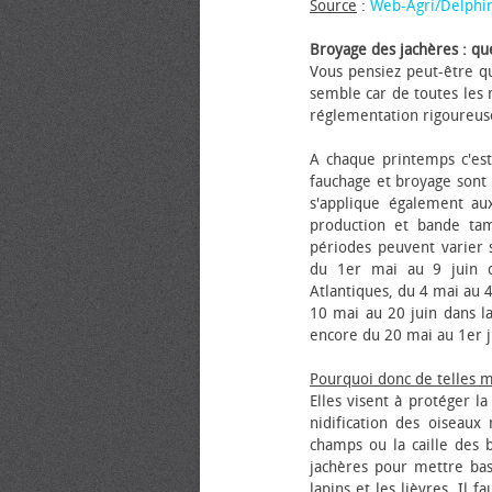
Source
:
Web-Agri/Delphi
Broyage des jachères : que
Vous pensiez peut-être qu
semble car de toutes les m
réglementation rigoureus
A chaque printemps c'est
fauchage et broyage sont i
s'applique également au
production et bande tam
périodes peuvent varier s
du 1er mai au 9 juin da
Atlantiques, du 4 mai au 4
10 mai au 20 juin dans la
encore du 20 mai au 1er j
Pourquoi donc de telles 
Elles visent à protéger l
nidification des oiseaux
champs ou la caille des 
jachères pour mettre bas
lapins et les lièvres. Il 