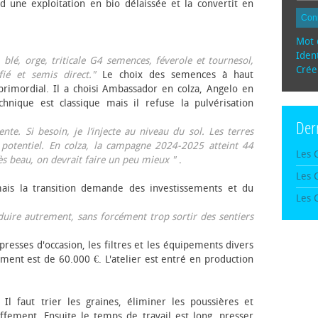
d une exploitation en bio délaissée et la convertit en
Con
Mot 
Ident
, blé, orge, triticale G4 semences, féverole et tournesol,
Crée
fié et semis direct."
Le choix des semences à haut
rimordial. Il a choisi Ambassador en colza, Angelo en
echnique est classique mais il refuse la pulvérisation
Der
te. Si besoin, je l’injecte au niveau du sol. Les terres
 potentiel. En colza, la campagne 2024-2025 atteint 44
Les 
rès beau, on devrait faire un peu mieux "
.
Les 
mais la transition demande des investissements et du
Les 
oduire autrement, sans forcément trop sortir des sentiers
presses d'occasion, les filtres et les équipements divers
ement est de 60.000 €. L'atelier est entré en production
 Il faut trier les graines, éliminer les poussières et
ffement. Ensuite le temps de travail est long, presser