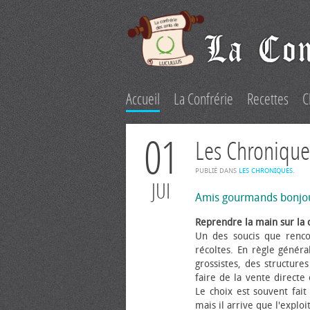
Accueil
La Confrérie
Recettes
C
01
Les Chronique
PUBLIÉ DANS
LES CHRONIQUES
.
JUI
Amis gourmands bonjo
Reprendre la main sur la 
Un des soucis que renco
récoltes. En règle généra
grossistes, des structure
faire de la vente directe
Le choix est souvent fait 
mais il arrive que l'explo