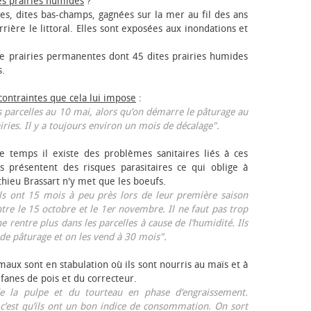
es prairies humides
?
les, dites bas-champs, gagnées sur la mer au fil des ans
rrière le littoral. Elles sont exposées aux inondations et
 prairies permanentes dont 45 dites prairies humides
s.
 contraintes que cela lui impose
:
 parcelles au 10 mai, alors qu’on démarre le pâturage au
iries. Il y a toujours environ un mois de décalage".
e temps il existe des problèmes sanitaires liés à ces
ls présentent des risques parasitaires ce qui oblige à
thieu Brassart n'y met que les bœufs.
ls ont 15 mois à peu près lors de leur première saison
ntre le 15 octobre et le 1er novembre. Il ne faut pas trop
ne rentre plus dans les parcelles à cause de l’humidité. Ils
de pâturage et on les vend à 30 mois".
aux sont en stabulation où ils sont nourris au maïs et à
 fanes de pois et du correcteur.
 la pulpe et du tourteau en phase d’engraissement.
 c’est qu’ils ont un bon indice de consommation. On sort