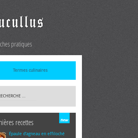
iches pratiques
Termes culinaires
nières recettes
Épaule d’agneau en effiloché