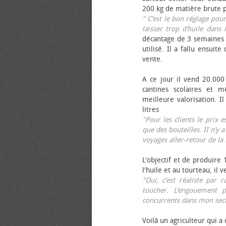
200 kg de matière brute p
" C’est le bon réglage pou
laisser trop d’huile dans 
décantage de 3 semaines 
utilisé. Il a fallu ensuit
vente.
A ce jour il vend 20.000 
cantines scolaires et 
meilleure valorisation. 
litres
"Pour les clients le prix 
que des bouteilles. II n’y a
voyages aller-retour de l
L'objectif et de produire
l'huile et au tourteau, il
"Oui, c’est réaliste pa
toucher. L’engouement p
concurrents dans mon sect
Voilà un agriculteur qui a