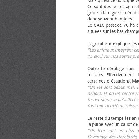
Mais qu'est ce donc que c
Ce sont des terres agrico
grâce à la digue située de
donc souvent humides.
Le GAEC possède 70 ha de
situées sur les bas-champ
L'agriculteur explique les
"Les animaux intègrent ces
15 avril sur nos autres pra
Outre le décalage dans l
terrains. Effectivement i
certaines précautions. Ma
"On les sort début mai. I
dehors. Et on les rentre e
tarder sinon la bétaillère 
font une deuxième saison 
Le reste du temps les anim
la pulpe avec un ballot de
"On leur met en plus de
L’avantage des Herefords,