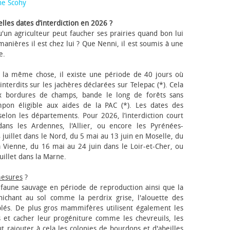
ne Scohy
lles dates d’interdiction en 2026 ?
'un agriculteur peut faucher ses prairies quand bon lui
anières il est chez lui ? Que Nenni, il est soumis à une
e.
 la même chose, il existe une période de 40 jours où
nterdits sur les jachères déclarées sur Telepac (*). Cela
x bordures de champs, bande le long de forêts sans
pon éligible aux aides de la PAC (*). Les dates des
elon les départements. Pour 2026, l’interdiction court
ns les Ardennes, l'Allier, ou encore les Pyrénées-
 juillet dans le Nord, du 5 mai au 13 juin en Moselle, du
 Vienne, du 16 mai au 24 juin dans le Loir-et-Cher, ou
uillet dans la Marne.
mesures
?
a faune sauvage en période de reproduction ainsi que la
 nichant au sol comme la perdrix grise, l'alouette des
blés. De plus gros mammifères utilisent également les
 et cacher leur progéniture comme les chevreuils, les
faut rajouter à cela les colonies de bourdons et d'abeilles