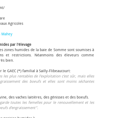
nt/
tare
avaux Agricoles
s Mahey
mides par l'élevage
 Les zones humides de la baie de Somme sont soumises à
ons et restrictions. Néanmoins des éleveurs comme
rès bien.
ur le GAEC (*) familial à Sailly-Flibeaucourt:
s les plus rentables de l’exploitation c’est sûr, mais elles
ngraissement des bœufs et elles sont moins séchantes
ovine, des vaches laitières, des génisses et des bœufs.
garde toutes les femelles pour le renouvellement et les
œufs d’engraissement".