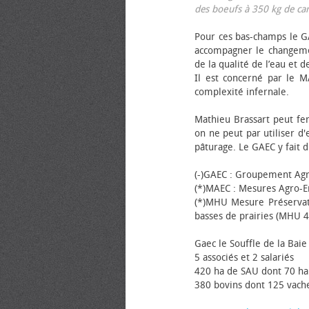
des bœufs à 350 kg de carca
Pour ces bas-champs le GA
accompagner le changemen
de la qualité de l’eau et de
Il est concerné par le M
complexité infernale.
Mathieu Brassart peut fer
on ne peut par utiliser d'
pâturage. Le GAEC y fait d
(-)GAEC : Groupement Agr
(*)MAEC : Mesures Agro-E
(*)MHU Mesure Préservat
basses de prairies (MHU 4
Gaec le Souffle de la Baie 
5 associés et 2 salariés
420 ha de SAU dont 70 ha
380 bovins dont 125 vache