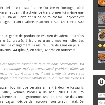
 Prodel. Il est installé entre Corrèze et Dordogne où il
, un an et demi, il a choisi de transformer lui même une
, 10 ha de Colza et 10 ha de tournesol. L'objectif est
éagineux ainsi valorisée atteint 1 500 €/t, contre 500
 de ce genre de production n'a rien d'évident. Toutefois
 triés, pressés à froid et transformés en huile. Les
eaux. Ce changement lui assure 30 % de gains en plus.
ivants : 44 q/ha (*) en colza, 32 q/ha en tournesol.
on est toujours content de faire de bons rendements. Ma
 économique, mais je trouve aussi gratifiant d’aller au
nsformation. À mon avis, il faut arrêter la course aux
tage sur la commercialisation pour mieux maîtriser ses
aysan bourrin que certains aiment à décrire lorsqu'ils
e ville", Romain Prodel a un beau cursus. Bac Pro
s licence pro en agronomie. D'abord employé dans une
tre paysan décide de retrouver son terroir natal. De