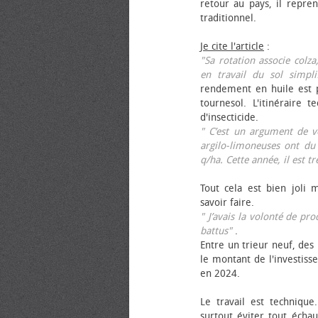
retour au pays, il repren
traditionnel.
Je cite l'article
:
"Sa rotation associe colza
en travail du sol simpli
rendement en huile est p
tournesol. L'itinéraire t
d'insecticide.
" C’est un argument de ven
argilo-limoneuses ont du
q/ha. Cette année, il est t
Tout cela est bien joli 
savoir faire.
" J’avais la volonté de pr
battus"
.
Entre un trieur neuf, des 
le montant de l'investiss
en 2024.
Le travail est technique.
surtout éviter tout échau