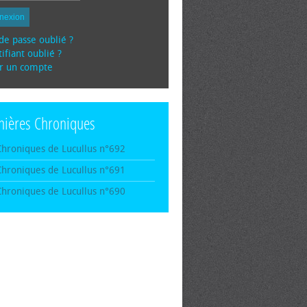
nexion
de passe oublié ?
ifiant oublié ?
r un compte
nières Chroniques
Chroniques de Lucullus n°692
Chroniques de Lucullus n°691
Chroniques de Lucullus n°690