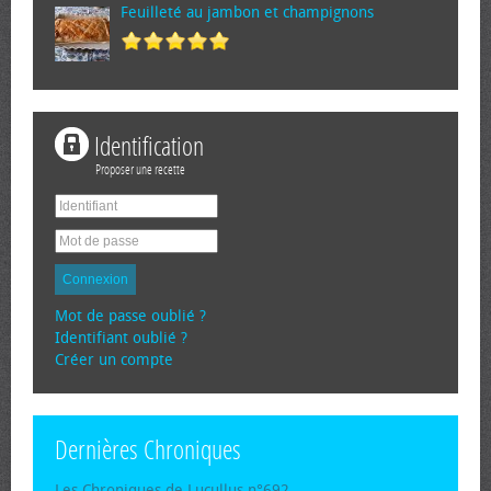
Feuilleté au jambon et champignons
Identification
Proposer une recette
Connexion
Mot de passe oublié ?
Identifiant oublié ?
Créer un compte
Dernières Chroniques
Les Chroniques de Lucullus n°692