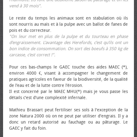
vend à 30 mois".
Le reste du temps les animaux sont en stabulation où ils
sont nourris au maïs et à la pulpe avec un ballot de fanes de
pois et du correcteur.
"On leur met en plus de la pulpe et du tourteau en phase
d’engraissement. L’avantage des Herefords, c’est qu’ils ont un
bon indice de consommation. On sort des bœufs à 350 kg de
carcasse, c’est correct !"
.
Pour ces bas-champs le GAEC touche des aides MAEC (*),
environ 4000 €, visant à accompagner le changement de
pratiques agricoles en faveur de la biodiversité, de la qualité
de l’eau et de la lutte contre l’érosion.
Il est concerné par le MAEC MHU(*) mais je vous passe les
détails c'est d'une complexité infernale.
Mathieu Brassart peut fertiliser ses sols à l'exception de la
zone Natura 2000 où on ne peut par utiliser d'engrais. Il y a
donc un retard autorisé au fauchage ou au pâturage. Le
GAEC y fait du foin.