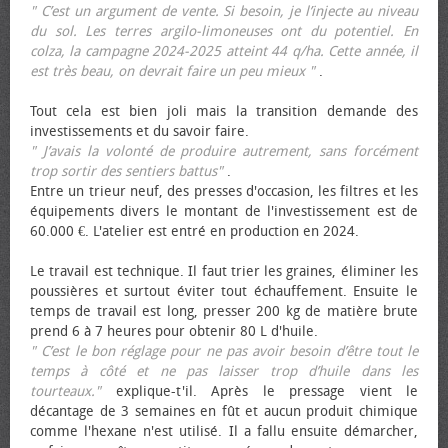
" C’est un argument de vente. Si besoin, je l’injecte au niveau
du sol. Les terres argilo-limoneuses ont du potentiel. En
colza, la campagne 2024-2025 atteint 44 q/ha. Cette année, il
est très beau, on devrait faire un peu mieux "
.
Tout cela est bien joli mais la transition demande des
investissements et du savoir faire.
" J’avais la volonté de produire autrement, sans forcément
trop sortir des sentiers battus"
.
Entre un trieur neuf, des presses d'occasion, les filtres et les
équipements divers le montant de l'investissement est de
60.000 €. L'atelier est entré en production en 2024.
Le travail est technique. Il faut trier les graines, éliminer les
poussières et surtout éviter tout échauffement. Ensuite le
temps de travail est long, presser 200 kg de matière brute
prend 6 à 7 heures pour obtenir 80 L d'huile.
" C’est le bon réglage pour ne pas avoir besoin d’être tout le
temps à côté et ne pas laisser trop d’huile dans les
tourteaux."
explique-t'il. Après le pressage vient le
décantage de 3 semaines en fût et aucun produit chimique
comme l'hexane n'est utilisé. Il a fallu ensuite démarcher,