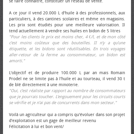
se faire connaître, constituer un réseau de vente.
A ce jour il vend 20.000 L d'huile à des professionnels, aux
particuliers, à des cantines scolaires et même en magasins.
Les prix sont étudiés pour une meilleure valorisation. Il
tend actuellement à vendre ses huiles en bidon de 5 litres
"Pour les clients le prix est moins cher, 4 €/l, et de mon côté
c’est moins coûteux que des bouteilles. II n’y a qu’une
étiquette, et les bidons sont réutilisables. En trois voyages
aller-retour de la ferme au consommateur, un bidon est
amorti."
L'objectif et de produire 100.000 L par an mais Romain
Prodel ne se limite pas à l'huile et au tourteau, il vend 30 t
de blé directement à une minoterie.
"Oui, c’est réaliste par rapport au nombre de consommateurs
que je pourrais toucher. L’engouement pour les circuits courts
se vérifie et je n’ai pas de concurrents dans mon secteur."
Voilà un agriculteur qui a compris qu'évoluer dans son projet
d'exploitation est un gage de meilleur revenu
Félicitation à lui et bon vent/