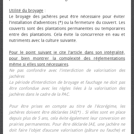
Utilité du broyage
:
Le broyage des jachères peut être nécessaire pour éviter
l'installation d'adventices (*) ou la fermeture du couvert. Les
couverts sont des plantations permanentes ou temporaires
entre des plantations. Cela évite la concurrence en eau et
nutriments avec la culture suivante.
Pour le point suivant je cite l'article dans son intégralité,
pour bien montrer la complexité des réglementations
même si elles sont nécessaires
.
Ne pas confondre avec l'interdiction de valorisation des
jachères
La période d’interdiction de broyage et fauchage ne doit pas
être confondue avec les règles liées à la valorisation des
jachères dans le cadre de la PAC.
Pour être prises en compte au titre de l'écorégime, les
jachères doivent être déclarées IAE(*) . Si elles sont en place
depuis plus de 5 ans, cela évite également leur conversion en
prairies permanentes. Pour être déclarée IAE, une jachère ne
doit faire l'objet d’aucune valorisation (pâture ou fauche) et