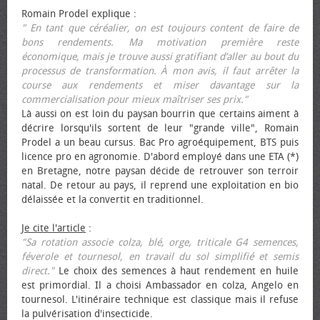
Romain Prodel explique :
" En tant que céréalier, on est toujours content de faire de
bons rendements. Ma motivation première reste
économique, mais je trouve aussi gratifiant d’aller au bout du
processus de transformation. À mon avis, il faut arrêter la
course aux rendements et miser davantage sur la
commercialisation pour mieux maîtriser ses prix."
Là aussi on est loin du paysan bourrin que certains aiment à
décrire lorsqu'ils sortent de leur "grande ville", Romain
Prodel a un beau cursus. Bac Pro agroéquipement, BTS puis
licence pro en agronomie. D'abord employé dans une ETA (*)
en Bretagne, notre paysan décide de retrouver son terroir
natal. De retour au pays, il reprend une exploitation en bio
délaissée et la convertit en traditionnel.
Je cite l'article
:
"Sa rotation associe colza, blé, orge, triticale G4 semences,
féverole et tournesol, en travail du sol simplifié et semis
direct."
Le choix des semences à haut rendement en huile
est primordial. Il a choisi Ambassador en colza, Angelo en
tournesol. L'itinéraire technique est classique mais il refuse
la pulvérisation d'insecticide.