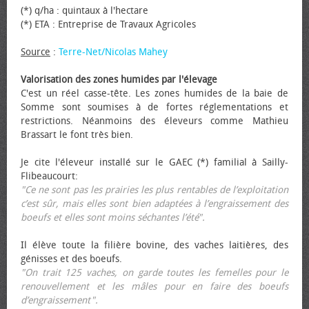
(*) q/ha : quintaux à l'hectare
(*) ETA : Entreprise de Travaux Agricoles
Source
:
Terre-Net/Nicolas Mahey
Valorisation des zones humides par l'élevage
C'est un réel casse-tête. Les zones humides de la baie de
Somme sont soumises à de fortes réglementations et
restrictions. Néanmoins des éleveurs comme Mathieu
Brassart le font très bien.
Je cite l'éleveur installé sur le GAEC (*) familial à Sailly-
Flibeaucourt:
"Ce ne sont pas les prairies les plus rentables de l’exploitation
c’est sûr, mais elles sont bien adaptées à l’engraissement des
bœufs et elles sont moins séchantes l’été".
Il élève toute la filière bovine, des vaches laitières, des
génisses et des bœufs.
"On trait 125 vaches, on garde toutes les femelles pour le
renouvellement et les mâles pour en faire des bœufs
d’engraissement".