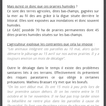
Mais qu'est ce donc que ces prairies humides
?
Ce sont des terres agricoles, dites bas-champs, gagnées sur
la mer au fil des ans grâce à la digue située derrière le
littoral. Elles sont exposées aux inondations et donc souvent
humides.
Le GAEC possède 70 ha de prairies permanentes dont 45
dites prairies humides situées sur les bas-champs.
L'agriculteur explique les contraintes que cela lui impose
:
"Les animaux intègrent ces parcelles au 10 mai, alors qu’on
démarre le pâturage au 15 avril sur nos autres prairies. Il y a
toujours environ un mois de décalage".
Outre le décalage dans le temps il existe des problèmes
sanitaires liés à ces terrains. Effectivement ils présentent
des risques parasitaires ce qui oblige à certaines
précautions. Mathieu Brassart n'y met que les bœufs.
"On les sort début mai. Ils ont 15 mois à peu près lors de
leur première saison dehors. Et on les rentre entre le 15
octobre et le 1er novembre. Il ne faut pas trop tarder sinon
la bétaillère ne rentre plus dans les parcelles à cause de
l’humidité. Ils font une deuxième saison de pâturage et on les