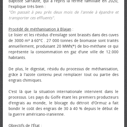
Baptiste Sarraute, qui a repris la ferme familiale en 2020,
l'explique très bien :
"On passait à peu près deux mois de l'année à épandre et
transporter ces effluents"
.
Procédé de méthanisation à Blajan
:
Le lisier et les résidus d'ensilage sont brassés dans des cuves
de 3000 m³ à 60°C . 27 000 tonnes de biomasse sont traités
annuellement, produisant 20 MWh(*) de bio-méthane ce qui
représente la consommation en gaz d'une ville de 12.000
habitants.
De plus, le digestat, résidu du processus de méthanisation,
grâce à l'azote contenu peut remplacer tout ou partie des
engrais chimiques.
C'est là que la situation internationale intervient dans le
processus. Les pays du Golfe étant les premiers producteurs
d'engrais au monde, le blocage du détroit d'Ormuz a fait
bondir le coût des engrais de 30 à 40 % depuis le début de
la guerre américano-iranienne.
Objectifs de l’État
: