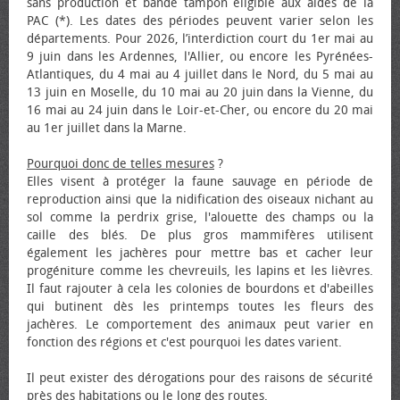
sans production et bande tampon éligible aux aides de la
PAC (*). Les dates des périodes peuvent varier selon les
départements. Pour 2026, l’interdiction court du 1er mai au
9 juin dans les Ardennes, l'Allier, ou encore les Pyrénées-
Atlantiques, du 4 mai au 4 juillet dans le Nord, du 5 mai au
13 juin en Moselle, du 10 mai au 20 juin dans la Vienne, du
16 mai au 24 juin dans le Loir-et-Cher, ou encore du 20 mai
au 1er juillet dans la Marne.
Pourquoi donc de telles mesures
?
Elles visent à protéger la faune sauvage en période de
reproduction ainsi que la nidification des oiseaux nichant au
sol comme la perdrix grise, l'alouette des champs ou la
caille des blés. De plus gros mammifères utilisent
également les jachères pour mettre bas et cacher leur
progéniture comme les chevreuils, les lapins et les lièvres.
Il faut rajouter à cela les colonies de bourdons et d'abeilles
qui butinent dès les printemps toutes les fleurs des
jachères. Le comportement des animaux peut varier en
fonction des régions et c'est pourquoi les dates varient.
Il peut exister des dérogations pour des raisons de sécurité
près des habitations ou le long des routes.