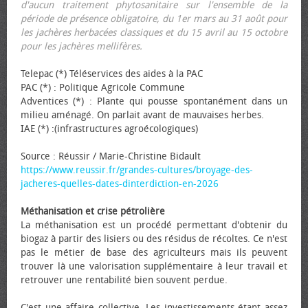
d'aucun traitement phytosanitaire sur l'ensemble de la
période de présence obligatoire, du 1er mars au 31 août pour
les jachères herbacées classiques et du 15 avril au 15 octobre
pour les jachères mellifères.
Telepac (*) Téléservices des aides à la PAC
PAC (*) : Politique Agricole Commune
Adventices (*) : Plante qui pousse spontanément dans un
milieu aménagé. On parlait avant de mauvaises herbes.
IAE (*) :(infrastructures agroécologiques)
Source : Réussir / Marie-Christine Bidault
https://www.reussir.fr/grandes-cultures/broyage-des-
jacheres-quelles-dates-dinterdiction-en-2026
Méthanisation et crise pétrolière
La méthanisation est un procédé permettant d'obtenir du
biogaz à partir des lisiers ou des résidus de récoltes. Ce n'est
pas le métier de base des agriculteurs mais ils peuvent
trouver là une valorisation supplémentaire à leur travail et
retrouver une rentabilité bien souvent perdue.
C'est une affaire collective. Les investissements étant assez