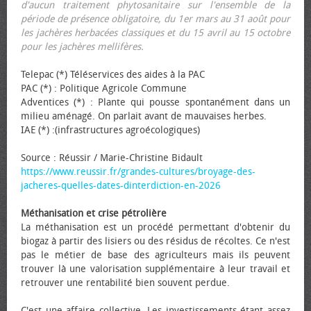
d'aucun traitement phytosanitaire sur l'ensemble de la
période de présence obligatoire, du 1er mars au 31 août pour
les jachères herbacées classiques et du 15 avril au 15 octobre
pour les jachères mellifères.
Telepac (*) Téléservices des aides à la PAC
PAC (*) : Politique Agricole Commune
Adventices (*) : Plante qui pousse spontanément dans un
milieu aménagé. On parlait avant de mauvaises herbes.
IAE (*) :(infrastructures agroécologiques)
Source : Réussir / Marie-Christine Bidault
https://www.reussir.fr/grandes-cultures/broyage-des-
jacheres-quelles-dates-dinterdiction-en-2026
Méthanisation et crise pétrolière
La méthanisation est un procédé permettant d'obtenir du
biogaz à partir des lisiers ou des résidus de récoltes. Ce n'est
pas le métier de base des agriculteurs mais ils peuvent
trouver là une valorisation supplémentaire à leur travail et
retrouver une rentabilité bien souvent perdue.
C'est une affaire collective. Les investissements étant assez