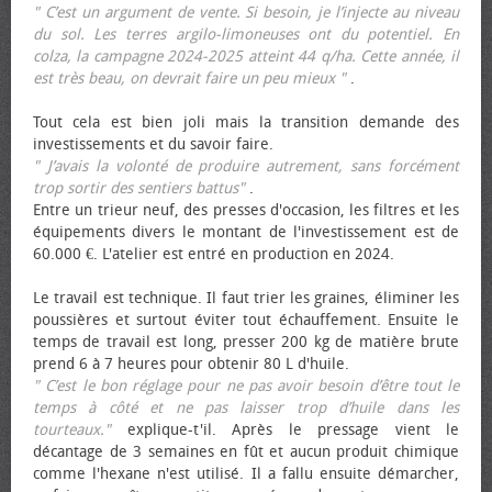
" C’est un argument de vente. Si besoin, je l’injecte au niveau
du sol. Les terres argilo-limoneuses ont du potentiel. En
colza, la campagne 2024-2025 atteint 44 q/ha. Cette année, il
est très beau, on devrait faire un peu mieux "
.
Tout cela est bien joli mais la transition demande des
investissements et du savoir faire.
" J’avais la volonté de produire autrement, sans forcément
trop sortir des sentiers battus"
.
Entre un trieur neuf, des presses d'occasion, les filtres et les
équipements divers le montant de l'investissement est de
60.000 €. L'atelier est entré en production en 2024.
Le travail est technique. Il faut trier les graines, éliminer les
poussières et surtout éviter tout échauffement. Ensuite le
temps de travail est long, presser 200 kg de matière brute
prend 6 à 7 heures pour obtenir 80 L d'huile.
" C’est le bon réglage pour ne pas avoir besoin d’être tout le
temps à côté et ne pas laisser trop d’huile dans les
tourteaux."
explique-t'il. Après le pressage vient le
décantage de 3 semaines en fût et aucun produit chimique
comme l'hexane n'est utilisé. Il a fallu ensuite démarcher,