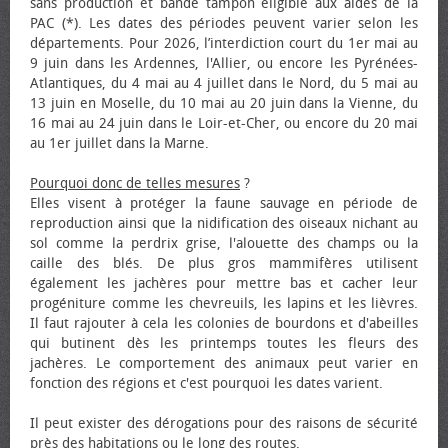
sans production et bande tampon éligible aux aides de la
PAC (*). Les dates des périodes peuvent varier selon les
départements. Pour 2026, l’interdiction court du 1er mai au
9 juin dans les Ardennes, l'Allier, ou encore les Pyrénées-
Atlantiques, du 4 mai au 4 juillet dans le Nord, du 5 mai au
13 juin en Moselle, du 10 mai au 20 juin dans la Vienne, du
16 mai au 24 juin dans le Loir-et-Cher, ou encore du 20 mai
au 1er juillet dans la Marne.
Pourquoi donc de telles mesures
?
Elles visent à protéger la faune sauvage en période de
reproduction ainsi que la nidification des oiseaux nichant au
sol comme la perdrix grise, l'alouette des champs ou la
caille des blés. De plus gros mammifères utilisent
également les jachères pour mettre bas et cacher leur
progéniture comme les chevreuils, les lapins et les lièvres.
Il faut rajouter à cela les colonies de bourdons et d'abeilles
qui butinent dès les printemps toutes les fleurs des
jachères. Le comportement des animaux peut varier en
fonction des régions et c'est pourquoi les dates varient.
Il peut exister des dérogations pour des raisons de sécurité
près des habitations ou le long des routes.