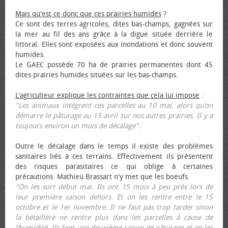
Mais qu'est ce donc que ces prairies humides
?
Ce sont des terres agricoles, dites bas-champs, gagnées sur
la mer au fil des ans grâce à la digue située derrière le
littoral. Elles sont exposées aux inondations et donc souvent
humides.
Le GAEC possède 70 ha de prairies permanentes dont 45
dites prairies humides situées sur les bas-champs.
L'agriculteur explique les contraintes que cela lui impose
:
"Les animaux intègrent ces parcelles au 10 mai, alors qu’on
démarre le pâturage au 15 avril sur nos autres prairies. Il y a
toujours environ un mois de décalage".
Outre le décalage dans le temps il existe des problèmes
sanitaires liés à ces terrains. Effectivement ils présentent
des risques parasitaires ce qui oblige à certaines
précautions. Mathieu Brassart n'y met que les bœufs.
"On les sort début mai. Ils ont 15 mois à peu près lors de
leur première saison dehors. Et on les rentre entre le 15
octobre et le 1er novembre. Il ne faut pas trop tarder sinon
la bétaillère ne rentre plus dans les parcelles à cause de
l’humidité. Ils font une deuxième saison de pâturage et on les