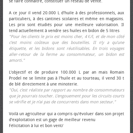
se faire connaître, constituer un réseau de vente.
A ce jour il vend 20.000 L d'huile à des professionnels, aux
particuliers, à des cantines scolaires et même en magasins.
Les prix sont étudiés pour une meilleure valorisation. Il
tend actuellement à vendre ses huiles en bidon de 5 litres
"Pour les clients le prix est moins cher, 4 €/l, et de mon côté
c’est moins coûteux que des bouteilles. II n’y a qu’une
étiquette, et les bidons sont réutilisables. En trois voyages
aller-retour de la ferme au consommateur, un bidon est
amorti."
L'objectif et de produire 100.000 L par an mais Romain
Prodel ne se limite pas à l'huile et au tourteau, il vend 30 t
de blé directement à une minoterie.
"Oui, c’est réaliste par rapport au nombre de consommateurs
que je pourrais toucher. L’engouement pour les circuits courts
se vérifie et je n’ai pas de concurrents dans mon secteur."
Voilà un agriculteur qui a compris qu'évoluer dans son projet
d'exploitation est un gage de meilleur revenu
Félicitation à lui et bon vent/