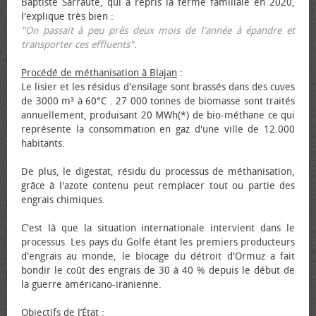
Baptiste Sarraute, qui a repris la ferme familiale en 2020,
l'explique très bien :
"On passait à peu près deux mois de l'année à épandre et
transporter ces effluents"
.
Procédé de méthanisation à Blajan
:
Le lisier et les résidus d'ensilage sont brassés dans des cuves
de 3000 m³ à 60°C . 27 000 tonnes de biomasse sont traités
annuellement, produisant 20 MWh(*) de bio-méthane ce qui
représente la consommation en gaz d'une ville de 12.000
habitants.
De plus, le digestat, résidu du processus de méthanisation,
grâce à l'azote contenu peut remplacer tout ou partie des
engrais chimiques.
C'est là que la situation internationale intervient dans le
processus. Les pays du Golfe étant les premiers producteurs
d'engrais au monde, le blocage du détroit d'Ormuz a fait
bondir le coût des engrais de 30 à 40 % depuis le début de
la guerre américano-iranienne.
Objectifs de l’État
: