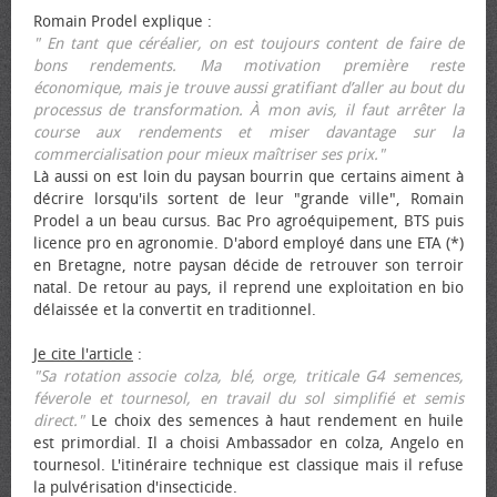
Romain Prodel explique :
" En tant que céréalier, on est toujours content de faire de
bons rendements. Ma motivation première reste
économique, mais je trouve aussi gratifiant d’aller au bout du
processus de transformation. À mon avis, il faut arrêter la
course aux rendements et miser davantage sur la
commercialisation pour mieux maîtriser ses prix."
Là aussi on est loin du paysan bourrin que certains aiment à
décrire lorsqu'ils sortent de leur "grande ville", Romain
Prodel a un beau cursus. Bac Pro agroéquipement, BTS puis
licence pro en agronomie. D'abord employé dans une ETA (*)
en Bretagne, notre paysan décide de retrouver son terroir
natal. De retour au pays, il reprend une exploitation en bio
délaissée et la convertit en traditionnel.
Je cite l'article
:
"Sa rotation associe colza, blé, orge, triticale G4 semences,
féverole et tournesol, en travail du sol simplifié et semis
direct."
Le choix des semences à haut rendement en huile
est primordial. Il a choisi Ambassador en colza, Angelo en
tournesol. L'itinéraire technique est classique mais il refuse
la pulvérisation d'insecticide.