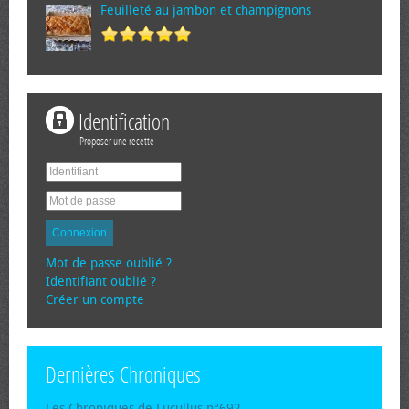
Feuilleté au jambon et champignons
Identification
Proposer une recette
Connexion
Mot de passe oublié ?
Identifiant oublié ?
Créer un compte
Dernières Chroniques
Les Chroniques de Lucullus n°692