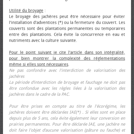
Utilité du broyage
:
Le broyage des jachères peut être nécessaire pour éviter
l'installation d'adventices (*) ou la fermeture du couvert. Les
couverts sont des plantations permanentes ou temporaires
entre des plantations. Cela évite la concurrence en eau et
nutriments avec la culture suivante.
Pour le point suivant je cite l'article dans son intégralité,
pour bien montrer la complexité des réglementations
même si elles sont nécessaires
.
Ne pas confondre avec l'interdiction de valorisation des
jachères
La période d’interdiction de broyage et fauchage ne doit pas
être confondue avec les règles liées à la valorisation des
jachères dans le cadre de la PAC.
Pour être prises en compte au titre de l'écorégime, les
jachères doivent être déclarées IAE(*) . Si elles sont en place
depuis plus de 5 ans, cela évite également leur conversion en
prairies permanentes. Pour être déclarée IAE, une jachère ne
doit faire l'objet d’aucune valorisation (pâture ou fauche) et