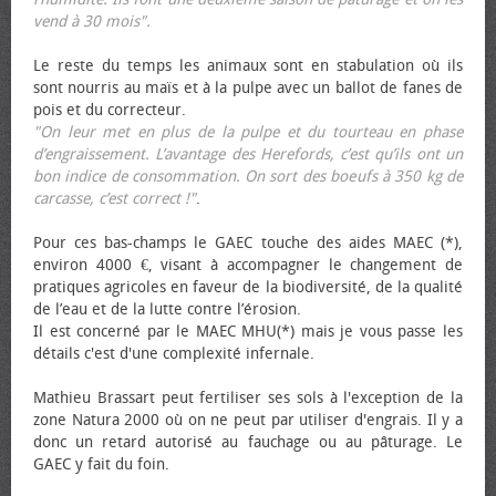
vend à 30 mois".
Le reste du temps les animaux sont en stabulation où ils
sont nourris au maïs et à la pulpe avec un ballot de fanes de
pois et du correcteur.
"On leur met en plus de la pulpe et du tourteau en phase
d’engraissement. L’avantage des Herefords, c’est qu’ils ont un
bon indice de consommation. On sort des bœufs à 350 kg de
carcasse, c’est correct !"
.
Pour ces bas-champs le GAEC touche des aides MAEC (*),
environ 4000 €, visant à accompagner le changement de
pratiques agricoles en faveur de la biodiversité, de la qualité
de l’eau et de la lutte contre l’érosion.
Il est concerné par le MAEC MHU(*) mais je vous passe les
détails c'est d'une complexité infernale.
Mathieu Brassart peut fertiliser ses sols à l'exception de la
zone Natura 2000 où on ne peut par utiliser d'engrais. Il y a
donc un retard autorisé au fauchage ou au pâturage. Le
GAEC y fait du foin.