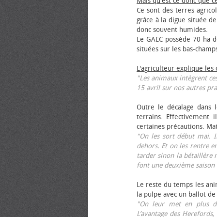
Mais qu'est ce donc que c
Ce sont des terres agrico
grâce à la digue située de
donc souvent humides.
Le GAEC possède 70 ha de
situées sur les bas-champ
L'agriculteur explique les
"Les animaux intègrent ces
15 avril sur nos autres pra
Outre le décalage dans l
terrains. Effectivement i
certaines précautions. Ma
"On les sort début mai. I
dehors. Et on les rentre e
tarder sinon la bétaillère 
font une deuxième saison 
Le reste du temps les anim
la pulpe avec un ballot de
"On leur met en plus de
L’avantage des Herefords,