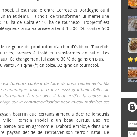
 Prodel. Il est installé entre Corrèze et Dordogne où il
, un an et demi, il a choisi de transformer lui même une
, 10 ha de Colza et 10 ha de tournesol. L'objectif est
éagineux ainsi valorisée atteint 1 500 €/t, contre 500
 de ce genre de production n'a rien d'évident. Toutefois
 triés, pressés à froid et transformés en huile. Les
eaux. Ce changement lui assure 30 % de gains en plus.
ivants : 44 q/ha (*) en colza, 32 q/ha en tournesol.
on est toujours content de faire de bons rendements. Ma
 économique, mais je trouve aussi gratifiant d’aller au
nsformation. À mon avis, il faut arrêter la course aux
tage sur la commercialisation pour mieux maîtriser ses
aysan bourrin que certains aiment à décrire lorsqu'ils
e ville", Romain Prodel a un beau cursus. Bac Pro
s licence pro en agronomie. D'abord employé dans une
tre paysan décide de retrouver son terroir natal. De