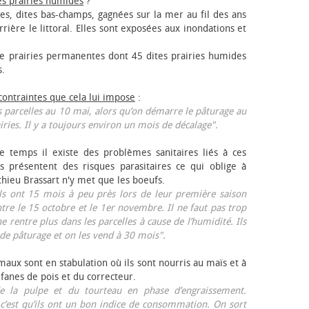
es prairies humides
?
les, dites bas-champs, gagnées sur la mer au fil des ans
rrière le littoral. Elles sont exposées aux inondations et
 prairies permanentes dont 45 dites prairies humides
s.
 contraintes que cela lui impose
:
 parcelles au 10 mai, alors qu’on démarre le pâturage au
iries. Il y a toujours environ un mois de décalage".
e temps il existe des problèmes sanitaires liés à ces
ls présentent des risques parasitaires ce qui oblige à
thieu Brassart n'y met que les bœufs.
ls ont 15 mois à peu près lors de leur première saison
ntre le 15 octobre et le 1er novembre. Il ne faut pas trop
ne rentre plus dans les parcelles à cause de l’humidité. Ils
de pâturage et on les vend à 30 mois".
aux sont en stabulation où ils sont nourris au maïs et à
 fanes de pois et du correcteur.
 la pulpe et du tourteau en phase d’engraissement.
 c’est qu’ils ont un bon indice de consommation. On sort