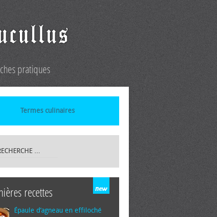
iches pratiques
Termes culinaires
nières recettes
Épaule d’agneau en effiloché