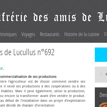
hroniques
Voyages
Restaurants
Histoire de la cuisine
F
s de Lucullus n°692
ur,
commercialisation de ses productions
ntre l’agriculteur est de choisir comment vendre ses
le il vend ses productions à des coopératives ou à des
s établies. Mais il peut également, selon la production,
Der
 ou encore la transformer avant d'en vendre le produit.
au début de l'installation dans un projet d'exploitation
itant décide de changer d'orientation.