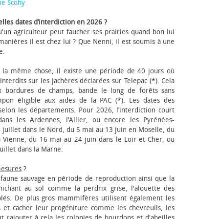
ne Scohy
lles dates d’interdiction en 2026 ?
'un agriculteur peut faucher ses prairies quand bon lui
anières il est chez lui ? Que Nenni, il est soumis à une
e.
 la même chose, il existe une période de 40 jours où
nterdits sur les jachères déclarées sur Telepac (*). Cela
x bordures de champs, bande le long de forêts sans
pon éligible aux aides de la PAC (*). Les dates des
elon les départements. Pour 2026, l’interdiction court
ns les Ardennes, l'Allier, ou encore les Pyrénées-
 juillet dans le Nord, du 5 mai au 13 juin en Moselle, du
 Vienne, du 16 mai au 24 juin dans le Loir-et-Cher, ou
uillet dans la Marne.
mesures
?
a faune sauvage en période de reproduction ainsi que la
 nichant au sol comme la perdrix grise, l'alouette des
blés. De plus gros mammifères utilisent également les
 et cacher leur progéniture comme les chevreuils, les
faut rajouter à cela les colonies de bourdons et d'abeilles