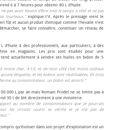
rend 6 à 7 heures pour obtenir 80 L d'huile.
r ne pas avoir besoin d’être tout le temps à côté et ne pas
les tourteaux."
explique-t'il. Après le pressage vient le
en fût et aucun produit chimique comme l'hexane n'est
e démarcher, se faire connaître, constituer un réseau de
L d'huile à des professionnels, aux particuliers, à des
même en magasins. Les prix sont étudiés pour une
Il tend actuellement à vendre ses huiles en bidon de 5
est moins cher, 4 €/l, et de mon côté c’est moins coûteux
 qu’une étiquette, et les bidons sont réutilisables. En trois
a ferme au consommateur, un bidon est amorti."
 100.000 L par an mais Romain Prodel ne se limite pas à
 vend 30 t de blé directement à une minoterie.
r rapport au nombre de consommateurs que je pourrais
our les circuits courts se vérifie et je n’ai pas de
eur."
 compris qu'évoluer dans son projet d'exploitation est un