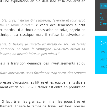
d une exploitation en bio délaissée et la convertit en
Con
Mot 
Ident
, blé, orge, triticale G4 semences, féverole et tournesol,
Crée
fié et semis direct."
Le choix des semences à haut
rimordial. Il a choisi Ambassador en colza, Angelo en
echnique est classique mais il refuse la pulvérisation
Der
te. Si besoin, je l’injecte au niveau du sol. Les terres
 potentiel. En colza, la campagne 2024-2025 atteint 44
Les 
rès beau, on devrait faire un peu mieux "
.
Les 
mais la transition demande des investissements et du
Les 
oduire autrement, sans forcément trop sortir des sentiers
presses d'occasion, les filtres et les équipements divers
ement est de 60.000 €. L'atelier est entré en production
 Il faut trier les graines, éliminer les poussières et
ffement. Ensuite le temps de travail est long, presser