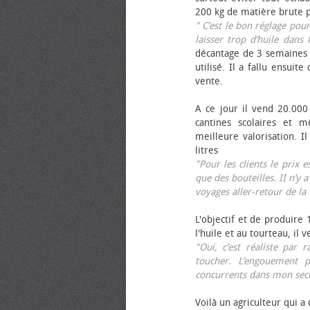
200 kg de matière brute p
" C’est le bon réglage pou
laisser trop d’huile dans 
décantage de 3 semaines 
utilisé. Il a fallu ensuit
vente.
A ce jour il vend 20.000 
cantines scolaires et 
meilleure valorisation. 
litres
"Pour les clients le prix 
que des bouteilles. II n’y a
voyages aller-retour de l
L'objectif et de produire
l'huile et au tourteau, il
"Oui, c’est réaliste pa
toucher. L’engouement p
concurrents dans mon sect
Voilà un agriculteur qui a