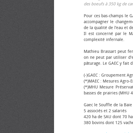
des bœufs à 350 kg de carca
Pour ces bas-champs le GA
accompagner le changemen
de la qualité de l’eau et de
Il est concerné par le M
complexité infernale.
Mathieu Brassart peut fer
on ne peut par utiliser d'
pâturage. Le GAEC y fait d
(-)GAEC : Groupement Agr
(*)MAEC : Mesures Agro-E
(*)MHU Mesure Préservat
basses de prairies (MHU 4
Gaec le Souffle de la Baie 
5 associés et 2 salariés
420 ha de SAU dont 70 ha
380 bovins dont 125 vache