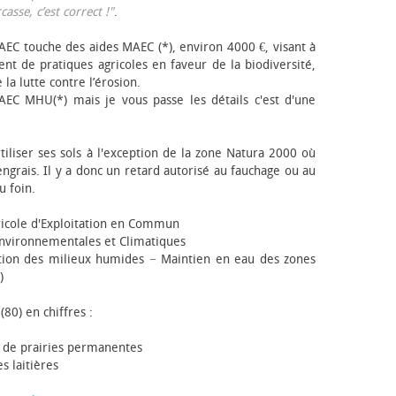
sse, c’est correct !"
.
EC touche des aides MAEC (*), environ 4000 €, visant à
t de pratiques agricoles en faveur de la biodiversité,
 la lutte contre l’érosion.
AEC MHU(*) mais je vous passe les détails c'est d'une
tiliser ses sols à l'exception de la zone Natura 2000 où
engrais. Il y a donc un retard autorisé au fauchage ou au
u foin.
icole d'Exploitation en Commun
nvironnementales et Climatiques
ion des milieux humides − Maintien en eau des zones
)
(80) en chiffres :
 de prairies permanentes
s laitières