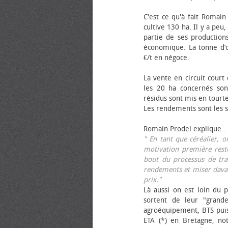
C'est ce qu'à fait Romain
cultive 130 ha. Il y a peu
partie de ses productions
économique. La tonne d’ol
€/t en négoce.
La vente en circuit court
les 20 ha concernés sont
résidus sont mis en tourt
Les rendements sont les su
Romain Prodel explique :
" En tant que céréalier, 
motivation première reste
bout du processus de tra
rendements et miser davan
prix."
Là aussi on est loin du p
sortent de leur "grand
agroéquipement, BTS pui
ETA (*) en Bretagne, no