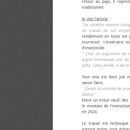
retour au pays, il repren
traditionnel.
Je cite l'article
:
"Sa rotation associe colza
en travail du sol simpli
rendement en huile est p
tournesol. L'itinéraire t
d'insecticide.
" C’est un argument de ven
argilo-limoneuses ont du
q/ha. Cette année, il est t
Tout cela est bien joli 
savoir faire.
" J’avais la volonté de pr
battus"
.
Entre un trieur neuf, des 
le montant de l'investiss
en 2024.
Le travail est technique.
surtout éviter tout échau