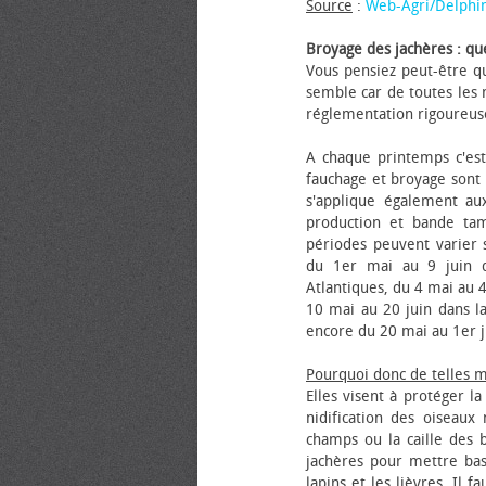
Source
:
Web-Agri/Delphi
Broyage des jachères : que
Vous pensiez peut-être qu
semble car de toutes les m
réglementation rigoureus
A chaque printemps c'est
fauchage et broyage sont i
s'applique également au
production et bande tam
périodes peuvent varier s
du 1er mai au 9 juin da
Atlantiques, du 4 mai au 4
10 mai au 20 juin dans la
encore du 20 mai au 1er j
Pourquoi donc de telles 
Elles visent à protéger l
nidification des oiseaux
champs ou la caille des 
jachères pour mettre bas
lapins et les lièvres. Il 