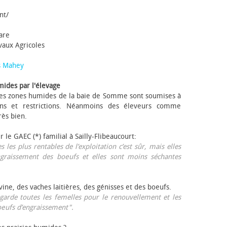
nt/
tare
avaux Agricoles
s Mahey
mides par l'élevage
 Les zones humides de la baie de Somme sont soumises à
ons et restrictions. Néanmoins des éleveurs comme
rès bien.
ur le GAEC (*) familial à Sailly-Flibeaucourt:
s les plus rentables de l’exploitation c’est sûr, mais elles
ngraissement des bœufs et elles sont moins séchantes
ovine, des vaches laitières, des génisses et des bœufs.
garde toutes les femelles pour le renouvellement et les
œufs d’engraissement".