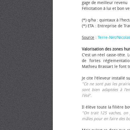
gage de meilleur revenu
Félicitation à lui et bon ve
(*) q/ha : quintaux à l'hec
(*) ETA : Entreprise de Tr
Source
:
Terre-Net/Nicola
Valorisation des zones hu
C'est un réel casse-tête.
de fortes réglementati
Mathieu Brassart le font t
Je cite l'éleveur installé s
"Ce ne sont pas les prairie
sont bien adaptées à l’e
l’été".
Il élève toute la filière b
"On trait 125 vaches, on 
mâles pour en faire des b