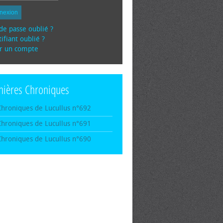
nexion
de passe oublié ?
ifiant oublié ?
r un compte
nières Chroniques
Chroniques de Lucullus n°692
Chroniques de Lucullus n°691
Chroniques de Lucullus n°690