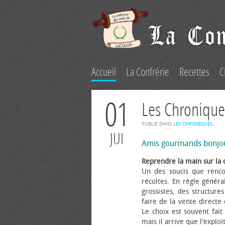
Accueil
La Confrérie
Recettes
C
01
Les Chronique
PUBLIÉ DANS
LES CHRONIQUES
.
JUI
Amis gourmands bonjo
Reprendre la main sur la 
Un des soucis que renco
récoltes. En règle généra
grossistes, des structure
faire de la vente directe
Le choix est souvent fait 
mais il arrive que l'explo