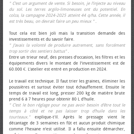
" C’est un argument de vente. Si besoin, je l’injecte au niveau
du sol. Les terres argilo-limoneuses ont du potentiel. En
colza, la campagne 2024-2025 atteint 44 q/ha. Cette année, il
est très beau, on devrait faire un peu mieux "
.
Tout cela est bien joli mais la transition demande des
investissements et du savoir faire.
" J’avais la volonté de produire autrement, sans forcément
trop sortir des sentiers battus"
.
Entre un trieur neuf, des presses d'occasion, les filtres et les
équipements divers le montant de l'investissement est de
60.000 €. L'atelier est entré en production en 2024.
Le travail est technique. Il faut trier les graines, éliminer les
poussières et surtout éviter tout échauffement. Ensuite le
temps de travail est long, presser 200 kg de matière brute
prend 6 à 7 heures pour obtenir 80 L d'huile.
" C’est le bon réglage pour ne pas avoir besoin d’être tout le
temps à côté et ne pas laisser trop d’huile dans les
tourteaux."
explique-t'il. Après le pressage vient le
décantage de 3 semaines en fût et aucun produit chimique
comme l'hexane n'est utilisé. Il a fallu ensuite démarcher,