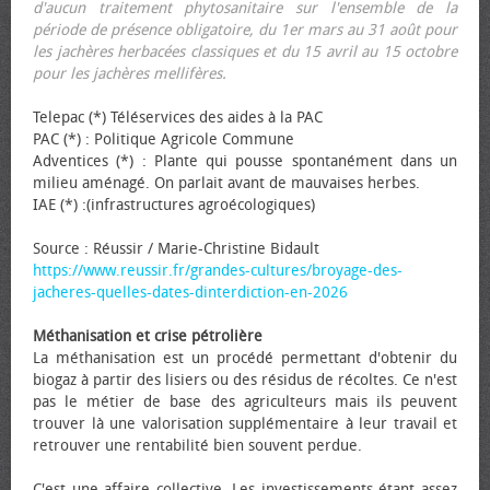
d'aucun traitement phytosanitaire sur l'ensemble de la
période de présence obligatoire, du 1er mars au 31 août pour
les jachères herbacées classiques et du 15 avril au 15 octobre
pour les jachères mellifères.
Telepac (*) Téléservices des aides à la PAC
PAC (*) : Politique Agricole Commune
Adventices (*) : Plante qui pousse spontanément dans un
milieu aménagé. On parlait avant de mauvaises herbes.
IAE (*) :(infrastructures agroécologiques)
Source : Réussir / Marie-Christine Bidault
https://www.reussir.fr/grandes-cultures/broyage-des-
jacheres-quelles-dates-dinterdiction-en-2026
Méthanisation et crise pétrolière
La méthanisation est un procédé permettant d'obtenir du
biogaz à partir des lisiers ou des résidus de récoltes. Ce n'est
pas le métier de base des agriculteurs mais ils peuvent
trouver là une valorisation supplémentaire à leur travail et
retrouver une rentabilité bien souvent perdue.
C'est une affaire collective. Les investissements étant assez