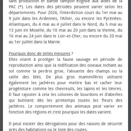
sans production et bande tampon éligible aux aides de la
PAC (*). Les dates des périodes peuvent varier selon les
départements. Pour 2026, l’interdiction court du 1er mai au
9 juin dans les Ardennes, l'Allier, ou encore les Pyrénées-
Atlantiques, du 4 mai au 4 juillet dans le Nord, du 5 mai au
13 juin en Moselle, du 10 mai au 20 juin dans la Vienne, du
16 mai au 24 juin dans le Loir-et-Cher, ou encore du 20 mai
au 1er juillet dans la Marne.
Pourquoi donc de telles mesures
?
Elles visent à protéger la faune sauvage en période de
reproduction ainsi que la nidification des oiseaux nichant au
sol comme la perdrix grise, l'alouette des champs ou la
caille des blés. De plus gros mammifères utilisent
également les jachères pour mettre bas et cacher leur
progéniture comme les chevreuils, les lapins et les lièvres.
Il faut rajouter à cela les colonies de bourdons et d'abeilles
qui butinent dès les printemps toutes les fleurs des
jachères. Le comportement des animaux peut varier en
fonction des régions et c'est pourquoi les dates varient.
Il peut exister des dérogations pour des raisons de sécurité
près des habitations ou le long des routes.