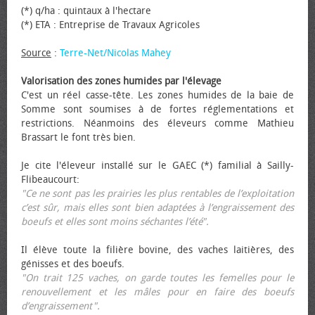
(*) q/ha : quintaux à l'hectare
(*) ETA : Entreprise de Travaux Agricoles
Source
:
Terre-Net/Nicolas Mahey
Valorisation des zones humides par l'élevage
C'est un réel casse-tête. Les zones humides de la baie de
Somme sont soumises à de fortes réglementations et
restrictions. Néanmoins des éleveurs comme Mathieu
Brassart le font très bien.
Je cite l'éleveur installé sur le GAEC (*) familial à Sailly-
Flibeaucourt:
"Ce ne sont pas les prairies les plus rentables de l’exploitation
c’est sûr, mais elles sont bien adaptées à l’engraissement des
bœufs et elles sont moins séchantes l’été".
Il élève toute la filière bovine, des vaches laitières, des
génisses et des bœufs.
"On trait 125 vaches, on garde toutes les femelles pour le
renouvellement et les mâles pour en faire des bœufs
d’engraissement".