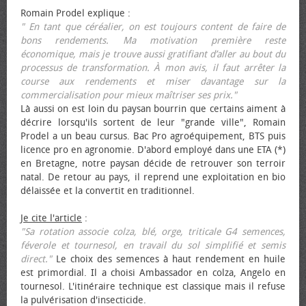
Romain Prodel explique :
" En tant que céréalier, on est toujours content de faire de
bons rendements. Ma motivation première reste
économique, mais je trouve aussi gratifiant d’aller au bout du
processus de transformation. À mon avis, il faut arrêter la
course aux rendements et miser davantage sur la
commercialisation pour mieux maîtriser ses prix."
Là aussi on est loin du paysan bourrin que certains aiment à
décrire lorsqu'ils sortent de leur "grande ville", Romain
Prodel a un beau cursus. Bac Pro agroéquipement, BTS puis
licence pro en agronomie. D'abord employé dans une ETA (*)
en Bretagne, notre paysan décide de retrouver son terroir
natal. De retour au pays, il reprend une exploitation en bio
délaissée et la convertit en traditionnel.
Je cite l'article
:
"Sa rotation associe colza, blé, orge, triticale G4 semences,
féverole et tournesol, en travail du sol simplifié et semis
direct."
Le choix des semences à haut rendement en huile
est primordial. Il a choisi Ambassador en colza, Angelo en
tournesol. L'itinéraire technique est classique mais il refuse
la pulvérisation d'insecticide.