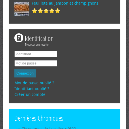
Feuilleté au jambon et champignons
Identification
Proposer une recette
Connexion
Mot de passe oublié ?
Identifiant oublié ?
Créer un compte
Dernières Chroniques
Les Chroniques de Lucullus n°692