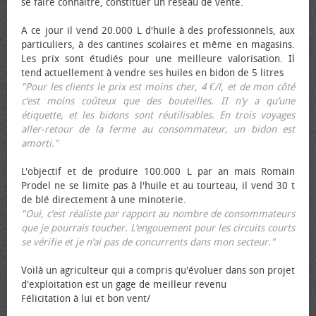
se faire connaître, constituer un réseau de vente.
A ce jour il vend 20.000 L d'huile à des professionnels, aux
particuliers, à des cantines scolaires et même en magasins.
Les prix sont étudiés pour une meilleure valorisation. Il
tend actuellement à vendre ses huiles en bidon de 5 litres
"Pour les clients le prix est moins cher, 4 €/l, et de mon côté
c’est moins coûteux que des bouteilles. II n’y a qu’une
étiquette, et les bidons sont réutilisables. En trois voyages
aller-retour de la ferme au consommateur, un bidon est
amorti."
L'objectif et de produire 100.000 L par an mais Romain
Prodel ne se limite pas à l'huile et au tourteau, il vend 30 t
de blé directement à une minoterie.
"Oui, c’est réaliste par rapport au nombre de consommateurs
que je pourrais toucher. L’engouement pour les circuits courts
se vérifie et je n’ai pas de concurrents dans mon secteur."
Voilà un agriculteur qui a compris qu'évoluer dans son projet
d'exploitation est un gage de meilleur revenu
Félicitation à lui et bon vent/