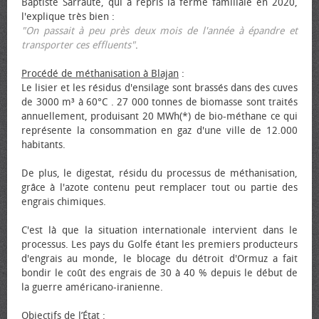
Baptiste Sarraute, qui a repris la ferme familiale en 2020,
l'explique très bien :
"On passait à peu près deux mois de l'année à épandre et
transporter ces effluents"
.
Procédé de méthanisation à Blajan
:
Le lisier et les résidus d'ensilage sont brassés dans des cuves
de 3000 m³ à 60°C . 27 000 tonnes de biomasse sont traités
annuellement, produisant 20 MWh(*) de bio-méthane ce qui
représente la consommation en gaz d'une ville de 12.000
habitants.
De plus, le digestat, résidu du processus de méthanisation,
grâce à l'azote contenu peut remplacer tout ou partie des
engrais chimiques.
C'est là que la situation internationale intervient dans le
processus. Les pays du Golfe étant les premiers producteurs
d'engrais au monde, le blocage du détroit d'Ormuz a fait
bondir le coût des engrais de 30 à 40 % depuis le début de
la guerre américano-iranienne.
Objectifs de l’État
: