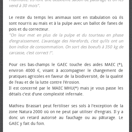
vend à 30 mois".
Le reste du temps les animaux sont en stabulation où ils
sont nourris au maïs et à la pulpe avec un ballot de fanes de
pois et du correcteur.
"On leur met en plus de la pulpe et du tourteau en phase
d’engraissement. L’avantage des Herefords, c’est qu’ils ont un
bon indice de consommation. On sort des bœufs à 350 kg de
carcasse, c’est correct !"
.
Pour ces bas-champs le GAEC touche des aides MAEC (*),
environ 4000 €, visant à accompagner le changement de
pratiques agricoles en faveur de la biodiversité, de la qualité
de l’eau et de la lutte contre l’érosion.
Il est concerné par le MAEC MHU(*) mais je vous passe les
détails c'est d'une complexité infernale.
Mathieu Brassart peut fertiliser ses sols à l'exception de la
zone Natura 2000 où on ne peut par utiliser d'engrais. Il y a
donc un retard autorisé au fauchage ou au pâturage. Le
GAEC y fait du foin.