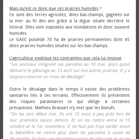
Mais qu'est ce donc que ces prairies humides
?
Ce sont des terres agricoles, dites bas-champs, gagnées sur
la mer au fil des ans grâce à la digue située derrière le
littoral. Elles sont exposées aux inondations et donc souvent
humides.
Le GAEC possède 70 ha de prairies permanentes dont 45
dites prairies humides situées sur les bas-champs.
L'agriculteur explique les contraintes que cela lui impose
:
"Les animaux intègrent ces parcelles au 10 mai, alors qu’on
démarre le pâturage au 15 avril sur nos autres prairies. Il y a
toujours environ un mois de décalage".
Outre le décalage dans le temps il existe des problèmes
sanitaires liés à ces terrains. Effectivement ils présentent
des risques parasitaires ce qui oblige à certaines
précautions. Mathieu Brassart n'y met que les bœufs.
"On les sort début mai. Ils ont 15 mois à peu près lors de
leur première saison dehors. Et on les rentre entre le 15
octobre et le 1er novembre. Il ne faut pas trop tarder sinon
la bétaillère ne rentre plus dans les parcelles à cause de
l’humidité. Ils font une deuxième saison de pâturage et on les