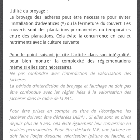
Utilité du broyage
:
Le broyage des jachères peut être nécessaire pour éviter
l'installation d'adventices (*) ou la fermeture du couvert. Les
couverts sont des plantations permanentes ou temporaires
entre des plantations. Cela évite la concurrence en eau et
nutriments avec la culture suivante.
Pour le point suivant je cite l'article dans son intégralité,
pour bien montrer la complexité des réglementations
même si elles sont nécessaires
.
Ne pas confondre avec l'interdiction de valorisation des
jachères
La période d’interdiction de broyage et fauchage ne doit pas
être confondue avec les règles liées à la valorisation des
jachères dans le cadre de la PAC.
Pour être prises en compte au titre de l'écorégime, les
jachères doivent être déclarées IAE(*) . Si elles sont en place
depuis plus de 5 ans, cela évite également leur conversion en
prairies permanentes. Pour être déclarée IAE, une jachère ne
doit faire l'objet d’aucune valorisation (pâture ou fauche) et