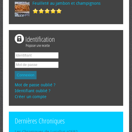
Feuilleté au jambon et champignons
Identification
Proposer une recette
Connexion
Mot de passe oublié ?
Identifiant oublié ?
Créer un compte
Dernières Chroniques
Les Chroniques de Lucullus n°692