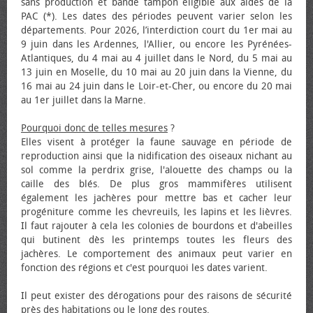
sans production et bande tampon éligible aux aides de la
PAC (*). Les dates des périodes peuvent varier selon les
départements. Pour 2026, l’interdiction court du 1er mai au
9 juin dans les Ardennes, l'Allier, ou encore les Pyrénées-
Atlantiques, du 4 mai au 4 juillet dans le Nord, du 5 mai au
13 juin en Moselle, du 10 mai au 20 juin dans la Vienne, du
16 mai au 24 juin dans le Loir-et-Cher, ou encore du 20 mai
au 1er juillet dans la Marne.
Pourquoi donc de telles mesures
?
Elles visent à protéger la faune sauvage en période de
reproduction ainsi que la nidification des oiseaux nichant au
sol comme la perdrix grise, l'alouette des champs ou la
caille des blés. De plus gros mammifères utilisent
également les jachères pour mettre bas et cacher leur
progéniture comme les chevreuils, les lapins et les lièvres.
Il faut rajouter à cela les colonies de bourdons et d'abeilles
qui butinent dès les printemps toutes les fleurs des
jachères. Le comportement des animaux peut varier en
fonction des régions et c'est pourquoi les dates varient.
Il peut exister des dérogations pour des raisons de sécurité
près des habitations ou le long des routes.