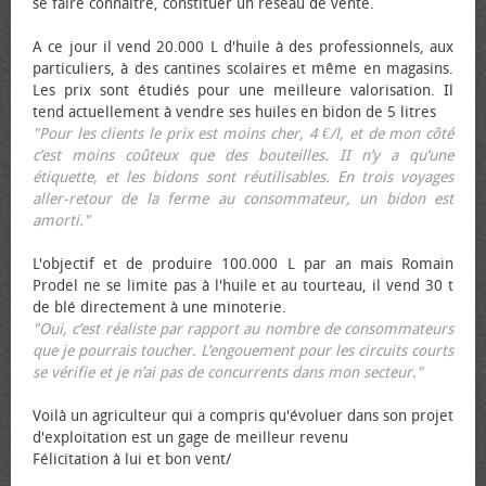
se faire connaître, constituer un réseau de vente.
A ce jour il vend 20.000 L d'huile à des professionnels, aux
particuliers, à des cantines scolaires et même en magasins.
Les prix sont étudiés pour une meilleure valorisation. Il
tend actuellement à vendre ses huiles en bidon de 5 litres
"Pour les clients le prix est moins cher, 4 €/l, et de mon côté
c’est moins coûteux que des bouteilles. II n’y a qu’une
étiquette, et les bidons sont réutilisables. En trois voyages
aller-retour de la ferme au consommateur, un bidon est
amorti."
L'objectif et de produire 100.000 L par an mais Romain
Prodel ne se limite pas à l'huile et au tourteau, il vend 30 t
de blé directement à une minoterie.
"Oui, c’est réaliste par rapport au nombre de consommateurs
que je pourrais toucher. L’engouement pour les circuits courts
se vérifie et je n’ai pas de concurrents dans mon secteur."
Voilà un agriculteur qui a compris qu'évoluer dans son projet
d'exploitation est un gage de meilleur revenu
Félicitation à lui et bon vent/