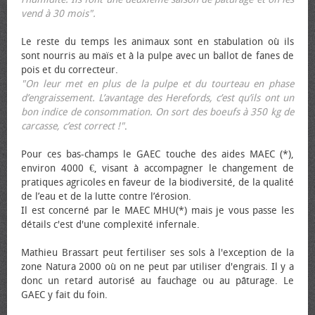
vend à 30 mois".
Le reste du temps les animaux sont en stabulation où ils
sont nourris au maïs et à la pulpe avec un ballot de fanes de
pois et du correcteur.
"On leur met en plus de la pulpe et du tourteau en phase
d’engraissement. L’avantage des Herefords, c’est qu’ils ont un
bon indice de consommation. On sort des bœufs à 350 kg de
carcasse, c’est correct !"
.
Pour ces bas-champs le GAEC touche des aides MAEC (*),
environ 4000 €, visant à accompagner le changement de
pratiques agricoles en faveur de la biodiversité, de la qualité
de l’eau et de la lutte contre l’érosion.
Il est concerné par le MAEC MHU(*) mais je vous passe les
détails c'est d'une complexité infernale.
Mathieu Brassart peut fertiliser ses sols à l'exception de la
zone Natura 2000 où on ne peut par utiliser d'engrais. Il y a
donc un retard autorisé au fauchage ou au pâturage. Le
GAEC y fait du foin.