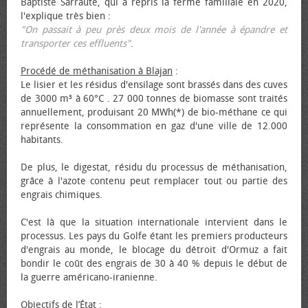
Baptiste Sarraute, qui a repris la ferme familiale en 2020,
l'explique très bien :
"On passait à peu près deux mois de l'année à épandre et
transporter ces effluents"
.
Procédé de méthanisation à Blajan
:
Le lisier et les résidus d'ensilage sont brassés dans des cuves
de 3000 m³ à 60°C . 27 000 tonnes de biomasse sont traités
annuellement, produisant 20 MWh(*) de bio-méthane ce qui
représente la consommation en gaz d'une ville de 12.000
habitants.
De plus, le digestat, résidu du processus de méthanisation,
grâce à l'azote contenu peut remplacer tout ou partie des
engrais chimiques.
C'est là que la situation internationale intervient dans le
processus. Les pays du Golfe étant les premiers producteurs
d'engrais au monde, le blocage du détroit d'Ormuz a fait
bondir le coût des engrais de 30 à 40 % depuis le début de
la guerre américano-iranienne.
Objectifs de l’État
: