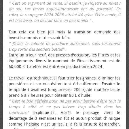
" C’est un argument de vente. Si besoin, je l’injecte au niveau
du sol. Les terres argilo-limoneuses ont du potentiel. En
colza, la campagne 2024-2025 atteint 44 q/ha. Cette année, il
est très beau, on devrait faire un peu mieux "
.
Tout cela est bien joli mais la transition demande des
investissements et du savoir faire.
" J’avais la volonté de produire autrement, sans forcément
trop sortir des sentiers battus"
.
Entre un trieur neuf, des presses d'occasion, les filtres et les
équipements divers le montant de l'investissement est de
60.000 €. L'atelier est entré en production en 2024.
Le travail est technique. Il faut trier les graines, éliminer les
poussières et surtout éviter tout échauffement. Ensuite le
temps de travail est long, presser 200 kg de matière brute
prend 6 à 7 heures pour obtenir 80 L d'huile.
" C’est le bon réglage pour ne pas avoir besoin d’être tout le
temps à côté et ne pas laisser trop d’huile dans les
tourteaux."
explique-t'il. Après le pressage vient le
décantage de 3 semaines en fût et aucun produit chimique
comme l'hexane n'est utilisé. Il a fallu ensuite démarcher,