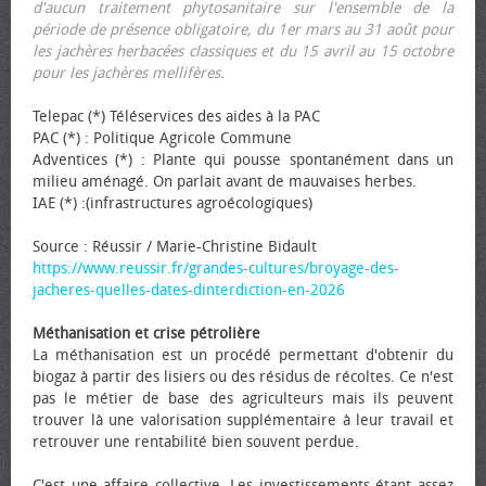
d'aucun traitement phytosanitaire sur l'ensemble de la
période de présence obligatoire, du 1er mars au 31 août pour
les jachères herbacées classiques et du 15 avril au 15 octobre
pour les jachères mellifères.
Telepac (*) Téléservices des aides à la PAC
PAC (*) : Politique Agricole Commune
Adventices (*) : Plante qui pousse spontanément dans un
milieu aménagé. On parlait avant de mauvaises herbes.
IAE (*) :(infrastructures agroécologiques)
Source : Réussir / Marie-Christine Bidault
https://www.reussir.fr/grandes-cultures/broyage-des-
jacheres-quelles-dates-dinterdiction-en-2026
Méthanisation et crise pétrolière
La méthanisation est un procédé permettant d'obtenir du
biogaz à partir des lisiers ou des résidus de récoltes. Ce n'est
pas le métier de base des agriculteurs mais ils peuvent
trouver là une valorisation supplémentaire à leur travail et
retrouver une rentabilité bien souvent perdue.
C'est une affaire collective. Les investissements étant assez