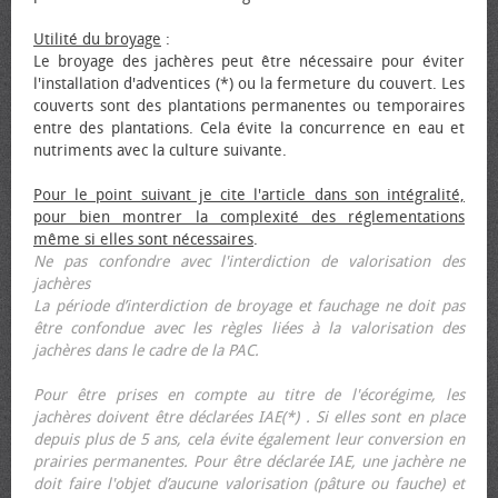
Utilité du broyage
:
Le broyage des jachères peut être nécessaire pour éviter
l'installation d'adventices (*) ou la fermeture du couvert. Les
couverts sont des plantations permanentes ou temporaires
entre des plantations. Cela évite la concurrence en eau et
nutriments avec la culture suivante.
Pour le point suivant je cite l'article dans son intégralité,
pour bien montrer la complexité des réglementations
même si elles sont nécessaires
.
Ne pas confondre avec l'interdiction de valorisation des
jachères
La période d’interdiction de broyage et fauchage ne doit pas
être confondue avec les règles liées à la valorisation des
jachères dans le cadre de la PAC.
Pour être prises en compte au titre de l'écorégime, les
jachères doivent être déclarées IAE(*) . Si elles sont en place
depuis plus de 5 ans, cela évite également leur conversion en
prairies permanentes. Pour être déclarée IAE, une jachère ne
doit faire l'objet d’aucune valorisation (pâture ou fauche) et