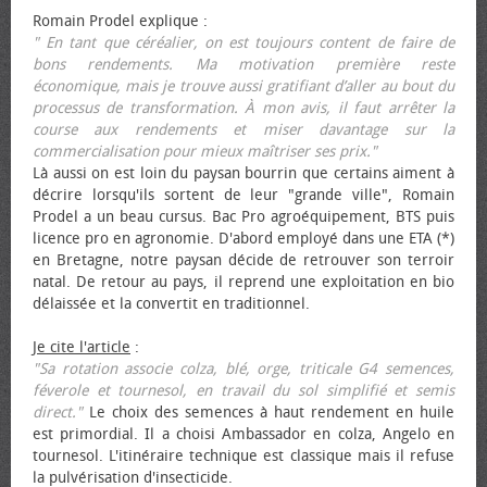
Romain Prodel explique :
" En tant que céréalier, on est toujours content de faire de
bons rendements. Ma motivation première reste
économique, mais je trouve aussi gratifiant d’aller au bout du
processus de transformation. À mon avis, il faut arrêter la
course aux rendements et miser davantage sur la
commercialisation pour mieux maîtriser ses prix."
Là aussi on est loin du paysan bourrin que certains aiment à
décrire lorsqu'ils sortent de leur "grande ville", Romain
Prodel a un beau cursus. Bac Pro agroéquipement, BTS puis
licence pro en agronomie. D'abord employé dans une ETA (*)
en Bretagne, notre paysan décide de retrouver son terroir
natal. De retour au pays, il reprend une exploitation en bio
délaissée et la convertit en traditionnel.
Je cite l'article
:
"Sa rotation associe colza, blé, orge, triticale G4 semences,
féverole et tournesol, en travail du sol simplifié et semis
direct."
Le choix des semences à haut rendement en huile
est primordial. Il a choisi Ambassador en colza, Angelo en
tournesol. L'itinéraire technique est classique mais il refuse
la pulvérisation d'insecticide.