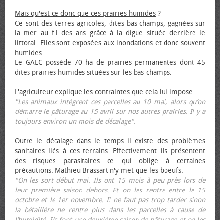
Mais qu'est ce donc que ces prairies humides
?
Ce sont des terres agricoles, dites bas-champs, gagnées sur
la mer au fil des ans grâce à la digue située derrière le
littoral. Elles sont exposées aux inondations et donc souvent
humides.
Le GAEC possède 70 ha de prairies permanentes dont 45
dites prairies humides situées sur les bas-champs.
L'agriculteur explique les contraintes que cela lui impose
:
"Les animaux intègrent ces parcelles au 10 mai, alors qu’on
démarre le pâturage au 15 avril sur nos autres prairies. Il y a
toujours environ un mois de décalage".
Outre le décalage dans le temps il existe des problèmes
sanitaires liés à ces terrains. Effectivement ils présentent
des risques parasitaires ce qui oblige à certaines
précautions. Mathieu Brassart n'y met que les bœufs.
"On les sort début mai. Ils ont 15 mois à peu près lors de
leur première saison dehors. Et on les rentre entre le 15
octobre et le 1er novembre. Il ne faut pas trop tarder sinon
la bétaillère ne rentre plus dans les parcelles à cause de
l’humidité. Ils font une deuxième saison de pâturage et on les