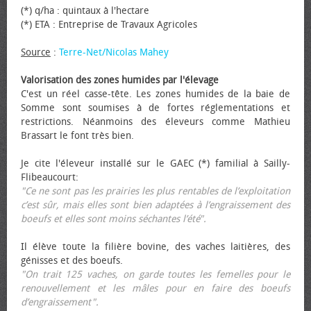
(*) q/ha : quintaux à l'hectare
(*) ETA : Entreprise de Travaux Agricoles
Source
:
Terre-Net/Nicolas Mahey
Valorisation des zones humides par l'élevage
C'est un réel casse-tête. Les zones humides de la baie de
Somme sont soumises à de fortes réglementations et
restrictions. Néanmoins des éleveurs comme Mathieu
Brassart le font très bien.
Je cite l'éleveur installé sur le GAEC (*) familial à Sailly-
Flibeaucourt:
"Ce ne sont pas les prairies les plus rentables de l’exploitation
c’est sûr, mais elles sont bien adaptées à l’engraissement des
bœufs et elles sont moins séchantes l’été".
Il élève toute la filière bovine, des vaches laitières, des
génisses et des bœufs.
"On trait 125 vaches, on garde toutes les femelles pour le
renouvellement et les mâles pour en faire des bœufs
d’engraissement".