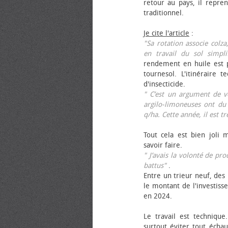
retour au pays, il repren
traditionnel.
Je cite l'article
:
"Sa rotation associe colza
en travail du sol simpli
rendement en huile est p
tournesol. L'itinéraire t
d'insecticide.
" C’est un argument de ven
argilo-limoneuses ont du
q/ha. Cette année, il est t
Tout cela est bien joli 
savoir faire.
" J’avais la volonté de pr
battus"
.
Entre un trieur neuf, des 
le montant de l'investiss
en 2024.
Le travail est technique.
surtout éviter tout échau