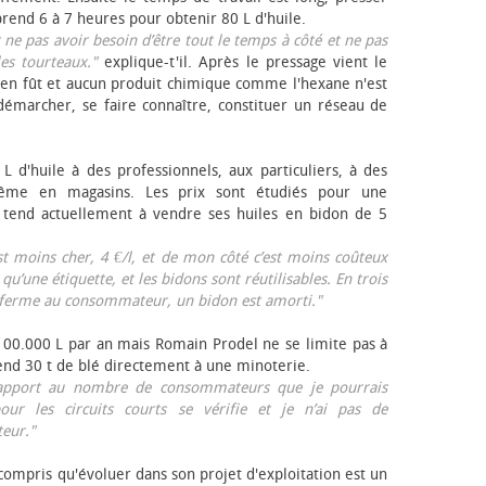
rend 6 à 7 heures pour obtenir 80 L d'huile.
r ne pas avoir besoin d’être tout le temps à côté et ne pas
les tourteaux."
explique-t'il. Après le pressage vient le
en fût et aucun produit chimique comme l'hexane n'est
e démarcher, se faire connaître, constituer un réseau de
L d'huile à des professionnels, aux particuliers, à des
même en magasins. Les prix sont étudiés pour une
Il tend actuellement à vendre ses huiles en bidon de 5
est moins cher, 4 €/l, et de mon côté c’est moins coûteux
 qu’une étiquette, et les bidons sont réutilisables. En trois
a ferme au consommateur, un bidon est amorti."
 100.000 L par an mais Romain Prodel ne se limite pas à
 vend 30 t de blé directement à une minoterie.
r rapport au nombre de consommateurs que je pourrais
our les circuits courts se vérifie et je n’ai pas de
eur."
 compris qu'évoluer dans son projet d'exploitation est un