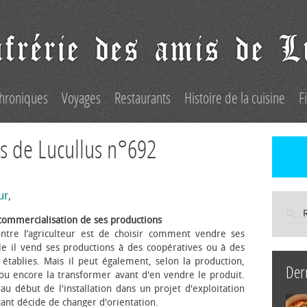
hroniques
Voyages
Restaurants
Histoire de la cuisine
F
s de Lucullus n°692
ur,
commercialisation de ses productions
ntre l’agriculteur est de choisir comment vendre ses
le il vend ses productions à des coopératives ou à des
s établies. Mais il peut également, selon la production,
Der
 ou encore la transformer avant d'en vendre le produit.
au début de l'installation dans un projet d'exploitation
itant décide de changer d'orientation.