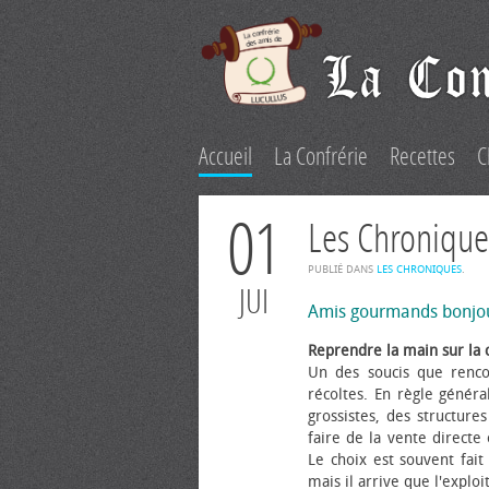
Accueil
La Confrérie
Recettes
C
01
Les Chronique
PUBLIÉ DANS
LES CHRONIQUES
.
JUI
Amis gourmands bonjo
Reprendre la main sur la 
Un des soucis que renco
récoltes. En règle généra
grossistes, des structure
faire de la vente directe
Le choix est souvent fait 
mais il arrive que l'explo