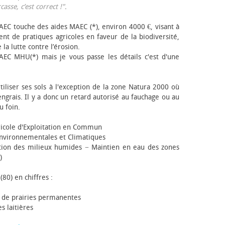
sse, c’est correct !"
.
EC touche des aides MAEC (*), environ 4000 €, visant à
t de pratiques agricoles en faveur de la biodiversité,
 la lutte contre l’érosion.
AEC MHU(*) mais je vous passe les détails c'est d'une
tiliser ses sols à l'exception de la zone Natura 2000 où
engrais. Il y a donc un retard autorisé au fauchage ou au
u foin.
icole d'Exploitation en Commun
nvironnementales et Climatiques
ion des milieux humides − Maintien en eau des zones
)
(80) en chiffres :
 de prairies permanentes
s laitières