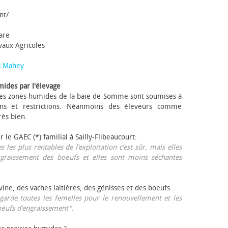
nt/
tare
avaux Agricoles
s Mahey
mides par l'élevage
 Les zones humides de la baie de Somme sont soumises à
ons et restrictions. Néanmoins des éleveurs comme
rès bien.
ur le GAEC (*) familial à Sailly-Flibeaucourt:
s les plus rentables de l’exploitation c’est sûr, mais elles
ngraissement des bœufs et elles sont moins séchantes
ovine, des vaches laitières, des génisses et des bœufs.
garde toutes les femelles pour le renouvellement et les
œufs d’engraissement".