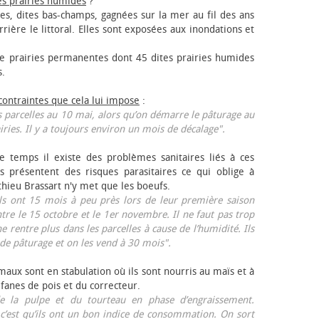
es prairies humides
?
les, dites bas-champs, gagnées sur la mer au fil des ans
rrière le littoral. Elles sont exposées aux inondations et
 prairies permanentes dont 45 dites prairies humides
s.
 contraintes que cela lui impose
:
 parcelles au 10 mai, alors qu’on démarre le pâturage au
iries. Il y a toujours environ un mois de décalage".
e temps il existe des problèmes sanitaires liés à ces
ls présentent des risques parasitaires ce qui oblige à
thieu Brassart n'y met que les bœufs.
ls ont 15 mois à peu près lors de leur première saison
ntre le 15 octobre et le 1er novembre. Il ne faut pas trop
ne rentre plus dans les parcelles à cause de l’humidité. Ils
de pâturage et on les vend à 30 mois".
aux sont en stabulation où ils sont nourris au maïs et à
 fanes de pois et du correcteur.
 la pulpe et du tourteau en phase d’engraissement.
 c’est qu’ils ont un bon indice de consommation. On sort