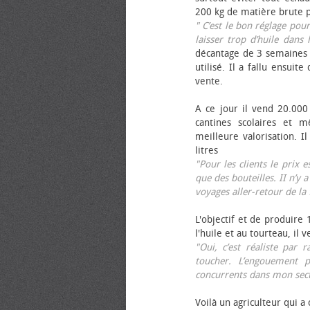
200 kg de matière brute p
" C’est le bon réglage pou
laisser trop d’huile dans 
décantage de 3 semaines 
utilisé. Il a fallu ensuit
vente.
A ce jour il vend 20.000 
cantines scolaires et 
meilleure valorisation. 
litres
"Pour les clients le prix 
que des bouteilles. II n’y a
voyages aller-retour de l
L'objectif et de produire
l'huile et au tourteau, il
"Oui, c’est réaliste pa
toucher. L’engouement p
concurrents dans mon sect
Voilà un agriculteur qui a