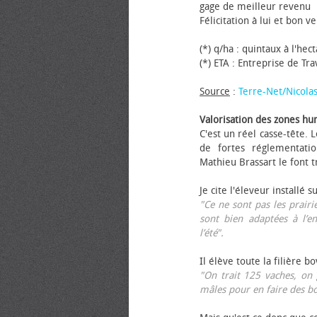
gage de meilleur revenu
Félicitation à lui et bon ve
(*) q/ha : quintaux à l'hec
(*) ETA : Entreprise de Tr
Source
:
Terre-Net/Nicola
Valorisation des zones hu
C'est un réel casse-tête.
de fortes réglementati
Mathieu Brassart le font t
Je cite l'éleveur installé s
"Ce ne sont pas les prairie
sont bien adaptées à l’e
l’été".
Il élève toute la filière b
"On trait 125 vaches, on 
mâles pour en faire des b