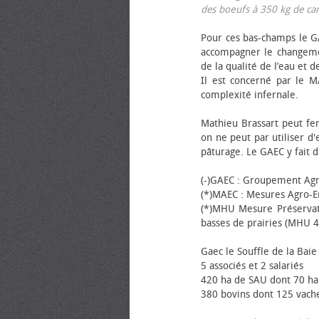
des bœufs à 350 kg de carca
Pour ces bas-champs le GA
accompagner le changemen
de la qualité de l’eau et de
Il est concerné par le M
complexité infernale.
Mathieu Brassart peut fer
on ne peut par utiliser d'
pâturage. Le GAEC y fait d
(-)GAEC : Groupement Agr
(*)MAEC : Mesures Agro-E
(*)MHU Mesure Préservat
basses de prairies (MHU 4
Gaec le Souffle de la Baie 
5 associés et 2 salariés
420 ha de SAU dont 70 ha
380 bovins dont 125 vache