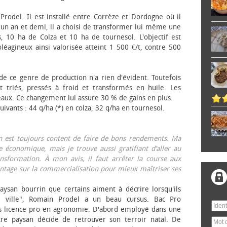
 Prodel. Il est installé entre Corrèze et Dordogne où il
, un an et demi, il a choisi de transformer lui même une
, 10 ha de Colza et 10 ha de tournesol. L'objectif est
éagineux ainsi valorisée atteint 1 500 €/t, contre 500
 de ce genre de production n'a rien d'évident. Toutefois
 triés, pressés à froid et transformés en huile. Les
eaux. Ce changement lui assure 30 % de gains en plus.
ivants : 44 q/ha (*) en colza, 32 q/ha en tournesol.
on est toujours content de faire de bons rendements. Ma
 économique, mais je trouve aussi gratifiant d’aller au
nsformation. À mon avis, il faut arrêter la course aux
tage sur la commercialisation pour mieux maîtriser ses
aysan bourrin que certains aiment à décrire lorsqu'ils
e ville", Romain Prodel a un beau cursus. Bac Pro
s licence pro en agronomie. D'abord employé dans une
tre paysan décide de retrouver son terroir natal. De