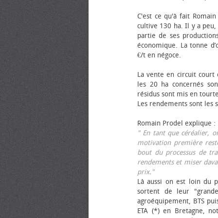
C'est ce qu'à fait Romain
cultive 130 ha. Il y a peu
partie de ses productions
économique. La tonne d’ol
€/t en négoce.
La vente en circuit court
les 20 ha concernés sont
résidus sont mis en tourt
Les rendements sont les su
Romain Prodel explique :
" En tant que céréalier, 
motivation première reste
bout du processus de tra
rendements et miser davan
prix."
Là aussi on est loin du p
sortent de leur "grand
agroéquipement, BTS pui
ETA (*) en Bretagne, no