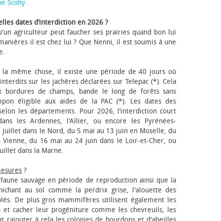
ne Scohy
lles dates d’interdiction en 2026 ?
'un agriculteur peut faucher ses prairies quand bon lui
anières il est chez lui ? Que Nenni, il est soumis à une
e.
 la même chose, il existe une période de 40 jours où
nterdits sur les jachères déclarées sur Telepac (*). Cela
x bordures de champs, bande le long de forêts sans
pon éligible aux aides de la PAC (*). Les dates des
elon les départements. Pour 2026, l’interdiction court
ns les Ardennes, l'Allier, ou encore les Pyrénées-
 juillet dans le Nord, du 5 mai au 13 juin en Moselle, du
 Vienne, du 16 mai au 24 juin dans le Loir-et-Cher, ou
uillet dans la Marne.
mesures
?
a faune sauvage en période de reproduction ainsi que la
 nichant au sol comme la perdrix grise, l'alouette des
blés. De plus gros mammifères utilisent également les
 et cacher leur progéniture comme les chevreuils, les
faut rajouter à cela les colonies de bourdons et d'abeilles