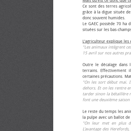
Mais qu'est ce donc que c
Ce sont des terres agrico
grâce à la digue située de
donc souvent humides.
Le GAEC possède 70 ha de
situées sur les bas-champ
L'agriculteur explique les
"Les animaux intègrent ces
15 avril sur nos autres pra
Outre le décalage dans l
terrains. Effectivement i
certaines précautions. Ma
"On les sort début mai. I
dehors. Et on les rentre e
tarder sinon la bétaillère 
font une deuxième saison 
Le reste du temps les anim
la pulpe avec un ballot de
"On leur met en plus de
L’avantage des Herefords,