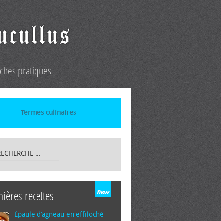
iches pratiques
Termes culinaires
nières recettes
Épaule d’agneau en effiloché