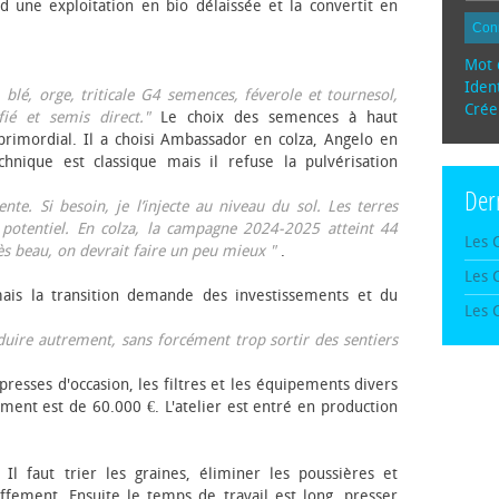
d une exploitation en bio délaissée et la convertit en
Con
Mot 
Ident
, blé, orge, triticale G4 semences, féverole et tournesol,
Crée
fié et semis direct."
Le choix des semences à haut
rimordial. Il a choisi Ambassador en colza, Angelo en
echnique est classique mais il refuse la pulvérisation
Der
te. Si besoin, je l’injecte au niveau du sol. Les terres
 potentiel. En colza, la campagne 2024-2025 atteint 44
Les 
rès beau, on devrait faire un peu mieux "
.
Les 
mais la transition demande des investissements et du
Les 
oduire autrement, sans forcément trop sortir des sentiers
presses d'occasion, les filtres et les équipements divers
ement est de 60.000 €. L'atelier est entré en production
 Il faut trier les graines, éliminer les poussières et
ffement. Ensuite le temps de travail est long, presser