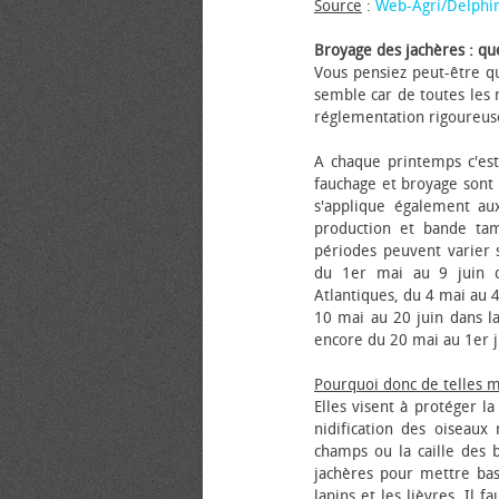
Source
:
Web-Agri/Delphi
Broyage des jachères : que
Vous pensiez peut-être qu
semble car de toutes les m
réglementation rigoureus
A chaque printemps c'est
fauchage et broyage sont i
s'applique également au
production et bande tam
périodes peuvent varier s
du 1er mai au 9 juin da
Atlantiques, du 4 mai au 4
10 mai au 20 juin dans la
encore du 20 mai au 1er j
Pourquoi donc de telles 
Elles visent à protéger l
nidification des oiseaux
champs ou la caille des 
jachères pour mettre bas
lapins et les lièvres. Il 