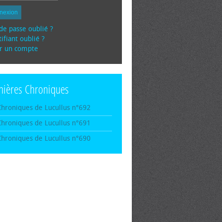
nexion
de passe oublié ?
ifiant oublié ?
r un compte
nières Chroniques
Chroniques de Lucullus n°692
Chroniques de Lucullus n°691
Chroniques de Lucullus n°690