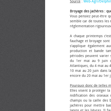
Source
:
Web-Agri/Delphi
Broyage des jachères : que
Vous pensiez peut-être qu
semble car de toutes les m
réglementation rigoureus
A chaque printemps c'est
fauchage et broyage sont i
s'applique également au
production et bande tam
périodes peuvent varier s
du 1er mai au 9 juin da
Atlantiques, du 4 mai au 4
10 mai au 20 juin dans la
encore du 20 mai au 1er j
Pourquoi donc de telles 
Elles visent à protéger l
nidification des oiseaux
champs ou la caille des 
jachères pour mettre bas
lapins et les lièvres. Il 