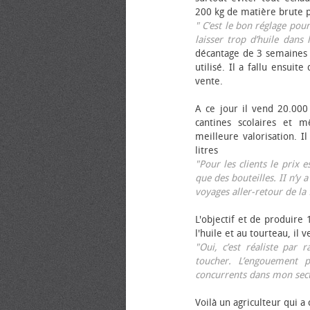
200 kg de matière brute p
" C’est le bon réglage pou
laisser trop d’huile dans 
décantage de 3 semaines 
utilisé. Il a fallu ensuit
vente.
A ce jour il vend 20.000 
cantines scolaires et 
meilleure valorisation. 
litres
"Pour les clients le prix 
que des bouteilles. II n’y a
voyages aller-retour de l
L'objectif et de produire
l'huile et au tourteau, il
"Oui, c’est réaliste pa
toucher. L’engouement p
concurrents dans mon sect
Voilà un agriculteur qui a