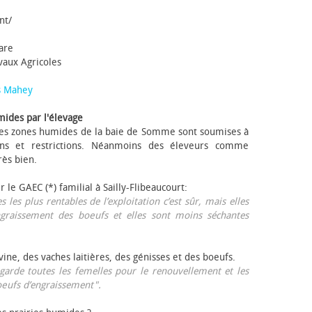
nt/
tare
avaux Agricoles
s Mahey
mides par l'élevage
 Les zones humides de la baie de Somme sont soumises à
ons et restrictions. Néanmoins des éleveurs comme
rès bien.
ur le GAEC (*) familial à Sailly-Flibeaucourt:
s les plus rentables de l’exploitation c’est sûr, mais elles
ngraissement des bœufs et elles sont moins séchantes
ovine, des vaches laitières, des génisses et des bœufs.
garde toutes les femelles pour le renouvellement et les
œufs d’engraissement".