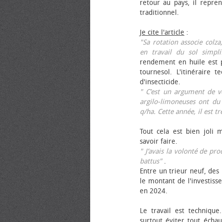
retour au pays, il repren
traditionnel.
Je cite l'article
:
"Sa rotation associe colza
en travail du sol simpli
rendement en huile est p
tournesol. L'itinéraire t
d'insecticide.
" C’est un argument de ven
argilo-limoneuses ont du
q/ha. Cette année, il est t
Tout cela est bien joli 
savoir faire.
" J’avais la volonté de pr
battus"
.
Entre un trieur neuf, des 
le montant de l'investiss
en 2024.
Le travail est technique.
surtout éviter tout échau