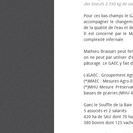
des bœufs à 350 kg de carca
Pour ces bas-champs le GA
accompagner le changemen
de la qualité de l’eau et de
Il est concerné par le M
complexité infernale.
Mathieu Brassart peut fer
on ne peut par utiliser d'
pâturage. Le GAEC y fait d
(-)GAEC : Groupement Agr
(*)MAEC : Mesures Agro-E
(*)MHU Mesure Préservat
basses de prairies (MHU 4
Gaec le Souffle de la Baie 
5 associés et 2 salariés
420 ha de SAU dont 70 ha
380 bovins dont 125 vache