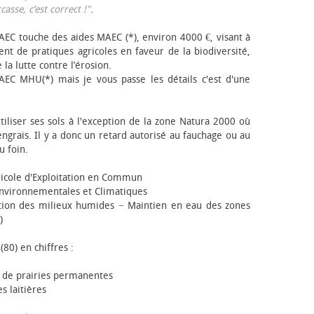
sse, c’est correct !"
.
EC touche des aides MAEC (*), environ 4000 €, visant à
t de pratiques agricoles en faveur de la biodiversité,
 la lutte contre l’érosion.
AEC MHU(*) mais je vous passe les détails c'est d'une
tiliser ses sols à l'exception de la zone Natura 2000 où
engrais. Il y a donc un retard autorisé au fauchage ou au
u foin.
icole d'Exploitation en Commun
nvironnementales et Climatiques
ion des milieux humides − Maintien en eau des zones
)
(80) en chiffres :
 de prairies permanentes
s laitières