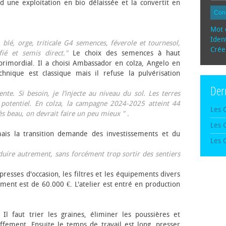
d une exploitation en bio délaissée et la convertit en
Con
Mot 
Ident
, blé, orge, triticale G4 semences, féverole et tournesol,
Crée
fié et semis direct."
Le choix des semences à haut
rimordial. Il a choisi Ambassador en colza, Angelo en
echnique est classique mais il refuse la pulvérisation
Der
te. Si besoin, je l’injecte au niveau du sol. Les terres
 potentiel. En colza, la campagne 2024-2025 atteint 44
Les 
rès beau, on devrait faire un peu mieux "
.
Les 
mais la transition demande des investissements et du
Les 
oduire autrement, sans forcément trop sortir des sentiers
presses d'occasion, les filtres et les équipements divers
ement est de 60.000 €. L'atelier est entré en production
 Il faut trier les graines, éliminer les poussières et
ffement. Ensuite le temps de travail est long, presser