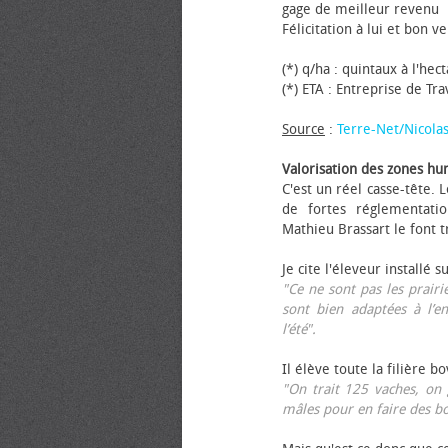
gage de meilleur revenu
Félicitation à lui et bon ve
(*) q/ha : quintaux à l'hec
(*) ETA : Entreprise de Tr
Source
:
Terre-Net/Nicola
Valorisation des zones hu
C'est un réel casse-tête.
de fortes réglementati
Mathieu Brassart le font t
Je cite l'éleveur installé s
"Ce ne sont pas les prairie
sont bien adaptées à l’e
l’été".
Il élève toute la filière b
"On trait 125 vaches, on 
mâles pour en faire des b