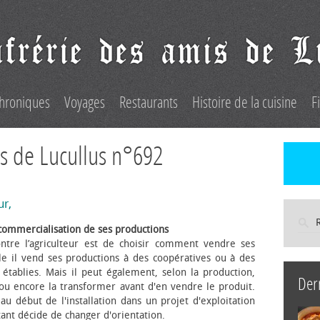
hroniques
Voyages
Restaurants
Histoire de la cuisine
F
s de Lucullus n°692
ur,
commercialisation de ses productions
ntre l’agriculteur est de choisir comment vendre ses
le il vend ses productions à des coopératives ou à des
s établies. Mais il peut également, selon la production,
Der
 ou encore la transformer avant d'en vendre le produit.
au début de l'installation dans un projet d'exploitation
itant décide de changer d'orientation.