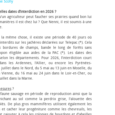
ne Scohy
lles dates d’interdiction en 2026 ?
'un agriculteur peut faucher ses prairies quand bon lui
anières il est chez lui ? Que Nenni, il est soumis à une
e.
 la même chose, il existe une période de 40 jours où
nterdits sur les jachères déclarées sur Telepac (*). Cela
x bordures de champs, bande le long de forêts sans
pon éligible aux aides de la PAC (*). Les dates des
elon les départements. Pour 2026, l’interdiction court
ns les Ardennes, l'Allier, ou encore les Pyrénées-
 juillet dans le Nord, du 5 mai au 13 juin en Moselle, du
 Vienne, du 16 mai au 24 juin dans le Loir-et-Cher, ou
uillet dans la Marne.
mesures
?
a faune sauvage en période de reproduction ainsi que la
 nichant au sol comme la perdrix grise, l'alouette des
blés. De plus gros mammifères utilisent également les
 et cacher leur progéniture comme les chevreuils, les
faut rajouter à cela les colonies de bourdons et d'abeilles