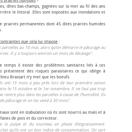
es prairies humides
?
les, dites bas-champs, gagnées sur la mer au fil des ans
rrière le littoral. Elles sont exposées aux inondations et
 prairies permanentes dont 45 dites prairies humides
s.
 contraintes que cela lui impose
:
 parcelles au 10 mai, alors qu’on démarre le pâturage au
iries. Il y a toujours environ un mois de décalage".
e temps il existe des problèmes sanitaires liés à ces
ls présentent des risques parasitaires ce qui oblige à
thieu Brassart n'y met que les bœufs.
ls ont 15 mois à peu près lors de leur première saison
ntre le 15 octobre et le 1er novembre. Il ne faut pas trop
ne rentre plus dans les parcelles à cause de l’humidité. Ils
de pâturage et on les vend à 30 mois".
aux sont en stabulation où ils sont nourris au maïs et à
 fanes de pois et du correcteur.
 la pulpe et du tourteau en phase d’engraissement.
 c’est qu’ils ont un bon indice de consommation. On sort