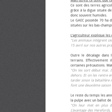
Mais qu'est ce donc que c
Ce sont des terres agrico
grâce à la digue située de
donc souvent humides.
Le GAEC possède 70 ha de
situées sur les bas-champ
L'agriculteur explique les
"Les animaux intègrent ces
15 avril sur nos autres pra
Outre le décalage dans l
terrains. Effectivement i
certaines précautions. Ma
"On les sort début mai. I
dehors. Et on les rentre e
tarder sinon la bétaillère 
font une deuxième saison 
Le reste du temps les anim
la pulpe avec un ballot de
"On leur met en plus de
L’avantage des Herefords,