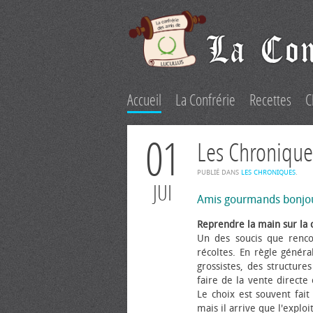
Accueil
La Confrérie
Recettes
C
01
Les Chronique
PUBLIÉ DANS
LES CHRONIQUES
.
JUI
Amis gourmands bonjo
Reprendre la main sur la 
Un des soucis que renco
récoltes. En règle généra
grossistes, des structure
faire de la vente directe
Le choix est souvent fait 
mais il arrive que l'explo