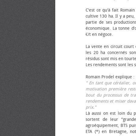
C'est ce qu'à fait Romain
cultive 130 ha. Il y a peu
partie de ses productions
économique. La tonne d’ol
€/t en négoce.
La vente en circuit court
les 20 ha concernés sont
résidus sont mis en tourt
Les rendements sont les su
Romain Prodel explique :
" En tant que céréalier, 
motivation première reste
bout du processus de tra
rendements et miser davan
prix."
Là aussi on est loin du p
sortent de leur "grand
agroéquipement, BTS pui
ETA (*) en Bretagne, no