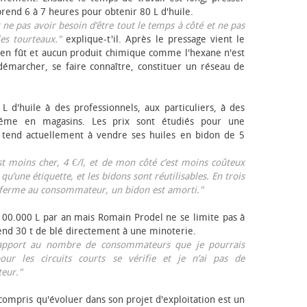
rend 6 à 7 heures pour obtenir 80 L d'huile.
r ne pas avoir besoin d’être tout le temps à côté et ne pas
les tourteaux."
explique-t'il. Après le pressage vient le
en fût et aucun produit chimique comme l'hexane n'est
e démarcher, se faire connaître, constituer un réseau de
L d'huile à des professionnels, aux particuliers, à des
même en magasins. Les prix sont étudiés pour une
Il tend actuellement à vendre ses huiles en bidon de 5
est moins cher, 4 €/l, et de mon côté c’est moins coûteux
 qu’une étiquette, et les bidons sont réutilisables. En trois
a ferme au consommateur, un bidon est amorti."
 100.000 L par an mais Romain Prodel ne se limite pas à
 vend 30 t de blé directement à une minoterie.
r rapport au nombre de consommateurs que je pourrais
our les circuits courts se vérifie et je n’ai pas de
eur."
 compris qu'évoluer dans son projet d'exploitation est un