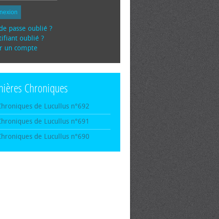
nexion
de passe oublié ?
ifiant oublié ?
r un compte
nières Chroniques
Chroniques de Lucullus n°692
Chroniques de Lucullus n°691
Chroniques de Lucullus n°690