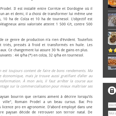
 Prodel. Il est installé entre Corrèze et Dordogne où il
, un an et demi, il a choisi de transformer lui même une
, 10 ha de Colza et 10 ha de tournesol. L'objectif est
éagineux ainsi valorisée atteint 1 500 €/t, contre 500
 de ce genre de production n'a rien d'évident. Toutefois
 triés, pressés à froid et transformés en huile. Les
eaux. Ce changement lui assure 30 % de gains en plus.
ivants : 44 q/ha (*) en colza, 32 q/ha en tournesol.
on est toujours content de faire de bons rendements. Ma
 économique, mais je trouve aussi gratifiant d’aller au
nsformation. À mon avis, il faut arrêter la course aux
tage sur la commercialisation pour mieux maîtriser ses
aysan bourrin que certains aiment à décrire lorsqu'ils
e ville", Romain Prodel a un beau cursus. Bac Pro
s licence pro en agronomie. D'abord employé dans une
tre paysan décide de retrouver son terroir natal. De