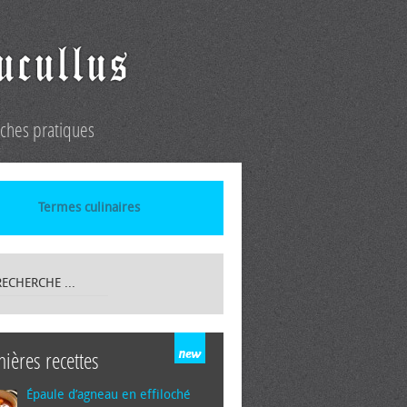
iches pratiques
Termes culinaires
nières recettes
Épaule d’agneau en effiloché