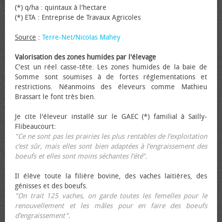
(*) q/ha : quintaux à l'hectare
(*) ETA : Entreprise de Travaux Agricoles
Source
:
Terre-Net/Nicolas Mahey
Valorisation des zones humides par l'élevage
C'est un réel casse-tête. Les zones humides de la baie de
Somme sont soumises à de fortes réglementations et
restrictions. Néanmoins des éleveurs comme Mathieu
Brassart le font très bien.
Je cite l'éleveur installé sur le GAEC (*) familial à Sailly-
Flibeaucourt:
"Ce ne sont pas les prairies les plus rentables de l’exploitation
c’est sûr, mais elles sont bien adaptées à l’engraissement des
bœufs et elles sont moins séchantes l’été".
Il élève toute la filière bovine, des vaches laitières, des
génisses et des bœufs.
"On trait 125 vaches, on garde toutes les femelles pour le
renouvellement et les mâles pour en faire des bœufs
d’engraissement".