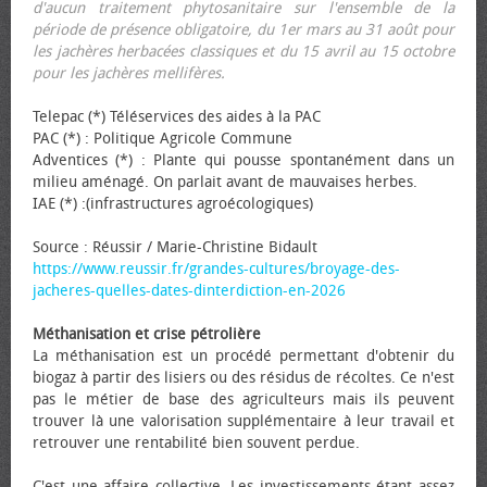
d'aucun traitement phytosanitaire sur l'ensemble de la
période de présence obligatoire, du 1er mars au 31 août pour
les jachères herbacées classiques et du 15 avril au 15 octobre
pour les jachères mellifères.
Telepac (*) Téléservices des aides à la PAC
PAC (*) : Politique Agricole Commune
Adventices (*) : Plante qui pousse spontanément dans un
milieu aménagé. On parlait avant de mauvaises herbes.
IAE (*) :(infrastructures agroécologiques)
Source : Réussir / Marie-Christine Bidault
https://www.reussir.fr/grandes-cultures/broyage-des-
jacheres-quelles-dates-dinterdiction-en-2026
Méthanisation et crise pétrolière
La méthanisation est un procédé permettant d'obtenir du
biogaz à partir des lisiers ou des résidus de récoltes. Ce n'est
pas le métier de base des agriculteurs mais ils peuvent
trouver là une valorisation supplémentaire à leur travail et
retrouver une rentabilité bien souvent perdue.
C'est une affaire collective. Les investissements étant assez