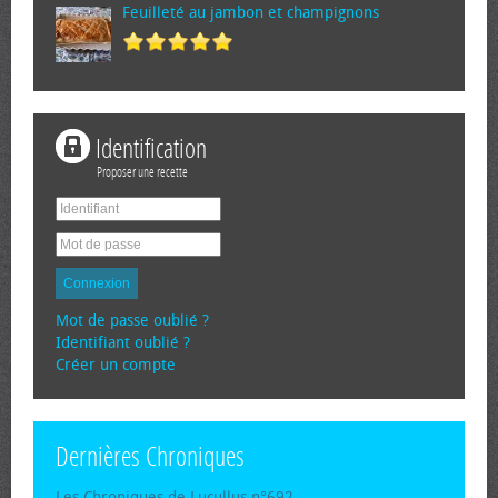
Feuilleté au jambon et champignons
Identification
Proposer une recette
Connexion
Mot de passe oublié ?
Identifiant oublié ?
Créer un compte
Dernières Chroniques
Les Chroniques de Lucullus n°692