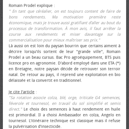
Romain Prodel explique :
" En tant que céréalier, on est toujours content de faire de
bons rendements. Ma motivation première reste
économique, mais je trouve aussi gratifiant d’aller au bout du
processus de transformation. À mon avis, il faut arrêter la
course aux rendements et miser davantage sur la
commercialisation pour mieux maîtriser ses prix."
Là aussi on est loin du paysan bourrin que certains aiment à
décrire lorsqu'ils sortent de leur "grande ville", Romain
Prodel a un beau cursus. Bac Pro agroéquipement, BTS puis
licence pro en agronomie. D'abord employé dans une ETA (*)
en Bretagne, notre paysan décide de retrouver son terroir
natal. De retour au pays, il reprend une exploitation en bio
délaissée et la convertit en traditionnel.
Je cite l'article
:
"Sa rotation associe colza, blé, orge, triticale G4 semences,
féverole et tournesol, en travail du sol simplifié et semis
direct."
Le choix des semences à haut rendement en huile
est primordial. Il a choisi Ambassador en colza, Angelo en
tournesol. L'itinéraire technique est classique mais il refuse
la pulvérisation d'insecticide.