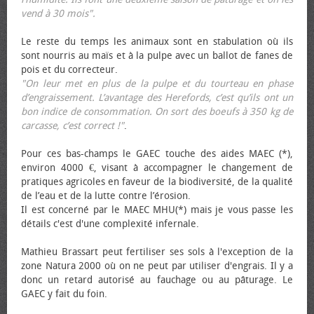
vend à 30 mois".
Le reste du temps les animaux sont en stabulation où ils
sont nourris au maïs et à la pulpe avec un ballot de fanes de
pois et du correcteur.
"On leur met en plus de la pulpe et du tourteau en phase
d’engraissement. L’avantage des Herefords, c’est qu’ils ont un
bon indice de consommation. On sort des bœufs à 350 kg de
carcasse, c’est correct !"
.
Pour ces bas-champs le GAEC touche des aides MAEC (*),
environ 4000 €, visant à accompagner le changement de
pratiques agricoles en faveur de la biodiversité, de la qualité
de l’eau et de la lutte contre l’érosion.
Il est concerné par le MAEC MHU(*) mais je vous passe les
détails c'est d'une complexité infernale.
Mathieu Brassart peut fertiliser ses sols à l'exception de la
zone Natura 2000 où on ne peut par utiliser d'engrais. Il y a
donc un retard autorisé au fauchage ou au pâturage. Le
GAEC y fait du foin.