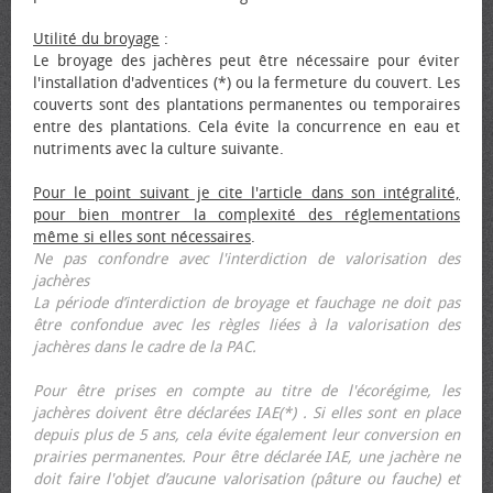
Utilité du broyage
:
Le broyage des jachères peut être nécessaire pour éviter
l'installation d'adventices (*) ou la fermeture du couvert. Les
couverts sont des plantations permanentes ou temporaires
entre des plantations. Cela évite la concurrence en eau et
nutriments avec la culture suivante.
Pour le point suivant je cite l'article dans son intégralité,
pour bien montrer la complexité des réglementations
même si elles sont nécessaires
.
Ne pas confondre avec l'interdiction de valorisation des
jachères
La période d’interdiction de broyage et fauchage ne doit pas
être confondue avec les règles liées à la valorisation des
jachères dans le cadre de la PAC.
Pour être prises en compte au titre de l'écorégime, les
jachères doivent être déclarées IAE(*) . Si elles sont en place
depuis plus de 5 ans, cela évite également leur conversion en
prairies permanentes. Pour être déclarée IAE, une jachère ne
doit faire l'objet d’aucune valorisation (pâture ou fauche) et