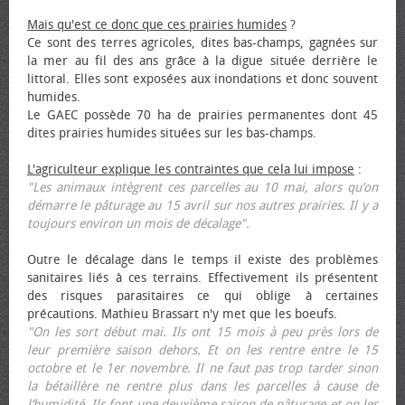
Mais qu'est ce donc que ces prairies humides
?
Ce sont des terres agricoles, dites bas-champs, gagnées sur
la mer au fil des ans grâce à la digue située derrière le
littoral. Elles sont exposées aux inondations et donc souvent
humides.
Le GAEC possède 70 ha de prairies permanentes dont 45
dites prairies humides situées sur les bas-champs.
L'agriculteur explique les contraintes que cela lui impose
:
"Les animaux intègrent ces parcelles au 10 mai, alors qu’on
démarre le pâturage au 15 avril sur nos autres prairies. Il y a
toujours environ un mois de décalage".
Outre le décalage dans le temps il existe des problèmes
sanitaires liés à ces terrains. Effectivement ils présentent
des risques parasitaires ce qui oblige à certaines
précautions. Mathieu Brassart n'y met que les bœufs.
"On les sort début mai. Ils ont 15 mois à peu près lors de
leur première saison dehors. Et on les rentre entre le 15
octobre et le 1er novembre. Il ne faut pas trop tarder sinon
la bétaillère ne rentre plus dans les parcelles à cause de
l’humidité. Ils font une deuxième saison de pâturage et on les