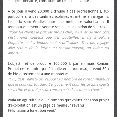
se faire connaître, constituer un réseau de vente.
A ce jour il vend 20.000 L d'huile à des professionnels, aux
particuliers, à des cantines scolaires et même en magasins.
Les prix sont étudiés pour une meilleure valorisation. Il
tend actuellement à vendre ses huiles en bidon de 5 litres
"Pour les clients le prix est moins cher, 4 €/l, et de mon côté
c’est moins coûteux que des bouteilles. II n’y a qu’une
étiquette, et les bidons sont réutilisables. En trois voyages
aller-retour de la ferme au consommateur, un bidon est
amorti."
L'objectif et de produire 100.000 L par an mais Romain
Prodel ne se limite pas à l'huile et au tourteau, il vend 30 t
de blé directement à une minoterie.
"Oui, c’est réaliste par rapport au nombre de consommateurs
que je pourrais toucher. L’engouement pour les circuits courts
se vérifie et je n’ai pas de concurrents dans mon secteur."
Voilà un agriculteur qui a compris qu'évoluer dans son projet
d'exploitation est un gage de meilleur revenu
Félicitation à lui et bon vent/