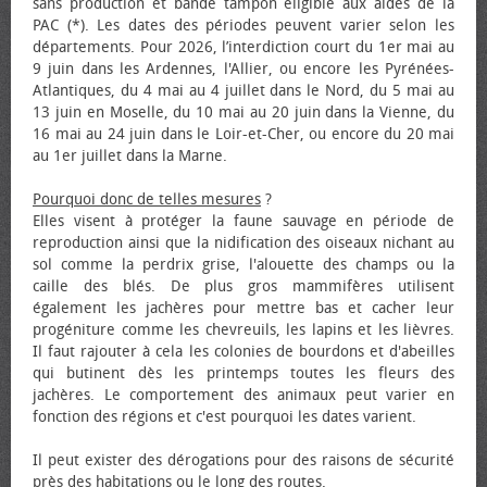
sans production et bande tampon éligible aux aides de la
PAC (*). Les dates des périodes peuvent varier selon les
départements. Pour 2026, l’interdiction court du 1er mai au
9 juin dans les Ardennes, l'Allier, ou encore les Pyrénées-
Atlantiques, du 4 mai au 4 juillet dans le Nord, du 5 mai au
13 juin en Moselle, du 10 mai au 20 juin dans la Vienne, du
16 mai au 24 juin dans le Loir-et-Cher, ou encore du 20 mai
au 1er juillet dans la Marne.
Pourquoi donc de telles mesures
?
Elles visent à protéger la faune sauvage en période de
reproduction ainsi que la nidification des oiseaux nichant au
sol comme la perdrix grise, l'alouette des champs ou la
caille des blés. De plus gros mammifères utilisent
également les jachères pour mettre bas et cacher leur
progéniture comme les chevreuils, les lapins et les lièvres.
Il faut rajouter à cela les colonies de bourdons et d'abeilles
qui butinent dès les printemps toutes les fleurs des
jachères. Le comportement des animaux peut varier en
fonction des régions et c'est pourquoi les dates varient.
Il peut exister des dérogations pour des raisons de sécurité
près des habitations ou le long des routes.