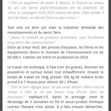
" C’est un argument de vente. Si besoin, je l’injecte au niveau
du sol. Les terres argilo-limoneuses ont du potentiel. En
colza, la campagne 2024-2025 atteint 44 q/ha. Cette année, il
est très beau, on devrait faire un peu mieux "
.
Tout cela est bien joli mais la transition demande des
investissements et du savoir faire.
" J’avais la volonté de produire autrement, sans forcément
trop sortir des sentiers battus"
.
Entre un trieur neuf, des presses d'occasion, les filtres et les
équipements divers le montant de l'investissement est de
60.000 €. L'atelier est entré en production en 2024.
Le travail est technique. Il faut trier les graines, éliminer les
poussières et surtout éviter tout échauffement. Ensuite le
temps de travail est long, presser 200 kg de matière brute
prend 6 à 7 heures pour obtenir 80 L d'huile.
" C’est le bon réglage pour ne pas avoir besoin d’être tout le
temps à côté et ne pas laisser trop d’huile dans les
tourteaux."
explique-t'il. Après le pressage vient le
décantage de 3 semaines en fût et aucun produit chimique
comme l'hexane n'est utilisé. Il a fallu ensuite démarcher,