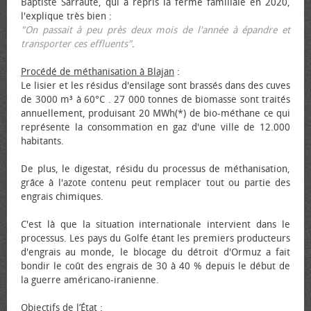
Baptiste Sarraute, qui a repris la ferme familiale en 2020,
l'explique très bien :
"On passait à peu près deux mois de l'année à épandre et
transporter ces effluents"
.
Procédé de méthanisation à Blajan
:
Le lisier et les résidus d'ensilage sont brassés dans des cuves
de 3000 m³ à 60°C . 27 000 tonnes de biomasse sont traités
annuellement, produisant 20 MWh(*) de bio-méthane ce qui
représente la consommation en gaz d'une ville de 12.000
habitants.
De plus, le digestat, résidu du processus de méthanisation,
grâce à l'azote contenu peut remplacer tout ou partie des
engrais chimiques.
C'est là que la situation internationale intervient dans le
processus. Les pays du Golfe étant les premiers producteurs
d'engrais au monde, le blocage du détroit d'Ormuz a fait
bondir le coût des engrais de 30 à 40 % depuis le début de
la guerre américano-iranienne.
Objectifs de l’État
: