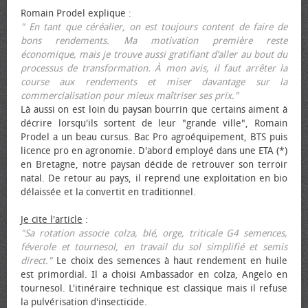
Romain Prodel explique :
" En tant que céréalier, on est toujours content de faire de
bons rendements. Ma motivation première reste
économique, mais je trouve aussi gratifiant d’aller au bout du
processus de transformation. À mon avis, il faut arrêter la
course aux rendements et miser davantage sur la
commercialisation pour mieux maîtriser ses prix."
Là aussi on est loin du paysan bourrin que certains aiment à
décrire lorsqu'ils sortent de leur "grande ville", Romain
Prodel a un beau cursus. Bac Pro agroéquipement, BTS puis
licence pro en agronomie. D'abord employé dans une ETA (*)
en Bretagne, notre paysan décide de retrouver son terroir
natal. De retour au pays, il reprend une exploitation en bio
délaissée et la convertit en traditionnel.
Je cite l'article
:
"Sa rotation associe colza, blé, orge, triticale G4 semences,
féverole et tournesol, en travail du sol simplifié et semis
direct."
Le choix des semences à haut rendement en huile
est primordial. Il a choisi Ambassador en colza, Angelo en
tournesol. L'itinéraire technique est classique mais il refuse
la pulvérisation d'insecticide.