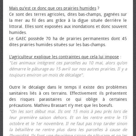
Mais qu'est ce donc que ces prairies humides
?
Ce sont des terres agricoles, dites bas-champs, gagnées sur
la mer au fil des ans grâce à la digue située derrière le
littoral. Elles sont exposées aux inondations et donc souvent
humides.
Le GAEC possède 70 ha de prairies permanentes dont 45
dites prairies humides situées sur les bas-champs.
L'agriculteur explique les contraintes que cela lui impose
:
"Les animaux intègrent ces parcelles au 10 mai, alors qu’on
démarre le pâturage au 15 avril sur nos autres prairies. Il y a
toujours environ un mois de décalage".
Outre le décalage dans le temps il existe des problèmes
sanitaires liés à ces terrains. Effectivement ils présentent
des risques parasitaires ce qui oblige à certaines
précautions. Mathieu Brassart n'y met que les bœufs.
"On les sort début mai. Ils ont 15 mois à peu près lors de
leur première saison dehors. Et on les rentre entre le 15
octobre et le 1er novembre. Il ne faut pas trop tarder sinon
la bétaillère ne rentre plus dans les parcelles à cause de
l’humidité. Ils font une deuxième saison de pâturage et on les