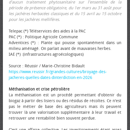
d'aucun traitement phytosanitaire sur l'ensemble de la
période de présence obligatoire, du 1er mars au 31 août pour
les jachères herbacées classiques et du 15 avril au 15 octobre
pour les jachères mellifères.
Telepac (*) Téléservices des aides à la PAC
PAC (*) : Politique Agricole Commune
Adventices (*) : Plante qui pousse spontanément dans un
milieu aménagé. On parlait avant de mauvaises herbes.
IAE (*) :(infrastructures agroécologiques)
Source : Réussir / Marie-Christine Bidault
https://www.reussir.fr/grandes-cultures/broyage-des-
jacheres-quelles-dates-dinterdiction-en-2026
Méthanisation et crise pétrolière
La méthanisation est un procédé permettant d'obtenir du
biogaz à partir des lisiers ou des résidus de récoltes. Ce n'est
pas le métier de base des agriculteurs mais ils peuvent
trouver là une valorisation supplémentaire à leur travail et
retrouver une rentabilité bien souvent perdue.
C'est une affaire collective. Les investissements étant assez