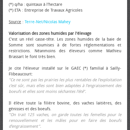
(*) q/ha : quintaux à l'hectare
(*) ETA : Entreprise de Travaux Agricoles
Source
:
Terre-Net/Nicolas Mahey
Valorisation des zones humides par l'élevage
C'est un réel casse-tête. Les zones humides de la baie de
Somme sont soumises à de fortes réglementations et
restrictions. Néanmoins des éleveurs comme Mathieu
Brassart le font très bien.
Je cite l'éleveur installé sur le GAEC (*) familial à Sailly-
Flibeaucourt:
"Ce ne sont pas les prairies les plus rentables de l’exploitation
c’est sûr, mais elles sont bien adaptées à l’engraissement des
bœufs et elles sont moins séchantes l’été".
Il élève toute la filière bovine, des vaches laitières, des
génisses et des bœufs.
"On trait 125 vaches, on garde toutes les femelles pour le
renouvellement et les mâles pour en faire des bœufs
d’engraissement".