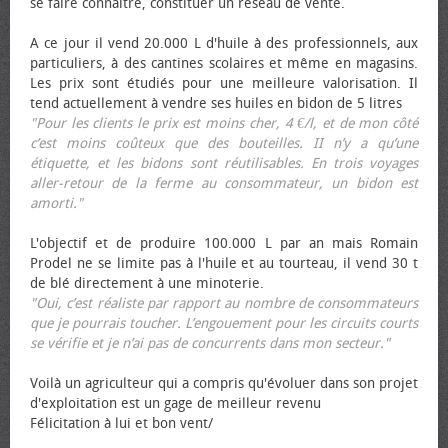
se faire connaître, constituer un réseau de vente.
A ce jour il vend 20.000 L d'huile à des professionnels, aux
particuliers, à des cantines scolaires et même en magasins.
Les prix sont étudiés pour une meilleure valorisation. Il
tend actuellement à vendre ses huiles en bidon de 5 litres
"Pour les clients le prix est moins cher, 4 €/l, et de mon côté
c’est moins coûteux que des bouteilles. II n’y a qu’une
étiquette, et les bidons sont réutilisables. En trois voyages
aller-retour de la ferme au consommateur, un bidon est
amorti."
L'objectif et de produire 100.000 L par an mais Romain
Prodel ne se limite pas à l'huile et au tourteau, il vend 30 t
de blé directement à une minoterie.
"Oui, c’est réaliste par rapport au nombre de consommateurs
que je pourrais toucher. L’engouement pour les circuits courts
se vérifie et je n’ai pas de concurrents dans mon secteur."
Voilà un agriculteur qui a compris qu'évoluer dans son projet
d'exploitation est un gage de meilleur revenu
Félicitation à lui et bon vent/