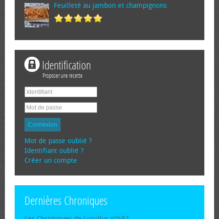
Feuilleté au jambon et champignons
Identification
Proposer une recette
Connexion
Mot de passe oublié ?
Identifiant oublié ?
Créer un compte
Dernières Chroniques
Les Chroniques de Lucullus n°692