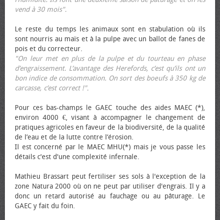
vend à 30 mois".
Le reste du temps les animaux sont en stabulation où ils
sont nourris au maïs et à la pulpe avec un ballot de fanes de
pois et du correcteur.
"On leur met en plus de la pulpe et du tourteau en phase
d’engraissement. L’avantage des Herefords, c’est qu’ils ont un
bon indice de consommation. On sort des bœufs à 350 kg de
carcasse, c’est correct !"
.
Pour ces bas-champs le GAEC touche des aides MAEC (*),
environ 4000 €, visant à accompagner le changement de
pratiques agricoles en faveur de la biodiversité, de la qualité
de l’eau et de la lutte contre l’érosion.
Il est concerné par le MAEC MHU(*) mais je vous passe les
détails c'est d'une complexité infernale.
Mathieu Brassart peut fertiliser ses sols à l'exception de la
zone Natura 2000 où on ne peut par utiliser d'engrais. Il y a
donc un retard autorisé au fauchage ou au pâturage. Le
GAEC y fait du foin.