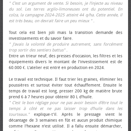
" C’est un argument de vente. Si besoin, je l’injecte au niveau
du sol. Les terres argilo-limoneuses ont du potentiel. En
colza, la campagne 2024-2025 atteint 44 q/ha. Cette année, il
est très beau, on devrait faire un peu mieux "
.
Tout cela est bien joli mais la transition demande des
investissements et du savoir faire.
" J’avais la volonté de produire autrement, sans forcément
trop sortir des sentiers battus"
.
Entre un trieur neuf, des presses d'occasion, les filtres et les
équipements divers le montant de l'investissement est de
60.000 €. L'atelier est entré en production en 2024.
Le travail est technique. Il faut trier les graines, éliminer les
poussières et surtout éviter tout échauffement. Ensuite le
temps de travail est long, presser 200 kg de matière brute
prend 6 à 7 heures pour obtenir 80 L d'huile.
" C’est le bon réglage pour ne pas avoir besoin d’être tout le
temps à côté et ne pas laisser trop d’huile dans les
tourteaux."
explique-t'il. Après le pressage vient le
décantage de 3 semaines en fût et aucun produit chimique
comme l'hexane n'est utilisé. Il a fallu ensuite démarcher,