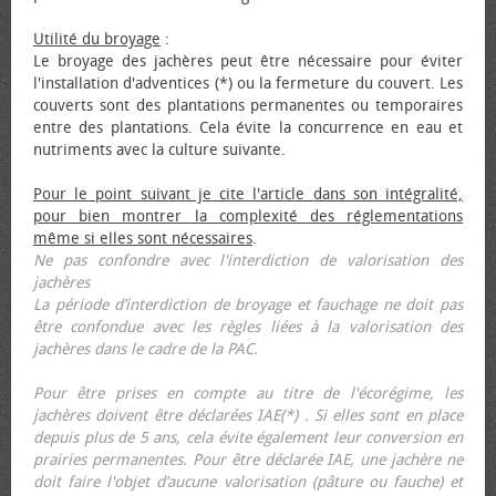
Utilité du broyage
:
Le broyage des jachères peut être nécessaire pour éviter
l'installation d'adventices (*) ou la fermeture du couvert. Les
couverts sont des plantations permanentes ou temporaires
entre des plantations. Cela évite la concurrence en eau et
nutriments avec la culture suivante.
Pour le point suivant je cite l'article dans son intégralité,
pour bien montrer la complexité des réglementations
même si elles sont nécessaires
.
Ne pas confondre avec l'interdiction de valorisation des
jachères
La période d’interdiction de broyage et fauchage ne doit pas
être confondue avec les règles liées à la valorisation des
jachères dans le cadre de la PAC.
Pour être prises en compte au titre de l'écorégime, les
jachères doivent être déclarées IAE(*) . Si elles sont en place
depuis plus de 5 ans, cela évite également leur conversion en
prairies permanentes. Pour être déclarée IAE, une jachère ne
doit faire l'objet d’aucune valorisation (pâture ou fauche) et