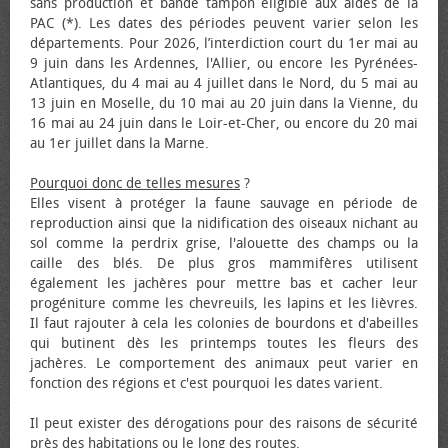
sans production et bande tampon éligible aux aides de la
PAC (*). Les dates des périodes peuvent varier selon les
départements. Pour 2026, l’interdiction court du 1er mai au
9 juin dans les Ardennes, l'Allier, ou encore les Pyrénées-
Atlantiques, du 4 mai au 4 juillet dans le Nord, du 5 mai au
13 juin en Moselle, du 10 mai au 20 juin dans la Vienne, du
16 mai au 24 juin dans le Loir-et-Cher, ou encore du 20 mai
au 1er juillet dans la Marne.
Pourquoi donc de telles mesures
?
Elles visent à protéger la faune sauvage en période de
reproduction ainsi que la nidification des oiseaux nichant au
sol comme la perdrix grise, l'alouette des champs ou la
caille des blés. De plus gros mammifères utilisent
également les jachères pour mettre bas et cacher leur
progéniture comme les chevreuils, les lapins et les lièvres.
Il faut rajouter à cela les colonies de bourdons et d'abeilles
qui butinent dès les printemps toutes les fleurs des
jachères. Le comportement des animaux peut varier en
fonction des régions et c'est pourquoi les dates varient.
Il peut exister des dérogations pour des raisons de sécurité
près des habitations ou le long des routes.