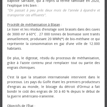
Baptiste Sarraute, qui a repris la ferme familiale en 2020,
l'explique très bien :
"On passait à peu près deux mois de l'année à épandre et
transporter ces effluents"
.
Procédé de méthanisation à Blajan
:
Le lisier et les résidus d'ensilage sont brassés dans des cuves
de 3000 m³ à 60°C . 27 000 tonnes de biomasse sont traités
annuellement, produisant 20 MWh(*) de bio-méthane ce qui
représente la consommation en gaz d'une ville de 12.000
habitants.
De plus, le digestat, résidu du processus de méthanisation,
grâce à l'azote contenu peut remplacer tout ou partie des
engrais chimiques.
C'est là que la situation internationale intervient dans le
processus. Les pays du Golfe étant les premiers producteurs
d'engrais au monde, le blocage du détroit d'Ormuz a fait
bondir le coût des engrais de 30 à 40 % depuis le début de
la guerre américano-iranienne.
Objectifs de l’État
: