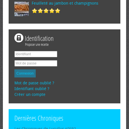
Feuilleté au jambon et champignons
Identification
Proposer une recette
Connexion
Mot de passe oublié ?
Identifiant oublié ?
Créer un compte
Dernières Chroniques
Les Chroniques de Lucullus n°692