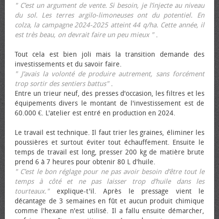
" C’est un argument de vente. Si besoin, je l’injecte au niveau
du sol. Les terres argilo-limoneuses ont du potentiel. En
colza, la campagne 2024-2025 atteint 44 q/ha. Cette année, il
est très beau, on devrait faire un peu mieux "
.
Tout cela est bien joli mais la transition demande des
investissements et du savoir faire.
" J’avais la volonté de produire autrement, sans forcément
trop sortir des sentiers battus"
.
Entre un trieur neuf, des presses d'occasion, les filtres et les
équipements divers le montant de l'investissement est de
60.000 €. L'atelier est entré en production en 2024.
Le travail est technique. Il faut trier les graines, éliminer les
poussières et surtout éviter tout échauffement. Ensuite le
temps de travail est long, presser 200 kg de matière brute
prend 6 à 7 heures pour obtenir 80 L d'huile.
" C’est le bon réglage pour ne pas avoir besoin d’être tout le
temps à côté et ne pas laisser trop d’huile dans les
tourteaux."
explique-t'il. Après le pressage vient le
décantage de 3 semaines en fût et aucun produit chimique
comme l'hexane n'est utilisé. Il a fallu ensuite démarcher,