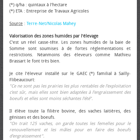
(*) q/ha : quintaux à l'hectare
(*) ETA : Entreprise de Travaux Agricoles
Source
:
Terre-Net/Nicolas Mahey
Valorisation des zones humides par l'élevage
C'est un réel casse-tête. Les zones humides de la baie de
Somme sont soumises à de fortes réglementations et
restrictions. Néanmoins des éleveurs comme Mathieu
Brassart le font très bien.
Je cite l'éleveur installé sur le GAEC (*) familial à Sailly-
Flibeaucourt:
"Ce ne sont pas les prairies les plus rentables de l’exploitation
c’est sûr, mais elles sont bien adaptées à l’engraissement des
bœufs et elles sont moins séchantes l’été".
Il élève toute la filière bovine, des vaches laitières, des
génisses et des bœufs.
"On trait 125 vaches, on garde toutes les femelles pour le
renouvellement et les mâles pour en faire des bœufs
d’engraissement".