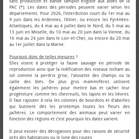
sans production et bande tampon éligible aux aides de la
PAC (*). Les dates des périodes peuvent varier selon les
départements. Pour 2026, l’interdiction court du 1er mai au
9 juin dans les Ardennes, l'Allier, ou encore les Pyrénées-
Atlantiques, du 4 mai au 4 juillet dans le Nord, du 5 mai au
13 juin en Moselle, du 10 mai au 20 juin dans la Vienne, du
16 mai au 24 juin dans le Loir-et-Cher, ou encore du 20 mai
au 1er juillet dans la Marne.
Pourquoi donc de telles mesures
?
Elles visent à protéger la faune sauvage en période de
reproduction ainsi que la nidification des oiseaux nichant au
sol comme la perdrix grise, l'alouette des champs ou la
caille des blés. De plus gros mammifères utilisent
également les jachères pour mettre bas et cacher leur
progéniture comme les chevreuils, les lapins et les lièvres.
Il faut rajouter à cela les colonies de bourdons et d'abeilles
qui butinent dès les printemps toutes les fleurs des
jachères. Le comportement des animaux peut varier en
fonction des régions et c'est pourquoi les dates varient.
Il peut exister des dérogations pour des raisons de sécurité
près des habitations ou le long des routes.