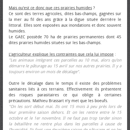
Mais qu'est ce donc que ces prairies humides
?
Ce sont des terres agricoles, dites bas-champs, gagnées sur
la mer au fil des ans grâce à la digue située derrière le
littoral. Elles sont exposées aux inondations et donc souvent
humides.
Le GAEC possède 70 ha de prairies permanentes dont 45
dites prairies humides situées sur les bas-champs.
L'agriculteur explique les contraintes que cela lui impose
:
"Les animaux intègrent ces parcelles au 10 mai, alors qu’on
démarre le pâturage au 15 avril sur nos autres prairies. Il y a
toujours environ un mois de décalage".
Outre le décalage dans le temps il existe des problèmes
sanitaires liés à ces terrains. Effectivement ils présentent
des risques parasitaires ce qui oblige à certaines
précautions. Mathieu Brassart n'y met que les bœufs.
"On les sort début mai. Ils ont 15 mois à peu près lors de
leur première saison dehors. Et on les rentre entre le 15
octobre et le 1er novembre. Il ne faut pas trop tarder sinon
la bétaillère ne rentre plus dans les parcelles à cause de
l’humidité. Ils font une deuxième saison de pâturage et on les