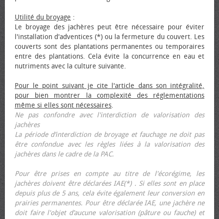
Utilité du broyage
:
Le broyage des jachères peut être nécessaire pour éviter
l'installation d'adventices (*) ou la fermeture du couvert. Les
couverts sont des plantations permanentes ou temporaires
entre des plantations. Cela évite la concurrence en eau et
nutriments avec la culture suivante.
Pour le point suivant je cite l'article dans son intégralité,
pour bien montrer la complexité des réglementations
même si elles sont nécessaires
.
Ne pas confondre avec l'interdiction de valorisation des
jachères
La période d’interdiction de broyage et fauchage ne doit pas
être confondue avec les règles liées à la valorisation des
jachères dans le cadre de la PAC.
Pour être prises en compte au titre de l'écorégime, les
jachères doivent être déclarées IAE(*) . Si elles sont en place
depuis plus de 5 ans, cela évite également leur conversion en
prairies permanentes. Pour être déclarée IAE, une jachère ne
doit faire l'objet d’aucune valorisation (pâture ou fauche) et