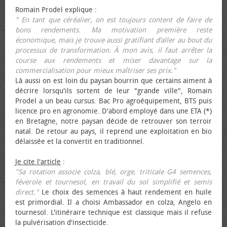
Romain Prodel explique :
" En tant que céréalier, on est toujours content de faire de
bons rendements. Ma motivation première reste
économique, mais je trouve aussi gratifiant d’aller au bout du
processus de transformation. À mon avis, il faut arrêter la
course aux rendements et miser davantage sur la
commercialisation pour mieux maîtriser ses prix."
Là aussi on est loin du paysan bourrin que certains aiment à
décrire lorsqu'ils sortent de leur "grande ville", Romain
Prodel a un beau cursus. Bac Pro agroéquipement, BTS puis
licence pro en agronomie. D'abord employé dans une ETA (*)
en Bretagne, notre paysan décide de retrouver son terroir
natal. De retour au pays, il reprend une exploitation en bio
délaissée et la convertit en traditionnel.
Je cite l'article
:
"Sa rotation associe colza, blé, orge, triticale G4 semences,
féverole et tournesol, en travail du sol simplifié et semis
direct."
Le choix des semences à haut rendement en huile
est primordial. Il a choisi Ambassador en colza, Angelo en
tournesol. L'itinéraire technique est classique mais il refuse
la pulvérisation d'insecticide.