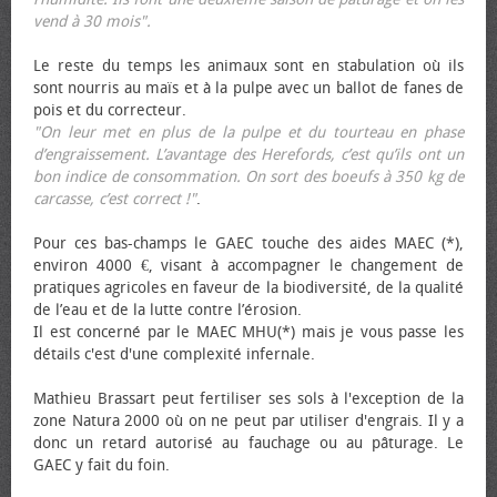
vend à 30 mois".
Le reste du temps les animaux sont en stabulation où ils
sont nourris au maïs et à la pulpe avec un ballot de fanes de
pois et du correcteur.
"On leur met en plus de la pulpe et du tourteau en phase
d’engraissement. L’avantage des Herefords, c’est qu’ils ont un
bon indice de consommation. On sort des bœufs à 350 kg de
carcasse, c’est correct !"
.
Pour ces bas-champs le GAEC touche des aides MAEC (*),
environ 4000 €, visant à accompagner le changement de
pratiques agricoles en faveur de la biodiversité, de la qualité
de l’eau et de la lutte contre l’érosion.
Il est concerné par le MAEC MHU(*) mais je vous passe les
détails c'est d'une complexité infernale.
Mathieu Brassart peut fertiliser ses sols à l'exception de la
zone Natura 2000 où on ne peut par utiliser d'engrais. Il y a
donc un retard autorisé au fauchage ou au pâturage. Le
GAEC y fait du foin.