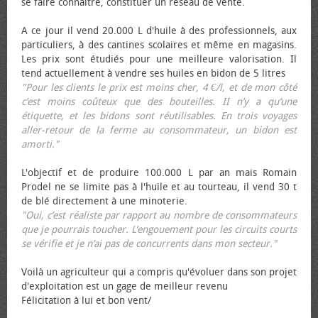
se faire connaître, constituer un réseau de vente.
A ce jour il vend 20.000 L d'huile à des professionnels, aux
particuliers, à des cantines scolaires et même en magasins.
Les prix sont étudiés pour une meilleure valorisation. Il
tend actuellement à vendre ses huiles en bidon de 5 litres
"Pour les clients le prix est moins cher, 4 €/l, et de mon côté
c’est moins coûteux que des bouteilles. II n’y a qu’une
étiquette, et les bidons sont réutilisables. En trois voyages
aller-retour de la ferme au consommateur, un bidon est
amorti."
L'objectif et de produire 100.000 L par an mais Romain
Prodel ne se limite pas à l'huile et au tourteau, il vend 30 t
de blé directement à une minoterie.
"Oui, c’est réaliste par rapport au nombre de consommateurs
que je pourrais toucher. L’engouement pour les circuits courts
se vérifie et je n’ai pas de concurrents dans mon secteur."
Voilà un agriculteur qui a compris qu'évoluer dans son projet
d'exploitation est un gage de meilleur revenu
Félicitation à lui et bon vent/