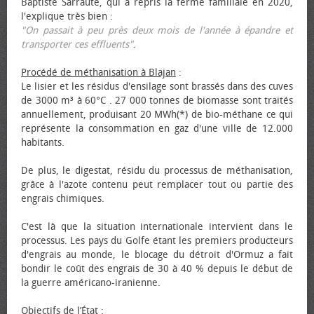
Baptiste Sarraute, qui a repris la ferme familiale en 2020,
l'explique très bien :
"On passait à peu près deux mois de l'année à épandre et
transporter ces effluents"
.
Procédé de méthanisation à Blajan
:
Le lisier et les résidus d'ensilage sont brassés dans des cuves
de 3000 m³ à 60°C . 27 000 tonnes de biomasse sont traités
annuellement, produisant 20 MWh(*) de bio-méthane ce qui
représente la consommation en gaz d'une ville de 12.000
habitants.
De plus, le digestat, résidu du processus de méthanisation,
grâce à l'azote contenu peut remplacer tout ou partie des
engrais chimiques.
C'est là que la situation internationale intervient dans le
processus. Les pays du Golfe étant les premiers producteurs
d'engrais au monde, le blocage du détroit d'Ormuz a fait
bondir le coût des engrais de 30 à 40 % depuis le début de
la guerre américano-iranienne.
Objectifs de l’État
: