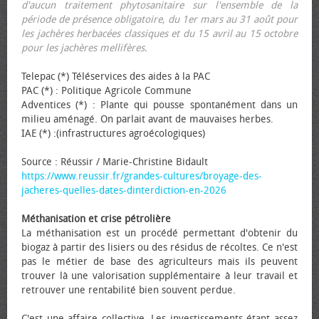
d'aucun traitement phytosanitaire sur l'ensemble de la
période de présence obligatoire, du 1er mars au 31 août pour
les jachères herbacées classiques et du 15 avril au 15 octobre
pour les jachères mellifères.
Telepac (*) Téléservices des aides à la PAC
PAC (*) : Politique Agricole Commune
Adventices (*) : Plante qui pousse spontanément dans un
milieu aménagé. On parlait avant de mauvaises herbes.
IAE (*) :(infrastructures agroécologiques)
Source : Réussir / Marie-Christine Bidault
https://www.reussir.fr/grandes-cultures/broyage-des-
jacheres-quelles-dates-dinterdiction-en-2026
Méthanisation et crise pétrolière
La méthanisation est un procédé permettant d'obtenir du
biogaz à partir des lisiers ou des résidus de récoltes. Ce n'est
pas le métier de base des agriculteurs mais ils peuvent
trouver là une valorisation supplémentaire à leur travail et
retrouver une rentabilité bien souvent perdue.
C'est une affaire collective. Les investissements étant assez