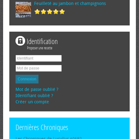
Feuilleté au jambon et champignons
Identification
Proposer une recette
Connexion
Mot de passe oublié ?
Identifiant oublié ?
Créer un compte
Dernières Chroniques
Les Chroniques de Lucullus n°692