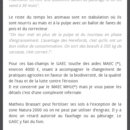
vend à 30 mois".
Le reste du temps les animaux sont en stabulation où ils
sont nourris au maïs et à la pulpe avec un ballot de fanes de
pois et du correcteur.
"On leur met en plus de la pulpe et du tourteau en phase
d’engraissement. L’avantage des Herefords, c’est qu’ils ont un
bon indice de consommation. On sort des bœufs à 350 kg de
carcasse, c’est correct !"
.
Pour ces bas-champs le GAEC touche des aides MAEC (*),
environ 4000 €, visant à accompagner le changement de
pratiques agricoles en faveur de la biodiversité, de la qualité
de l’eau et de la lutte contre l’érosion.
Il est concerné par le MAEC MHU(*) mais je vous passe les
détails c'est d'une complexité infernale.
Mathieu Brassart peut fertiliser ses sols à l'exception de la
zone Natura 2000 où on ne peut par utiliser d'engrais. Il y a
donc un retard autorisé au fauchage ou au pâturage. Le
GAEC y fait du foin.