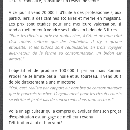
se faire connaître, constituer un réseau de vente.
A ce jour il vend 20.000 L d'huile à des professionnels, aux
particuliers, à des cantines scolaires et même en magasins.
Les prix sont étudiés pour une meilleure valorisation. Il
tend actuellement à vendre ses huiles en bidon de 5 litres
"Pour les clients le prix est moins cher, 4 €/l, et de mon côté
c’est moins coûteux que des bouteilles. II n’y a qu’une
étiquette, et les bidons sont réutilisables. En trois voyages
aller-retour de la ferme au consommateur, un bidon est
amorti."
L'objectif et de produire 100.000 L par an mais Romain
Prodel ne se limite pas à l'huile et au tourteau, il vend 30 t
de blé directement à une minoterie.
"Oui, c’est réaliste par rapport au nombre de consommateurs
que je pourrais toucher. L’engouement pour les circuits courts
se vérifie et je n’ai pas de concurrents dans mon secteur."
Voilà un agriculteur qui a compris qu'évoluer dans son projet
d'exploitation est un gage de meilleur revenu
Félicitation à lui et bon vent/