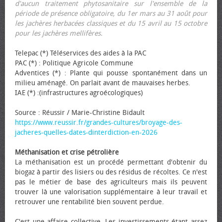
d'aucun traitement phytosanitaire sur l'ensemble de la
période de présence obligatoire, du 1er mars au 31 août pour
les jachères herbacées classiques et du 15 avril au 15 octobre
pour les jachères mellifères.
Telepac (*) Téléservices des aides à la PAC
PAC (*) : Politique Agricole Commune
Adventices (*) : Plante qui pousse spontanément dans un
milieu aménagé. On parlait avant de mauvaises herbes.
IAE (*) :(infrastructures agroécologiques)
Source : Réussir / Marie-Christine Bidault
https://www.reussir.fr/grandes-cultures/broyage-des-
jacheres-quelles-dates-dinterdiction-en-2026
Méthanisation et crise pétrolière
La méthanisation est un procédé permettant d'obtenir du
biogaz à partir des lisiers ou des résidus de récoltes. Ce n'est
pas le métier de base des agriculteurs mais ils peuvent
trouver là une valorisation supplémentaire à leur travail et
retrouver une rentabilité bien souvent perdue.
C'est une affaire collective. Les investissements étant assez