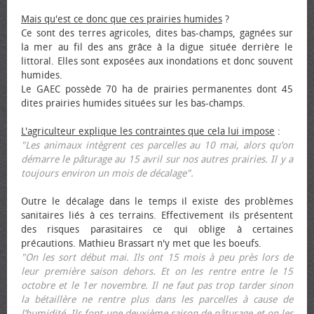
Mais qu'est ce donc que ces prairies humides
?
Ce sont des terres agricoles, dites bas-champs, gagnées sur
la mer au fil des ans grâce à la digue située derrière le
littoral. Elles sont exposées aux inondations et donc souvent
humides.
Le GAEC possède 70 ha de prairies permanentes dont 45
dites prairies humides situées sur les bas-champs.
L'agriculteur explique les contraintes que cela lui impose
:
"Les animaux intègrent ces parcelles au 10 mai, alors qu’on
démarre le pâturage au 15 avril sur nos autres prairies. Il y a
toujours environ un mois de décalage".
Outre le décalage dans le temps il existe des problèmes
sanitaires liés à ces terrains. Effectivement ils présentent
des risques parasitaires ce qui oblige à certaines
précautions. Mathieu Brassart n'y met que les bœufs.
"On les sort début mai. Ils ont 15 mois à peu près lors de
leur première saison dehors. Et on les rentre entre le 15
octobre et le 1er novembre. Il ne faut pas trop tarder sinon
la bétaillère ne rentre plus dans les parcelles à cause de
l’humidité. Ils font une deuxième saison de pâturage et on les