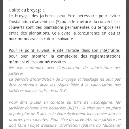
Utilité du broyage
:
Le broyage des jachères peut être nécessaire pour éviter
l'installation d'adventices (*) ou la fermeture du couvert. Les
couverts sont des plantations permanentes ou temporaires
entre des plantations. Cela évite la concurrence en eau et
nutriments avec la culture suivante.
Pour le point suivant je cite l'article dans son intégralité,
pour bien montrer la complexité des réglementations
même si elles sont nécessaires
.
Ne pas confondre avec l'interdiction de valorisation des
jachères
La période d’interdiction de broyage et fauchage ne doit pas
être confondue avec les règles liées à la valorisation des
jachères dans le cadre de la PAC.
Pour être prises en compte au titre de l'écorégime, les
jachères doivent être déclarées IAE(*) . Si elles sont en place
depuis plus de 5 ans, cela évite également leur conversion en
prairies permanentes. Pour être déclarée IAE, une jachère ne
doit faire l'objet d’aucune valorisation (pâture ou fauche) et