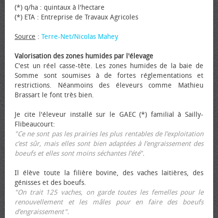
(*) q/ha : quintaux à l'hectare
(*) ETA : Entreprise de Travaux Agricoles
Source
:
Terre-Net/Nicolas Mahey
Valorisation des zones humides par l'élevage
C'est un réel casse-tête. Les zones humides de la baie de
Somme sont soumises à de fortes réglementations et
restrictions. Néanmoins des éleveurs comme Mathieu
Brassart le font très bien.
Je cite l'éleveur installé sur le GAEC (*) familial à Sailly-
Flibeaucourt:
"Ce ne sont pas les prairies les plus rentables de l’exploitation
c’est sûr, mais elles sont bien adaptées à l’engraissement des
bœufs et elles sont moins séchantes l’été".
Il élève toute la filière bovine, des vaches laitières, des
génisses et des bœufs.
"On trait 125 vaches, on garde toutes les femelles pour le
renouvellement et les mâles pour en faire des bœufs
d’engraissement".