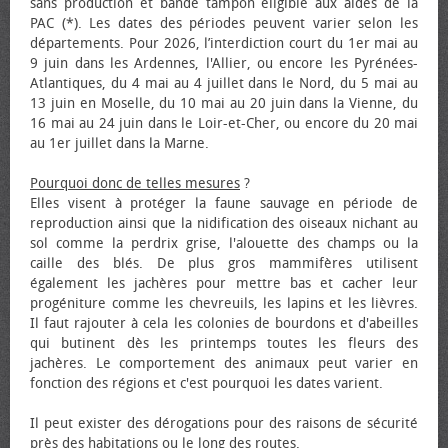
sans production et bande tampon éligible aux aides de la
PAC (*). Les dates des périodes peuvent varier selon les
départements. Pour 2026, l’interdiction court du 1er mai au
9 juin dans les Ardennes, l'Allier, ou encore les Pyrénées-
Atlantiques, du 4 mai au 4 juillet dans le Nord, du 5 mai au
13 juin en Moselle, du 10 mai au 20 juin dans la Vienne, du
16 mai au 24 juin dans le Loir-et-Cher, ou encore du 20 mai
au 1er juillet dans la Marne.
Pourquoi donc de telles mesures
?
Elles visent à protéger la faune sauvage en période de
reproduction ainsi que la nidification des oiseaux nichant au
sol comme la perdrix grise, l'alouette des champs ou la
caille des blés. De plus gros mammifères utilisent
également les jachères pour mettre bas et cacher leur
progéniture comme les chevreuils, les lapins et les lièvres.
Il faut rajouter à cela les colonies de bourdons et d'abeilles
qui butinent dès les printemps toutes les fleurs des
jachères. Le comportement des animaux peut varier en
fonction des régions et c'est pourquoi les dates varient.
Il peut exister des dérogations pour des raisons de sécurité
près des habitations ou le long des routes.