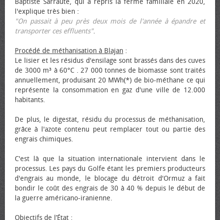
Baptiste Sarraute, qui a repris la ferme familiale en 2020,
l'explique très bien :
"On passait à peu près deux mois de l'année à épandre et
transporter ces effluents"
.
Procédé de méthanisation à Blajan
:
Le lisier et les résidus d'ensilage sont brassés dans des cuves
de 3000 m³ à 60°C . 27 000 tonnes de biomasse sont traités
annuellement, produisant 20 MWh(*) de bio-méthane ce qui
représente la consommation en gaz d'une ville de 12.000
habitants.
De plus, le digestat, résidu du processus de méthanisation,
grâce à l'azote contenu peut remplacer tout ou partie des
engrais chimiques.
C'est là que la situation internationale intervient dans le
processus. Les pays du Golfe étant les premiers producteurs
d'engrais au monde, le blocage du détroit d'Ormuz a fait
bondir le coût des engrais de 30 à 40 % depuis le début de
la guerre américano-iranienne.
Objectifs de l’État
: