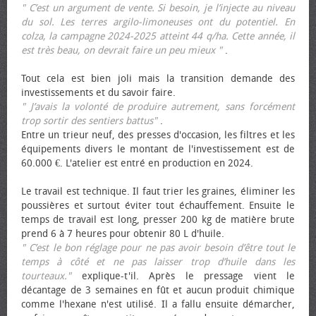
" C’est un argument de vente. Si besoin, je l’injecte au niveau
du sol. Les terres argilo-limoneuses ont du potentiel. En
colza, la campagne 2024-2025 atteint 44 q/ha. Cette année, il
est très beau, on devrait faire un peu mieux "
.
Tout cela est bien joli mais la transition demande des
investissements et du savoir faire.
" J’avais la volonté de produire autrement, sans forcément
trop sortir des sentiers battus"
.
Entre un trieur neuf, des presses d'occasion, les filtres et les
équipements divers le montant de l'investissement est de
60.000 €. L'atelier est entré en production en 2024.
Le travail est technique. Il faut trier les graines, éliminer les
poussières et surtout éviter tout échauffement. Ensuite le
temps de travail est long, presser 200 kg de matière brute
prend 6 à 7 heures pour obtenir 80 L d'huile.
" C’est le bon réglage pour ne pas avoir besoin d’être tout le
temps à côté et ne pas laisser trop d’huile dans les
tourteaux."
explique-t'il. Après le pressage vient le
décantage de 3 semaines en fût et aucun produit chimique
comme l'hexane n'est utilisé. Il a fallu ensuite démarcher,