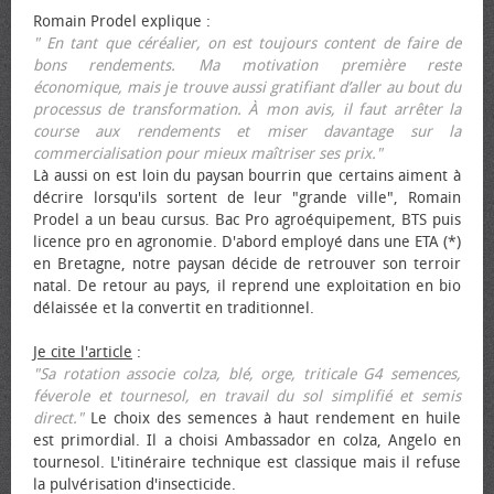
Romain Prodel explique :
" En tant que céréalier, on est toujours content de faire de
bons rendements. Ma motivation première reste
économique, mais je trouve aussi gratifiant d’aller au bout du
processus de transformation. À mon avis, il faut arrêter la
course aux rendements et miser davantage sur la
commercialisation pour mieux maîtriser ses prix."
Là aussi on est loin du paysan bourrin que certains aiment à
décrire lorsqu'ils sortent de leur "grande ville", Romain
Prodel a un beau cursus. Bac Pro agroéquipement, BTS puis
licence pro en agronomie. D'abord employé dans une ETA (*)
en Bretagne, notre paysan décide de retrouver son terroir
natal. De retour au pays, il reprend une exploitation en bio
délaissée et la convertit en traditionnel.
Je cite l'article
:
"Sa rotation associe colza, blé, orge, triticale G4 semences,
féverole et tournesol, en travail du sol simplifié et semis
direct."
Le choix des semences à haut rendement en huile
est primordial. Il a choisi Ambassador en colza, Angelo en
tournesol. L'itinéraire technique est classique mais il refuse
la pulvérisation d'insecticide.