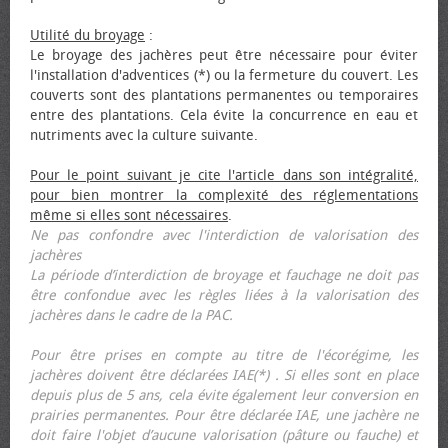
Utilité du broyage
:
Le broyage des jachères peut être nécessaire pour éviter
l'installation d'adventices (*) ou la fermeture du couvert. Les
couverts sont des plantations permanentes ou temporaires
entre des plantations. Cela évite la concurrence en eau et
nutriments avec la culture suivante.
Pour le point suivant je cite l'article dans son intégralité,
pour bien montrer la complexité des réglementations
même si elles sont nécessaires
.
Ne pas confondre avec l'interdiction de valorisation des
jachères
La période d’interdiction de broyage et fauchage ne doit pas
être confondue avec les règles liées à la valorisation des
jachères dans le cadre de la PAC.
Pour être prises en compte au titre de l'écorégime, les
jachères doivent être déclarées IAE(*) . Si elles sont en place
depuis plus de 5 ans, cela évite également leur conversion en
prairies permanentes. Pour être déclarée IAE, une jachère ne
doit faire l'objet d’aucune valorisation (pâture ou fauche) et