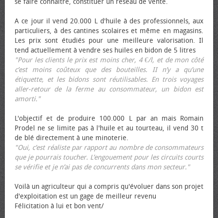
se faire connaître, constituer un réseau de vente.
A ce jour il vend 20.000 L d'huile à des professionnels, aux
particuliers, à des cantines scolaires et même en magasins.
Les prix sont étudiés pour une meilleure valorisation. Il
tend actuellement à vendre ses huiles en bidon de 5 litres
"Pour les clients le prix est moins cher, 4 €/l, et de mon côté
c’est moins coûteux que des bouteilles. II n’y a qu’une
étiquette, et les bidons sont réutilisables. En trois voyages
aller-retour de la ferme au consommateur, un bidon est
amorti."
L'objectif et de produire 100.000 L par an mais Romain
Prodel ne se limite pas à l'huile et au tourteau, il vend 30 t
de blé directement à une minoterie.
"Oui, c’est réaliste par rapport au nombre de consommateurs
que je pourrais toucher. L’engouement pour les circuits courts
se vérifie et je n’ai pas de concurrents dans mon secteur."
Voilà un agriculteur qui a compris qu'évoluer dans son projet
d'exploitation est un gage de meilleur revenu
Félicitation à lui et bon vent/