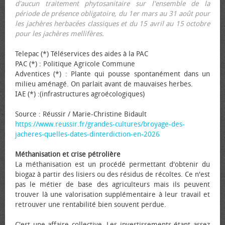
d'aucun traitement phytosanitaire sur l'ensemble de la
période de présence obligatoire, du 1er mars au 31 août pour
les jachères herbacées classiques et du 15 avril au 15 octobre
pour les jachères mellifères.
Telepac (*) Téléservices des aides à la PAC
PAC (*) : Politique Agricole Commune
Adventices (*) : Plante qui pousse spontanément dans un
milieu aménagé. On parlait avant de mauvaises herbes.
IAE (*) :(infrastructures agroécologiques)
Source : Réussir / Marie-Christine Bidault
https://www.reussir.fr/grandes-cultures/broyage-des-
jacheres-quelles-dates-dinterdiction-en-2026
Méthanisation et crise pétrolière
La méthanisation est un procédé permettant d'obtenir du
biogaz à partir des lisiers ou des résidus de récoltes. Ce n'est
pas le métier de base des agriculteurs mais ils peuvent
trouver là une valorisation supplémentaire à leur travail et
retrouver une rentabilité bien souvent perdue.
C'est une affaire collective. Les investissements étant assez