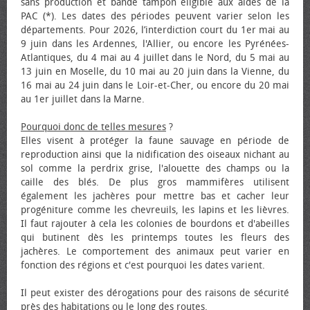
sans production et bande tampon éligible aux aides de la
PAC (*). Les dates des périodes peuvent varier selon les
départements. Pour 2026, l’interdiction court du 1er mai au
9 juin dans les Ardennes, l'Allier, ou encore les Pyrénées-
Atlantiques, du 4 mai au 4 juillet dans le Nord, du 5 mai au
13 juin en Moselle, du 10 mai au 20 juin dans la Vienne, du
16 mai au 24 juin dans le Loir-et-Cher, ou encore du 20 mai
au 1er juillet dans la Marne.
Pourquoi donc de telles mesures
?
Elles visent à protéger la faune sauvage en période de
reproduction ainsi que la nidification des oiseaux nichant au
sol comme la perdrix grise, l'alouette des champs ou la
caille des blés. De plus gros mammifères utilisent
également les jachères pour mettre bas et cacher leur
progéniture comme les chevreuils, les lapins et les lièvres.
Il faut rajouter à cela les colonies de bourdons et d'abeilles
qui butinent dès les printemps toutes les fleurs des
jachères. Le comportement des animaux peut varier en
fonction des régions et c'est pourquoi les dates varient.
Il peut exister des dérogations pour des raisons de sécurité
près des habitations ou le long des routes.