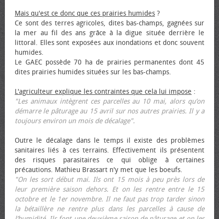
Mais qu'est ce donc que ces prairies humides
?
Ce sont des terres agricoles, dites bas-champs, gagnées sur
la mer au fil des ans grâce à la digue située derrière le
littoral. Elles sont exposées aux inondations et donc souvent
humides.
Le GAEC possède 70 ha de prairies permanentes dont 45
dites prairies humides situées sur les bas-champs.
L'agriculteur explique les contraintes que cela lui impose
:
"Les animaux intègrent ces parcelles au 10 mai, alors qu’on
démarre le pâturage au 15 avril sur nos autres prairies. Il y a
toujours environ un mois de décalage".
Outre le décalage dans le temps il existe des problèmes
sanitaires liés à ces terrains. Effectivement ils présentent
des risques parasitaires ce qui oblige à certaines
précautions. Mathieu Brassart n'y met que les bœufs.
"On les sort début mai. Ils ont 15 mois à peu près lors de
leur première saison dehors. Et on les rentre entre le 15
octobre et le 1er novembre. Il ne faut pas trop tarder sinon
la bétaillère ne rentre plus dans les parcelles à cause de
l’humidité. Ils font une deuxième saison de pâturage et on les