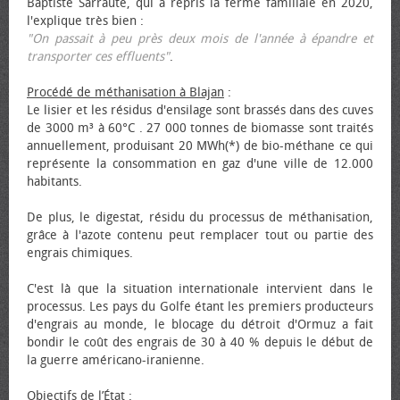
Baptiste Sarraute, qui a repris la ferme familiale en 2020,
l'explique très bien :
"On passait à peu près deux mois de l'année à épandre et
transporter ces effluents"
.
Procédé de méthanisation à Blajan
:
Le lisier et les résidus d'ensilage sont brassés dans des cuves
de 3000 m³ à 60°C . 27 000 tonnes de biomasse sont traités
annuellement, produisant 20 MWh(*) de bio-méthane ce qui
représente la consommation en gaz d'une ville de 12.000
habitants.
De plus, le digestat, résidu du processus de méthanisation,
grâce à l'azote contenu peut remplacer tout ou partie des
engrais chimiques.
C'est là que la situation internationale intervient dans le
processus. Les pays du Golfe étant les premiers producteurs
d'engrais au monde, le blocage du détroit d'Ormuz a fait
bondir le coût des engrais de 30 à 40 % depuis le début de
la guerre américano-iranienne.
Objectifs de l’État
: