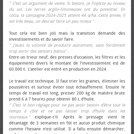
" C’est un argument de vente. Si besoin, je l’injecte au niveau
du sol. Les terres argilo-limoneuses ont du potentiel. En
colza, la campagne 2024-2025 atteint 44 q/ha. Cette année, il
est très beau, on devrait faire un peu mieux "
.
Tout cela est bien joli mais la transition demande des
investissements et du savoir faire.
" J’avais la volonté de produire autrement, sans forcément
trop sortir des sentiers battus"
.
Entre un trieur neuf, des presses d'occasion, les filtres et les
équipements divers le montant de l'investissement est de
60.000 €. L'atelier est entré en production en 2024.
Le travail est technique. Il faut trier les graines, éliminer les
poussières et surtout éviter tout échauffement. Ensuite le
temps de travail est long, presser 200 kg de matière brute
prend 6 à 7 heures pour obtenir 80 L d'huile.
" C’est le bon réglage pour ne pas avoir besoin d’être tout le
temps à côté et ne pas laisser trop d’huile dans les
tourteaux."
explique-t'il. Après le pressage vient le
décantage de 3 semaines en fût et aucun produit chimique
comme l'hexane n'est utilisé. Il a fallu ensuite démarcher,