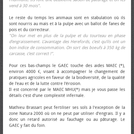
vend à 30 mois".
Le reste du temps les animaux sont en stabulation où ils
sont nourris au maïs et à la pulpe avec un ballot de fanes de
pois et du correcteur.
"On leur met en plus de la pulpe et du tourteau en phase
d’engraissement. L’avantage des Herefords, c’est qu’ils ont un
bon indice de consommation. On sort des bœufs à 350 kg de
carcasse, c’est correct !"
.
Pour ces bas-champs le GAEC touche des aides MAEC (*),
environ 4000 €, visant à accompagner le changement de
pratiques agricoles en faveur de la biodiversité, de la qualité
de l’eau et de la lutte contre l’érosion.
Il est concerné par le MAEC MHU(*) mais je vous passe les
détails c'est d'une complexité infernale.
Mathieu Brassart peut fertiliser ses sols à l'exception de la
zone Natura 2000 où on ne peut par utiliser d'engrais. Il y a
donc un retard autorisé au fauchage ou au pâturage. Le
GAEC y fait du foin.