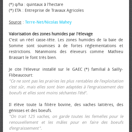
(*) q/ha : quintaux à l'hectare
(*) ETA : Entreprise de Travaux Agricoles
Source
:
Terre-Net/Nicolas Mahey
Valorisation des zones humides par l'élevage
C'est un réel casse-tête. Les zones humides de la baie de
Somme sont soumises à de fortes réglementations et
restrictions. Néanmoins des éleveurs comme Mathieu
Brassart le font très bien.
Je cite l'éleveur installé sur le GAEC (*) familial à Sailly-
Flibeaucourt:
"Ce ne sont pas les prairies les plus rentables de l’exploitation
c’est sûr, mais elles sont bien adaptées à l’engraissement des
bœufs et elles sont moins séchantes l’été".
Il élève toute la filière bovine, des vaches laitières, des
génisses et des bœufs.
"On trait 125 vaches, on garde toutes les femelles pour le
renouvellement et les mâles pour en faire des bœufs
d’engraissement".