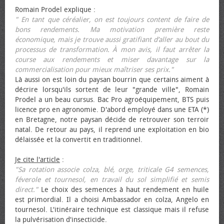
Romain Prodel explique :
" En tant que céréalier, on est toujours content de faire de
bons rendements. Ma motivation première reste
économique, mais je trouve aussi gratifiant d’aller au bout du
processus de transformation. À mon avis, il faut arrêter la
course aux rendements et miser davantage sur la
commercialisation pour mieux maîtriser ses prix."
Là aussi on est loin du paysan bourrin que certains aiment à
décrire lorsqu'ils sortent de leur "grande ville", Romain
Prodel a un beau cursus. Bac Pro agroéquipement, BTS puis
licence pro en agronomie. D'abord employé dans une ETA (*)
en Bretagne, notre paysan décide de retrouver son terroir
natal. De retour au pays, il reprend une exploitation en bio
délaissée et la convertit en traditionnel.
Je cite l'article
:
"Sa rotation associe colza, blé, orge, triticale G4 semences,
féverole et tournesol, en travail du sol simplifié et semis
direct."
Le choix des semences à haut rendement en huile
est primordial. Il a choisi Ambassador en colza, Angelo en
tournesol. L'itinéraire technique est classique mais il refuse
la pulvérisation d'insecticide.