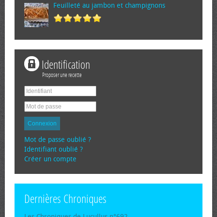
Feuilleté au jambon et champignons
Identification
Proposer une recette
Connexion
Mot de passe oublié ?
Identifiant oublié ?
Créer un compte
Dernières Chroniques
Les Chroniques de Lucullus n°692