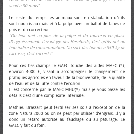
vend à 30 mois".
Le reste du temps les animaux sont en stabulation où ils
sont nourris au maïs et à la pulpe avec un ballot de fanes de
pois et du correcteur.
"On leur met en plus de la pulpe et du tourteau en phase
d’engraissement. L’avantage des Herefords, c’est qu’ils ont un
bon indice de consommation. On sort des bœufs à 350 kg de
carcasse, c’est correct !"
.
Pour ces bas-champs le GAEC touche des aides MAEC (*),
environ 4000 €, visant à accompagner le changement de
pratiques agricoles en faveur de la biodiversité, de la qualité
de l’eau et de la lutte contre l’érosion.
Il est concerné par le MAEC MHU(*) mais je vous passe les
détails c'est d'une complexité infernale.
Mathieu Brassart peut fertiliser ses sols à l'exception de la
zone Natura 2000 où on ne peut par utiliser d'engrais. Il y a
donc un retard autorisé au fauchage ou au pâturage. Le
GAEC y fait du foin.