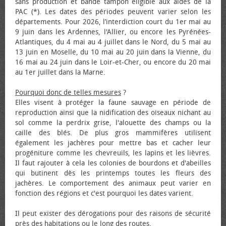
sans production et bande tampon éligible aux aides de la
PAC (*). Les dates des périodes peuvent varier selon les
départements. Pour 2026, l’interdiction court du 1er mai au
9 juin dans les Ardennes, l'Allier, ou encore les Pyrénées-
Atlantiques, du 4 mai au 4 juillet dans le Nord, du 5 mai au
13 juin en Moselle, du 10 mai au 20 juin dans la Vienne, du
16 mai au 24 juin dans le Loir-et-Cher, ou encore du 20 mai
au 1er juillet dans la Marne.
Pourquoi donc de telles mesures
?
Elles visent à protéger la faune sauvage en période de
reproduction ainsi que la nidification des oiseaux nichant au
sol comme la perdrix grise, l'alouette des champs ou la
caille des blés. De plus gros mammifères utilisent
également les jachères pour mettre bas et cacher leur
progéniture comme les chevreuils, les lapins et les lièvres.
Il faut rajouter à cela les colonies de bourdons et d'abeilles
qui butinent dès les printemps toutes les fleurs des
jachères. Le comportement des animaux peut varier en
fonction des régions et c'est pourquoi les dates varient.
Il peut exister des dérogations pour des raisons de sécurité
près des habitations ou le long des routes.