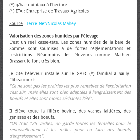
(*) q/ha : quintaux à l'hectare
(*) ETA : Entreprise de Travaux Agricoles
Source
:
Terre-Net/Nicolas Mahey
Valorisation des zones humides par l'élevage
C'est un réel casse-tête. Les zones humides de la baie de
Somme sont soumises à de fortes réglementations et
restrictions. Néanmoins des éleveurs comme Mathieu
Brassart le font très bien.
Je cite l'éleveur installé sur le GAEC (*) familial à Sailly-
Flibeaucourt:
"Ce ne sont pas les prairies les plus rentables de l’exploitation
c’est sûr, mais elles sont bien adaptées à l’engraissement des
bœufs et elles sont moins séchantes l’été".
Il élève toute la filière bovine, des vaches laitières, des
génisses et des bœufs.
"On trait 125 vaches, on garde toutes les femelles pour le
renouvellement et les mâles pour en faire des bœufs
d’engraissement".