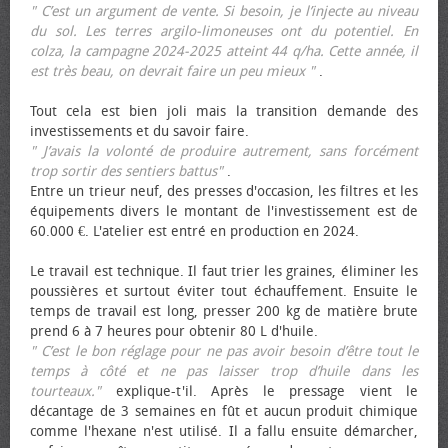
" C’est un argument de vente. Si besoin, je l’injecte au niveau
du sol. Les terres argilo-limoneuses ont du potentiel. En
colza, la campagne 2024-2025 atteint 44 q/ha. Cette année, il
est très beau, on devrait faire un peu mieux "
.
Tout cela est bien joli mais la transition demande des
investissements et du savoir faire.
" J’avais la volonté de produire autrement, sans forcément
trop sortir des sentiers battus"
.
Entre un trieur neuf, des presses d'occasion, les filtres et les
équipements divers le montant de l'investissement est de
60.000 €. L'atelier est entré en production en 2024.
Le travail est technique. Il faut trier les graines, éliminer les
poussières et surtout éviter tout échauffement. Ensuite le
temps de travail est long, presser 200 kg de matière brute
prend 6 à 7 heures pour obtenir 80 L d'huile.
" C’est le bon réglage pour ne pas avoir besoin d’être tout le
temps à côté et ne pas laisser trop d’huile dans les
tourteaux."
explique-t'il. Après le pressage vient le
décantage de 3 semaines en fût et aucun produit chimique
comme l'hexane n'est utilisé. Il a fallu ensuite démarcher,