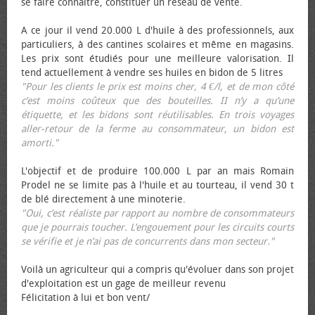
se faire connaître, constituer un réseau de vente.
A ce jour il vend 20.000 L d'huile à des professionnels, aux
particuliers, à des cantines scolaires et même en magasins.
Les prix sont étudiés pour une meilleure valorisation. Il
tend actuellement à vendre ses huiles en bidon de 5 litres
"Pour les clients le prix est moins cher, 4 €/l, et de mon côté
c’est moins coûteux que des bouteilles. II n’y a qu’une
étiquette, et les bidons sont réutilisables. En trois voyages
aller-retour de la ferme au consommateur, un bidon est
amorti."
L'objectif et de produire 100.000 L par an mais Romain
Prodel ne se limite pas à l'huile et au tourteau, il vend 30 t
de blé directement à une minoterie.
"Oui, c’est réaliste par rapport au nombre de consommateurs
que je pourrais toucher. L’engouement pour les circuits courts
se vérifie et je n’ai pas de concurrents dans mon secteur."
Voilà un agriculteur qui a compris qu'évoluer dans son projet
d'exploitation est un gage de meilleur revenu
Félicitation à lui et bon vent/