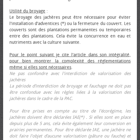
Utilité du broyage
:
Le broyage des jachères peut être nécessaire pour éviter
l'installation d'adventices (*) ou la fermeture du couvert. Les
couverts sont des plantations permanentes ou temporaires
entre des plantations. Cela évite la concurrence en eau et
nutriments avec la culture suivante.
Pour le point suivant je cite l'article dans son intégralité,
pour bien montrer la complexité des réglementations
même si elles sont nécessaires
.
Ne pas confondre avec l'interdiction de valorisation des
jachères
La période d’interdiction de broyage et fauchage ne doit pas
être confondue avec les règles liées à la valorisation des
jachères dans le cadre de la PAC.
Pour être prises en compte au titre de l'écorégime, les
jachères doivent être déclarées IAE(*) . Si elles sont en place
depuis plus de 5 ans, cela évite également leur conversion en
prairies permanentes. Pour être déclarée IAE, une jachère ne
doit faire l'objet d’aucune valorisation (pâture ou fauche) et