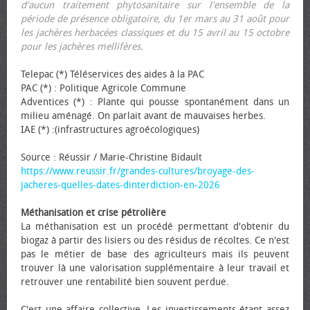
d'aucun traitement phytosanitaire sur l'ensemble de la
période de présence obligatoire, du 1er mars au 31 août pour
les jachères herbacées classiques et du 15 avril au 15 octobre
pour les jachères mellifères.
Telepac (*) Téléservices des aides à la PAC
PAC (*) : Politique Agricole Commune
Adventices (*) : Plante qui pousse spontanément dans un
milieu aménagé. On parlait avant de mauvaises herbes.
IAE (*) :(infrastructures agroécologiques)
Source : Réussir / Marie-Christine Bidault
https://www.reussir.fr/grandes-cultures/broyage-des-
jacheres-quelles-dates-dinterdiction-en-2026
Méthanisation et crise pétrolière
La méthanisation est un procédé permettant d'obtenir du
biogaz à partir des lisiers ou des résidus de récoltes. Ce n'est
pas le métier de base des agriculteurs mais ils peuvent
trouver là une valorisation supplémentaire à leur travail et
retrouver une rentabilité bien souvent perdue.
C'est une affaire collective. Les investissements étant assez