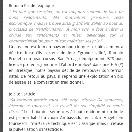
Romain Prodel explique :
" En tant que céréalier, on est toujours content de faire de
bons rendements. Ma motivation première reste
économique, mais je trouve aussi gratifiant d’aller au bout du
processus de transformation. À mon avis, il faut arrêter la
course aux rendements et miser davantage sur la
commercialisation pour mieux maîtriser ses prix."
Là aussi on est loin du paysan bourrin que certains aiment à
décrire lorsqu'ils sortent de leur "grande ville", Romain
Prodel a un beau cursus. Bac Pro agroéquipement, BTS puis
licence pro en agronomie. D'abord employé dans une ETA (*)
en Bretagne, notre paysan décide de retrouver son terroir
natal. De retour au pays, il reprend une exploitation en bio
délaissée et la convertit en traditionnel.
Je cite l'article
:
"Sa rotation associe colza, blé, orge, triticale G4 semences,
féverole et tournesol, en travail du sol simplifié et semis
direct."
Le choix des semences à haut rendement en huile
est primordial. Il a choisi Ambassador en colza, Angelo en
tournesol. L'itinéraire technique est classique mais il refuse
la pulvérisation d'insecticide.