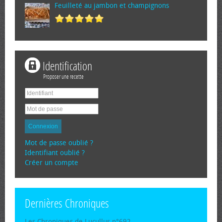
Feuilleté au jambon et champignons
Identification
Proposer une recette
Connexion
Mot de passe oublié ?
Identifiant oublié ?
Créer un compte
Dernières Chroniques
Les Chroniques de Lucullus n°692