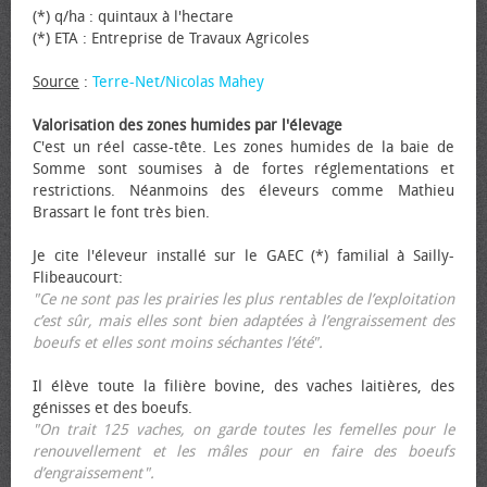
(*) q/ha : quintaux à l'hectare
(*) ETA : Entreprise de Travaux Agricoles
Source
:
Terre-Net/Nicolas Mahey
Valorisation des zones humides par l'élevage
C'est un réel casse-tête. Les zones humides de la baie de
Somme sont soumises à de fortes réglementations et
restrictions. Néanmoins des éleveurs comme Mathieu
Brassart le font très bien.
Je cite l'éleveur installé sur le GAEC (*) familial à Sailly-
Flibeaucourt:
"Ce ne sont pas les prairies les plus rentables de l’exploitation
c’est sûr, mais elles sont bien adaptées à l’engraissement des
bœufs et elles sont moins séchantes l’été".
Il élève toute la filière bovine, des vaches laitières, des
génisses et des bœufs.
"On trait 125 vaches, on garde toutes les femelles pour le
renouvellement et les mâles pour en faire des bœufs
d’engraissement".