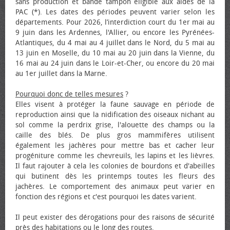
sans production et bande tampon éligible aux aides de la
PAC (*). Les dates des périodes peuvent varier selon les
départements. Pour 2026, l’interdiction court du 1er mai au
9 juin dans les Ardennes, l'Allier, ou encore les Pyrénées-
Atlantiques, du 4 mai au 4 juillet dans le Nord, du 5 mai au
13 juin en Moselle, du 10 mai au 20 juin dans la Vienne, du
16 mai au 24 juin dans le Loir-et-Cher, ou encore du 20 mai
au 1er juillet dans la Marne.
Pourquoi donc de telles mesures
?
Elles visent à protéger la faune sauvage en période de
reproduction ainsi que la nidification des oiseaux nichant au
sol comme la perdrix grise, l'alouette des champs ou la
caille des blés. De plus gros mammifères utilisent
également les jachères pour mettre bas et cacher leur
progéniture comme les chevreuils, les lapins et les lièvres.
Il faut rajouter à cela les colonies de bourdons et d'abeilles
qui butinent dès les printemps toutes les fleurs des
jachères. Le comportement des animaux peut varier en
fonction des régions et c'est pourquoi les dates varient.
Il peut exister des dérogations pour des raisons de sécurité
près des habitations ou le long des routes.