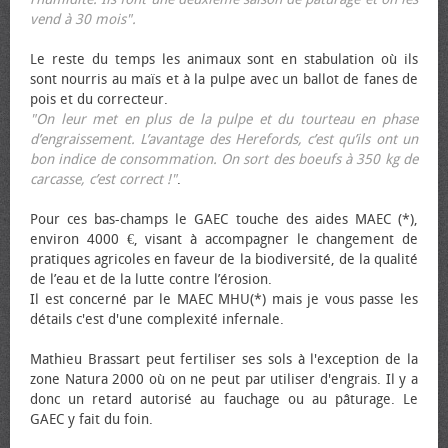
vend à 30 mois".
Le reste du temps les animaux sont en stabulation où ils
sont nourris au maïs et à la pulpe avec un ballot de fanes de
pois et du correcteur.
"On leur met en plus de la pulpe et du tourteau en phase
d’engraissement. L’avantage des Herefords, c’est qu’ils ont un
bon indice de consommation. On sort des bœufs à 350 kg de
carcasse, c’est correct !"
.
Pour ces bas-champs le GAEC touche des aides MAEC (*),
environ 4000 €, visant à accompagner le changement de
pratiques agricoles en faveur de la biodiversité, de la qualité
de l’eau et de la lutte contre l’érosion.
Il est concerné par le MAEC MHU(*) mais je vous passe les
détails c'est d'une complexité infernale.
Mathieu Brassart peut fertiliser ses sols à l'exception de la
zone Natura 2000 où on ne peut par utiliser d'engrais. Il y a
donc un retard autorisé au fauchage ou au pâturage. Le
GAEC y fait du foin.