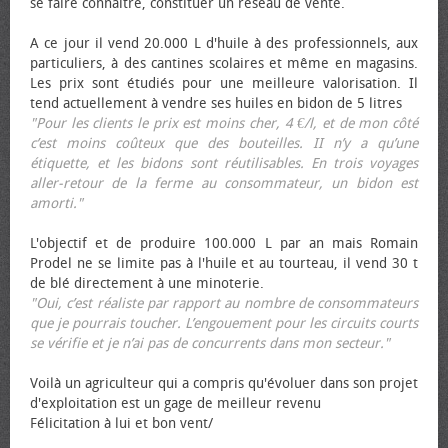
se faire connaître, constituer un réseau de vente.
A ce jour il vend 20.000 L d'huile à des professionnels, aux
particuliers, à des cantines scolaires et même en magasins.
Les prix sont étudiés pour une meilleure valorisation. Il
tend actuellement à vendre ses huiles en bidon de 5 litres
"Pour les clients le prix est moins cher, 4 €/l, et de mon côté
c’est moins coûteux que des bouteilles. II n’y a qu’une
étiquette, et les bidons sont réutilisables. En trois voyages
aller-retour de la ferme au consommateur, un bidon est
amorti."
L'objectif et de produire 100.000 L par an mais Romain
Prodel ne se limite pas à l'huile et au tourteau, il vend 30 t
de blé directement à une minoterie.
"Oui, c’est réaliste par rapport au nombre de consommateurs
que je pourrais toucher. L’engouement pour les circuits courts
se vérifie et je n’ai pas de concurrents dans mon secteur."
Voilà un agriculteur qui a compris qu'évoluer dans son projet
d'exploitation est un gage de meilleur revenu
Félicitation à lui et bon vent/