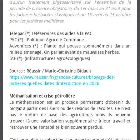
d'aucun traitement phytosanitaire sur l'ensemble de la
période de présence obligatoire, du 1er mars au 31 août pour
les jachères herbacées classiques et du 15 avril au 15 octobre
pour les jachères mellifères.
Telepac (*) Téléservices des aides à la PAC
PAC (*) : Politique Agricole Commune
Adventices (*) : Plante qui pousse spontanément dans un
milieu aménagé. On parlait avant de mauvaises herbes.
IAE (*) :(infrastructures agroécologiques)
Source : Réussir / Marie-Christine Bidault
https://www.reussir.fr/grandes-cultures/broyage-des-
jacheres-quelles-dates-dinterdiction-en-2026
Méthanisation et crise pétrolière
La méthanisation est un procédé permettant d'obtenir du
biogaz à partir des lisiers ou des résidus de récoltes. Ce n'est
pas le métier de base des agriculteurs mais ils peuvent
trouver là une valorisation supplémentaire à leur travail et
retrouver une rentabilité bien souvent perdue.
C'est une affaire collective. Les investissements étant assez