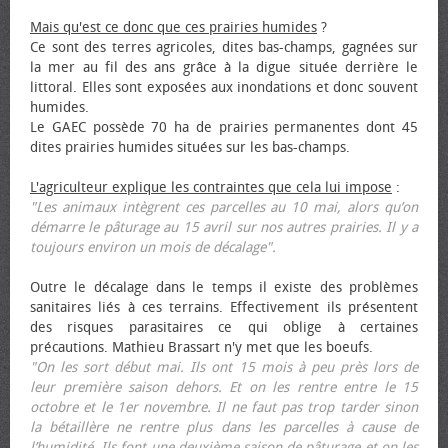
Mais qu'est ce donc que ces prairies humides
?
Ce sont des terres agricoles, dites bas-champs, gagnées sur
la mer au fil des ans grâce à la digue située derrière le
littoral. Elles sont exposées aux inondations et donc souvent
humides.
Le GAEC possède 70 ha de prairies permanentes dont 45
dites prairies humides situées sur les bas-champs.
L'agriculteur explique les contraintes que cela lui impose
:
"Les animaux intègrent ces parcelles au 10 mai, alors qu’on
démarre le pâturage au 15 avril sur nos autres prairies. Il y a
toujours environ un mois de décalage".
Outre le décalage dans le temps il existe des problèmes
sanitaires liés à ces terrains. Effectivement ils présentent
des risques parasitaires ce qui oblige à certaines
précautions. Mathieu Brassart n'y met que les bœufs.
"On les sort début mai. Ils ont 15 mois à peu près lors de
leur première saison dehors. Et on les rentre entre le 15
octobre et le 1er novembre. Il ne faut pas trop tarder sinon
la bétaillère ne rentre plus dans les parcelles à cause de
l’humidité. Ils font une deuxième saison de pâturage et on les