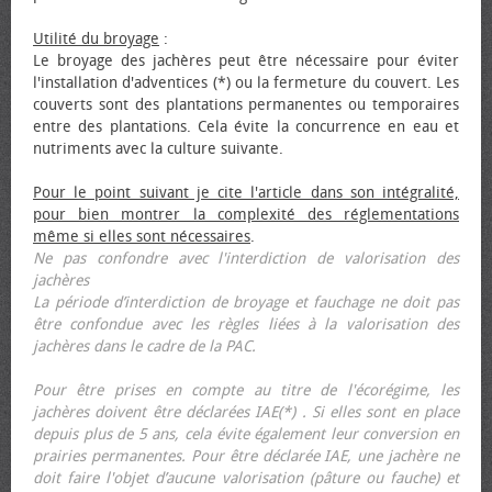
Utilité du broyage
:
Le broyage des jachères peut être nécessaire pour éviter
l'installation d'adventices (*) ou la fermeture du couvert. Les
couverts sont des plantations permanentes ou temporaires
entre des plantations. Cela évite la concurrence en eau et
nutriments avec la culture suivante.
Pour le point suivant je cite l'article dans son intégralité,
pour bien montrer la complexité des réglementations
même si elles sont nécessaires
.
Ne pas confondre avec l'interdiction de valorisation des
jachères
La période d’interdiction de broyage et fauchage ne doit pas
être confondue avec les règles liées à la valorisation des
jachères dans le cadre de la PAC.
Pour être prises en compte au titre de l'écorégime, les
jachères doivent être déclarées IAE(*) . Si elles sont en place
depuis plus de 5 ans, cela évite également leur conversion en
prairies permanentes. Pour être déclarée IAE, une jachère ne
doit faire l'objet d’aucune valorisation (pâture ou fauche) et