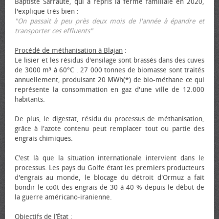
Baptiste Sarraute, qui a repris la ferme familiale en 2020,
l'explique très bien :
"On passait à peu près deux mois de l'année à épandre et
transporter ces effluents"
.
Procédé de méthanisation à Blajan
:
Le lisier et les résidus d'ensilage sont brassés dans des cuves
de 3000 m³ à 60°C . 27 000 tonnes de biomasse sont traités
annuellement, produisant 20 MWh(*) de bio-méthane ce qui
représente la consommation en gaz d'une ville de 12.000
habitants.
De plus, le digestat, résidu du processus de méthanisation,
grâce à l'azote contenu peut remplacer tout ou partie des
engrais chimiques.
C'est là que la situation internationale intervient dans le
processus. Les pays du Golfe étant les premiers producteurs
d'engrais au monde, le blocage du détroit d'Ormuz a fait
bondir le coût des engrais de 30 à 40 % depuis le début de
la guerre américano-iranienne.
Objectifs de l’État
: