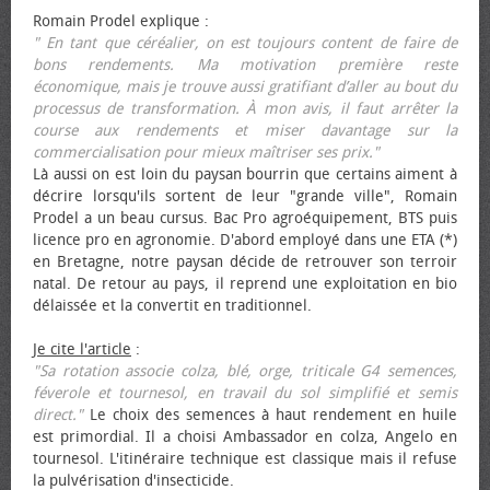
Romain Prodel explique :
" En tant que céréalier, on est toujours content de faire de
bons rendements. Ma motivation première reste
économique, mais je trouve aussi gratifiant d’aller au bout du
processus de transformation. À mon avis, il faut arrêter la
course aux rendements et miser davantage sur la
commercialisation pour mieux maîtriser ses prix."
Là aussi on est loin du paysan bourrin que certains aiment à
décrire lorsqu'ils sortent de leur "grande ville", Romain
Prodel a un beau cursus. Bac Pro agroéquipement, BTS puis
licence pro en agronomie. D'abord employé dans une ETA (*)
en Bretagne, notre paysan décide de retrouver son terroir
natal. De retour au pays, il reprend une exploitation en bio
délaissée et la convertit en traditionnel.
Je cite l'article
:
"Sa rotation associe colza, blé, orge, triticale G4 semences,
féverole et tournesol, en travail du sol simplifié et semis
direct."
Le choix des semences à haut rendement en huile
est primordial. Il a choisi Ambassador en colza, Angelo en
tournesol. L'itinéraire technique est classique mais il refuse
la pulvérisation d'insecticide.