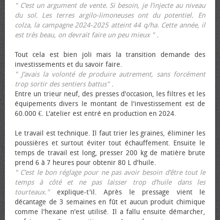
" C’est un argument de vente. Si besoin, je l’injecte au niveau
du sol. Les terres argilo-limoneuses ont du potentiel. En
colza, la campagne 2024-2025 atteint 44 q/ha. Cette année, il
est très beau, on devrait faire un peu mieux "
.
Tout cela est bien joli mais la transition demande des
investissements et du savoir faire.
" J’avais la volonté de produire autrement, sans forcément
trop sortir des sentiers battus"
.
Entre un trieur neuf, des presses d'occasion, les filtres et les
équipements divers le montant de l'investissement est de
60.000 €. L'atelier est entré en production en 2024.
Le travail est technique. Il faut trier les graines, éliminer les
poussières et surtout éviter tout échauffement. Ensuite le
temps de travail est long, presser 200 kg de matière brute
prend 6 à 7 heures pour obtenir 80 L d'huile.
" C’est le bon réglage pour ne pas avoir besoin d’être tout le
temps à côté et ne pas laisser trop d’huile dans les
tourteaux."
explique-t'il. Après le pressage vient le
décantage de 3 semaines en fût et aucun produit chimique
comme l'hexane n'est utilisé. Il a fallu ensuite démarcher,