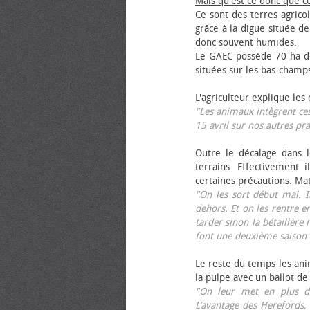
Mais qu'est ce donc que c
Ce sont des terres agrico
grâce à la digue située de
donc souvent humides.
Le GAEC possède 70 ha de
situées sur les bas-champ
L'agriculteur explique les
"Les animaux intègrent ces
15 avril sur nos autres pra
Outre le décalage dans l
terrains. Effectivement i
certaines précautions. Ma
"On les sort début mai. I
dehors. Et on les rentre e
tarder sinon la bétaillère 
font une deuxième saison 
Le reste du temps les anim
la pulpe avec un ballot de
"On leur met en plus de
L’avantage des Herefords,