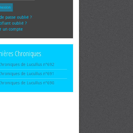
nexion
de passe oublié ?
ifiant oublié ?
r un compte
nières Chroniques
Chroniques de Lucullus n°692
Chroniques de Lucullus n°691
Chroniques de Lucullus n°690