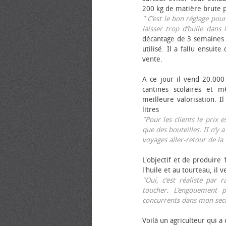
200 kg de matière brute p
" C’est le bon réglage pou
laisser trop d’huile dans 
décantage de 3 semaines 
utilisé. Il a fallu ensuit
vente.
A ce jour il vend 20.000 
cantines scolaires et 
meilleure valorisation. 
litres
"Pour les clients le prix 
que des bouteilles. II n’y a
voyages aller-retour de l
L'objectif et de produire
l'huile et au tourteau, il
"Oui, c’est réaliste pa
toucher. L’engouement p
concurrents dans mon sect
Voilà un agriculteur qui a