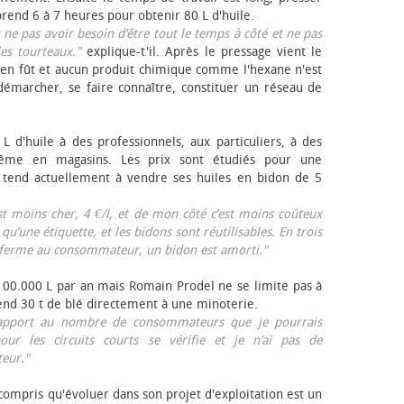
rend 6 à 7 heures pour obtenir 80 L d'huile.
r ne pas avoir besoin d’être tout le temps à côté et ne pas
les tourteaux."
explique-t'il. Après le pressage vient le
en fût et aucun produit chimique comme l'hexane n'est
e démarcher, se faire connaître, constituer un réseau de
L d'huile à des professionnels, aux particuliers, à des
même en magasins. Les prix sont étudiés pour une
Il tend actuellement à vendre ses huiles en bidon de 5
est moins cher, 4 €/l, et de mon côté c’est moins coûteux
 qu’une étiquette, et les bidons sont réutilisables. En trois
a ferme au consommateur, un bidon est amorti."
 100.000 L par an mais Romain Prodel ne se limite pas à
 vend 30 t de blé directement à une minoterie.
r rapport au nombre de consommateurs que je pourrais
our les circuits courts se vérifie et je n’ai pas de
eur."
 compris qu'évoluer dans son projet d'exploitation est un