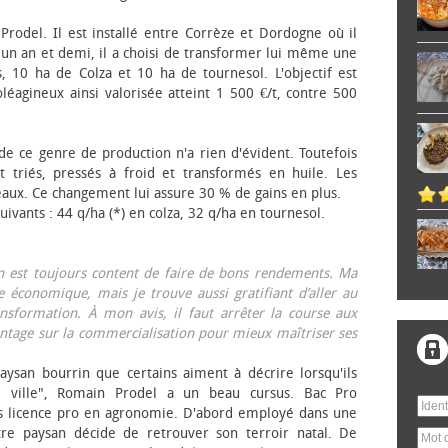
 Prodel. Il est installé entre Corrèze et Dordogne où il
, un an et demi, il a choisi de transformer lui même une
, 10 ha de Colza et 10 ha de tournesol. L'objectif est
éagineux ainsi valorisée atteint 1 500 €/t, contre 500
 de ce genre de production n'a rien d'évident. Toutefois
 triés, pressés à froid et transformés en huile. Les
eaux. Ce changement lui assure 30 % de gains en plus.
ivants : 44 q/ha (*) en colza, 32 q/ha en tournesol.
on est toujours content de faire de bons rendements. Ma
 économique, mais je trouve aussi gratifiant d’aller au
nsformation. À mon avis, il faut arrêter la course aux
tage sur la commercialisation pour mieux maîtriser ses
aysan bourrin que certains aiment à décrire lorsqu'ils
e ville", Romain Prodel a un beau cursus. Bac Pro
s licence pro en agronomie. D'abord employé dans une
tre paysan décide de retrouver son terroir natal. De