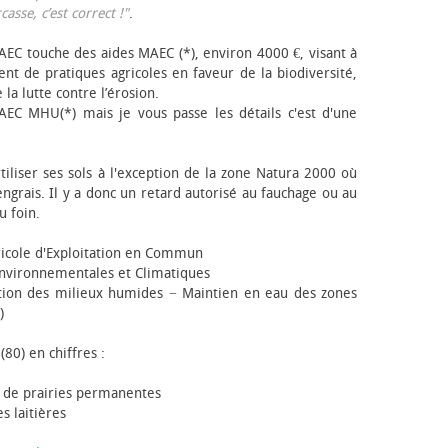
sse, c’est correct !"
.
EC touche des aides MAEC (*), environ 4000 €, visant à
t de pratiques agricoles en faveur de la biodiversité,
 la lutte contre l’érosion.
AEC MHU(*) mais je vous passe les détails c'est d'une
tiliser ses sols à l'exception de la zone Natura 2000 où
engrais. Il y a donc un retard autorisé au fauchage ou au
u foin.
icole d'Exploitation en Commun
nvironnementales et Climatiques
ion des milieux humides − Maintien en eau des zones
)
(80) en chiffres :
 de prairies permanentes
s laitières