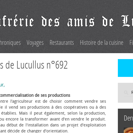
hroniques
Voyages
Restaurants
Histoire de la cuisine
F
s de Lucullus n°692
ur,
commercialisation de ses productions
ntre l’agriculteur est de choisir comment vendre ses
le il vend ses productions à des coopératives ou à des
s établies. Mais il peut également, selon la production,
Der
 ou encore la transformer avant d'en vendre le produit.
au début de l'installation dans un projet d'exploitation
itant décide de changer d'orientation.