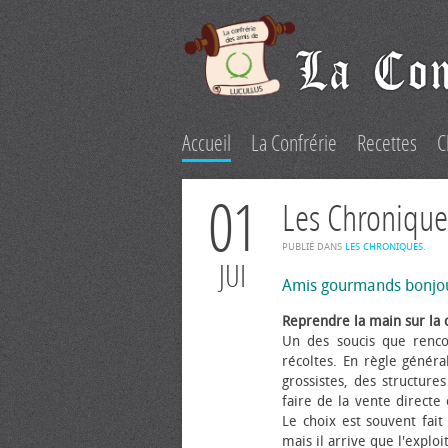
Accueil
La Confrérie
Recettes
C
01
Les Chronique
PUBLIÉ DANS
LES CHRONIQUES
.
JUI
Amis gourmands bonjo
Reprendre la main sur la 
Un des soucis que renco
récoltes. En règle généra
grossistes, des structure
faire de la vente directe
Le choix est souvent fait 
mais il arrive que l'explo