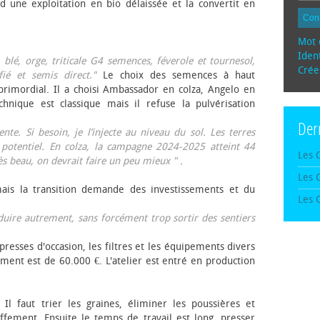
d une exploitation en bio délaissée et la convertit en
Con
Mot 
Ident
, blé, orge, triticale G4 semences, féverole et tournesol,
Crée
fié et semis direct."
Le choix des semences à haut
rimordial. Il a choisi Ambassador en colza, Angelo en
echnique est classique mais il refuse la pulvérisation
Der
te. Si besoin, je l’injecte au niveau du sol. Les terres
 potentiel. En colza, la campagne 2024-2025 atteint 44
Les 
rès beau, on devrait faire un peu mieux "
.
Les 
mais la transition demande des investissements et du
Les 
oduire autrement, sans forcément trop sortir des sentiers
presses d'occasion, les filtres et les équipements divers
ement est de 60.000 €. L'atelier est entré en production
 Il faut trier les graines, éliminer les poussières et
ffement. Ensuite le temps de travail est long, presser