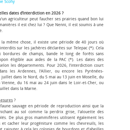
ne Scohy
lles dates d’interdiction en 2026 ?
'un agriculteur peut faucher ses prairies quand bon lui
anières il est chez lui ? Que Nenni, il est soumis à une
e.
 la même chose, il existe une période de 40 jours où
nterdits sur les jachères déclarées sur Telepac (*). Cela
x bordures de champs, bande le long de forêts sans
pon éligible aux aides de la PAC (*). Les dates des
elon les départements. Pour 2026, l’interdiction court
ns les Ardennes, l'Allier, ou encore les Pyrénées-
 juillet dans le Nord, du 5 mai au 13 juin en Moselle, du
 Vienne, du 16 mai au 24 juin dans le Loir-et-Cher, ou
uillet dans la Marne.
mesures
?
a faune sauvage en période de reproduction ainsi que la
 nichant au sol comme la perdrix grise, l'alouette des
blés. De plus gros mammifères utilisent également les
 et cacher leur progéniture comme les chevreuils, les
faut rajouter à cela les colonies de bourdons et d'abeilles