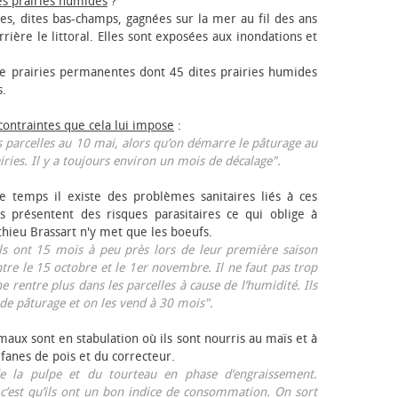
es prairies humides
?
les, dites bas-champs, gagnées sur la mer au fil des ans
rrière le littoral. Elles sont exposées aux inondations et
 prairies permanentes dont 45 dites prairies humides
s.
 contraintes que cela lui impose
:
 parcelles au 10 mai, alors qu’on démarre le pâturage au
iries. Il y a toujours environ un mois de décalage".
e temps il existe des problèmes sanitaires liés à ces
ls présentent des risques parasitaires ce qui oblige à
thieu Brassart n'y met que les bœufs.
ls ont 15 mois à peu près lors de leur première saison
ntre le 15 octobre et le 1er novembre. Il ne faut pas trop
ne rentre plus dans les parcelles à cause de l’humidité. Ils
de pâturage et on les vend à 30 mois".
aux sont en stabulation où ils sont nourris au maïs et à
 fanes de pois et du correcteur.
 la pulpe et du tourteau en phase d’engraissement.
 c’est qu’ils ont un bon indice de consommation. On sort