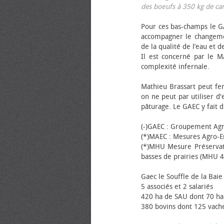
des bœufs à 350 kg de carca
Pour ces bas-champs le GA
accompagner le changemen
de la qualité de l’eau et de
Il est concerné par le M
complexité infernale.
Mathieu Brassart peut fer
on ne peut par utiliser d'
pâturage. Le GAEC y fait d
(-)GAEC : Groupement Agr
(*)MAEC : Mesures Agro-E
(*)MHU Mesure Préservat
basses de prairies (MHU 4
Gaec le Souffle de la Baie 
5 associés et 2 salariés
420 ha de SAU dont 70 ha
380 bovins dont 125 vache