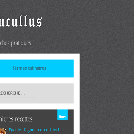
iches pratiques
Termes culinaires
nières recettes
Épaule d’agneau en effiloché