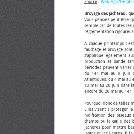
Source
:
Web-Agri/Delphi
Broyage des jachères : que
Vous pensiez peut-être qu
semble car de toutes les m
réglementation rigoureus
A chaque printemps c'est
fauchage et broyage sont i
s'applique également au
production et bande tam
périodes peuvent varier s
du 1er mai au 9 juin da
Atlantiques, du 4 mai au 4
10 mai au 20 juin dans la
encore du 20 mai au 1er j
Pourquoi donc de telles 
Elles visent à protéger l
nidification des oiseaux
champs ou la caille des 
jachères pour mettre bas
lapins et les lièvres. Il 