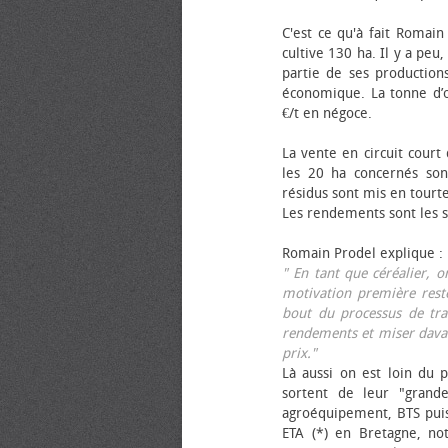
C'est ce qu'à fait Romain
cultive 130 ha. Il y a peu
partie de ses productions
économique. La tonne d’ol
€/t en négoce.
La vente en circuit court
les 20 ha concernés sont
résidus sont mis en tourt
Les rendements sont les su
Romain Prodel explique :
" En tant que céréalier, 
motivation première reste
bout du processus de tra
rendements et miser davan
prix."
Là aussi on est loin du p
sortent de leur "grand
agroéquipement, BTS pui
ETA (*) en Bretagne, no