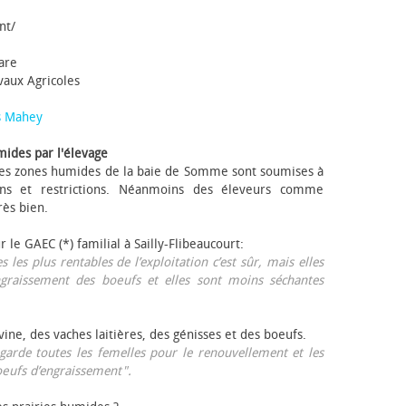
nt/
tare
avaux Agricoles
s Mahey
mides par l'élevage
 Les zones humides de la baie de Somme sont soumises à
ons et restrictions. Néanmoins des éleveurs comme
rès bien.
ur le GAEC (*) familial à Sailly-Flibeaucourt:
s les plus rentables de l’exploitation c’est sûr, mais elles
ngraissement des bœufs et elles sont moins séchantes
ovine, des vaches laitières, des génisses et des bœufs.
garde toutes les femelles pour le renouvellement et les
œufs d’engraissement".