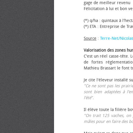
gage de meilleur revenu
Félicitation à lui et bon ve
(*) q/ha : quintaux à l'hec
(*) ETA : Entreprise de Tr
Source
:
Terre-Net/Nicola
Valorisation des zones hu
C'est un réel casse-tête.
de fortes réglementati
Mathieu Brassart le font t
Je cite l'éleveur installé s
"Ce ne sont pas les prairie
sont bien adaptées à l’e
l’été".
Il élève toute la filière b
"On trait 125 vaches, on 
mâles pour en faire des b