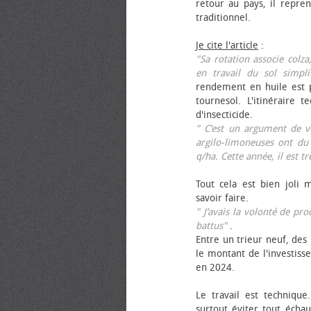
retour au pays, il repren
traditionnel.
Je cite l'article
:
"Sa rotation associe colza
en travail du sol simpli
rendement en huile est p
tournesol. L'itinéraire t
d'insecticide.
" C’est un argument de ven
argilo-limoneuses ont du
q/ha. Cette année, il est t
Tout cela est bien joli 
savoir faire.
" J’avais la volonté de pr
battus"
.
Entre un trieur neuf, des 
le montant de l'investiss
en 2024.
Le travail est technique.
surtout éviter tout échau