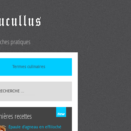
iches pratiques
Termes culinaires
nières recettes
Épaule d’agneau en effiloché