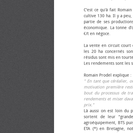
C'est ce qu'à fait Romain
cultive 130 ha. Il y a peu
partie de ses productions
économique. La tonne d’ol
€/t en négoce.
La vente en circuit court
les 20 ha concernés sont
résidus sont mis en tourt
Les rendements sont les su
Romain Prodel explique :
" En tant que céréalier, 
motivation première reste
bout du processus de tra
rendements et miser davan
prix."
Là aussi on est loin du p
sortent de leur "grand
agroéquipement, BTS pui
ETA (*) en Bretagne, no