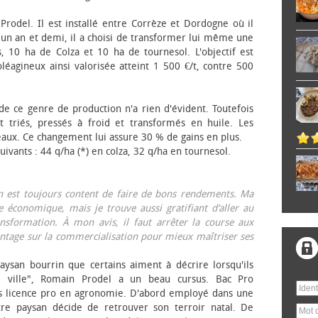
 Prodel. Il est installé entre Corrèze et Dordogne où il
, un an et demi, il a choisi de transformer lui même une
, 10 ha de Colza et 10 ha de tournesol. L'objectif est
éagineux ainsi valorisée atteint 1 500 €/t, contre 500
 de ce genre de production n'a rien d'évident. Toutefois
 triés, pressés à froid et transformés en huile. Les
eaux. Ce changement lui assure 30 % de gains en plus.
ivants : 44 q/ha (*) en colza, 32 q/ha en tournesol.
on est toujours content de faire de bons rendements. Ma
 économique, mais je trouve aussi gratifiant d’aller au
nsformation. À mon avis, il faut arrêter la course aux
tage sur la commercialisation pour mieux maîtriser ses
aysan bourrin que certains aiment à décrire lorsqu'ils
e ville", Romain Prodel a un beau cursus. Bac Pro
s licence pro en agronomie. D'abord employé dans une
tre paysan décide de retrouver son terroir natal. De