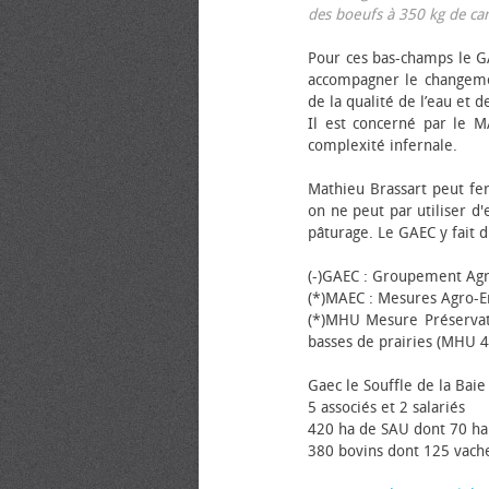
des bœufs à 350 kg de carca
Pour ces bas-champs le GA
accompagner le changemen
de la qualité de l’eau et de
Il est concerné par le M
complexité infernale.
Mathieu Brassart peut fer
on ne peut par utiliser d'
pâturage. Le GAEC y fait d
(-)GAEC : Groupement Agr
(*)MAEC : Mesures Agro-E
(*)MHU Mesure Préservat
basses de prairies (MHU 4
Gaec le Souffle de la Baie 
5 associés et 2 salariés
420 ha de SAU dont 70 ha
380 bovins dont 125 vache