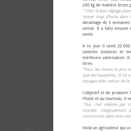
200 kg de matière brute p
" C’est le bon réglage pou
laisser trop d’huile dans 
décantage de 3 semaines 
utilisé. Il a fallu ensuit
vente.
A ce jour il vend 20.000 
cantines scolaires et 
meilleure valorisation. 
litres
"Pour les clients le prix 
que des bouteilles. II n’y a
voyages aller-retour de l
L'objectif et de produire
l'huile et au tourteau, il
"Oui, c’est réaliste pa
toucher. L’engouement p
concurrents dans mon sect
Voilà un agriculteur qui a