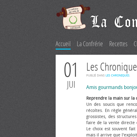
Accueil
La Confrérie
Recettes
C
01
Les Chronique
PUBLIÉ DANS
LES CHRONIQUES
.
JUI
Amis gourmands bonjo
Reprendre la main sur la 
Un des soucis que renco
récoltes. En règle généra
grossistes, des structure
faire de la vente directe
Le choix est souvent fait 
mais il arrive que l'explo