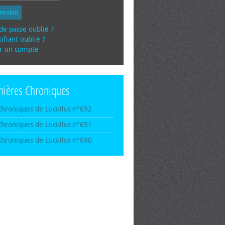
nexion
de passe oublié ?
ifiant oublié ?
r un compte
nières Chroniques
Chroniques de Lucullus n°692
Chroniques de Lucullus n°691
Chroniques de Lucullus n°690