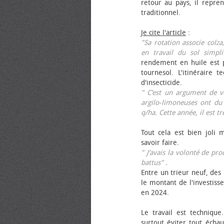
retour au pays, il repren
traditionnel.
Je cite l'article
:
"Sa rotation associe colza
en travail du sol simpli
rendement en huile est p
tournesol. L'itinéraire t
d'insecticide.
" C’est un argument de ven
argilo-limoneuses ont du
q/ha. Cette année, il est t
Tout cela est bien joli 
savoir faire.
" J’avais la volonté de pr
battus"
.
Entre un trieur neuf, des 
le montant de l'investiss
en 2024.
Le travail est technique.
surtout éviter tout échau