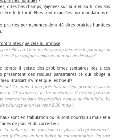
es prairies humides
?
les, dites bas-champs, gagnées sur la mer au fil des ans
rrière le littoral. Elles sont exposées aux inondations et
 prairies permanentes dont 45 dites prairies humides
s.
 contraintes que cela lui impose
:
 parcelles au 10 mai, alors qu’on démarre le pâturage au
iries. Il y a toujours environ un mois de décalage".
e temps il existe des problèmes sanitaires liés à ces
ls présentent des risques parasitaires ce qui oblige à
thieu Brassart n'y met que les bœufs.
ls ont 15 mois à peu près lors de leur première saison
ntre le 15 octobre et le 1er novembre. Il ne faut pas trop
ne rentre plus dans les parcelles à cause de l’humidité. Ils
de pâturage et on les vend à 30 mois".
aux sont en stabulation où ils sont nourris au maïs et à
 fanes de pois et du correcteur.
 la pulpe et du tourteau en phase d’engraissement.
 c’est qu’ils ont un bon indice de consommation. On sort