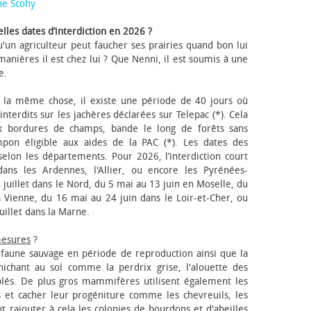
ne Scohy
lles dates d’interdiction en 2026 ?
'un agriculteur peut faucher ses prairies quand bon lui
anières il est chez lui ? Que Nenni, il est soumis à une
e.
 la même chose, il existe une période de 40 jours où
nterdits sur les jachères déclarées sur Telepac (*). Cela
x bordures de champs, bande le long de forêts sans
pon éligible aux aides de la PAC (*). Les dates des
elon les départements. Pour 2026, l’interdiction court
ns les Ardennes, l'Allier, ou encore les Pyrénées-
 juillet dans le Nord, du 5 mai au 13 juin en Moselle, du
 Vienne, du 16 mai au 24 juin dans le Loir-et-Cher, ou
uillet dans la Marne.
mesures
?
a faune sauvage en période de reproduction ainsi que la
 nichant au sol comme la perdrix grise, l'alouette des
blés. De plus gros mammifères utilisent également les
 et cacher leur progéniture comme les chevreuils, les
faut rajouter à cela les colonies de bourdons et d'abeilles