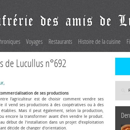
hroniques
Voyages
Restaurants
Histoire de la cuisine
F
s de Lucullus n°692
ur,
commercialisation de ses productions
ntre l’agriculteur est de choisir comment vendre ses
le il vend ses productions à des coopératives ou à des
s établies. Mais il peut également, selon la production,
Der
 ou encore la transformer avant d'en vendre le produit.
au début de l'installation dans un projet d'exploitation
itant décide de changer d'orientation.