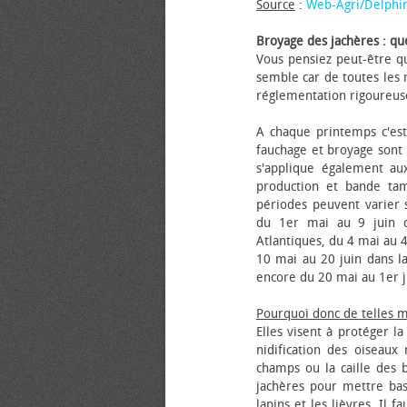
Source
:
Web-Agri/Delphi
Broyage des jachères : que
Vous pensiez peut-être qu
semble car de toutes les m
réglementation rigoureus
A chaque printemps c'est
fauchage et broyage sont i
s'applique également au
production et bande tam
périodes peuvent varier s
du 1er mai au 9 juin da
Atlantiques, du 4 mai au 4
10 mai au 20 juin dans la
encore du 20 mai au 1er j
Pourquoi donc de telles 
Elles visent à protéger l
nidification des oiseaux
champs ou la caille des 
jachères pour mettre bas
lapins et les lièvres. Il 