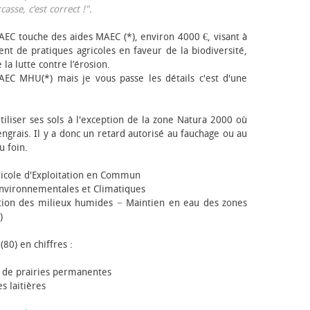
sse, c’est correct !"
.
EC touche des aides MAEC (*), environ 4000 €, visant à
t de pratiques agricoles en faveur de la biodiversité,
 la lutte contre l’érosion.
AEC MHU(*) mais je vous passe les détails c'est d'une
tiliser ses sols à l'exception de la zone Natura 2000 où
engrais. Il y a donc un retard autorisé au fauchage ou au
u foin.
icole d'Exploitation en Commun
nvironnementales et Climatiques
ion des milieux humides − Maintien en eau des zones
)
(80) en chiffres :
 de prairies permanentes
s laitières