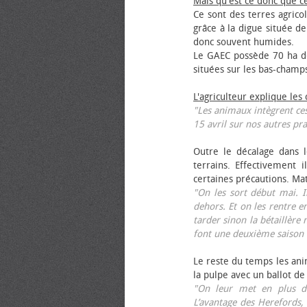
Mais qu'est ce donc que c
Ce sont des terres agrico
grâce à la digue située de
donc souvent humides.
Le GAEC possède 70 ha de
situées sur les bas-champ
L'agriculteur explique les
"Les animaux intègrent ces
15 avril sur nos autres pra
Outre le décalage dans l
terrains. Effectivement i
certaines précautions. Ma
"On les sort début mai. I
dehors. Et on les rentre e
tarder sinon la bétaillère 
font une deuxième saison 
Le reste du temps les anim
la pulpe avec un ballot de
"On leur met en plus de
L’avantage des Herefords,