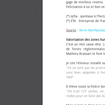
gage de meilleur revenu
Félicitation à lui et bon ve
(*) q/ha : quintaux à l'hec
(*) ETA : Entreprise de Tr
Source
:
Terre-Net/Nicola
Valorisation des zones hu
C'est un réel casse-tête.
de fortes réglementati
Mathieu Brassart le font t
Je cite l'éleveur installé s
"Ce ne sont pas les prairie
sont bien adaptées à l’e
l’été".
Il élève toute la filière b
"On trait 125 vaches, on 
mâles pour en faire des b