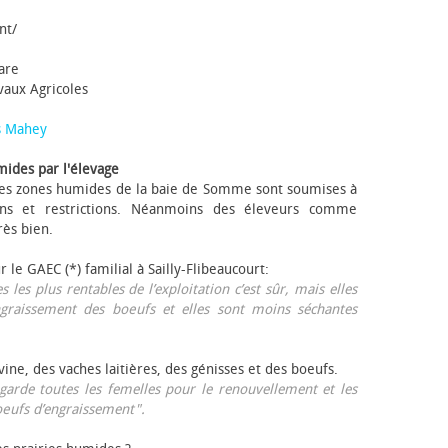
nt/
tare
avaux Agricoles
s Mahey
mides par l'élevage
 Les zones humides de la baie de Somme sont soumises à
ons et restrictions. Néanmoins des éleveurs comme
rès bien.
ur le GAEC (*) familial à Sailly-Flibeaucourt:
s les plus rentables de l’exploitation c’est sûr, mais elles
ngraissement des bœufs et elles sont moins séchantes
ovine, des vaches laitières, des génisses et des bœufs.
garde toutes les femelles pour le renouvellement et les
œufs d’engraissement".