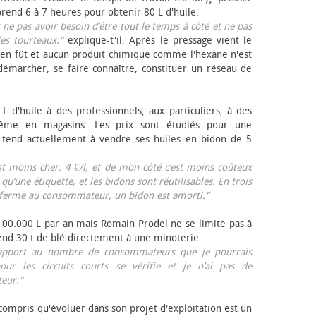
rend 6 à 7 heures pour obtenir 80 L d'huile.
r ne pas avoir besoin d’être tout le temps à côté et ne pas
les tourteaux."
explique-t'il. Après le pressage vient le
en fût et aucun produit chimique comme l'hexane n'est
e démarcher, se faire connaître, constituer un réseau de
L d'huile à des professionnels, aux particuliers, à des
même en magasins. Les prix sont étudiés pour une
Il tend actuellement à vendre ses huiles en bidon de 5
est moins cher, 4 €/l, et de mon côté c’est moins coûteux
 qu’une étiquette, et les bidons sont réutilisables. En trois
a ferme au consommateur, un bidon est amorti."
 100.000 L par an mais Romain Prodel ne se limite pas à
 vend 30 t de blé directement à une minoterie.
r rapport au nombre de consommateurs que je pourrais
our les circuits courts se vérifie et je n’ai pas de
eur."
 compris qu'évoluer dans son projet d'exploitation est un