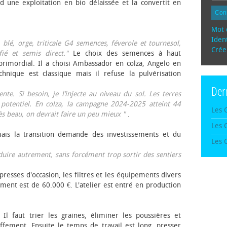
d une exploitation en bio délaissée et la convertit en
Con
Mot 
Ident
, blé, orge, triticale G4 semences, féverole et tournesol,
Crée
fié et semis direct."
Le choix des semences à haut
rimordial. Il a choisi Ambassador en colza, Angelo en
echnique est classique mais il refuse la pulvérisation
Der
te. Si besoin, je l’injecte au niveau du sol. Les terres
 potentiel. En colza, la campagne 2024-2025 atteint 44
Les 
rès beau, on devrait faire un peu mieux "
.
Les 
mais la transition demande des investissements et du
Les 
oduire autrement, sans forcément trop sortir des sentiers
presses d'occasion, les filtres et les équipements divers
ement est de 60.000 €. L'atelier est entré en production
 Il faut trier les graines, éliminer les poussières et
ffement. Ensuite le temps de travail est long, presser