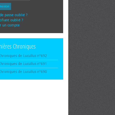
nexion
de passe oublié ?
ifiant oublié ?
r un compte
nières Chroniques
Chroniques de Lucullus n°692
Chroniques de Lucullus n°691
Chroniques de Lucullus n°690