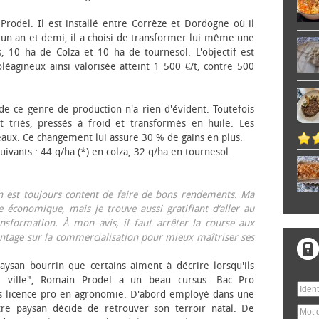
 Prodel. Il est installé entre Corrèze et Dordogne où il
, un an et demi, il a choisi de transformer lui même une
, 10 ha de Colza et 10 ha de tournesol. L'objectif est
éagineux ainsi valorisée atteint 1 500 €/t, contre 500
 de ce genre de production n'a rien d'évident. Toutefois
 triés, pressés à froid et transformés en huile. Les
eaux. Ce changement lui assure 30 % de gains en plus.
ivants : 44 q/ha (*) en colza, 32 q/ha en tournesol.
on est toujours content de faire de bons rendements. Ma
 économique, mais je trouve aussi gratifiant d’aller au
nsformation. À mon avis, il faut arrêter la course aux
tage sur la commercialisation pour mieux maîtriser ses
aysan bourrin que certains aiment à décrire lorsqu'ils
e ville", Romain Prodel a un beau cursus. Bac Pro
s licence pro en agronomie. D'abord employé dans une
tre paysan décide de retrouver son terroir natal. De