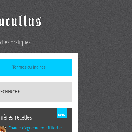
iches pratiques
Termes culinaires
nières recettes
Épaule d’agneau en effiloché