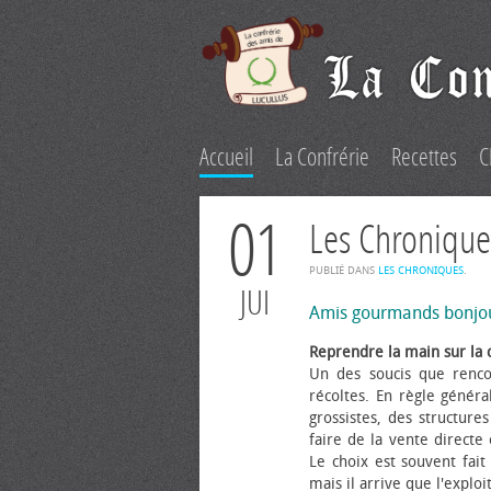
Accueil
La Confrérie
Recettes
C
01
Les Chronique
PUBLIÉ DANS
LES CHRONIQUES
.
JUI
Amis gourmands bonjo
Reprendre la main sur la 
Un des soucis que renco
récoltes. En règle généra
grossistes, des structure
faire de la vente directe
Le choix est souvent fait 
mais il arrive que l'explo