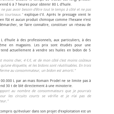
rend 6 à 7 heures pour obtenir 80 L d'huile.
r ne pas avoir besoin d’être tout le temps à côté et ne pas
les tourteaux."
explique-t'il. Après le pressage vient le
en fût et aucun produit chimique comme l'hexane n'est
e démarcher, se faire connaître, constituer un réseau de
L d'huile à des professionnels, aux particuliers, à des
même en magasins. Les prix sont étudiés pour une
Il tend actuellement à vendre ses huiles en bidon de 5
est moins cher, 4 €/l, et de mon côté c’est moins coûteux
 qu’une étiquette, et les bidons sont réutilisables. En trois
a ferme au consommateur, un bidon est amorti."
 100.000 L par an mais Romain Prodel ne se limite pas à
 vend 30 t de blé directement à une minoterie.
r rapport au nombre de consommateurs que je pourrais
our les circuits courts se vérifie et je n’ai pas de
eur."
 compris qu'évoluer dans son projet d'exploitation est un