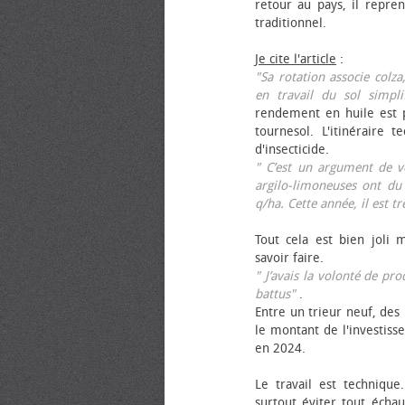
retour au pays, il repren
traditionnel.
Je cite l'article
:
"Sa rotation associe colza
en travail du sol simpli
rendement en huile est p
tournesol. L'itinéraire t
d'insecticide.
" C’est un argument de ven
argilo-limoneuses ont du
q/ha. Cette année, il est t
Tout cela est bien joli 
savoir faire.
" J’avais la volonté de pr
battus"
.
Entre un trieur neuf, des 
le montant de l'investiss
en 2024.
Le travail est technique.
surtout éviter tout échau