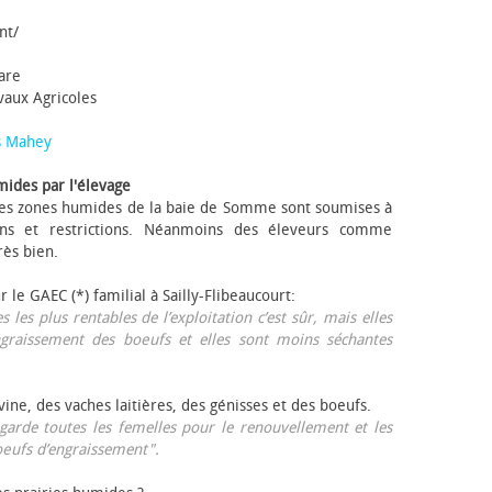
nt/
tare
avaux Agricoles
s Mahey
mides par l'élevage
 Les zones humides de la baie de Somme sont soumises à
ons et restrictions. Néanmoins des éleveurs comme
rès bien.
ur le GAEC (*) familial à Sailly-Flibeaucourt:
s les plus rentables de l’exploitation c’est sûr, mais elles
ngraissement des bœufs et elles sont moins séchantes
ovine, des vaches laitières, des génisses et des bœufs.
garde toutes les femelles pour le renouvellement et les
œufs d’engraissement".