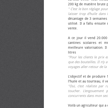
200 kg de matière brute p
" C’est le bon réglage pou
laisser trop d’huile dans 
décantage de 3 semaines 
utilisé. Il a fallu ensuit
vente.
A ce jour il vend 20.000 
cantines scolaires et 
meilleure valorisation. 
litres
"Pour les clients le prix 
que des bouteilles. II n’y a
voyages aller-retour de l
L'objectif et de produire
l'huile et au tourteau, il
"Oui, c’est réaliste pa
toucher. L’engouement p
concurrents dans mon sect
Voilà un agriculteur qui a