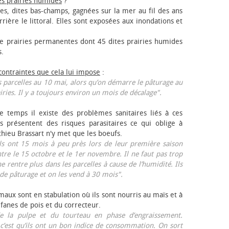
es prairies humides
?
les, dites bas-champs, gagnées sur la mer au fil des ans
rrière le littoral. Elles sont exposées aux inondations et
 prairies permanentes dont 45 dites prairies humides
s.
 contraintes que cela lui impose
:
 parcelles au 10 mai, alors qu’on démarre le pâturage au
iries. Il y a toujours environ un mois de décalage".
e temps il existe des problèmes sanitaires liés à ces
ls présentent des risques parasitaires ce qui oblige à
thieu Brassart n'y met que les bœufs.
ls ont 15 mois à peu près lors de leur première saison
ntre le 15 octobre et le 1er novembre. Il ne faut pas trop
ne rentre plus dans les parcelles à cause de l’humidité. Ils
de pâturage et on les vend à 30 mois".
aux sont en stabulation où ils sont nourris au maïs et à
 fanes de pois et du correcteur.
 la pulpe et du tourteau en phase d’engraissement.
 c’est qu’ils ont un bon indice de consommation. On sort