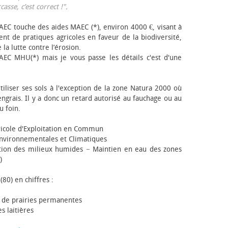
sse, c’est correct !"
.
EC touche des aides MAEC (*), environ 4000 €, visant à
t de pratiques agricoles en faveur de la biodiversité,
 la lutte contre l’érosion.
AEC MHU(*) mais je vous passe les détails c'est d'une
tiliser ses sols à l'exception de la zone Natura 2000 où
engrais. Il y a donc un retard autorisé au fauchage ou au
u foin.
icole d'Exploitation en Commun
nvironnementales et Climatiques
ion des milieux humides − Maintien en eau des zones
)
(80) en chiffres :
 de prairies permanentes
s laitières