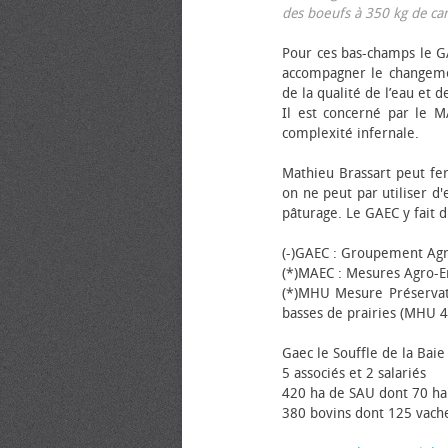
des bœufs à 350 kg de carca
Pour ces bas-champs le GA
accompagner le changemen
de la qualité de l’eau et de
Il est concerné par le M
complexité infernale.
Mathieu Brassart peut fer
on ne peut par utiliser d'
pâturage. Le GAEC y fait d
(-)GAEC : Groupement Agr
(*)MAEC : Mesures Agro-E
(*)MHU Mesure Préservat
basses de prairies (MHU 4
Gaec le Souffle de la Baie 
5 associés et 2 salariés
420 ha de SAU dont 70 ha
380 bovins dont 125 vache