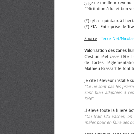
gage de meilleur revenu
Félicitation à lui et bon ve
(*) q/ha : quintaux à l'hec
(*) ETA : Entreprise de Tr
Source
:
Terre-Net/Nicola
Valorisation des zones hu
C'est un réel casse-tête.
de fortes réglementati
Mathieu Brassart le font t
Je cite l'éleveur installé s
"Ce ne sont pas les prairie
sont bien adaptées à l’e
l’été".
Il élève toute la filière b
"On trait 125 vaches, on 
mâles pour en faire des b