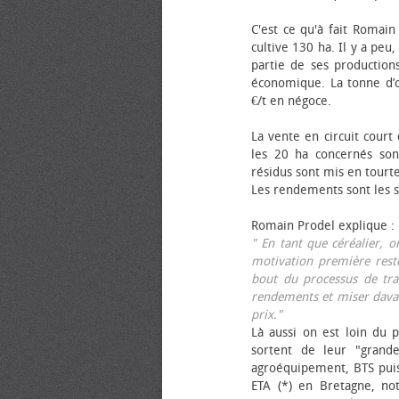
C'est ce qu'à fait Romain
cultive 130 ha. Il y a peu
partie de ses productions
économique. La tonne d’ol
€/t en négoce.
La vente en circuit court
les 20 ha concernés sont
résidus sont mis en tourt
Les rendements sont les su
Romain Prodel explique :
" En tant que céréalier, 
motivation première reste
bout du processus de tra
rendements et miser davan
prix."
Là aussi on est loin du p
sortent de leur "grand
agroéquipement, BTS pui
ETA (*) en Bretagne, no