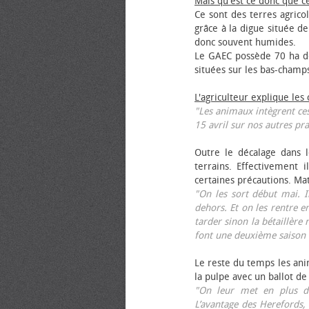
Mais qu'est ce donc que c
Ce sont des terres agrico
grâce à la digue située de
donc souvent humides.
Le GAEC possède 70 ha de
situées sur les bas-champ
L'agriculteur explique les
"Les animaux intègrent ces
15 avril sur nos autres pra
Outre le décalage dans l
terrains. Effectivement i
certaines précautions. Ma
"On les sort début mai. I
dehors. Et on les rentre e
tarder sinon la bétaillère 
font une deuxième saison 
Le reste du temps les anim
la pulpe avec un ballot de
"On leur met en plus de
L’avantage des Herefords,