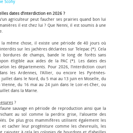
ne Scohy
lles dates d’interdiction en 2026 ?
'un agriculteur peut faucher ses prairies quand bon lui
anières il est chez lui ? Que Nenni, il est soumis à une
e.
 la même chose, il existe une période de 40 jours où
nterdits sur les jachères déclarées sur Telepac (*). Cela
x bordures de champs, bande le long de forêts sans
pon éligible aux aides de la PAC (*). Les dates des
elon les départements. Pour 2026, l’interdiction court
ns les Ardennes, l'Allier, ou encore les Pyrénées-
 juillet dans le Nord, du 5 mai au 13 juin en Moselle, du
 Vienne, du 16 mai au 24 juin dans le Loir-et-Cher, ou
uillet dans la Marne.
mesures
?
a faune sauvage en période de reproduction ainsi que la
 nichant au sol comme la perdrix grise, l'alouette des
blés. De plus gros mammifères utilisent également les
 et cacher leur progéniture comme les chevreuils, les
faut rajouter à cela les colonies de bourdons et d'abeilles