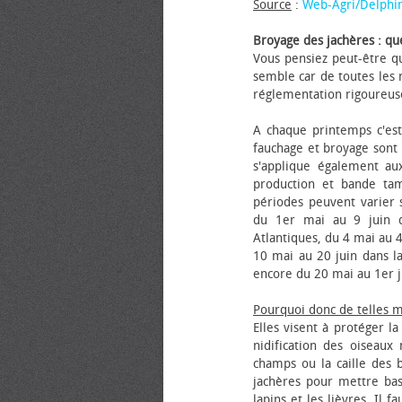
Source
:
Web-Agri/Delphi
Broyage des jachères : que
Vous pensiez peut-être qu
semble car de toutes les m
réglementation rigoureus
A chaque printemps c'est
fauchage et broyage sont i
s'applique également au
production et bande tam
périodes peuvent varier s
du 1er mai au 9 juin da
Atlantiques, du 4 mai au 4
10 mai au 20 juin dans la
encore du 20 mai au 1er j
Pourquoi donc de telles 
Elles visent à protéger l
nidification des oiseaux
champs ou la caille des 
jachères pour mettre bas
lapins et les lièvres. Il 