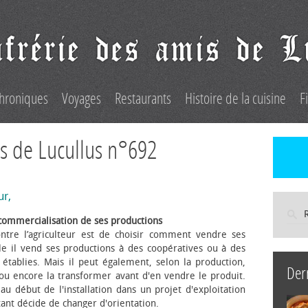
hroniques
Voyages
Restaurants
Histoire de la cuisine
F
s de Lucullus n°692
ur,
commercialisation de ses productions
ntre l’agriculteur est de choisir comment vendre ses
le il vend ses productions à des coopératives ou à des
s établies. Mais il peut également, selon la production,
Der
 ou encore la transformer avant d'en vendre le produit.
au début de l'installation dans un projet d'exploitation
itant décide de changer d'orientation.