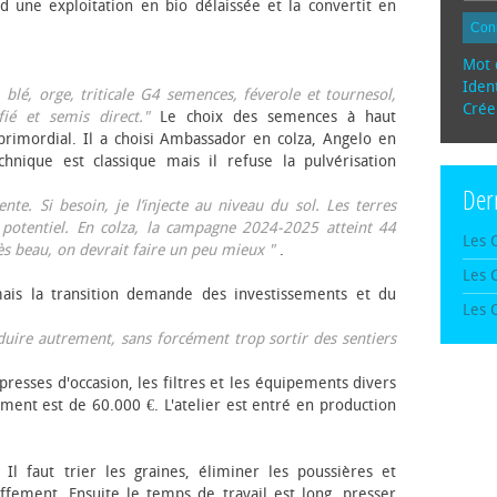
d une exploitation en bio délaissée et la convertit en
Con
Mot 
Ident
, blé, orge, triticale G4 semences, féverole et tournesol,
Crée
fié et semis direct."
Le choix des semences à haut
rimordial. Il a choisi Ambassador en colza, Angelo en
echnique est classique mais il refuse la pulvérisation
Der
te. Si besoin, je l’injecte au niveau du sol. Les terres
 potentiel. En colza, la campagne 2024-2025 atteint 44
Les 
rès beau, on devrait faire un peu mieux "
.
Les 
mais la transition demande des investissements et du
Les 
oduire autrement, sans forcément trop sortir des sentiers
presses d'occasion, les filtres et les équipements divers
ement est de 60.000 €. L'atelier est entré en production
 Il faut trier les graines, éliminer les poussières et
ffement. Ensuite le temps de travail est long, presser