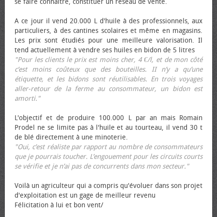
se faire connaître, constituer un réseau de vente.
A ce jour il vend 20.000 L d'huile à des professionnels, aux
particuliers, à des cantines scolaires et même en magasins.
Les prix sont étudiés pour une meilleure valorisation. Il
tend actuellement à vendre ses huiles en bidon de 5 litres
"Pour les clients le prix est moins cher, 4 €/l, et de mon côté
c’est moins coûteux que des bouteilles. II n’y a qu’une
étiquette, et les bidons sont réutilisables. En trois voyages
aller-retour de la ferme au consommateur, un bidon est
amorti."
L'objectif et de produire 100.000 L par an mais Romain
Prodel ne se limite pas à l'huile et au tourteau, il vend 30 t
de blé directement à une minoterie.
"Oui, c’est réaliste par rapport au nombre de consommateurs
que je pourrais toucher. L’engouement pour les circuits courts
se vérifie et je n’ai pas de concurrents dans mon secteur."
Voilà un agriculteur qui a compris qu'évoluer dans son projet
d'exploitation est un gage de meilleur revenu
Félicitation à lui et bon vent/