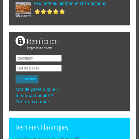
Feuilleté au jambon et champignons
Identification
Proposer une recette
Connexion
Mot de passe oublié ?
Identifiant oublié ?
Créer un compte
Dernières Chroniques
Les Chroniques de Lucullus n°692