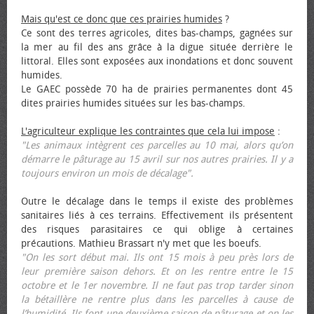
Mais qu'est ce donc que ces prairies humides
?
Ce sont des terres agricoles, dites bas-champs, gagnées sur
la mer au fil des ans grâce à la digue située derrière le
littoral. Elles sont exposées aux inondations et donc souvent
humides.
Le GAEC possède 70 ha de prairies permanentes dont 45
dites prairies humides situées sur les bas-champs.
L'agriculteur explique les contraintes que cela lui impose
:
"Les animaux intègrent ces parcelles au 10 mai, alors qu’on
démarre le pâturage au 15 avril sur nos autres prairies. Il y a
toujours environ un mois de décalage".
Outre le décalage dans le temps il existe des problèmes
sanitaires liés à ces terrains. Effectivement ils présentent
des risques parasitaires ce qui oblige à certaines
précautions. Mathieu Brassart n'y met que les bœufs.
"On les sort début mai. Ils ont 15 mois à peu près lors de
leur première saison dehors. Et on les rentre entre le 15
octobre et le 1er novembre. Il ne faut pas trop tarder sinon
la bétaillère ne rentre plus dans les parcelles à cause de
l’humidité. Ils font une deuxième saison de pâturage et on les