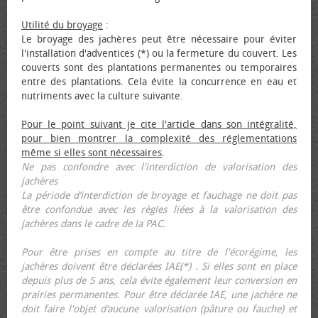
Utilité du broyage
:
Le broyage des jachères peut être nécessaire pour éviter
l'installation d'adventices (*) ou la fermeture du couvert. Les
couverts sont des plantations permanentes ou temporaires
entre des plantations. Cela évite la concurrence en eau et
nutriments avec la culture suivante.
Pour le point suivant je cite l'article dans son intégralité,
pour bien montrer la complexité des réglementations
même si elles sont nécessaires
.
Ne pas confondre avec l'interdiction de valorisation des
jachères
La période d’interdiction de broyage et fauchage ne doit pas
être confondue avec les règles liées à la valorisation des
jachères dans le cadre de la PAC.
Pour être prises en compte au titre de l'écorégime, les
jachères doivent être déclarées IAE(*) . Si elles sont en place
depuis plus de 5 ans, cela évite également leur conversion en
prairies permanentes. Pour être déclarée IAE, une jachère ne
doit faire l'objet d’aucune valorisation (pâture ou fauche) et