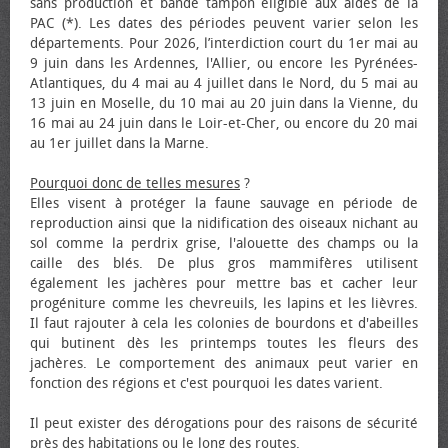
sans production et bande tampon éligible aux aides de la
PAC (*). Les dates des périodes peuvent varier selon les
départements. Pour 2026, l’interdiction court du 1er mai au
9 juin dans les Ardennes, l'Allier, ou encore les Pyrénées-
Atlantiques, du 4 mai au 4 juillet dans le Nord, du 5 mai au
13 juin en Moselle, du 10 mai au 20 juin dans la Vienne, du
16 mai au 24 juin dans le Loir-et-Cher, ou encore du 20 mai
au 1er juillet dans la Marne.
Pourquoi donc de telles mesures
?
Elles visent à protéger la faune sauvage en période de
reproduction ainsi que la nidification des oiseaux nichant au
sol comme la perdrix grise, l'alouette des champs ou la
caille des blés. De plus gros mammifères utilisent
également les jachères pour mettre bas et cacher leur
progéniture comme les chevreuils, les lapins et les lièvres.
Il faut rajouter à cela les colonies de bourdons et d'abeilles
qui butinent dès les printemps toutes les fleurs des
jachères. Le comportement des animaux peut varier en
fonction des régions et c'est pourquoi les dates varient.
Il peut exister des dérogations pour des raisons de sécurité
près des habitations ou le long des routes.