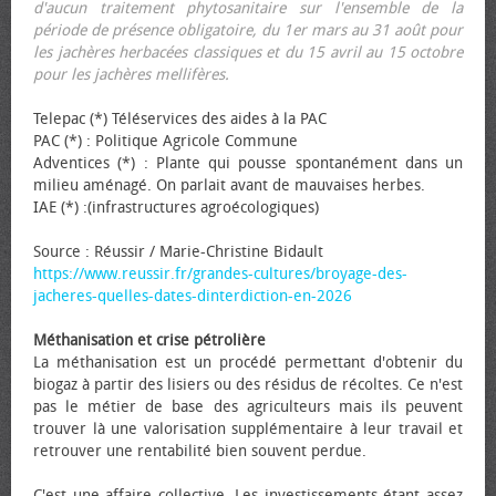
d'aucun traitement phytosanitaire sur l'ensemble de la
période de présence obligatoire, du 1er mars au 31 août pour
les jachères herbacées classiques et du 15 avril au 15 octobre
pour les jachères mellifères.
Telepac (*) Téléservices des aides à la PAC
PAC (*) : Politique Agricole Commune
Adventices (*) : Plante qui pousse spontanément dans un
milieu aménagé. On parlait avant de mauvaises herbes.
IAE (*) :(infrastructures agroécologiques)
Source : Réussir / Marie-Christine Bidault
https://www.reussir.fr/grandes-cultures/broyage-des-
jacheres-quelles-dates-dinterdiction-en-2026
Méthanisation et crise pétrolière
La méthanisation est un procédé permettant d'obtenir du
biogaz à partir des lisiers ou des résidus de récoltes. Ce n'est
pas le métier de base des agriculteurs mais ils peuvent
trouver là une valorisation supplémentaire à leur travail et
retrouver une rentabilité bien souvent perdue.
C'est une affaire collective. Les investissements étant assez