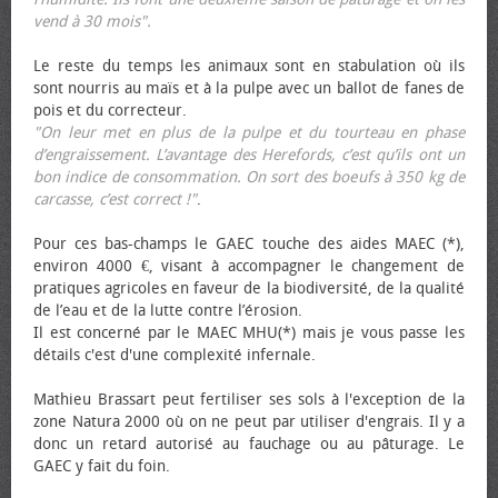
vend à 30 mois".
Le reste du temps les animaux sont en stabulation où ils
sont nourris au maïs et à la pulpe avec un ballot de fanes de
pois et du correcteur.
"On leur met en plus de la pulpe et du tourteau en phase
d’engraissement. L’avantage des Herefords, c’est qu’ils ont un
bon indice de consommation. On sort des bœufs à 350 kg de
carcasse, c’est correct !"
.
Pour ces bas-champs le GAEC touche des aides MAEC (*),
environ 4000 €, visant à accompagner le changement de
pratiques agricoles en faveur de la biodiversité, de la qualité
de l’eau et de la lutte contre l’érosion.
Il est concerné par le MAEC MHU(*) mais je vous passe les
détails c'est d'une complexité infernale.
Mathieu Brassart peut fertiliser ses sols à l'exception de la
zone Natura 2000 où on ne peut par utiliser d'engrais. Il y a
donc un retard autorisé au fauchage ou au pâturage. Le
GAEC y fait du foin.