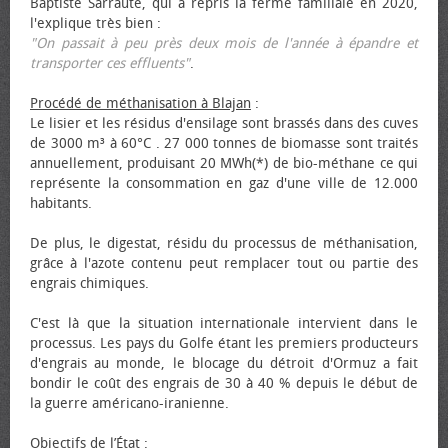
Baptiste Sarraute, qui a repris la ferme familiale en 2020,
l'explique très bien :
"On passait à peu près deux mois de l'année à épandre et
transporter ces effluents"
.
Procédé de méthanisation à Blajan
:
Le lisier et les résidus d'ensilage sont brassés dans des cuves
de 3000 m³ à 60°C . 27 000 tonnes de biomasse sont traités
annuellement, produisant 20 MWh(*) de bio-méthane ce qui
représente la consommation en gaz d'une ville de 12.000
habitants.
De plus, le digestat, résidu du processus de méthanisation,
grâce à l'azote contenu peut remplacer tout ou partie des
engrais chimiques.
C'est là que la situation internationale intervient dans le
processus. Les pays du Golfe étant les premiers producteurs
d'engrais au monde, le blocage du détroit d'Ormuz a fait
bondir le coût des engrais de 30 à 40 % depuis le début de
la guerre américano-iranienne.
Objectifs de l’État
: