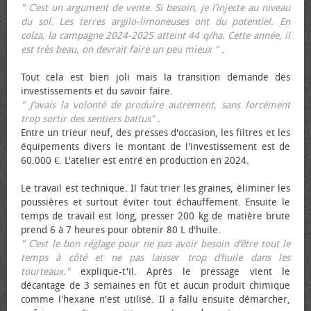
" C’est un argument de vente. Si besoin, je l’injecte au niveau
du sol. Les terres argilo-limoneuses ont du potentiel. En
colza, la campagne 2024-2025 atteint 44 q/ha. Cette année, il
est très beau, on devrait faire un peu mieux "
.
Tout cela est bien joli mais la transition demande des
investissements et du savoir faire.
" J’avais la volonté de produire autrement, sans forcément
trop sortir des sentiers battus"
.
Entre un trieur neuf, des presses d'occasion, les filtres et les
équipements divers le montant de l'investissement est de
60.000 €. L'atelier est entré en production en 2024.
Le travail est technique. Il faut trier les graines, éliminer les
poussières et surtout éviter tout échauffement. Ensuite le
temps de travail est long, presser 200 kg de matière brute
prend 6 à 7 heures pour obtenir 80 L d'huile.
" C’est le bon réglage pour ne pas avoir besoin d’être tout le
temps à côté et ne pas laisser trop d’huile dans les
tourteaux."
explique-t'il. Après le pressage vient le
décantage de 3 semaines en fût et aucun produit chimique
comme l'hexane n'est utilisé. Il a fallu ensuite démarcher,