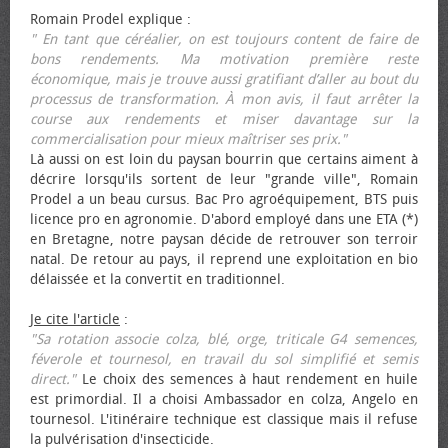
Romain Prodel explique :
" En tant que céréalier, on est toujours content de faire de
bons rendements. Ma motivation première reste
économique, mais je trouve aussi gratifiant d’aller au bout du
processus de transformation. À mon avis, il faut arrêter la
course aux rendements et miser davantage sur la
commercialisation pour mieux maîtriser ses prix."
Là aussi on est loin du paysan bourrin que certains aiment à
décrire lorsqu'ils sortent de leur "grande ville", Romain
Prodel a un beau cursus. Bac Pro agroéquipement, BTS puis
licence pro en agronomie. D'abord employé dans une ETA (*)
en Bretagne, notre paysan décide de retrouver son terroir
natal. De retour au pays, il reprend une exploitation en bio
délaissée et la convertit en traditionnel.
Je cite l'article
:
"Sa rotation associe colza, blé, orge, triticale G4 semences,
féverole et tournesol, en travail du sol simplifié et semis
direct."
Le choix des semences à haut rendement en huile
est primordial. Il a choisi Ambassador en colza, Angelo en
tournesol. L'itinéraire technique est classique mais il refuse
la pulvérisation d'insecticide.