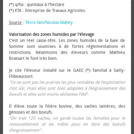
(*) q/ha : quintaux à l'hectare
(*) ETA : Entreprise de Travaux Agricoles
Source
:
Terre-Net/Nicolas Mahey
Valorisation des zones humides par l'élevage
C'est un réel casse-tête. Les zones humides de la baie de
Somme sont soumises à de fortes réglementations et
restrictions. Néanmoins des éleveurs comme Mathieu
Brassart le font très bien.
Je cite l'éleveur installé sur le GAEC (*) familial à Sailly-
Flibeaucourt:
"Ce ne sont pas les prairies les plus rentables de l’exploitation
c’est sûr, mais elles sont bien adaptées à l’engraissement des
bœufs et elles sont moins séchantes l’été".
Il élève toute la filière bovine, des vaches laitières, des
génisses et des bœufs.
"On trait 125 vaches, on garde toutes les femelles pour le
renouvellement et les mâles pour en faire des bœufs
d’engraissement".