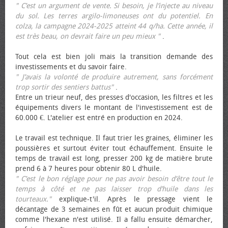
" C’est un argument de vente. Si besoin, je l’injecte au niveau
du sol. Les terres argilo-limoneuses ont du potentiel. En
colza, la campagne 2024-2025 atteint 44 q/ha. Cette année, il
est très beau, on devrait faire un peu mieux "
.
Tout cela est bien joli mais la transition demande des
investissements et du savoir faire.
" J’avais la volonté de produire autrement, sans forcément
trop sortir des sentiers battus"
.
Entre un trieur neuf, des presses d'occasion, les filtres et les
équipements divers le montant de l'investissement est de
60.000 €. L'atelier est entré en production en 2024.
Le travail est technique. Il faut trier les graines, éliminer les
poussières et surtout éviter tout échauffement. Ensuite le
temps de travail est long, presser 200 kg de matière brute
prend 6 à 7 heures pour obtenir 80 L d'huile.
" C’est le bon réglage pour ne pas avoir besoin d’être tout le
temps à côté et ne pas laisser trop d’huile dans les
tourteaux."
explique-t'il. Après le pressage vient le
décantage de 3 semaines en fût et aucun produit chimique
comme l'hexane n'est utilisé. Il a fallu ensuite démarcher,