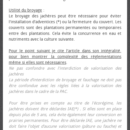
Utilité du broyage
:
Le broyage des jachères peut être nécessaire pour éviter
l'installation d'adventices (*) ou la fermeture du couvert. Les
couverts sont des plantations permanentes ou temporaires
entre des plantations. Cela évite la concurrence en eau et
nutriments avec la culture suivante.
Pour le point suivant je cite l'article dans son intégralité,
pour bien montrer la complexité des réglementations
même si elles sont nécessaires
.
Ne pas confondre avec l'interdiction de valorisation des
jachères
La période d’interdiction de broyage et fauchage ne doit pas
être confondue avec les règles liées à la valorisation des
jachères dans le cadre de la PAC.
Pour être prises en compte au titre de l'écorégime, les
jachères doivent être déclarées IAE(*) . Si elles sont en place
depuis plus de 5 ans, cela évite également leur conversion en
prairies permanentes. Pour être déclarée IAE, une jachère ne
doit faire l'objet d’aucune valorisation (pâture ou fauche) et