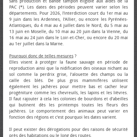
sans production et bande tampon éligible aux aides de la
PAC (*). Les dates des périodes peuvent varier selon les
départements. Pour 2026, l’interdiction court du 1er mai au
9 juin dans les Ardennes, l'Allier, ou encore les Pyrénées-
Atlantiques, du 4 mai au 4 juillet dans le Nord, du 5 mai au
13 juin en Moselle, du 10 mai au 20 juin dans la Vienne, du
16 mai au 24 juin dans le Loir-et-Cher, ou encore du 20 mai
au 1er juillet dans la Marne.
Pourquoi donc de telles mesures
?
Elles visent à protéger la faune sauvage en période de
reproduction ainsi que la nidification des oiseaux nichant au
sol comme la perdrix grise, l'alouette des champs ou la
caille des blés. De plus gros mammifères utilisent
également les jachères pour mettre bas et cacher leur
progéniture comme les chevreuils, les lapins et les lièvres.
Il faut rajouter à cela les colonies de bourdons et d'abeilles
qui butinent dès les printemps toutes les fleurs des
jachères. Le comportement des animaux peut varier en
fonction des régions et c'est pourquoi les dates varient.
Il peut exister des dérogations pour des raisons de sécurité
près des habitations ou le long des routes.