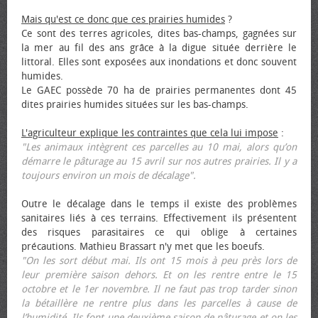
Mais qu'est ce donc que ces prairies humides
?
Ce sont des terres agricoles, dites bas-champs, gagnées sur
la mer au fil des ans grâce à la digue située derrière le
littoral. Elles sont exposées aux inondations et donc souvent
humides.
Le GAEC possède 70 ha de prairies permanentes dont 45
dites prairies humides situées sur les bas-champs.
L'agriculteur explique les contraintes que cela lui impose
:
"Les animaux intègrent ces parcelles au 10 mai, alors qu’on
démarre le pâturage au 15 avril sur nos autres prairies. Il y a
toujours environ un mois de décalage".
Outre le décalage dans le temps il existe des problèmes
sanitaires liés à ces terrains. Effectivement ils présentent
des risques parasitaires ce qui oblige à certaines
précautions. Mathieu Brassart n'y met que les bœufs.
"On les sort début mai. Ils ont 15 mois à peu près lors de
leur première saison dehors. Et on les rentre entre le 15
octobre et le 1er novembre. Il ne faut pas trop tarder sinon
la bétaillère ne rentre plus dans les parcelles à cause de
l’humidité. Ils font une deuxième saison de pâturage et on les