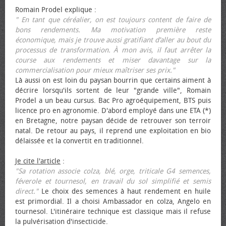
Romain Prodel explique :
" En tant que céréalier, on est toujours content de faire de
bons rendements. Ma motivation première reste
économique, mais je trouve aussi gratifiant d’aller au bout du
processus de transformation. À mon avis, il faut arrêter la
course aux rendements et miser davantage sur la
commercialisation pour mieux maîtriser ses prix."
Là aussi on est loin du paysan bourrin que certains aiment à
décrire lorsqu'ils sortent de leur "grande ville", Romain
Prodel a un beau cursus. Bac Pro agroéquipement, BTS puis
licence pro en agronomie. D'abord employé dans une ETA (*)
en Bretagne, notre paysan décide de retrouver son terroir
natal. De retour au pays, il reprend une exploitation en bio
délaissée et la convertit en traditionnel.
Je cite l'article
:
"Sa rotation associe colza, blé, orge, triticale G4 semences,
féverole et tournesol, en travail du sol simplifié et semis
direct."
Le choix des semences à haut rendement en huile
est primordial. Il a choisi Ambassador en colza, Angelo en
tournesol. L'itinéraire technique est classique mais il refuse
la pulvérisation d'insecticide.