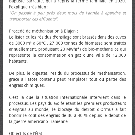
Baptiste Sarraute, qui a repris la ferme familiale en 2020,
l'explique très bien :
"On passait à peu près deux mois de l'année à épandre et
transporter ces effluents"
.
Procédé de méthanisation à Blajan
:
Le lisier et les résidus d'ensilage sont brassés dans des cuves
de 3000 m³ à 60°C . 27 000 tonnes de biomasse sont traités
annuellement, produisant 20 MWh(*) de bio-méthane ce qui
représente la consommation en gaz d'une ville de 12.000
habitants.
De plus, le digestat, résidu du processus de méthanisation,
grâce à l'azote contenu peut remplacer tout ou partie des
engrais chimiques.
C'est là que la situation internationale intervient dans le
processus. Les pays du Golfe étant les premiers producteurs
d'engrais au monde, le blocage du détroit d'Ormuz a fait
bondir le coût des engrais de 30 à 40 % depuis le début de
la guerre américano-iranienne.
Objectifs de l’État
: