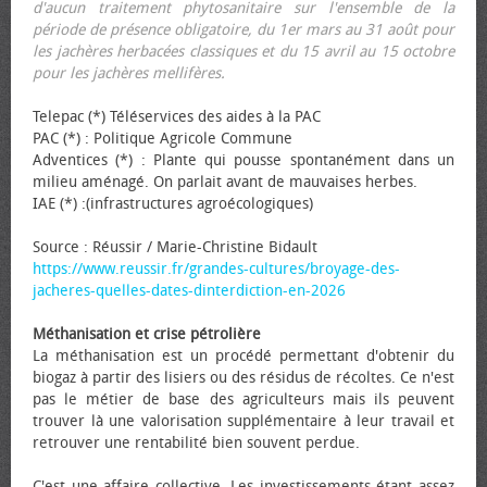
d'aucun traitement phytosanitaire sur l'ensemble de la
période de présence obligatoire, du 1er mars au 31 août pour
les jachères herbacées classiques et du 15 avril au 15 octobre
pour les jachères mellifères.
Telepac (*) Téléservices des aides à la PAC
PAC (*) : Politique Agricole Commune
Adventices (*) : Plante qui pousse spontanément dans un
milieu aménagé. On parlait avant de mauvaises herbes.
IAE (*) :(infrastructures agroécologiques)
Source : Réussir / Marie-Christine Bidault
https://www.reussir.fr/grandes-cultures/broyage-des-
jacheres-quelles-dates-dinterdiction-en-2026
Méthanisation et crise pétrolière
La méthanisation est un procédé permettant d'obtenir du
biogaz à partir des lisiers ou des résidus de récoltes. Ce n'est
pas le métier de base des agriculteurs mais ils peuvent
trouver là une valorisation supplémentaire à leur travail et
retrouver une rentabilité bien souvent perdue.
C'est une affaire collective. Les investissements étant assez