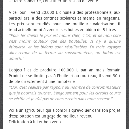
se faire connaître, constituer un réseau de vente.
A ce jour il vend 20.000 L d'huile à des professionnels, aux
particuliers, à des cantines scolaires et même en magasins.
Les prix sont étudiés pour une meilleure valorisation. Il
tend actuellement à vendre ses huiles en bidon de 5 litres
"Pour les clients le prix est moins cher, 4 €/l, et de mon côté
c’est moins coûteux que des bouteilles. II n’y a qu’une
étiquette, et les bidons sont réutilisables. En trois voyages
aller-retour de la ferme au consommateur, un bidon est
amorti."
L'objectif et de produire 100.000 L par an mais Romain
Prodel ne se limite pas à l'huile et au tourteau, il vend 30 t
de blé directement à une minoterie.
"Oui, c’est réaliste par rapport au nombre de consommateurs
que je pourrais toucher. L’engouement pour les circuits courts
se vérifie et je n’ai pas de concurrents dans mon secteur."
Voilà un agriculteur qui a compris qu'évoluer dans son projet
d'exploitation est un gage de meilleur revenu
Félicitation à lui et bon vent/