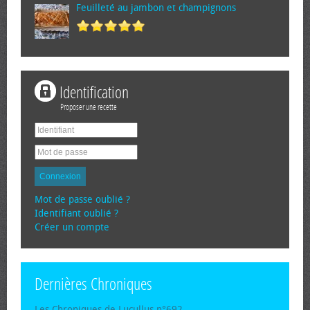
Feuilleté au jambon et champignons
Identification
Proposer une recette
Connexion
Mot de passe oublié ?
Identifiant oublié ?
Créer un compte
Dernières Chroniques
Les Chroniques de Lucullus n°692