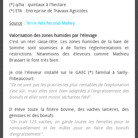
(*) q/ha : quintaux à l'hectare
(*) ETA : Entreprise de Travaux Agricoles
Source
:
Terre-Net/Nicolas Mahey
Valorisation des zones humides par l'élevage
C'est un réel casse-tête. Les zones humides de la baie de
Somme sont soumises à de fortes réglementations et
restrictions. Néanmoins des éleveurs comme Mathieu
Brassart le font très bien.
Je cite l'éleveur installé sur le GAEC (*) familial à Sailly-
Flibeaucourt:
"Ce ne sont pas les prairies les plus rentables de l’exploitation
c’est sûr, mais elles sont bien adaptées à l’engraissement des
bœufs et elles sont moins séchantes l’été".
Il élève toute la filière bovine, des vaches laitières, des
génisses et des bœufs.
"On trait 125 vaches, on garde toutes les femelles pour le
renouvellement et les mâles pour en faire des bœufs
d’engraissement".