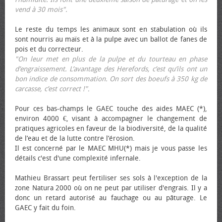
vend à 30 mois".
Le reste du temps les animaux sont en stabulation où ils
sont nourris au maïs et à la pulpe avec un ballot de fanes de
pois et du correcteur.
"On leur met en plus de la pulpe et du tourteau en phase
d’engraissement. L’avantage des Herefords, c’est qu’ils ont un
bon indice de consommation. On sort des bœufs à 350 kg de
carcasse, c’est correct !"
.
Pour ces bas-champs le GAEC touche des aides MAEC (*),
environ 4000 €, visant à accompagner le changement de
pratiques agricoles en faveur de la biodiversité, de la qualité
de l’eau et de la lutte contre l’érosion.
Il est concerné par le MAEC MHU(*) mais je vous passe les
détails c'est d'une complexité infernale.
Mathieu Brassart peut fertiliser ses sols à l'exception de la
zone Natura 2000 où on ne peut par utiliser d'engrais. Il y a
donc un retard autorisé au fauchage ou au pâturage. Le
GAEC y fait du foin.