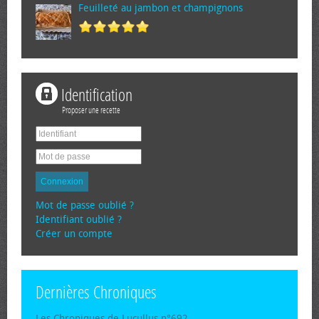
Feuilleté au jambon et champignons
Identification
Proposer une recette
Connexion
Mot de passe oublié ?
Identifiant oublié ?
Créer un compte
Dernières Chroniques
Les Chroniques de Lucullus n°692