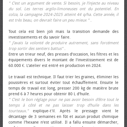
" C’est un argument de vente. Si besoin, je l’injecte au niveau
du sol. Les terres argilo-limoneuses ont du potentiel. En
colza, la campagne 2024-2025 atteint 44 q/ha. Cette année, il
est très beau, on devrait faire un peu mieux "
.
Tout cela est bien joli mais la transition demande des
investissements et du savoir faire.
" J’avais la volonté de produire autrement, sans forcément
trop sortir des sentiers battus"
.
Entre un trieur neuf, des presses d'occasion, les filtres et les
équipements divers le montant de l'investissement est de
60.000 €. L'atelier est entré en production en 2024.
Le travail est technique. Il faut trier les graines, éliminer les
poussières et surtout éviter tout échauffement. Ensuite le
temps de travail est long, presser 200 kg de matière brute
prend 6 à 7 heures pour obtenir 80 L d'huile.
" C’est le bon réglage pour ne pas avoir besoin d’être tout le
temps à côté et ne pas laisser trop d’huile dans les
tourteaux."
explique-t'il. Après le pressage vient le
décantage de 3 semaines en fût et aucun produit chimique
comme l'hexane n'est utilisé. Il a fallu ensuite démarcher,