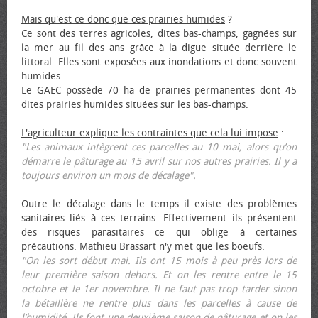
Mais qu'est ce donc que ces prairies humides
?
Ce sont des terres agricoles, dites bas-champs, gagnées sur
la mer au fil des ans grâce à la digue située derrière le
littoral. Elles sont exposées aux inondations et donc souvent
humides.
Le GAEC possède 70 ha de prairies permanentes dont 45
dites prairies humides situées sur les bas-champs.
L'agriculteur explique les contraintes que cela lui impose
:
"Les animaux intègrent ces parcelles au 10 mai, alors qu’on
démarre le pâturage au 15 avril sur nos autres prairies. Il y a
toujours environ un mois de décalage".
Outre le décalage dans le temps il existe des problèmes
sanitaires liés à ces terrains. Effectivement ils présentent
des risques parasitaires ce qui oblige à certaines
précautions. Mathieu Brassart n'y met que les bœufs.
"On les sort début mai. Ils ont 15 mois à peu près lors de
leur première saison dehors. Et on les rentre entre le 15
octobre et le 1er novembre. Il ne faut pas trop tarder sinon
la bétaillère ne rentre plus dans les parcelles à cause de
l’humidité. Ils font une deuxième saison de pâturage et on les