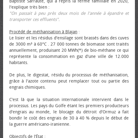
Baptiste Sarraute, qui a repris la ferme familiale en 2020,
l'explique très bien :
"On passait à peu près deux mois de l'année à épandre et
transporter ces effluents"
.
Procédé de méthanisation à Blajan
:
Le lisier et les résidus d'ensilage sont brassés dans des cuves
de 3000 m³ à 60°C . 27 000 tonnes de biomasse sont traités
annuellement, produisant 20 MWh(*) de bio-méthane ce qui
représente la consommation en gaz d'une ville de 12.000
habitants.
De plus, le digestat, résidu du processus de méthanisation,
grâce à l'azote contenu peut remplacer tout ou partie des
engrais chimiques.
C'est là que la situation internationale intervient dans le
processus. Les pays du Golfe étant les premiers producteurs
d'engrais au monde, le blocage du détroit d'Ormuz a fait
bondir le coût des engrais de 30 à 40 % depuis le début de
la guerre américano-iranienne.
Objectifs de l’État
: