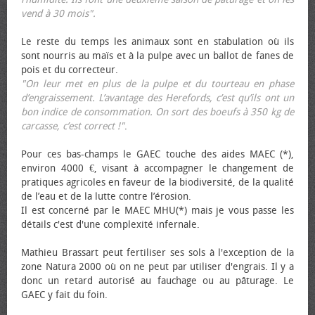
vend à 30 mois".
Le reste du temps les animaux sont en stabulation où ils
sont nourris au maïs et à la pulpe avec un ballot de fanes de
pois et du correcteur.
"On leur met en plus de la pulpe et du tourteau en phase
d’engraissement. L’avantage des Herefords, c’est qu’ils ont un
bon indice de consommation. On sort des bœufs à 350 kg de
carcasse, c’est correct !"
.
Pour ces bas-champs le GAEC touche des aides MAEC (*),
environ 4000 €, visant à accompagner le changement de
pratiques agricoles en faveur de la biodiversité, de la qualité
de l’eau et de la lutte contre l’érosion.
Il est concerné par le MAEC MHU(*) mais je vous passe les
détails c'est d'une complexité infernale.
Mathieu Brassart peut fertiliser ses sols à l'exception de la
zone Natura 2000 où on ne peut par utiliser d'engrais. Il y a
donc un retard autorisé au fauchage ou au pâturage. Le
GAEC y fait du foin.