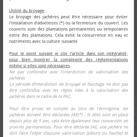
Utilité du broyage
:
Le broyage des jachères peut être nécessaire pour éviter
l'installation d'adventices (*) ou la fermeture du couvert. Les
couverts sont des plantations permanentes ou temporaires
entre des plantations. Cela évite la concurrence en eau et
nutriments avec la culture suivante.
Pour le point suivant je cite l'article dans son intégralité,
pour bien montrer la complexité des réglementations
même si elles sont nécessaires
.
Ne pas confondre avec l'interdiction de valorisation des
jachères
La période d’interdiction de broyage et fauchage ne doit pas
être confondue avec les règles liées à la valorisation des
jachères dans le cadre de la PAC.
Pour être prises en compte au titre de l'écorégime, les
jachères doivent être déclarées IAE(*) . Si elles sont en place
depuis plus de 5 ans, cela évite également leur conversion en
prairies permanentes. Pour être déclarée IAE, une jachère ne
doit faire l'objet d’aucune valorisation (pâture ou fauche) et