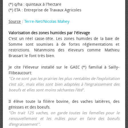
(*) q/ha : quintaux à l'hectare
(*) ETA : Entreprise de Travaux Agricoles
Source
:
Terre-Net/Nicolas Mahey
Valorisation des zones humides par l'élevage
C'est un réel casse-tête. Les zones humides de la baie de
Somme sont soumises à de fortes réglementations et
restrictions. Néanmoins des éleveurs comme Mathieu
Brassart le font très bien.
Je cite l'éleveur installé sur le GAEC (*) familial à Sailly-
Flibeaucourt:
"Ce ne sont pas les prairies les plus rentables de l’exploitation
c’est sûr, mais elles sont bien adaptées à l’engraissement des
bœufs et elles sont moins séchantes l’été".
Il élève toute la filière bovine, des vaches laitières, des
génisses et des bœufs.
"On trait 125 vaches, on garde toutes les femelles pour le
renouvellement et les mâles pour en faire des bœufs
d’engraissement".