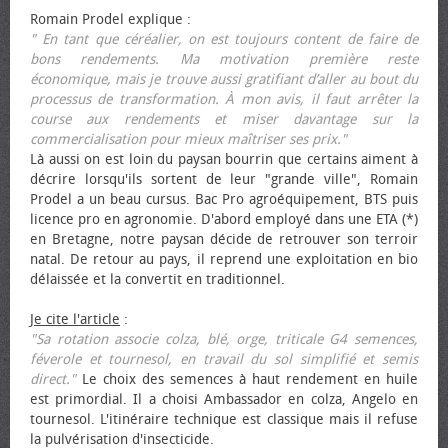
Romain Prodel explique :
" En tant que céréalier, on est toujours content de faire de
bons rendements. Ma motivation première reste
économique, mais je trouve aussi gratifiant d’aller au bout du
processus de transformation. À mon avis, il faut arrêter la
course aux rendements et miser davantage sur la
commercialisation pour mieux maîtriser ses prix."
Là aussi on est loin du paysan bourrin que certains aiment à
décrire lorsqu'ils sortent de leur "grande ville", Romain
Prodel a un beau cursus. Bac Pro agroéquipement, BTS puis
licence pro en agronomie. D'abord employé dans une ETA (*)
en Bretagne, notre paysan décide de retrouver son terroir
natal. De retour au pays, il reprend une exploitation en bio
délaissée et la convertit en traditionnel.
Je cite l'article
:
"Sa rotation associe colza, blé, orge, triticale G4 semences,
féverole et tournesol, en travail du sol simplifié et semis
direct."
Le choix des semences à haut rendement en huile
est primordial. Il a choisi Ambassador en colza, Angelo en
tournesol. L'itinéraire technique est classique mais il refuse
la pulvérisation d'insecticide.