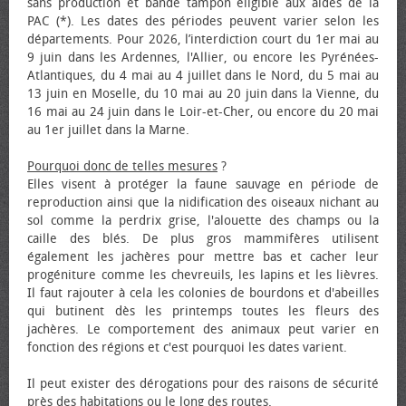
sans production et bande tampon éligible aux aides de la
PAC (*). Les dates des périodes peuvent varier selon les
départements. Pour 2026, l’interdiction court du 1er mai au
9 juin dans les Ardennes, l'Allier, ou encore les Pyrénées-
Atlantiques, du 4 mai au 4 juillet dans le Nord, du 5 mai au
13 juin en Moselle, du 10 mai au 20 juin dans la Vienne, du
16 mai au 24 juin dans le Loir-et-Cher, ou encore du 20 mai
au 1er juillet dans la Marne.
Pourquoi donc de telles mesures
?
Elles visent à protéger la faune sauvage en période de
reproduction ainsi que la nidification des oiseaux nichant au
sol comme la perdrix grise, l'alouette des champs ou la
caille des blés. De plus gros mammifères utilisent
également les jachères pour mettre bas et cacher leur
progéniture comme les chevreuils, les lapins et les lièvres.
Il faut rajouter à cela les colonies de bourdons et d'abeilles
qui butinent dès les printemps toutes les fleurs des
jachères. Le comportement des animaux peut varier en
fonction des régions et c'est pourquoi les dates varient.
Il peut exister des dérogations pour des raisons de sécurité
près des habitations ou le long des routes.