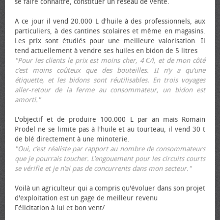
se faire connaître, constituer un réseau de vente.
A ce jour il vend 20.000 L d'huile à des professionnels, aux
particuliers, à des cantines scolaires et même en magasins.
Les prix sont étudiés pour une meilleure valorisation. Il
tend actuellement à vendre ses huiles en bidon de 5 litres
"Pour les clients le prix est moins cher, 4 €/l, et de mon côté
c’est moins coûteux que des bouteilles. II n’y a qu’une
étiquette, et les bidons sont réutilisables. En trois voyages
aller-retour de la ferme au consommateur, un bidon est
amorti."
L'objectif et de produire 100.000 L par an mais Romain
Prodel ne se limite pas à l'huile et au tourteau, il vend 30 t
de blé directement à une minoterie.
"Oui, c’est réaliste par rapport au nombre de consommateurs
que je pourrais toucher. L’engouement pour les circuits courts
se vérifie et je n’ai pas de concurrents dans mon secteur."
Voilà un agriculteur qui a compris qu'évoluer dans son projet
d'exploitation est un gage de meilleur revenu
Félicitation à lui et bon vent/