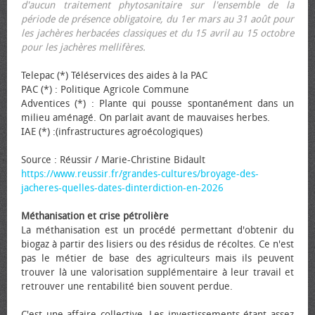
d'aucun traitement phytosanitaire sur l'ensemble de la
période de présence obligatoire, du 1er mars au 31 août pour
les jachères herbacées classiques et du 15 avril au 15 octobre
pour les jachères mellifères.
Telepac (*) Téléservices des aides à la PAC
PAC (*) : Politique Agricole Commune
Adventices (*) : Plante qui pousse spontanément dans un
milieu aménagé. On parlait avant de mauvaises herbes.
IAE (*) :(infrastructures agroécologiques)
Source : Réussir / Marie-Christine Bidault
https://www.reussir.fr/grandes-cultures/broyage-des-
jacheres-quelles-dates-dinterdiction-en-2026
Méthanisation et crise pétrolière
La méthanisation est un procédé permettant d'obtenir du
biogaz à partir des lisiers ou des résidus de récoltes. Ce n'est
pas le métier de base des agriculteurs mais ils peuvent
trouver là une valorisation supplémentaire à leur travail et
retrouver une rentabilité bien souvent perdue.
C'est une affaire collective. Les investissements étant assez