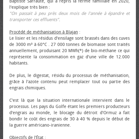
Baptiste Sarraute, qui a repris la ferme familiale en 2020,
l'explique très bien :
"On passait à peu près deux mois de l'année à épandre et
transporter ces effluents"
.
Procédé de méthanisation à Blajan
:
Le lisier et les résidus d'ensilage sont brassés dans des cuves
de 3000 m³ à 60°C . 27 000 tonnes de biomasse sont traités
annuellement, produisant 20 MWh(*) de bio-méthane ce qui
représente la consommation en gaz d'une ville de 12.000
habitants.
De plus, le digestat, résidu du processus de méthanisation,
grâce à l'azote contenu peut remplacer tout ou partie des
engrais chimiques.
C'est là que la situation internationale intervient dans le
processus. Les pays du Golfe étant les premiers producteurs
d'engrais au monde, le blocage du détroit d'Ormuz a fait
bondir le coût des engrais de 30 à 40 % depuis le début de
la guerre américano-iranienne.
Objectifs de l’État
: