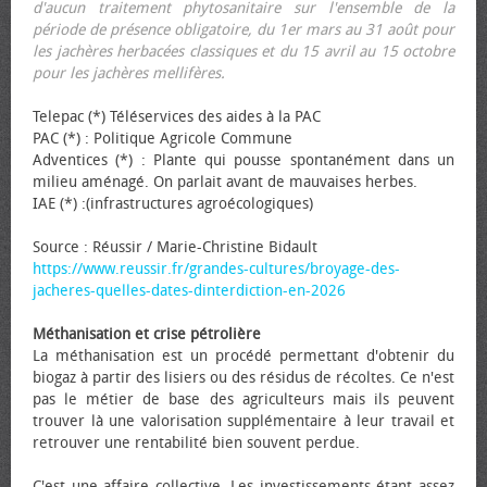
d'aucun traitement phytosanitaire sur l'ensemble de la
période de présence obligatoire, du 1er mars au 31 août pour
les jachères herbacées classiques et du 15 avril au 15 octobre
pour les jachères mellifères.
Telepac (*) Téléservices des aides à la PAC
PAC (*) : Politique Agricole Commune
Adventices (*) : Plante qui pousse spontanément dans un
milieu aménagé. On parlait avant de mauvaises herbes.
IAE (*) :(infrastructures agroécologiques)
Source : Réussir / Marie-Christine Bidault
https://www.reussir.fr/grandes-cultures/broyage-des-
jacheres-quelles-dates-dinterdiction-en-2026
Méthanisation et crise pétrolière
La méthanisation est un procédé permettant d'obtenir du
biogaz à partir des lisiers ou des résidus de récoltes. Ce n'est
pas le métier de base des agriculteurs mais ils peuvent
trouver là une valorisation supplémentaire à leur travail et
retrouver une rentabilité bien souvent perdue.
C'est une affaire collective. Les investissements étant assez