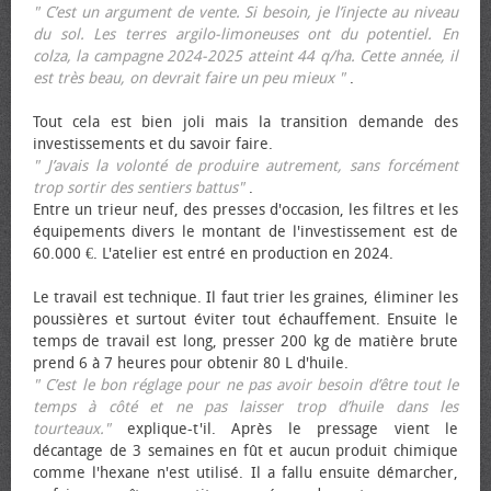
" C’est un argument de vente. Si besoin, je l’injecte au niveau
du sol. Les terres argilo-limoneuses ont du potentiel. En
colza, la campagne 2024-2025 atteint 44 q/ha. Cette année, il
est très beau, on devrait faire un peu mieux "
.
Tout cela est bien joli mais la transition demande des
investissements et du savoir faire.
" J’avais la volonté de produire autrement, sans forcément
trop sortir des sentiers battus"
.
Entre un trieur neuf, des presses d'occasion, les filtres et les
équipements divers le montant de l'investissement est de
60.000 €. L'atelier est entré en production en 2024.
Le travail est technique. Il faut trier les graines, éliminer les
poussières et surtout éviter tout échauffement. Ensuite le
temps de travail est long, presser 200 kg de matière brute
prend 6 à 7 heures pour obtenir 80 L d'huile.
" C’est le bon réglage pour ne pas avoir besoin d’être tout le
temps à côté et ne pas laisser trop d’huile dans les
tourteaux."
explique-t'il. Après le pressage vient le
décantage de 3 semaines en fût et aucun produit chimique
comme l'hexane n'est utilisé. Il a fallu ensuite démarcher,