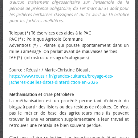
d'aucun traitement phytosanitaire sur l'ensemble de la
période de présence obligatoire, du 1er mars au 31 août pour
les jachères herbacées classiques et du 15 avril au 15 octobre
pour les jachères mellifères.
Telepac (*) Téléservices des aides à la PAC
PAC (*) : Politique Agricole Commune
Adventices (*) : Plante qui pousse spontanément dans un
milieu aménagé. On parlait avant de mauvaises herbes.
IAE (*) :(infrastructures agroécologiques)
Source : Réussir / Marie-Christine Bidault
https://www.reussir.fr/grandes-cultures/broyage-des-
jacheres-quelles-dates-dinterdiction-en-2026
Méthanisation et crise pétrolière
La méthanisation est un procédé permettant d'obtenir du
biogaz à partir des lisiers ou des résidus de récoltes. Ce n'est
pas le métier de base des agriculteurs mais ils peuvent
trouver là une valorisation supplémentaire à leur travail et
retrouver une rentabilité bien souvent perdue.
C'est une affaire collective. Les investissements étant assez