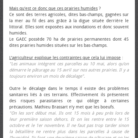
Mais qu'est ce donc que ces prairies humides
?
Ce sont des terres agricoles, dites bas-champs, gagnées sur
la mer au fil des ans grâce à la digue située derrière le
littoral. Elles sont exposées aux inondations et donc souvent
humides.
Le GAEC possède 70 ha de prairies permanentes dont 45
dites prairies humides situées sur les bas-champs.
L'agriculteur explique les contraintes que cela lui impose
:
"Les animaux intègrent ces parcelles au 10 mai, alors qu’on
démarre le pâturage au 15 avril sur nos autres prairies. Il y a
toujours environ un mois de décalage".
Outre le décalage dans le temps il existe des problèmes
sanitaires liés à ces terrains. Effectivement ils présentent
des risques parasitaires ce qui oblige à certaines
précautions. Mathieu Brassart n'y met que les bœufs.
"On les sort début mai. Ils ont 15 mois à peu près lors de
leur première saison dehors. Et on les rentre entre le 15
octobre et le 1er novembre. Il ne faut pas trop tarder sinon
la bétaillère ne rentre plus dans les parcelles à cause de
l’humidité. Ils font une deuxième saison de pâturage et on les