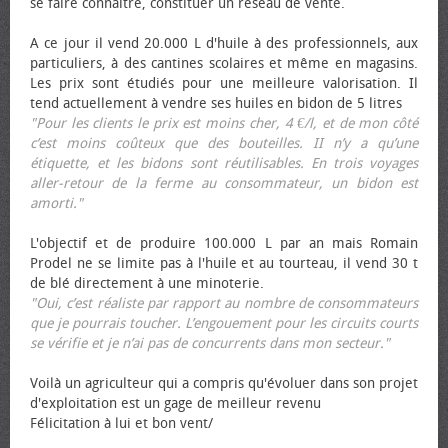
se faire connaître, constituer un réseau de vente.
A ce jour il vend 20.000 L d'huile à des professionnels, aux
particuliers, à des cantines scolaires et même en magasins.
Les prix sont étudiés pour une meilleure valorisation. Il
tend actuellement à vendre ses huiles en bidon de 5 litres
"Pour les clients le prix est moins cher, 4 €/l, et de mon côté
c’est moins coûteux que des bouteilles. II n’y a qu’une
étiquette, et les bidons sont réutilisables. En trois voyages
aller-retour de la ferme au consommateur, un bidon est
amorti."
L'objectif et de produire 100.000 L par an mais Romain
Prodel ne se limite pas à l'huile et au tourteau, il vend 30 t
de blé directement à une minoterie.
"Oui, c’est réaliste par rapport au nombre de consommateurs
que je pourrais toucher. L’engouement pour les circuits courts
se vérifie et je n’ai pas de concurrents dans mon secteur."
Voilà un agriculteur qui a compris qu'évoluer dans son projet
d'exploitation est un gage de meilleur revenu
Félicitation à lui et bon vent/