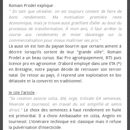
Romain Prodel explique :
" En tant que céréalier, on est toujours content de faire de
bons rendements. Ma motivation première reste
économique, mais je trouve aussi gratifiant d’aller au bout du
processus de transformation. À mon avis, il faut arrêter la
course aux rendements et miser davantage sur la
commercialisation pour mieux maîtriser ses prix."
Là aussi on est loin du paysan bourrin que certains aiment à
décrire lorsqu'ils sortent de leur "grande ville", Romain
Prodel a un beau cursus. Bac Pro agroéquipement, BTS puis
licence pro en agronomie. D'abord employé dans une ETA (*)
en Bretagne, notre paysan décide de retrouver son terroir
natal. De retour au pays, il reprend une exploitation en bio
délaissée et la convertit en traditionnel.
Je cite l'article
:
"Sa rotation associe colza, blé, orge, triticale G4 semences,
féverole et tournesol, en travail du sol simplifié et semis
direct."
Le choix des semences à haut rendement en huile
est primordial. Il a choisi Ambassador en colza, Angelo en
tournesol. L'itinéraire technique est classique mais il refuse
la pulvérisation d'insecticide.