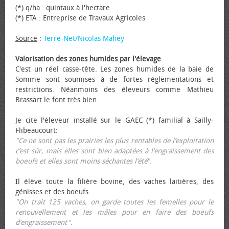
(*) q/ha : quintaux à l'hectare
(*) ETA : Entreprise de Travaux Agricoles
Source
:
Terre-Net/Nicolas Mahey
Valorisation des zones humides par l'élevage
C'est un réel casse-tête. Les zones humides de la baie de
Somme sont soumises à de fortes réglementations et
restrictions. Néanmoins des éleveurs comme Mathieu
Brassart le font très bien.
Je cite l'éleveur installé sur le GAEC (*) familial à Sailly-
Flibeaucourt:
"Ce ne sont pas les prairies les plus rentables de l’exploitation
c’est sûr, mais elles sont bien adaptées à l’engraissement des
bœufs et elles sont moins séchantes l’été".
Il élève toute la filière bovine, des vaches laitières, des
génisses et des bœufs.
"On trait 125 vaches, on garde toutes les femelles pour le
renouvellement et les mâles pour en faire des bœufs
d’engraissement".