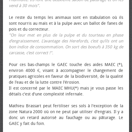
vend à 30 mois".
Le reste du temps les animaux sont en stabulation où ils
sont nourris au maïs et à la pulpe avec un ballot de fanes de
pois et du correcteur.
"On leur met en plus de la pulpe et du tourteau en phase
d’engraissement. L’avantage des Herefords, c’est qu’ils ont un
bon indice de consommation. On sort des bœufs à 350 kg de
carcasse, c’est correct !"
.
Pour ces bas-champs le GAEC touche des aides MAEC (*),
environ 4000 €, visant à accompagner le changement de
pratiques agricoles en faveur de la biodiversité, de la qualité
de l’eau et de la lutte contre l’érosion.
Il est concerné par le MAEC MHU(*) mais je vous passe les
détails c'est d'une complexité infernale.
Mathieu Brassart peut fertiliser ses sols à l'exception de la
zone Natura 2000 où on ne peut par utiliser d'engrais. Il y a
donc un retard autorisé au fauchage ou au pâturage. Le
GAEC y fait du foin.