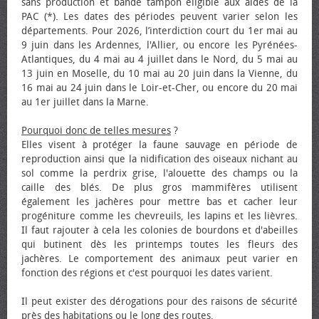
sans production et bande tampon éligible aux aides de la
PAC (*). Les dates des périodes peuvent varier selon les
départements. Pour 2026, l’interdiction court du 1er mai au
9 juin dans les Ardennes, l'Allier, ou encore les Pyrénées-
Atlantiques, du 4 mai au 4 juillet dans le Nord, du 5 mai au
13 juin en Moselle, du 10 mai au 20 juin dans la Vienne, du
16 mai au 24 juin dans le Loir-et-Cher, ou encore du 20 mai
au 1er juillet dans la Marne.
Pourquoi donc de telles mesures
?
Elles visent à protéger la faune sauvage en période de
reproduction ainsi que la nidification des oiseaux nichant au
sol comme la perdrix grise, l'alouette des champs ou la
caille des blés. De plus gros mammifères utilisent
également les jachères pour mettre bas et cacher leur
progéniture comme les chevreuils, les lapins et les lièvres.
Il faut rajouter à cela les colonies de bourdons et d'abeilles
qui butinent dès les printemps toutes les fleurs des
jachères. Le comportement des animaux peut varier en
fonction des régions et c'est pourquoi les dates varient.
Il peut exister des dérogations pour des raisons de sécurité
près des habitations ou le long des routes.