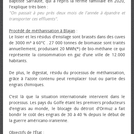
Baptiste Sarraute, qui a repris la ferme familiale en 2020,
l'explique très bien :
"On passait à peu près deux mois de l'année à épandre et
transporter ces effluents"
.
Procédé de méthanisation à Blajan
:
Le lisier et les résidus d'ensilage sont brassés dans des cuves
de 3000 m³ à 60°C . 27 000 tonnes de biomasse sont traités
annuellement, produisant 20 MWh(*) de bio-méthane ce qui
représente la consommation en gaz d'une ville de 12.000
habitants.
De plus, le digestat, résidu du processus de méthanisation,
grâce à l'azote contenu peut remplacer tout ou partie des
engrais chimiques.
C'est là que la situation internationale intervient dans le
processus. Les pays du Golfe étant les premiers producteurs
d'engrais au monde, le blocage du détroit d'Ormuz a fait
bondir le coût des engrais de 30 à 40 % depuis le début de
la guerre américano-iranienne.
Objectifs de l’État
: