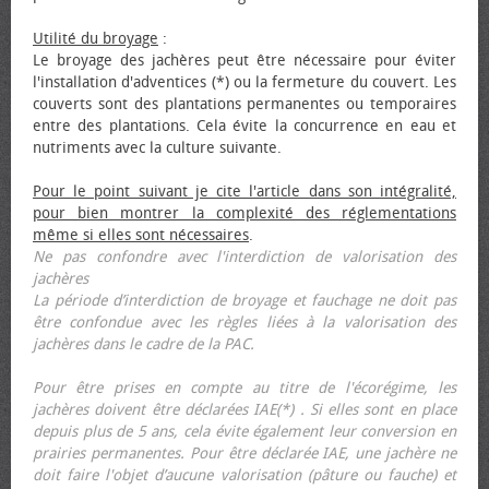
Utilité du broyage
:
Le broyage des jachères peut être nécessaire pour éviter
l'installation d'adventices (*) ou la fermeture du couvert. Les
couverts sont des plantations permanentes ou temporaires
entre des plantations. Cela évite la concurrence en eau et
nutriments avec la culture suivante.
Pour le point suivant je cite l'article dans son intégralité,
pour bien montrer la complexité des réglementations
même si elles sont nécessaires
.
Ne pas confondre avec l'interdiction de valorisation des
jachères
La période d’interdiction de broyage et fauchage ne doit pas
être confondue avec les règles liées à la valorisation des
jachères dans le cadre de la PAC.
Pour être prises en compte au titre de l'écorégime, les
jachères doivent être déclarées IAE(*) . Si elles sont en place
depuis plus de 5 ans, cela évite également leur conversion en
prairies permanentes. Pour être déclarée IAE, une jachère ne
doit faire l'objet d’aucune valorisation (pâture ou fauche) et