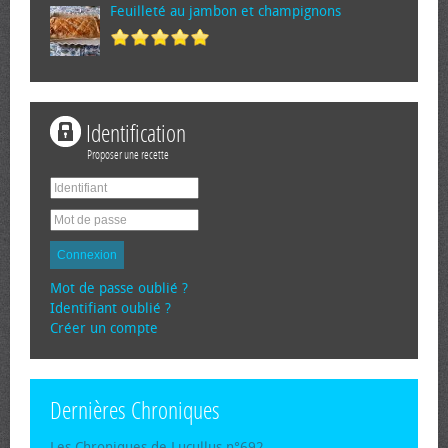
Feuilleté au jambon et champignons
Identification
Proposer une recette
Connexion
Mot de passe oublié ?
Identifiant oublié ?
Créer un compte
Dernières Chroniques
Les Chroniques de Lucullus n°692