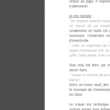
retour au pays, il repren
traditionnel.
Je cite l'article
:
"Sa rotation associe colza
en travail du sol simpli
rendement en huile est p
tournesol. L'itinéraire t
d'insecticide.
" C’est un argument de ven
argilo-limoneuses ont du
q/ha. Cette année, il est t
Tout cela est bien joli 
savoir faire.
" J’avais la volonté de pr
battus"
.
Entre un trieur neuf, des 
le montant de l'investiss
en 2024.
Le travail est technique.
surtout éviter tout échau