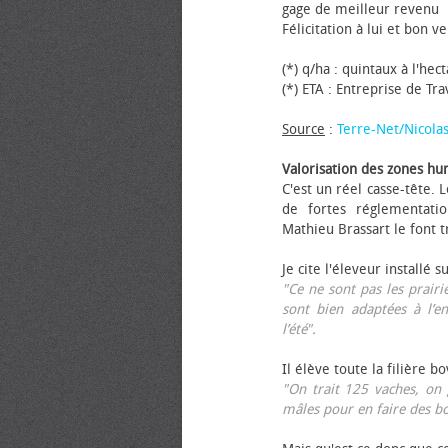
gage de meilleur revenu
Félicitation à lui et bon ve
(*) q/ha : quintaux à l'hec
(*) ETA : Entreprise de Tr
Source
:
Terre-Net/Nicola
Valorisation des zones hu
C'est un réel casse-tête.
de fortes réglementati
Mathieu Brassart le font t
Je cite l'éleveur installé s
"Ce ne sont pas les prairie
sont bien adaptées à l’e
l’été".
Il élève toute la filière b
"On trait 125 vaches, on 
mâles pour en faire des b