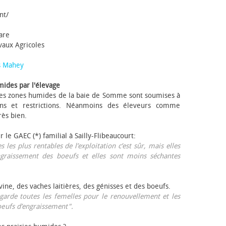
nt/
tare
avaux Agricoles
s Mahey
mides par l'élevage
 Les zones humides de la baie de Somme sont soumises à
ons et restrictions. Néanmoins des éleveurs comme
rès bien.
ur le GAEC (*) familial à Sailly-Flibeaucourt:
s les plus rentables de l’exploitation c’est sûr, mais elles
ngraissement des bœufs et elles sont moins séchantes
ovine, des vaches laitières, des génisses et des bœufs.
garde toutes les femelles pour le renouvellement et les
œufs d’engraissement".