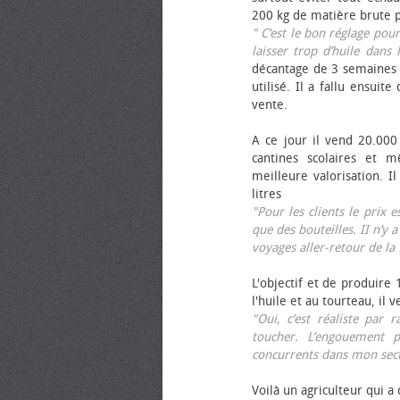
200 kg de matière brute p
" C’est le bon réglage pou
laisser trop d’huile dans 
décantage de 3 semaines 
utilisé. Il a fallu ensuit
vente.
A ce jour il vend 20.000 
cantines scolaires et 
meilleure valorisation. 
litres
"Pour les clients le prix 
que des bouteilles. II n’y a
voyages aller-retour de l
L'objectif et de produire
l'huile et au tourteau, il
"Oui, c’est réaliste pa
toucher. L’engouement p
concurrents dans mon sect
Voilà un agriculteur qui a