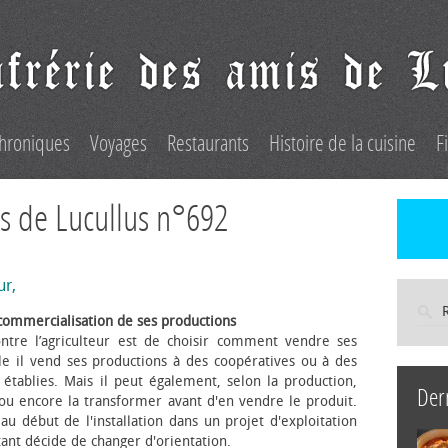
hroniques
Voyages
Restaurants
Histoire de la cuisine
F
s de Lucullus n°692
ur,
commercialisation de ses productions
ntre l’agriculteur est de choisir comment vendre ses
le il vend ses productions à des coopératives ou à des
s établies. Mais il peut également, selon la production,
Der
 ou encore la transformer avant d'en vendre le produit.
au début de l'installation dans un projet d'exploitation
itant décide de changer d'orientation.