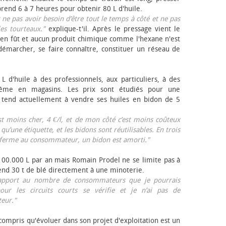
rend 6 à 7 heures pour obtenir 80 L d'huile.
r ne pas avoir besoin d’être tout le temps à côté et ne pas
les tourteaux."
explique-t'il. Après le pressage vient le
en fût et aucun produit chimique comme l'hexane n'est
e démarcher, se faire connaître, constituer un réseau de
L d'huile à des professionnels, aux particuliers, à des
même en magasins. Les prix sont étudiés pour une
Il tend actuellement à vendre ses huiles en bidon de 5
est moins cher, 4 €/l, et de mon côté c’est moins coûteux
 qu’une étiquette, et les bidons sont réutilisables. En trois
a ferme au consommateur, un bidon est amorti."
 100.000 L par an mais Romain Prodel ne se limite pas à
 vend 30 t de blé directement à une minoterie.
r rapport au nombre de consommateurs que je pourrais
our les circuits courts se vérifie et je n’ai pas de
eur."
 compris qu'évoluer dans son projet d'exploitation est un