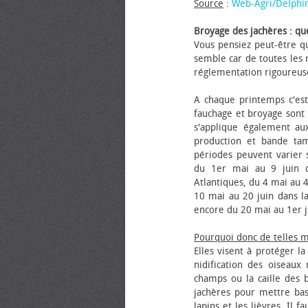
Source
:
Web-Agri/Delphi
Broyage des jachères : que
Vous pensiez peut-être qu
semble car de toutes les m
réglementation rigoureus
A chaque printemps c'est
fauchage et broyage sont i
s'applique également au
production et bande tam
périodes peuvent varier s
du 1er mai au 9 juin da
Atlantiques, du 4 mai au 4
10 mai au 20 juin dans la
encore du 20 mai au 1er j
Pourquoi donc de telles 
Elles visent à protéger l
nidification des oiseaux
champs ou la caille des 
jachères pour mettre bas
lapins et les lièvres. Il 