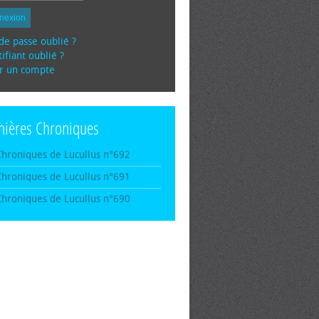
nexion
de passe oublié ?
ifiant oublié ?
r un compte
nières Chroniques
Chroniques de Lucullus n°692
Chroniques de Lucullus n°691
Chroniques de Lucullus n°690