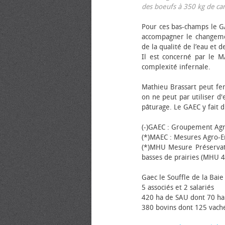
des bœufs à 350 kg de carca
Pour ces bas-champs le GA
accompagner le changemen
de la qualité de l’eau et de
Il est concerné par le M
complexité infernale.
Mathieu Brassart peut fer
on ne peut par utiliser d'
pâturage. Le GAEC y fait d
(-)GAEC : Groupement Agr
(*)MAEC : Mesures Agro-E
(*)MHU Mesure Préservat
basses de prairies (MHU 4
Gaec le Souffle de la Baie 
5 associés et 2 salariés
420 ha de SAU dont 70 ha
380 bovins dont 125 vache