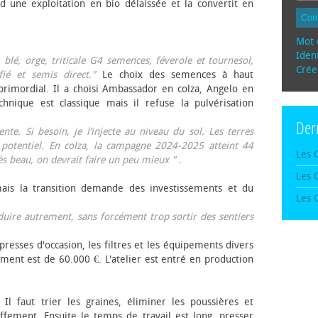
d une exploitation en bio délaissée et la convertit en
Con
Mot 
Ident
, blé, orge, triticale G4 semences, féverole et tournesol,
Crée
fié et semis direct."
Le choix des semences à haut
rimordial. Il a choisi Ambassador en colza, Angelo en
echnique est classique mais il refuse la pulvérisation
Der
te. Si besoin, je l’injecte au niveau du sol. Les terres
 potentiel. En colza, la campagne 2024-2025 atteint 44
Les 
rès beau, on devrait faire un peu mieux "
.
Les 
mais la transition demande des investissements et du
Les 
oduire autrement, sans forcément trop sortir des sentiers
presses d'occasion, les filtres et les équipements divers
ement est de 60.000 €. L'atelier est entré en production
 Il faut trier les graines, éliminer les poussières et
ffement. Ensuite le temps de travail est long, presser