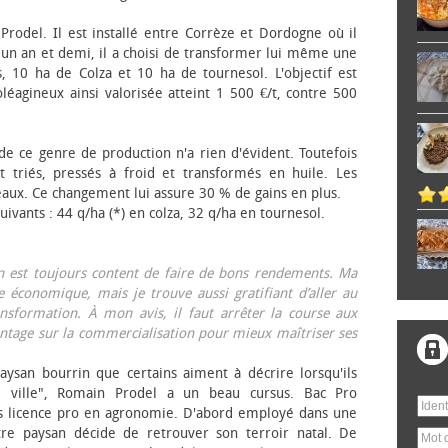
 Prodel. Il est installé entre Corrèze et Dordogne où il
, un an et demi, il a choisi de transformer lui même une
, 10 ha de Colza et 10 ha de tournesol. L'objectif est
éagineux ainsi valorisée atteint 1 500 €/t, contre 500
 de ce genre de production n'a rien d'évident. Toutefois
 triés, pressés à froid et transformés en huile. Les
eaux. Ce changement lui assure 30 % de gains en plus.
ivants : 44 q/ha (*) en colza, 32 q/ha en tournesol.
on est toujours content de faire de bons rendements. Ma
 économique, mais je trouve aussi gratifiant d’aller au
nsformation. À mon avis, il faut arrêter la course aux
tage sur la commercialisation pour mieux maîtriser ses
aysan bourrin que certains aiment à décrire lorsqu'ils
e ville", Romain Prodel a un beau cursus. Bac Pro
s licence pro en agronomie. D'abord employé dans une
tre paysan décide de retrouver son terroir natal. De