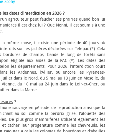
ne Scohy
lles dates d’interdiction en 2026 ?
'un agriculteur peut faucher ses prairies quand bon lui
anières il est chez lui ? Que Nenni, il est soumis à une
e.
 la même chose, il existe une période de 40 jours où
nterdits sur les jachères déclarées sur Telepac (*). Cela
x bordures de champs, bande le long de forêts sans
pon éligible aux aides de la PAC (*). Les dates des
elon les départements. Pour 2026, l’interdiction court
ns les Ardennes, l'Allier, ou encore les Pyrénées-
 juillet dans le Nord, du 5 mai au 13 juin en Moselle, du
 Vienne, du 16 mai au 24 juin dans le Loir-et-Cher, ou
uillet dans la Marne.
mesures
?
a faune sauvage en période de reproduction ainsi que la
 nichant au sol comme la perdrix grise, l'alouette des
blés. De plus gros mammifères utilisent également les
 et cacher leur progéniture comme les chevreuils, les
faut rajouter à cela les colonies de bourdons et d'abeilles