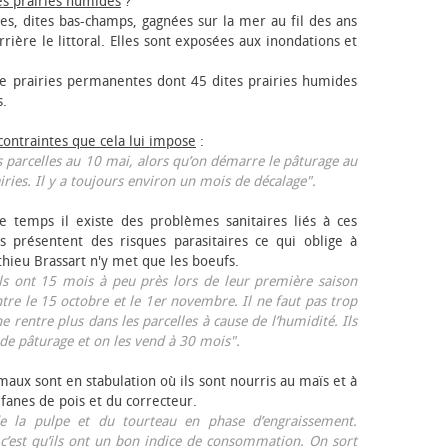
es prairies humides
?
les, dites bas-champs, gagnées sur la mer au fil des ans
rrière le littoral. Elles sont exposées aux inondations et
 prairies permanentes dont 45 dites prairies humides
s.
 contraintes que cela lui impose
:
 parcelles au 10 mai, alors qu’on démarre le pâturage au
iries. Il y a toujours environ un mois de décalage".
e temps il existe des problèmes sanitaires liés à ces
ls présentent des risques parasitaires ce qui oblige à
thieu Brassart n'y met que les bœufs.
ls ont 15 mois à peu près lors de leur première saison
ntre le 15 octobre et le 1er novembre. Il ne faut pas trop
ne rentre plus dans les parcelles à cause de l’humidité. Ils
de pâturage et on les vend à 30 mois".
aux sont en stabulation où ils sont nourris au maïs et à
 fanes de pois et du correcteur.
 la pulpe et du tourteau en phase d’engraissement.
 c’est qu’ils ont un bon indice de consommation. On sort