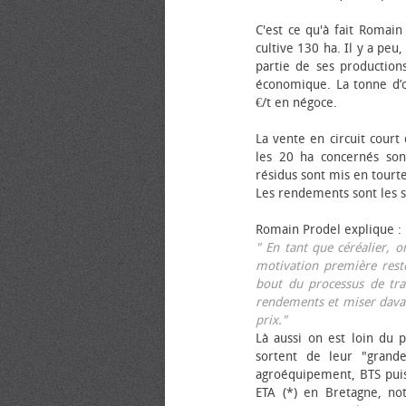
C'est ce qu'à fait Romain
cultive 130 ha. Il y a peu
partie de ses productions
économique. La tonne d’ol
€/t en négoce.
La vente en circuit court
les 20 ha concernés sont
résidus sont mis en tourt
Les rendements sont les su
Romain Prodel explique :
" En tant que céréalier, 
motivation première reste
bout du processus de tra
rendements et miser davan
prix."
Là aussi on est loin du p
sortent de leur "grand
agroéquipement, BTS pui
ETA (*) en Bretagne, no