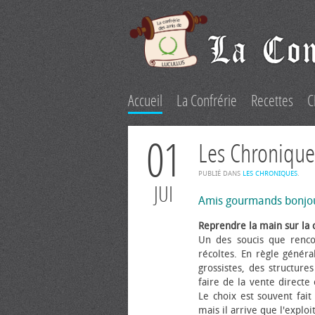
Accueil
La Confrérie
Recettes
C
01
Les Chronique
PUBLIÉ DANS
LES CHRONIQUES
.
JUI
Amis gourmands bonjo
Reprendre la main sur la 
Un des soucis que renco
récoltes. En règle généra
grossistes, des structure
faire de la vente directe
Le choix est souvent fait 
mais il arrive que l'explo