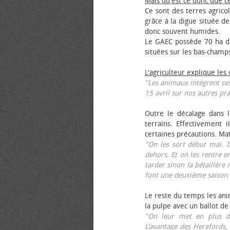
Mais qu'est ce donc que c
Ce sont des terres agrico
grâce à la digue située de
donc souvent humides.
Le GAEC possède 70 ha de
situées sur les bas-champ
L'agriculteur explique les
"Les animaux intègrent ces
15 avril sur nos autres pra
Outre le décalage dans l
terrains. Effectivement i
certaines précautions. Ma
"On les sort début mai. I
dehors. Et on les rentre e
tarder sinon la bétaillère 
font une deuxième saison 
Le reste du temps les anim
la pulpe avec un ballot de
"On leur met en plus de
L’avantage des Herefords,