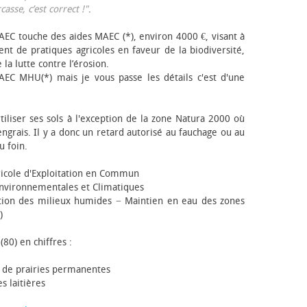
sse, c’est correct !"
.
EC touche des aides MAEC (*), environ 4000 €, visant à
t de pratiques agricoles en faveur de la biodiversité,
 la lutte contre l’érosion.
AEC MHU(*) mais je vous passe les détails c'est d'une
tiliser ses sols à l'exception de la zone Natura 2000 où
engrais. Il y a donc un retard autorisé au fauchage ou au
u foin.
icole d'Exploitation en Commun
nvironnementales et Climatiques
ion des milieux humides − Maintien en eau des zones
)
(80) en chiffres :
 de prairies permanentes
s laitières