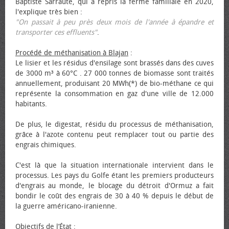
Baptiste Sarraute, qui a repris la ferme familiale en 2020,
l'explique très bien :
"On passait à peu près deux mois de l'année à épandre et
transporter ces effluents"
.
Procédé de méthanisation à Blajan
:
Le lisier et les résidus d'ensilage sont brassés dans des cuves
de 3000 m³ à 60°C . 27 000 tonnes de biomasse sont traités
annuellement, produisant 20 MWh(*) de bio-méthane ce qui
représente la consommation en gaz d'une ville de 12.000
habitants.
De plus, le digestat, résidu du processus de méthanisation,
grâce à l'azote contenu peut remplacer tout ou partie des
engrais chimiques.
C'est là que la situation internationale intervient dans le
processus. Les pays du Golfe étant les premiers producteurs
d'engrais au monde, le blocage du détroit d'Ormuz a fait
bondir le coût des engrais de 30 à 40 % depuis le début de
la guerre américano-iranienne.
Objectifs de l’État
: