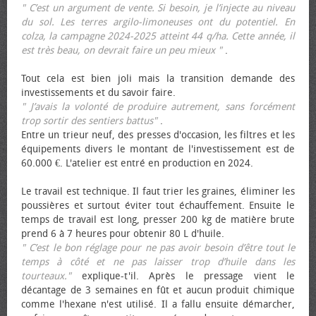
" C’est un argument de vente. Si besoin, je l’injecte au niveau
du sol. Les terres argilo-limoneuses ont du potentiel. En
colza, la campagne 2024-2025 atteint 44 q/ha. Cette année, il
est très beau, on devrait faire un peu mieux "
.
Tout cela est bien joli mais la transition demande des
investissements et du savoir faire.
" J’avais la volonté de produire autrement, sans forcément
trop sortir des sentiers battus"
.
Entre un trieur neuf, des presses d'occasion, les filtres et les
équipements divers le montant de l'investissement est de
60.000 €. L'atelier est entré en production en 2024.
Le travail est technique. Il faut trier les graines, éliminer les
poussières et surtout éviter tout échauffement. Ensuite le
temps de travail est long, presser 200 kg de matière brute
prend 6 à 7 heures pour obtenir 80 L d'huile.
" C’est le bon réglage pour ne pas avoir besoin d’être tout le
temps à côté et ne pas laisser trop d’huile dans les
tourteaux."
explique-t'il. Après le pressage vient le
décantage de 3 semaines en fût et aucun produit chimique
comme l'hexane n'est utilisé. Il a fallu ensuite démarcher,