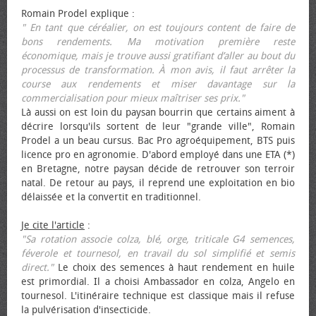
Romain Prodel explique :
" En tant que céréalier, on est toujours content de faire de
bons rendements. Ma motivation première reste
économique, mais je trouve aussi gratifiant d’aller au bout du
processus de transformation. À mon avis, il faut arrêter la
course aux rendements et miser davantage sur la
commercialisation pour mieux maîtriser ses prix."
Là aussi on est loin du paysan bourrin que certains aiment à
décrire lorsqu'ils sortent de leur "grande ville", Romain
Prodel a un beau cursus. Bac Pro agroéquipement, BTS puis
licence pro en agronomie. D'abord employé dans une ETA (*)
en Bretagne, notre paysan décide de retrouver son terroir
natal. De retour au pays, il reprend une exploitation en bio
délaissée et la convertit en traditionnel.
Je cite l'article
:
"Sa rotation associe colza, blé, orge, triticale G4 semences,
féverole et tournesol, en travail du sol simplifié et semis
direct."
Le choix des semences à haut rendement en huile
est primordial. Il a choisi Ambassador en colza, Angelo en
tournesol. L'itinéraire technique est classique mais il refuse
la pulvérisation d'insecticide.