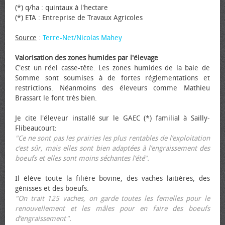
(*) q/ha : quintaux à l'hectare
(*) ETA : Entreprise de Travaux Agricoles
Source
:
Terre-Net/Nicolas Mahey
Valorisation des zones humides par l'élevage
C'est un réel casse-tête. Les zones humides de la baie de
Somme sont soumises à de fortes réglementations et
restrictions. Néanmoins des éleveurs comme Mathieu
Brassart le font très bien.
Je cite l'éleveur installé sur le GAEC (*) familial à Sailly-
Flibeaucourt:
"Ce ne sont pas les prairies les plus rentables de l’exploitation
c’est sûr, mais elles sont bien adaptées à l’engraissement des
bœufs et elles sont moins séchantes l’été".
Il élève toute la filière bovine, des vaches laitières, des
génisses et des bœufs.
"On trait 125 vaches, on garde toutes les femelles pour le
renouvellement et les mâles pour en faire des bœufs
d’engraissement".