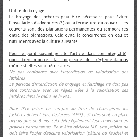
Utilité du broyage
:
Le broyage des jachères peut être nécessaire pour éviter
l'installation d'adventices (*) ou la fermeture du couvert. Les
couverts sont des plantations permanentes ou temporaires
entre des plantations. Cela évite la concurrence en eau et
nutriments avec la culture suivante.
Pour le point suivant je cite l'article dans son intégralité,
pour bien montrer la complexité des réglementations
même si elles sont nécessaires
.
Ne pas confondre avec l'interdiction de valorisation des
jachères
La période d’interdiction de broyage et fauchage ne doit pas
être confondue avec les règles liées à la valorisation des
jachères dans le cadre de la PAC.
Pour être prises en compte au titre de l'écorégime, les
jachères doivent être déclarées IAE(*) . Si elles sont en place
depuis plus de 5 ans, cela évite également leur conversion en
prairies permanentes. Pour être déclarée IAE, une jachère ne
doit faire l'objet d’aucune valorisation (pâture ou fauche) et