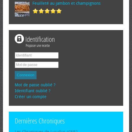
Feuilleté au jambon et champignons
Identification
Proposer une recette
Connexion
Mot de passe oublié ?
Identifiant oublié ?
Créer un compte
Dernières Chroniques
Les Chroniques de Lucullus n°692