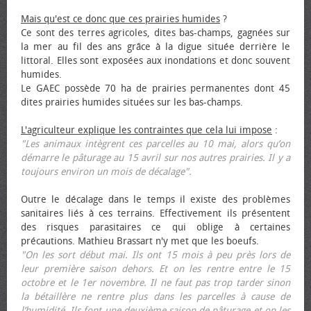
Mais qu'est ce donc que ces prairies humides
?
Ce sont des terres agricoles, dites bas-champs, gagnées sur
la mer au fil des ans grâce à la digue située derrière le
littoral. Elles sont exposées aux inondations et donc souvent
humides.
Le GAEC possède 70 ha de prairies permanentes dont 45
dites prairies humides situées sur les bas-champs.
L'agriculteur explique les contraintes que cela lui impose
:
"Les animaux intègrent ces parcelles au 10 mai, alors qu’on
démarre le pâturage au 15 avril sur nos autres prairies. Il y a
toujours environ un mois de décalage".
Outre le décalage dans le temps il existe des problèmes
sanitaires liés à ces terrains. Effectivement ils présentent
des risques parasitaires ce qui oblige à certaines
précautions. Mathieu Brassart n'y met que les bœufs.
"On les sort début mai. Ils ont 15 mois à peu près lors de
leur première saison dehors. Et on les rentre entre le 15
octobre et le 1er novembre. Il ne faut pas trop tarder sinon
la bétaillère ne rentre plus dans les parcelles à cause de
l’humidité. Ils font une deuxième saison de pâturage et on les