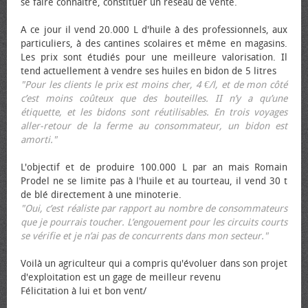
se faire connaître, constituer un réseau de vente.
A ce jour il vend 20.000 L d'huile à des professionnels, aux
particuliers, à des cantines scolaires et même en magasins.
Les prix sont étudiés pour une meilleure valorisation. Il
tend actuellement à vendre ses huiles en bidon de 5 litres
"Pour les clients le prix est moins cher, 4 €/l, et de mon côté
c’est moins coûteux que des bouteilles. II n’y a qu’une
étiquette, et les bidons sont réutilisables. En trois voyages
aller-retour de la ferme au consommateur, un bidon est
amorti."
L'objectif et de produire 100.000 L par an mais Romain
Prodel ne se limite pas à l'huile et au tourteau, il vend 30 t
de blé directement à une minoterie.
"Oui, c’est réaliste par rapport au nombre de consommateurs
que je pourrais toucher. L’engouement pour les circuits courts
se vérifie et je n’ai pas de concurrents dans mon secteur."
Voilà un agriculteur qui a compris qu'évoluer dans son projet
d'exploitation est un gage de meilleur revenu
Félicitation à lui et bon vent/