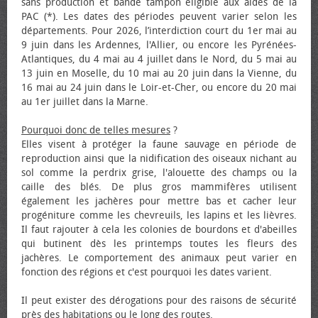
sans production et bande tampon éligible aux aides de la
PAC (*). Les dates des périodes peuvent varier selon les
départements. Pour 2026, l’interdiction court du 1er mai au
9 juin dans les Ardennes, l'Allier, ou encore les Pyrénées-
Atlantiques, du 4 mai au 4 juillet dans le Nord, du 5 mai au
13 juin en Moselle, du 10 mai au 20 juin dans la Vienne, du
16 mai au 24 juin dans le Loir-et-Cher, ou encore du 20 mai
au 1er juillet dans la Marne.
Pourquoi donc de telles mesures
?
Elles visent à protéger la faune sauvage en période de
reproduction ainsi que la nidification des oiseaux nichant au
sol comme la perdrix grise, l'alouette des champs ou la
caille des blés. De plus gros mammifères utilisent
également les jachères pour mettre bas et cacher leur
progéniture comme les chevreuils, les lapins et les lièvres.
Il faut rajouter à cela les colonies de bourdons et d'abeilles
qui butinent dès les printemps toutes les fleurs des
jachères. Le comportement des animaux peut varier en
fonction des régions et c'est pourquoi les dates varient.
Il peut exister des dérogations pour des raisons de sécurité
près des habitations ou le long des routes.