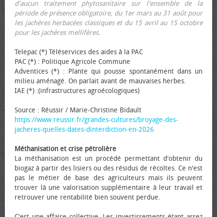
d'aucun traitement phytosanitaire sur l'ensemble de la
période de présence obligatoire, du 1er mars au 31 août pour
les jachères herbacées classiques et du 15 avril au 15 octobre
pour les jachères mellifères.
Telepac (*) Téléservices des aides à la PAC
PAC (*) : Politique Agricole Commune
Adventices (*) : Plante qui pousse spontanément dans un
milieu aménagé. On parlait avant de mauvaises herbes.
IAE (*) :(infrastructures agroécologiques)
Source : Réussir / Marie-Christine Bidault
https://www.reussir.fr/grandes-cultures/broyage-des-
jacheres-quelles-dates-dinterdiction-en-2026
Méthanisation et crise pétrolière
La méthanisation est un procédé permettant d'obtenir du
biogaz à partir des lisiers ou des résidus de récoltes. Ce n'est
pas le métier de base des agriculteurs mais ils peuvent
trouver là une valorisation supplémentaire à leur travail et
retrouver une rentabilité bien souvent perdue.
C'est une affaire collective. Les investissements étant assez