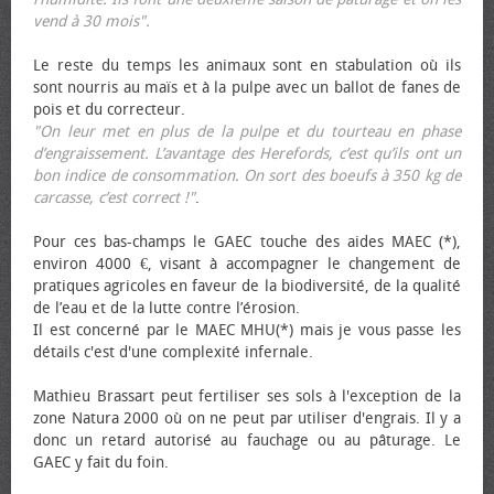
vend à 30 mois".
Le reste du temps les animaux sont en stabulation où ils
sont nourris au maïs et à la pulpe avec un ballot de fanes de
pois et du correcteur.
"On leur met en plus de la pulpe et du tourteau en phase
d’engraissement. L’avantage des Herefords, c’est qu’ils ont un
bon indice de consommation. On sort des bœufs à 350 kg de
carcasse, c’est correct !"
.
Pour ces bas-champs le GAEC touche des aides MAEC (*),
environ 4000 €, visant à accompagner le changement de
pratiques agricoles en faveur de la biodiversité, de la qualité
de l’eau et de la lutte contre l’érosion.
Il est concerné par le MAEC MHU(*) mais je vous passe les
détails c'est d'une complexité infernale.
Mathieu Brassart peut fertiliser ses sols à l'exception de la
zone Natura 2000 où on ne peut par utiliser d'engrais. Il y a
donc un retard autorisé au fauchage ou au pâturage. Le
GAEC y fait du foin.