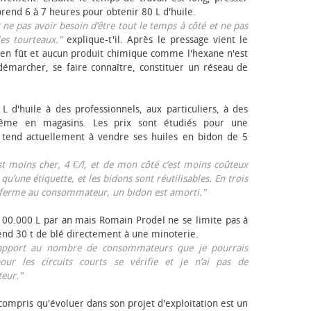
rend 6 à 7 heures pour obtenir 80 L d'huile.
r ne pas avoir besoin d’être tout le temps à côté et ne pas
les tourteaux."
explique-t'il. Après le pressage vient le
en fût et aucun produit chimique comme l'hexane n'est
e démarcher, se faire connaître, constituer un réseau de
L d'huile à des professionnels, aux particuliers, à des
même en magasins. Les prix sont étudiés pour une
Il tend actuellement à vendre ses huiles en bidon de 5
est moins cher, 4 €/l, et de mon côté c’est moins coûteux
 qu’une étiquette, et les bidons sont réutilisables. En trois
a ferme au consommateur, un bidon est amorti."
 100.000 L par an mais Romain Prodel ne se limite pas à
 vend 30 t de blé directement à une minoterie.
r rapport au nombre de consommateurs que je pourrais
our les circuits courts se vérifie et je n’ai pas de
eur."
 compris qu'évoluer dans son projet d'exploitation est un