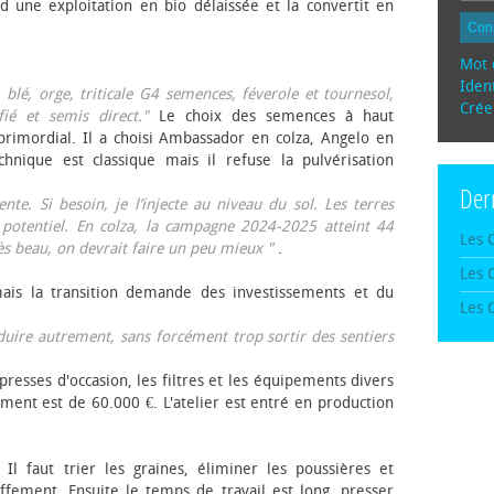
d une exploitation en bio délaissée et la convertit en
Con
Mot 
Ident
, blé, orge, triticale G4 semences, féverole et tournesol,
Crée
fié et semis direct."
Le choix des semences à haut
rimordial. Il a choisi Ambassador en colza, Angelo en
echnique est classique mais il refuse la pulvérisation
Der
te. Si besoin, je l’injecte au niveau du sol. Les terres
 potentiel. En colza, la campagne 2024-2025 atteint 44
Les 
rès beau, on devrait faire un peu mieux "
.
Les 
mais la transition demande des investissements et du
Les 
oduire autrement, sans forcément trop sortir des sentiers
presses d'occasion, les filtres et les équipements divers
ement est de 60.000 €. L'atelier est entré en production
 Il faut trier les graines, éliminer les poussières et
ffement. Ensuite le temps de travail est long, presser