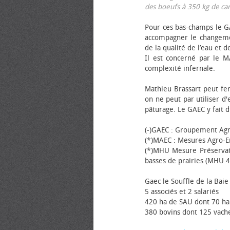
des bœufs à 350 kg de carca
Pour ces bas-champs le GA
accompagner le changemen
de la qualité de l’eau et de
Il est concerné par le M
complexité infernale.
Mathieu Brassart peut fer
on ne peut par utiliser d'
pâturage. Le GAEC y fait d
(-)GAEC : Groupement Agr
(*)MAEC : Mesures Agro-E
(*)MHU Mesure Préservat
basses de prairies (MHU 4
Gaec le Souffle de la Baie 
5 associés et 2 salariés
420 ha de SAU dont 70 ha
380 bovins dont 125 vache