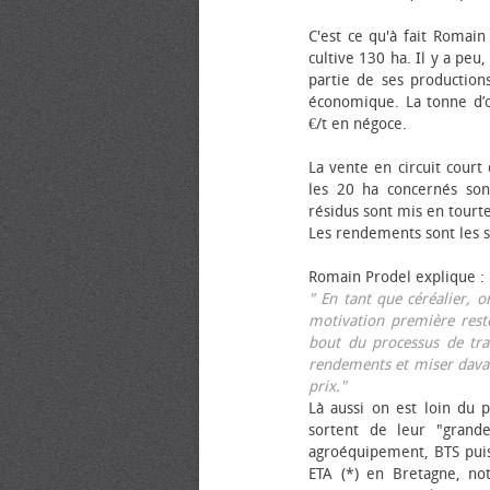
C'est ce qu'à fait Romain
cultive 130 ha. Il y a peu
partie de ses productions
économique. La tonne d’ol
€/t en négoce.
La vente en circuit court
les 20 ha concernés sont
résidus sont mis en tourt
Les rendements sont les su
Romain Prodel explique :
" En tant que céréalier, 
motivation première reste
bout du processus de tra
rendements et miser davan
prix."
Là aussi on est loin du p
sortent de leur "grand
agroéquipement, BTS pui
ETA (*) en Bretagne, no