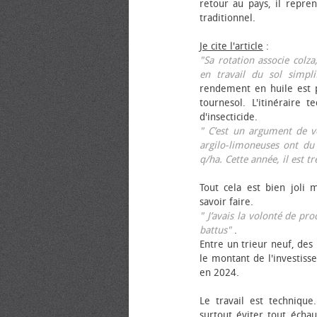
retour au pays, il repren
traditionnel.
Je cite l'article
:
"Sa rotation associe colza
en travail du sol simpli
rendement en huile est p
tournesol. L'itinéraire t
d'insecticide.
" C’est un argument de ven
argilo-limoneuses ont du
q/ha. Cette année, il est t
Tout cela est bien joli 
savoir faire.
" J’avais la volonté de pr
battus"
.
Entre un trieur neuf, des 
le montant de l'investiss
en 2024.
Le travail est technique.
surtout éviter tout échau