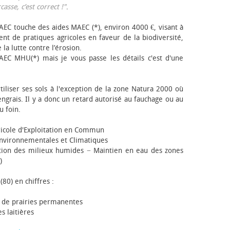
sse, c’est correct !"
.
EC touche des aides MAEC (*), environ 4000 €, visant à
t de pratiques agricoles en faveur de la biodiversité,
 la lutte contre l’érosion.
AEC MHU(*) mais je vous passe les détails c'est d'une
tiliser ses sols à l'exception de la zone Natura 2000 où
engrais. Il y a donc un retard autorisé au fauchage ou au
u foin.
icole d'Exploitation en Commun
nvironnementales et Climatiques
ion des milieux humides − Maintien en eau des zones
)
(80) en chiffres :
 de prairies permanentes
s laitières