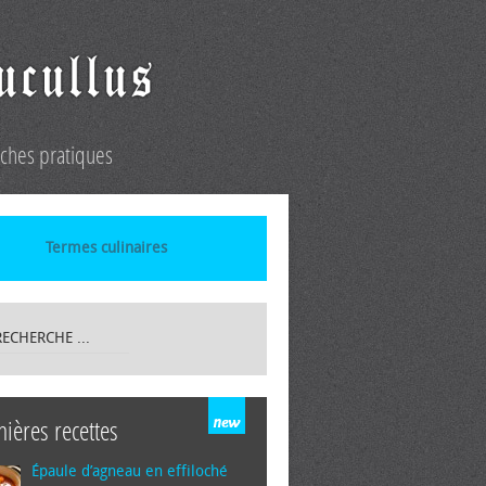
iches pratiques
Termes culinaires
nières recettes
Épaule d’agneau en effiloché