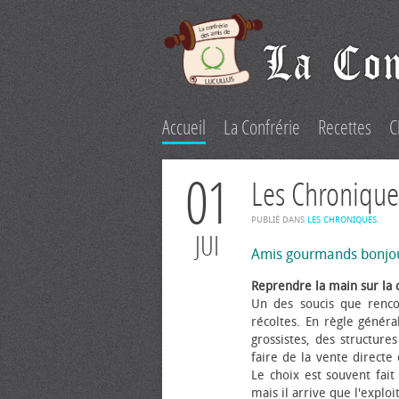
Accueil
La Confrérie
Recettes
C
01
Les Chronique
PUBLIÉ DANS
LES CHRONIQUES
.
JUI
Amis gourmands bonjo
Reprendre la main sur la 
Un des soucis que renco
récoltes. En règle généra
grossistes, des structure
faire de la vente directe
Le choix est souvent fait 
mais il arrive que l'explo