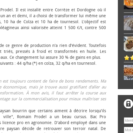
 Prodel. Il est installé entre Corrèze et Dordogne où il
, un an et demi, il a choisi de transformer lui même une
, 10 ha de Colza et 10 ha de tournesol. L'objectif est
éagineux ainsi valorisée atteint 1 500 €/t, contre 500
 de ce genre de production n'a rien d'évident. Toutefois
 triés, pressés à froid et transformés en huile. Les
eaux. Ce changement lui assure 30 % de gains en plus.
ivants : 44 q/ha (*) en colza, 32 q/ha en tournesol.
on est toujours content de faire de bons rendements. Ma
 économique, mais je trouve aussi gratifiant d’aller au
nsformation. À mon avis, il faut arrêter la course aux
tage sur la commercialisation pour mieux maîtriser ses
aysan bourrin que certains aiment à décrire lorsqu'ils
e ville", Romain Prodel a un beau cursus. Bac Pro
s licence pro en agronomie. D'abord employé dans une
tre paysan décide de retrouver son terroir natal. De