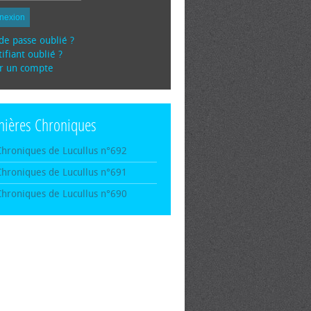
nexion
de passe oublié ?
ifiant oublié ?
r un compte
nières Chroniques
Chroniques de Lucullus n°692
Chroniques de Lucullus n°691
Chroniques de Lucullus n°690