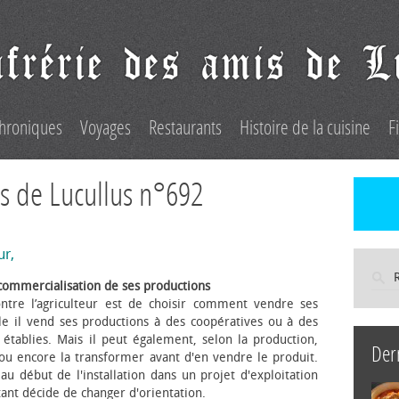
hroniques
Voyages
Restaurants
Histoire de la cuisine
F
s de Lucullus n°692
ur,
commercialisation de ses productions
ntre l’agriculteur est de choisir comment vendre ses
le il vend ses productions à des coopératives ou à des
s établies. Mais il peut également, selon la production,
Der
 ou encore la transformer avant d'en vendre le produit.
au début de l'installation dans un projet d'exploitation
itant décide de changer d'orientation.