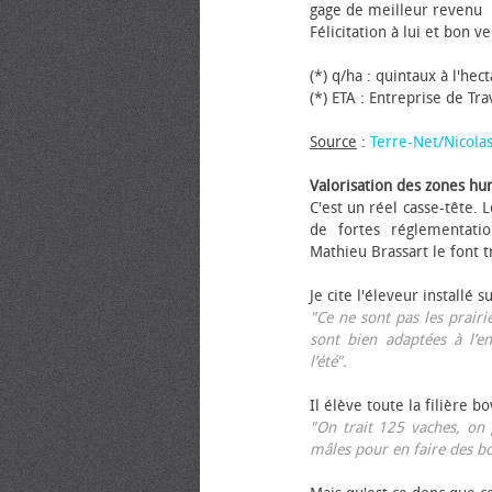
gage de meilleur revenu
Félicitation à lui et bon ve
(*) q/ha : quintaux à l'hec
(*) ETA : Entreprise de Tr
Source
:
Terre-Net/Nicola
Valorisation des zones hu
C'est un réel casse-tête.
de fortes réglementati
Mathieu Brassart le font t
Je cite l'éleveur installé s
"Ce ne sont pas les prairie
sont bien adaptées à l’e
l’été".
Il élève toute la filière b
"On trait 125 vaches, on 
mâles pour en faire des b