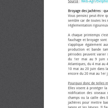
Source
:
Web-Agri/Delphi
Broyage des jachères : que
Vous pensiez peut-être qu
semble car de toutes les m
réglementation rigoureus
A chaque printemps c'est
fauchage et broyage sont i
s'applique également au
production et bande tam
périodes peuvent varier s
du 1er mai au 9 juin da
Atlantiques, du 4 mai au 4
10 mai au 20 juin dans la
encore du 20 mai au 1er j
Pourquoi donc de telles 
Elles visent à protéger l
nidification des oiseaux
champs ou la caille des 
jachères pour mettre bas
lapins et les lièvres. Il 