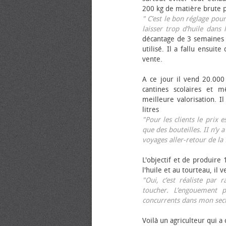
200 kg de matière brute p
" C’est le bon réglage pou
laisser trop d’huile dans 
décantage de 3 semaines 
utilisé. Il a fallu ensuit
vente.
A ce jour il vend 20.000 
cantines scolaires et 
meilleure valorisation. 
litres
"Pour les clients le prix 
que des bouteilles. II n’y a
voyages aller-retour de l
L'objectif et de produire
l'huile et au tourteau, il
"Oui, c’est réaliste pa
toucher. L’engouement p
concurrents dans mon sect
Voilà un agriculteur qui a