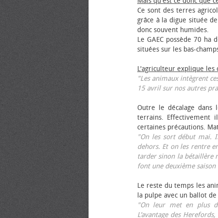
Mais qu'est ce donc que c
Ce sont des terres agrico
grâce à la digue située de
donc souvent humides.
Le GAEC possède 70 ha de
situées sur les bas-champ
L'agriculteur explique les
"Les animaux intègrent ces
15 avril sur nos autres pra
Outre le décalage dans l
terrains. Effectivement i
certaines précautions. Ma
"On les sort début mai. I
dehors. Et on les rentre e
tarder sinon la bétaillère 
font une deuxième saison 
Le reste du temps les anim
la pulpe avec un ballot de
"On leur met en plus de
L’avantage des Herefords,