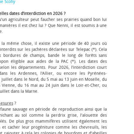
ne Scohy
lles dates d’interdiction en 2026 ?
'un agriculteur peut faucher ses prairies quand bon lui
anières il est chez lui ? Que Nenni, il est soumis à une
e.
 la même chose, il existe une période de 40 jours où
nterdits sur les jachères déclarées sur Telepac (*). Cela
x bordures de champs, bande le long de forêts sans
pon éligible aux aides de la PAC (*). Les dates des
elon les départements. Pour 2026, l’interdiction court
ns les Ardennes, l'Allier, ou encore les Pyrénées-
 juillet dans le Nord, du 5 mai au 13 juin en Moselle, du
 Vienne, du 16 mai au 24 juin dans le Loir-et-Cher, ou
uillet dans la Marne.
mesures
?
a faune sauvage en période de reproduction ainsi que la
 nichant au sol comme la perdrix grise, l'alouette des
blés. De plus gros mammifères utilisent également les
 et cacher leur progéniture comme les chevreuils, les
faut rajouter à cela les colonies de bourdons et d'abeilles