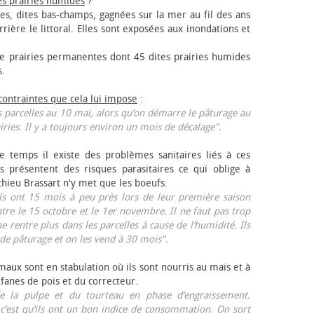
es prairies humides
?
les, dites bas-champs, gagnées sur la mer au fil des ans
rrière le littoral. Elles sont exposées aux inondations et
 prairies permanentes dont 45 dites prairies humides
s.
 contraintes que cela lui impose
:
 parcelles au 10 mai, alors qu’on démarre le pâturage au
iries. Il y a toujours environ un mois de décalage".
e temps il existe des problèmes sanitaires liés à ces
ls présentent des risques parasitaires ce qui oblige à
thieu Brassart n'y met que les bœufs.
ls ont 15 mois à peu près lors de leur première saison
ntre le 15 octobre et le 1er novembre. Il ne faut pas trop
ne rentre plus dans les parcelles à cause de l’humidité. Ils
de pâturage et on les vend à 30 mois".
aux sont en stabulation où ils sont nourris au maïs et à
 fanes de pois et du correcteur.
 la pulpe et du tourteau en phase d’engraissement.
 c’est qu’ils ont un bon indice de consommation. On sort