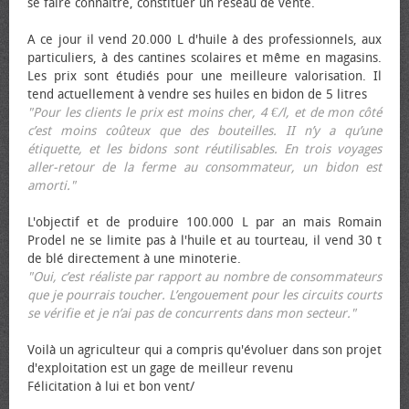
se faire connaître, constituer un réseau de vente.
A ce jour il vend 20.000 L d'huile à des professionnels, aux
particuliers, à des cantines scolaires et même en magasins.
Les prix sont étudiés pour une meilleure valorisation. Il
tend actuellement à vendre ses huiles en bidon de 5 litres
"Pour les clients le prix est moins cher, 4 €/l, et de mon côté
c’est moins coûteux que des bouteilles. II n’y a qu’une
étiquette, et les bidons sont réutilisables. En trois voyages
aller-retour de la ferme au consommateur, un bidon est
amorti."
L'objectif et de produire 100.000 L par an mais Romain
Prodel ne se limite pas à l'huile et au tourteau, il vend 30 t
de blé directement à une minoterie.
"Oui, c’est réaliste par rapport au nombre de consommateurs
que je pourrais toucher. L’engouement pour les circuits courts
se vérifie et je n’ai pas de concurrents dans mon secteur."
Voilà un agriculteur qui a compris qu'évoluer dans son projet
d'exploitation est un gage de meilleur revenu
Félicitation à lui et bon vent/