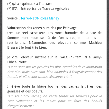
(*) q/ha : quintaux à l'hectare
(*) ETA : Entreprise de Travaux Agricoles
Source
:
Terre-Net/Nicolas Mahey
Valorisation des zones humides par l'élevage
C'est un réel casse-tête. Les zones humides de la baie de
Somme sont soumises à de fortes réglementations et
restrictions. Néanmoins des éleveurs comme Mathieu
Brassart le font très bien.
Je cite l'éleveur installé sur le GAEC (*) familial à Sailly-
Flibeaucourt:
"Ce ne sont pas les prairies les plus rentables de l’exploitation
c’est sûr, mais elles sont bien adaptées à l’engraissement des
bœufs et elles sont moins séchantes l’été".
Il élève toute la filière bovine, des vaches laitières, des
génisses et des bœufs.
"On trait 125 vaches, on garde toutes les femelles pour le
renouvellement et les mâles pour en faire des bœufs
d’engraissement".