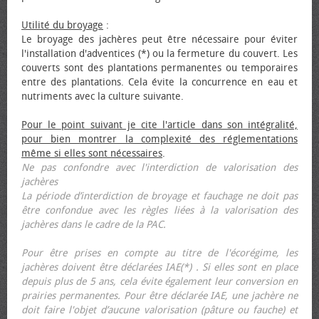
Utilité du broyage
:
Le broyage des jachères peut être nécessaire pour éviter
l'installation d'adventices (*) ou la fermeture du couvert. Les
couverts sont des plantations permanentes ou temporaires
entre des plantations. Cela évite la concurrence en eau et
nutriments avec la culture suivante.
Pour le point suivant je cite l'article dans son intégralité,
pour bien montrer la complexité des réglementations
même si elles sont nécessaires
.
Ne pas confondre avec l'interdiction de valorisation des
jachères
La période d’interdiction de broyage et fauchage ne doit pas
être confondue avec les règles liées à la valorisation des
jachères dans le cadre de la PAC.
Pour être prises en compte au titre de l'écorégime, les
jachères doivent être déclarées IAE(*) . Si elles sont en place
depuis plus de 5 ans, cela évite également leur conversion en
prairies permanentes. Pour être déclarée IAE, une jachère ne
doit faire l'objet d’aucune valorisation (pâture ou fauche) et