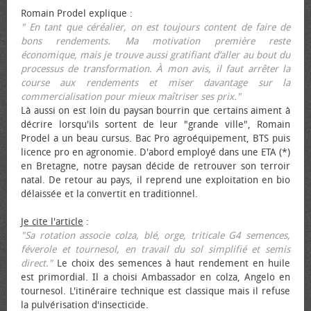
Romain Prodel explique :
" En tant que céréalier, on est toujours content de faire de
bons rendements. Ma motivation première reste
économique, mais je trouve aussi gratifiant d’aller au bout du
processus de transformation. À mon avis, il faut arrêter la
course aux rendements et miser davantage sur la
commercialisation pour mieux maîtriser ses prix."
Là aussi on est loin du paysan bourrin que certains aiment à
décrire lorsqu'ils sortent de leur "grande ville", Romain
Prodel a un beau cursus. Bac Pro agroéquipement, BTS puis
licence pro en agronomie. D'abord employé dans une ETA (*)
en Bretagne, notre paysan décide de retrouver son terroir
natal. De retour au pays, il reprend une exploitation en bio
délaissée et la convertit en traditionnel.
Je cite l'article
:
"Sa rotation associe colza, blé, orge, triticale G4 semences,
féverole et tournesol, en travail du sol simplifié et semis
direct."
Le choix des semences à haut rendement en huile
est primordial. Il a choisi Ambassador en colza, Angelo en
tournesol. L'itinéraire technique est classique mais il refuse
la pulvérisation d'insecticide.