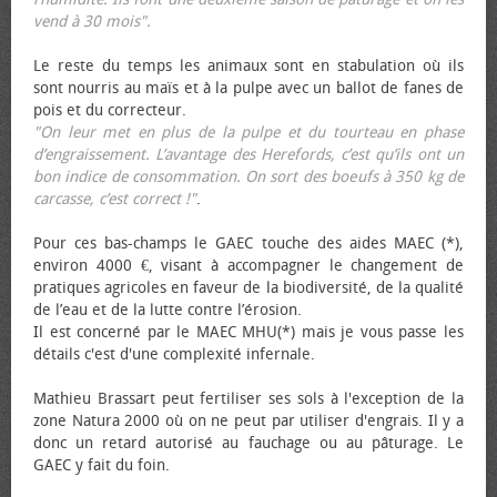
vend à 30 mois".
Le reste du temps les animaux sont en stabulation où ils
sont nourris au maïs et à la pulpe avec un ballot de fanes de
pois et du correcteur.
"On leur met en plus de la pulpe et du tourteau en phase
d’engraissement. L’avantage des Herefords, c’est qu’ils ont un
bon indice de consommation. On sort des bœufs à 350 kg de
carcasse, c’est correct !"
.
Pour ces bas-champs le GAEC touche des aides MAEC (*),
environ 4000 €, visant à accompagner le changement de
pratiques agricoles en faveur de la biodiversité, de la qualité
de l’eau et de la lutte contre l’érosion.
Il est concerné par le MAEC MHU(*) mais je vous passe les
détails c'est d'une complexité infernale.
Mathieu Brassart peut fertiliser ses sols à l'exception de la
zone Natura 2000 où on ne peut par utiliser d'engrais. Il y a
donc un retard autorisé au fauchage ou au pâturage. Le
GAEC y fait du foin.