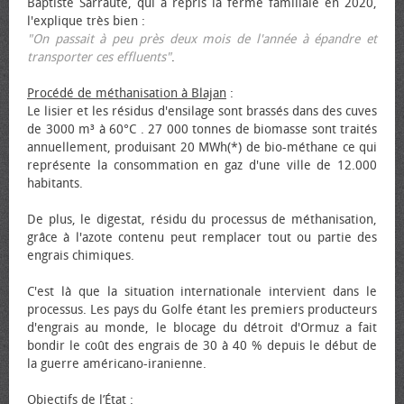
Baptiste Sarraute, qui a repris la ferme familiale en 2020,
l'explique très bien :
"On passait à peu près deux mois de l'année à épandre et
transporter ces effluents"
.
Procédé de méthanisation à Blajan
:
Le lisier et les résidus d'ensilage sont brassés dans des cuves
de 3000 m³ à 60°C . 27 000 tonnes de biomasse sont traités
annuellement, produisant 20 MWh(*) de bio-méthane ce qui
représente la consommation en gaz d'une ville de 12.000
habitants.
De plus, le digestat, résidu du processus de méthanisation,
grâce à l'azote contenu peut remplacer tout ou partie des
engrais chimiques.
C'est là que la situation internationale intervient dans le
processus. Les pays du Golfe étant les premiers producteurs
d'engrais au monde, le blocage du détroit d'Ormuz a fait
bondir le coût des engrais de 30 à 40 % depuis le début de
la guerre américano-iranienne.
Objectifs de l’État
: