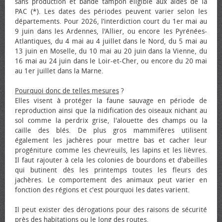
sans production et bande tampon éligible aux aides de la
PAC (*). Les dates des périodes peuvent varier selon les
départements. Pour 2026, l’interdiction court du 1er mai au
9 juin dans les Ardennes, l'Allier, ou encore les Pyrénées-
Atlantiques, du 4 mai au 4 juillet dans le Nord, du 5 mai au
13 juin en Moselle, du 10 mai au 20 juin dans la Vienne, du
16 mai au 24 juin dans le Loir-et-Cher, ou encore du 20 mai
au 1er juillet dans la Marne.
Pourquoi donc de telles mesures
?
Elles visent à protéger la faune sauvage en période de
reproduction ainsi que la nidification des oiseaux nichant au
sol comme la perdrix grise, l'alouette des champs ou la
caille des blés. De plus gros mammifères utilisent
également les jachères pour mettre bas et cacher leur
progéniture comme les chevreuils, les lapins et les lièvres.
Il faut rajouter à cela les colonies de bourdons et d'abeilles
qui butinent dès les printemps toutes les fleurs des
jachères. Le comportement des animaux peut varier en
fonction des régions et c'est pourquoi les dates varient.
Il peut exister des dérogations pour des raisons de sécurité
près des habitations ou le long des routes.