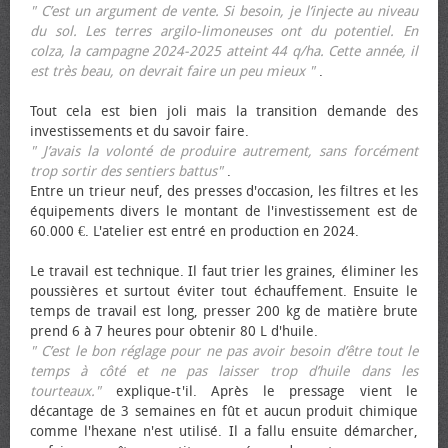
" C’est un argument de vente. Si besoin, je l’injecte au niveau
du sol. Les terres argilo-limoneuses ont du potentiel. En
colza, la campagne 2024-2025 atteint 44 q/ha. Cette année, il
est très beau, on devrait faire un peu mieux "
.
Tout cela est bien joli mais la transition demande des
investissements et du savoir faire.
" J’avais la volonté de produire autrement, sans forcément
trop sortir des sentiers battus"
.
Entre un trieur neuf, des presses d'occasion, les filtres et les
équipements divers le montant de l'investissement est de
60.000 €. L'atelier est entré en production en 2024.
Le travail est technique. Il faut trier les graines, éliminer les
poussières et surtout éviter tout échauffement. Ensuite le
temps de travail est long, presser 200 kg de matière brute
prend 6 à 7 heures pour obtenir 80 L d'huile.
" C’est le bon réglage pour ne pas avoir besoin d’être tout le
temps à côté et ne pas laisser trop d’huile dans les
tourteaux."
explique-t'il. Après le pressage vient le
décantage de 3 semaines en fût et aucun produit chimique
comme l'hexane n'est utilisé. Il a fallu ensuite démarcher,