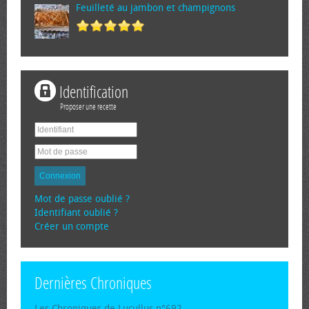
Feuilleté au jambon et champignons
Identification
Proposer une recette
Connexion
Mot de passe oublié ?
Identifiant oublié ?
Créer un compte
Dernières Chroniques
Les Chroniques de Lucullus n°692