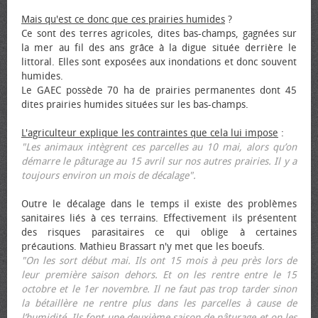
Mais qu'est ce donc que ces prairies humides
?
Ce sont des terres agricoles, dites bas-champs, gagnées sur
la mer au fil des ans grâce à la digue située derrière le
littoral. Elles sont exposées aux inondations et donc souvent
humides.
Le GAEC possède 70 ha de prairies permanentes dont 45
dites prairies humides situées sur les bas-champs.
L'agriculteur explique les contraintes que cela lui impose
:
"Les animaux intègrent ces parcelles au 10 mai, alors qu’on
démarre le pâturage au 15 avril sur nos autres prairies. Il y a
toujours environ un mois de décalage".
Outre le décalage dans le temps il existe des problèmes
sanitaires liés à ces terrains. Effectivement ils présentent
des risques parasitaires ce qui oblige à certaines
précautions. Mathieu Brassart n'y met que les bœufs.
"On les sort début mai. Ils ont 15 mois à peu près lors de
leur première saison dehors. Et on les rentre entre le 15
octobre et le 1er novembre. Il ne faut pas trop tarder sinon
la bétaillère ne rentre plus dans les parcelles à cause de
l’humidité. Ils font une deuxième saison de pâturage et on les