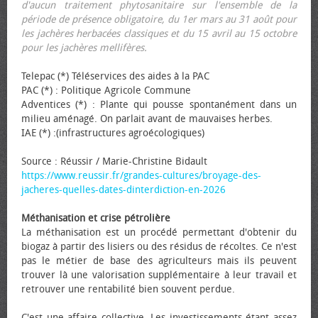
d'aucun traitement phytosanitaire sur l'ensemble de la
période de présence obligatoire, du 1er mars au 31 août pour
les jachères herbacées classiques et du 15 avril au 15 octobre
pour les jachères mellifères.
Telepac (*) Téléservices des aides à la PAC
PAC (*) : Politique Agricole Commune
Adventices (*) : Plante qui pousse spontanément dans un
milieu aménagé. On parlait avant de mauvaises herbes.
IAE (*) :(infrastructures agroécologiques)
Source : Réussir / Marie-Christine Bidault
https://www.reussir.fr/grandes-cultures/broyage-des-
jacheres-quelles-dates-dinterdiction-en-2026
Méthanisation et crise pétrolière
La méthanisation est un procédé permettant d'obtenir du
biogaz à partir des lisiers ou des résidus de récoltes. Ce n'est
pas le métier de base des agriculteurs mais ils peuvent
trouver là une valorisation supplémentaire à leur travail et
retrouver une rentabilité bien souvent perdue.
C'est une affaire collective. Les investissements étant assez