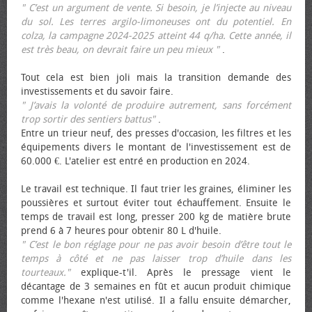
" C’est un argument de vente. Si besoin, je l’injecte au niveau
du sol. Les terres argilo-limoneuses ont du potentiel. En
colza, la campagne 2024-2025 atteint 44 q/ha. Cette année, il
est très beau, on devrait faire un peu mieux "
.
Tout cela est bien joli mais la transition demande des
investissements et du savoir faire.
" J’avais la volonté de produire autrement, sans forcément
trop sortir des sentiers battus"
.
Entre un trieur neuf, des presses d'occasion, les filtres et les
équipements divers le montant de l'investissement est de
60.000 €. L'atelier est entré en production en 2024.
Le travail est technique. Il faut trier les graines, éliminer les
poussières et surtout éviter tout échauffement. Ensuite le
temps de travail est long, presser 200 kg de matière brute
prend 6 à 7 heures pour obtenir 80 L d'huile.
" C’est le bon réglage pour ne pas avoir besoin d’être tout le
temps à côté et ne pas laisser trop d’huile dans les
tourteaux."
explique-t'il. Après le pressage vient le
décantage de 3 semaines en fût et aucun produit chimique
comme l'hexane n'est utilisé. Il a fallu ensuite démarcher,