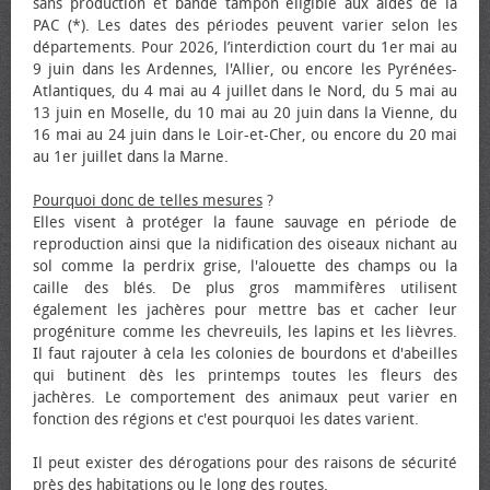
sans production et bande tampon éligible aux aides de la
PAC (*). Les dates des périodes peuvent varier selon les
départements. Pour 2026, l’interdiction court du 1er mai au
9 juin dans les Ardennes, l'Allier, ou encore les Pyrénées-
Atlantiques, du 4 mai au 4 juillet dans le Nord, du 5 mai au
13 juin en Moselle, du 10 mai au 20 juin dans la Vienne, du
16 mai au 24 juin dans le Loir-et-Cher, ou encore du 20 mai
au 1er juillet dans la Marne.
Pourquoi donc de telles mesures
?
Elles visent à protéger la faune sauvage en période de
reproduction ainsi que la nidification des oiseaux nichant au
sol comme la perdrix grise, l'alouette des champs ou la
caille des blés. De plus gros mammifères utilisent
également les jachères pour mettre bas et cacher leur
progéniture comme les chevreuils, les lapins et les lièvres.
Il faut rajouter à cela les colonies de bourdons et d'abeilles
qui butinent dès les printemps toutes les fleurs des
jachères. Le comportement des animaux peut varier en
fonction des régions et c'est pourquoi les dates varient.
Il peut exister des dérogations pour des raisons de sécurité
près des habitations ou le long des routes.