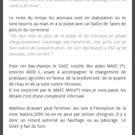
vend à 30 mois".
Le reste du temps les animaux sont en stabulation où ils
sont nourris au maïs et à la pulpe avec un ballot de fanes de
pois et du correcteur.
"On leur met en plus de la pulpe et du tourteau en phase
d’engraissement. L’avantage des Herefords, c’est qu’ils ont un
bon indice de consommation. On sort des bœufs à 350 kg de
carcasse, c’est correct !"
.
Pour ces bas-champs le GAEC touche des aides MAEC (*),
environ 4000 €, visant à accompagner le changement de
pratiques agricoles en faveur de la biodiversité, de la qualité
de l’eau et de la lutte contre l’érosion.
Il est concerné par le MAEC MHU(*) mais je vous passe les
détails c'est d'une complexité infernale.
Mathieu Brassart peut fertiliser ses sols à l'exception de la
zone Natura 2000 où on ne peut par utiliser d'engrais. Il y a
donc un retard autorisé au fauchage ou au pâturage. Le
GAEC y fait du foin.