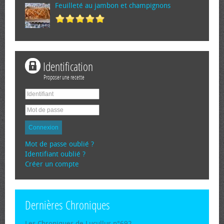
Feuilleté au jambon et champignons
Identification
Proposer une recette
Connexion
Mot de passe oublié ?
Identifiant oublié ?
Créer un compte
Dernières Chroniques
Les Chroniques de Lucullus n°692