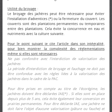
Utilité du broyage
:
Le broyage des jachères peut être nécessaire pour éviter
l'installation d'adventices (*) ou la fermeture du couvert. Les
couverts sont des plantations permanentes ou temporaires
entre des plantations. Cela évite la concurrence en eau et
nutriments avec la culture suivante.
Pour le point suivant je cite l'article dans son intégralité,
pour bien montrer la complexité des réglementations
même si elles sont nécessaires
.
Ne pas confondre avec l'interdiction de valorisation des
jachères
La période d’interdiction de broyage et fauchage ne doit pas
être confondue avec les règles liées à la valorisation des
jachères dans le cadre de la PAC.
Pour être prises en compte au titre de l'écorégime, les
jachères doivent être déclarées IAE(*) . Si elles sont en place
depuis plus de 5 ans, cela évite également leur conversion en
prairies permanentes. Pour être déclarée IAE, une jachère ne
doit faire l'objet d’aucune valorisation (pâture ou fauche) et