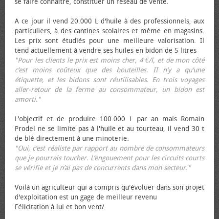
se faire connaître, constituer un réseau de vente.
A ce jour il vend 20.000 L d'huile à des professionnels, aux
particuliers, à des cantines scolaires et même en magasins.
Les prix sont étudiés pour une meilleure valorisation. Il
tend actuellement à vendre ses huiles en bidon de 5 litres
"Pour les clients le prix est moins cher, 4 €/l, et de mon côté
c’est moins coûteux que des bouteilles. II n’y a qu’une
étiquette, et les bidons sont réutilisables. En trois voyages
aller-retour de la ferme au consommateur, un bidon est
amorti."
L'objectif et de produire 100.000 L par an mais Romain
Prodel ne se limite pas à l'huile et au tourteau, il vend 30 t
de blé directement à une minoterie.
"Oui, c’est réaliste par rapport au nombre de consommateurs
que je pourrais toucher. L’engouement pour les circuits courts
se vérifie et je n’ai pas de concurrents dans mon secteur."
Voilà un agriculteur qui a compris qu'évoluer dans son projet
d'exploitation est un gage de meilleur revenu
Félicitation à lui et bon vent/