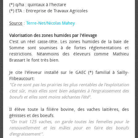
(*) q/ha : quintaux à l'hectare
(*) ETA : Entreprise de Travaux Agricoles
Source
:
Terre-Net/Nicolas Mahey
Valorisation des zones humides par l'élevage
C'est un réel casse-tête. Les zones humides de la baie de
Somme sont soumises à de fortes réglementations et
restrictions. Néanmoins des éleveurs comme Mathieu
Brassart le font très bien.
Je cite l'éleveur installé sur le GAEC (*) familial à Sailly-
Flibeaucourt:
"Ce ne sont pas les prairies les plus rentables de l’exploitation
c’est sûr, mais elles sont bien adaptées à l’engraissement des
bœufs et elles sont moins séchantes l’été".
Il élève toute la filière bovine, des vaches laitières, des
génisses et des bœufs.
"On trait 125 vaches, on garde toutes les femelles pour le
renouvellement et les mâles pour en faire des bœufs
d’engraissement".