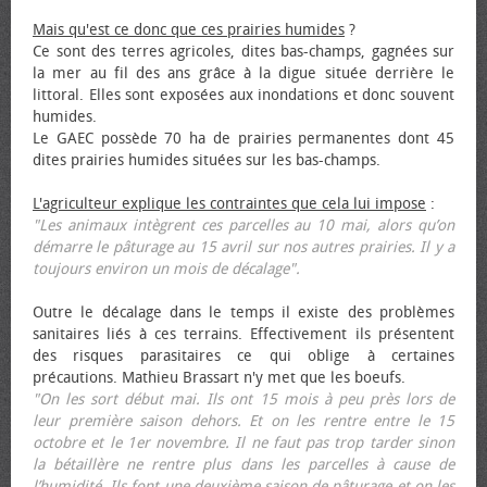
Mais qu'est ce donc que ces prairies humides
?
Ce sont des terres agricoles, dites bas-champs, gagnées sur
la mer au fil des ans grâce à la digue située derrière le
littoral. Elles sont exposées aux inondations et donc souvent
humides.
Le GAEC possède 70 ha de prairies permanentes dont 45
dites prairies humides situées sur les bas-champs.
L'agriculteur explique les contraintes que cela lui impose
:
"Les animaux intègrent ces parcelles au 10 mai, alors qu’on
démarre le pâturage au 15 avril sur nos autres prairies. Il y a
toujours environ un mois de décalage".
Outre le décalage dans le temps il existe des problèmes
sanitaires liés à ces terrains. Effectivement ils présentent
des risques parasitaires ce qui oblige à certaines
précautions. Mathieu Brassart n'y met que les bœufs.
"On les sort début mai. Ils ont 15 mois à peu près lors de
leur première saison dehors. Et on les rentre entre le 15
octobre et le 1er novembre. Il ne faut pas trop tarder sinon
la bétaillère ne rentre plus dans les parcelles à cause de
l’humidité. Ils font une deuxième saison de pâturage et on les