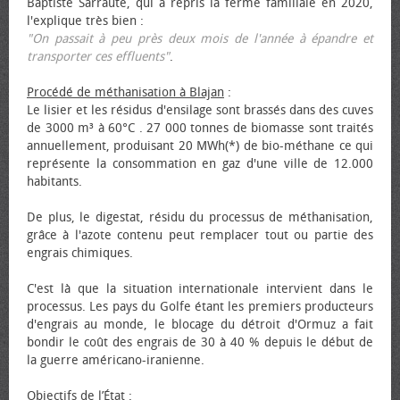
Baptiste Sarraute, qui a repris la ferme familiale en 2020,
l'explique très bien :
"On passait à peu près deux mois de l'année à épandre et
transporter ces effluents"
.
Procédé de méthanisation à Blajan
:
Le lisier et les résidus d'ensilage sont brassés dans des cuves
de 3000 m³ à 60°C . 27 000 tonnes de biomasse sont traités
annuellement, produisant 20 MWh(*) de bio-méthane ce qui
représente la consommation en gaz d'une ville de 12.000
habitants.
De plus, le digestat, résidu du processus de méthanisation,
grâce à l'azote contenu peut remplacer tout ou partie des
engrais chimiques.
C'est là que la situation internationale intervient dans le
processus. Les pays du Golfe étant les premiers producteurs
d'engrais au monde, le blocage du détroit d'Ormuz a fait
bondir le coût des engrais de 30 à 40 % depuis le début de
la guerre américano-iranienne.
Objectifs de l’État
: