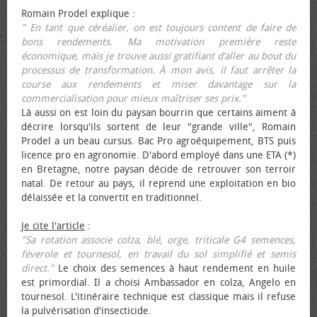
Romain Prodel explique :
" En tant que céréalier, on est toujours content de faire de
bons rendements. Ma motivation première reste
économique, mais je trouve aussi gratifiant d’aller au bout du
processus de transformation. À mon avis, il faut arrêter la
course aux rendements et miser davantage sur la
commercialisation pour mieux maîtriser ses prix."
Là aussi on est loin du paysan bourrin que certains aiment à
décrire lorsqu'ils sortent de leur "grande ville", Romain
Prodel a un beau cursus. Bac Pro agroéquipement, BTS puis
licence pro en agronomie. D'abord employé dans une ETA (*)
en Bretagne, notre paysan décide de retrouver son terroir
natal. De retour au pays, il reprend une exploitation en bio
délaissée et la convertit en traditionnel.
Je cite l'article
:
"Sa rotation associe colza, blé, orge, triticale G4 semences,
féverole et tournesol, en travail du sol simplifié et semis
direct."
Le choix des semences à haut rendement en huile
est primordial. Il a choisi Ambassador en colza, Angelo en
tournesol. L'itinéraire technique est classique mais il refuse
la pulvérisation d'insecticide.