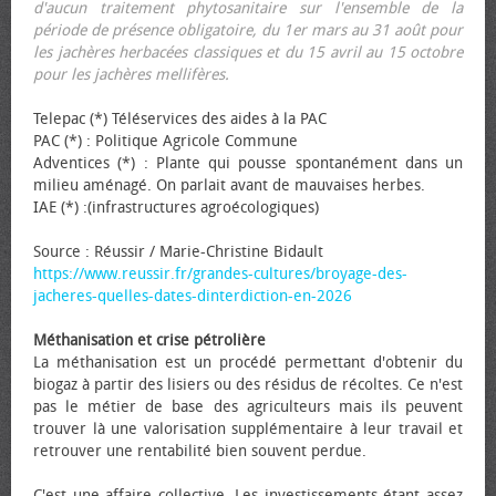
d'aucun traitement phytosanitaire sur l'ensemble de la
période de présence obligatoire, du 1er mars au 31 août pour
les jachères herbacées classiques et du 15 avril au 15 octobre
pour les jachères mellifères.
Telepac (*) Téléservices des aides à la PAC
PAC (*) : Politique Agricole Commune
Adventices (*) : Plante qui pousse spontanément dans un
milieu aménagé. On parlait avant de mauvaises herbes.
IAE (*) :(infrastructures agroécologiques)
Source : Réussir / Marie-Christine Bidault
https://www.reussir.fr/grandes-cultures/broyage-des-
jacheres-quelles-dates-dinterdiction-en-2026
Méthanisation et crise pétrolière
La méthanisation est un procédé permettant d'obtenir du
biogaz à partir des lisiers ou des résidus de récoltes. Ce n'est
pas le métier de base des agriculteurs mais ils peuvent
trouver là une valorisation supplémentaire à leur travail et
retrouver une rentabilité bien souvent perdue.
C'est une affaire collective. Les investissements étant assez