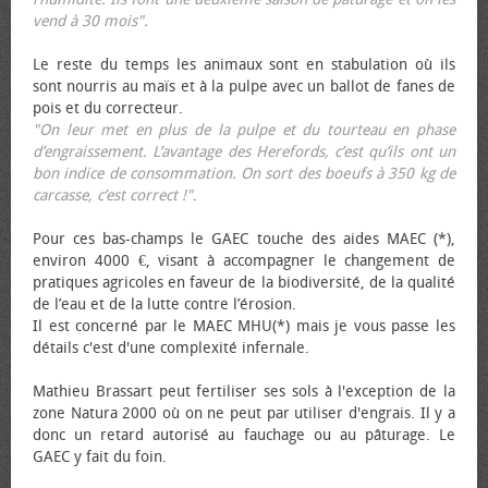
vend à 30 mois".
Le reste du temps les animaux sont en stabulation où ils
sont nourris au maïs et à la pulpe avec un ballot de fanes de
pois et du correcteur.
"On leur met en plus de la pulpe et du tourteau en phase
d’engraissement. L’avantage des Herefords, c’est qu’ils ont un
bon indice de consommation. On sort des bœufs à 350 kg de
carcasse, c’est correct !"
.
Pour ces bas-champs le GAEC touche des aides MAEC (*),
environ 4000 €, visant à accompagner le changement de
pratiques agricoles en faveur de la biodiversité, de la qualité
de l’eau et de la lutte contre l’érosion.
Il est concerné par le MAEC MHU(*) mais je vous passe les
détails c'est d'une complexité infernale.
Mathieu Brassart peut fertiliser ses sols à l'exception de la
zone Natura 2000 où on ne peut par utiliser d'engrais. Il y a
donc un retard autorisé au fauchage ou au pâturage. Le
GAEC y fait du foin.