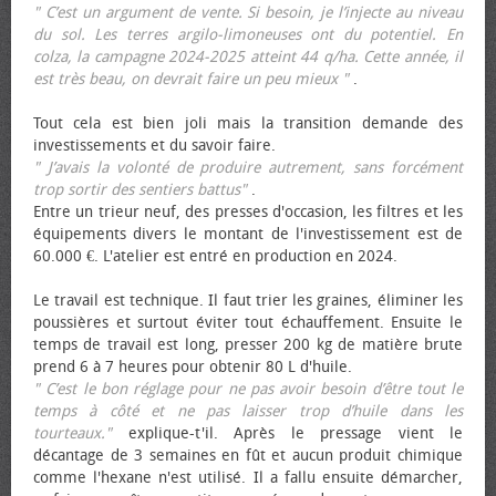
" C’est un argument de vente. Si besoin, je l’injecte au niveau
du sol. Les terres argilo-limoneuses ont du potentiel. En
colza, la campagne 2024-2025 atteint 44 q/ha. Cette année, il
est très beau, on devrait faire un peu mieux "
.
Tout cela est bien joli mais la transition demande des
investissements et du savoir faire.
" J’avais la volonté de produire autrement, sans forcément
trop sortir des sentiers battus"
.
Entre un trieur neuf, des presses d'occasion, les filtres et les
équipements divers le montant de l'investissement est de
60.000 €. L'atelier est entré en production en 2024.
Le travail est technique. Il faut trier les graines, éliminer les
poussières et surtout éviter tout échauffement. Ensuite le
temps de travail est long, presser 200 kg de matière brute
prend 6 à 7 heures pour obtenir 80 L d'huile.
" C’est le bon réglage pour ne pas avoir besoin d’être tout le
temps à côté et ne pas laisser trop d’huile dans les
tourteaux."
explique-t'il. Après le pressage vient le
décantage de 3 semaines en fût et aucun produit chimique
comme l'hexane n'est utilisé. Il a fallu ensuite démarcher,