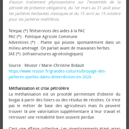
d'aucun traitement phytosanitaire sur l'ensemble de la
période de présence obligatoire, du 1er mars au 31 août pour
les jachères herbacées classiques et du 15 avril au 15 octobre
pour les jachères mellifères.
Telepac (*) Téléservices des aides à la PAC
PAC (*) : Politique Agricole Commune
Adventices (*) : Plante qui pousse spontanément dans un
milieu aménagé. On parlait avant de mauvaises herbes.
IAE (*) :(infrastructures agroécologiques)
Source : Réussir / Marie-Christine Bidault
https://www.reussir.fr/grandes-cultures/broyage-des-
jacheres-quelles-dates-dinterdiction-en-2026
Méthanisation et crise pétrolière
La méthanisation est un procédé permettant d'obtenir du
biogaz à partir des lisiers ou des résidus de récoltes. Ce n'est
pas le métier de base des agriculteurs mais ils peuvent
trouver là une valorisation supplémentaire à leur travail et
retrouver une rentabilité bien souvent perdue.
C'est une affaire collective. Les investissements étant assez