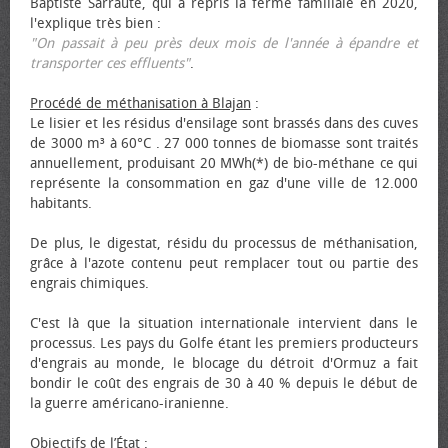
Baptiste Sarraute, qui a repris la ferme familiale en 2020,
l'explique très bien :
"On passait à peu près deux mois de l'année à épandre et
transporter ces effluents"
.
Procédé de méthanisation à Blajan
:
Le lisier et les résidus d'ensilage sont brassés dans des cuves
de 3000 m³ à 60°C . 27 000 tonnes de biomasse sont traités
annuellement, produisant 20 MWh(*) de bio-méthane ce qui
représente la consommation en gaz d'une ville de 12.000
habitants.
De plus, le digestat, résidu du processus de méthanisation,
grâce à l'azote contenu peut remplacer tout ou partie des
engrais chimiques.
C'est là que la situation internationale intervient dans le
processus. Les pays du Golfe étant les premiers producteurs
d'engrais au monde, le blocage du détroit d'Ormuz a fait
bondir le coût des engrais de 30 à 40 % depuis le début de
la guerre américano-iranienne.
Objectifs de l’État
: