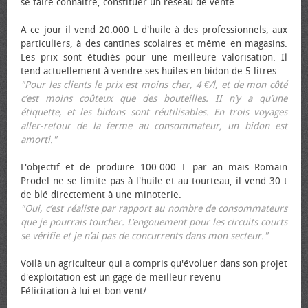
se faire connaître, constituer un réseau de vente.
A ce jour il vend 20.000 L d'huile à des professionnels, aux
particuliers, à des cantines scolaires et même en magasins.
Les prix sont étudiés pour une meilleure valorisation. Il
tend actuellement à vendre ses huiles en bidon de 5 litres
"Pour les clients le prix est moins cher, 4 €/l, et de mon côté
c’est moins coûteux que des bouteilles. II n’y a qu’une
étiquette, et les bidons sont réutilisables. En trois voyages
aller-retour de la ferme au consommateur, un bidon est
amorti."
L'objectif et de produire 100.000 L par an mais Romain
Prodel ne se limite pas à l'huile et au tourteau, il vend 30 t
de blé directement à une minoterie.
"Oui, c’est réaliste par rapport au nombre de consommateurs
que je pourrais toucher. L’engouement pour les circuits courts
se vérifie et je n’ai pas de concurrents dans mon secteur."
Voilà un agriculteur qui a compris qu'évoluer dans son projet
d'exploitation est un gage de meilleur revenu
Félicitation à lui et bon vent/