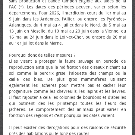
sans production et bande tampon éligible aux aides de la
PAC (*). Les dates des périodes peuvent varier selon les
départements. Pour 2026, l’interdiction court du 1er mai au
9 juin dans les Ardennes, l'Allier, ou encore les Pyrénées-
Atlantiques, du 4 mai au 4 juillet dans le Nord, du 5 mai au
13 juin en Moselle, du 10 mai au 20 juin dans la Vienne, du
16 mai au 24 juin dans le Loir-et-Cher, ou encore du 20 mai
au 1er juillet dans la Marne.
Pourquoi donc de telles mesures
?
Elles visent à protéger la faune sauvage en période de
reproduction ainsi que la nidification des oiseaux nichant au
sol comme la perdrix grise, l'alouette des champs ou la
caille des blés. De plus gros mammifères utilisent
également les jachères pour mettre bas et cacher leur
progéniture comme les chevreuils, les lapins et les lièvres.
Il faut rajouter à cela les colonies de bourdons et d'abeilles
qui butinent dès les printemps toutes les fleurs des
jachères. Le comportement des animaux peut varier en
fonction des régions et c'est pourquoi les dates varient.
Il peut exister des dérogations pour des raisons de sécurité
près des habitations ou le long des routes.