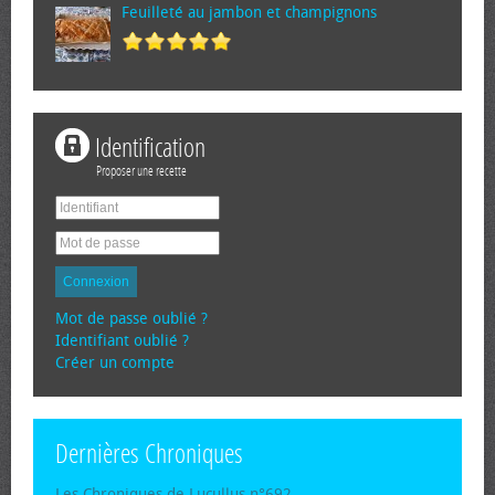
Feuilleté au jambon et champignons
Identification
Proposer une recette
Connexion
Mot de passe oublié ?
Identifiant oublié ?
Créer un compte
Dernières Chroniques
Les Chroniques de Lucullus n°692