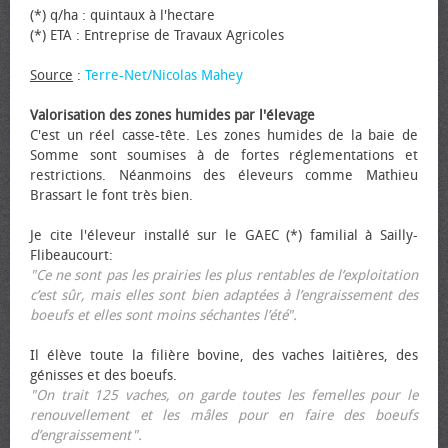
(*) q/ha : quintaux à l'hectare
(*) ETA : Entreprise de Travaux Agricoles
Source
:
Terre-Net/Nicolas Mahey
Valorisation des zones humides par l'élevage
C'est un réel casse-tête. Les zones humides de la baie de
Somme sont soumises à de fortes réglementations et
restrictions. Néanmoins des éleveurs comme Mathieu
Brassart le font très bien.
Je cite l'éleveur installé sur le GAEC (*) familial à Sailly-
Flibeaucourt:
"Ce ne sont pas les prairies les plus rentables de l’exploitation
c’est sûr, mais elles sont bien adaptées à l’engraissement des
bœufs et elles sont moins séchantes l’été".
Il élève toute la filière bovine, des vaches laitières, des
génisses et des bœufs.
"On trait 125 vaches, on garde toutes les femelles pour le
renouvellement et les mâles pour en faire des bœufs
d’engraissement".