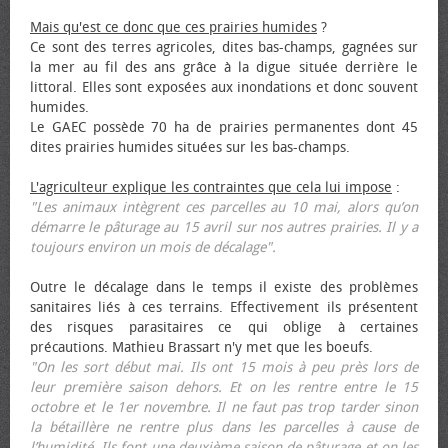
Mais qu'est ce donc que ces prairies humides
?
Ce sont des terres agricoles, dites bas-champs, gagnées sur
la mer au fil des ans grâce à la digue située derrière le
littoral. Elles sont exposées aux inondations et donc souvent
humides.
Le GAEC possède 70 ha de prairies permanentes dont 45
dites prairies humides situées sur les bas-champs.
L'agriculteur explique les contraintes que cela lui impose
:
"Les animaux intègrent ces parcelles au 10 mai, alors qu’on
démarre le pâturage au 15 avril sur nos autres prairies. Il y a
toujours environ un mois de décalage".
Outre le décalage dans le temps il existe des problèmes
sanitaires liés à ces terrains. Effectivement ils présentent
des risques parasitaires ce qui oblige à certaines
précautions. Mathieu Brassart n'y met que les bœufs.
"On les sort début mai. Ils ont 15 mois à peu près lors de
leur première saison dehors. Et on les rentre entre le 15
octobre et le 1er novembre. Il ne faut pas trop tarder sinon
la bétaillère ne rentre plus dans les parcelles à cause de
l’humidité. Ils font une deuxième saison de pâturage et on les