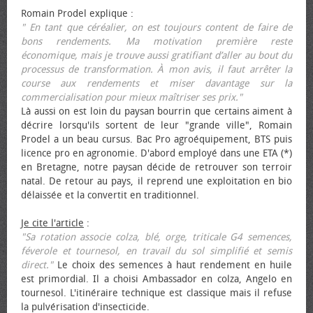
Romain Prodel explique :
" En tant que céréalier, on est toujours content de faire de
bons rendements. Ma motivation première reste
économique, mais je trouve aussi gratifiant d’aller au bout du
processus de transformation. À mon avis, il faut arrêter la
course aux rendements et miser davantage sur la
commercialisation pour mieux maîtriser ses prix."
Là aussi on est loin du paysan bourrin que certains aiment à
décrire lorsqu'ils sortent de leur "grande ville", Romain
Prodel a un beau cursus. Bac Pro agroéquipement, BTS puis
licence pro en agronomie. D'abord employé dans une ETA (*)
en Bretagne, notre paysan décide de retrouver son terroir
natal. De retour au pays, il reprend une exploitation en bio
délaissée et la convertit en traditionnel.
Je cite l'article
:
"Sa rotation associe colza, blé, orge, triticale G4 semences,
féverole et tournesol, en travail du sol simplifié et semis
direct."
Le choix des semences à haut rendement en huile
est primordial. Il a choisi Ambassador en colza, Angelo en
tournesol. L'itinéraire technique est classique mais il refuse
la pulvérisation d'insecticide.