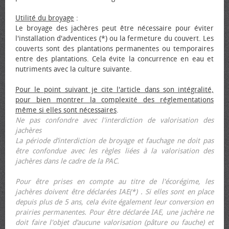
Utilité du broyage
:
Le broyage des jachères peut être nécessaire pour éviter
l'installation d'adventices (*) ou la fermeture du couvert. Les
couverts sont des plantations permanentes ou temporaires
entre des plantations. Cela évite la concurrence en eau et
nutriments avec la culture suivante.
Pour le point suivant je cite l'article dans son intégralité,
pour bien montrer la complexité des réglementations
même si elles sont nécessaires
.
Ne pas confondre avec l'interdiction de valorisation des
jachères
La période d’interdiction de broyage et fauchage ne doit pas
être confondue avec les règles liées à la valorisation des
jachères dans le cadre de la PAC.
Pour être prises en compte au titre de l'écorégime, les
jachères doivent être déclarées IAE(*) . Si elles sont en place
depuis plus de 5 ans, cela évite également leur conversion en
prairies permanentes. Pour être déclarée IAE, une jachère ne
doit faire l'objet d’aucune valorisation (pâture ou fauche) et