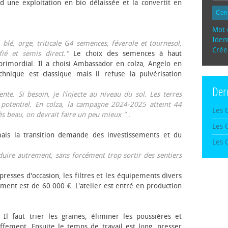
d une exploitation en bio délaissée et la convertit en
Con
Mot 
Ident
, blé, orge, triticale G4 semences, féverole et tournesol,
Crée
fié et semis direct."
Le choix des semences à haut
rimordial. Il a choisi Ambassador en colza, Angelo en
echnique est classique mais il refuse la pulvérisation
Der
te. Si besoin, je l’injecte au niveau du sol. Les terres
 potentiel. En colza, la campagne 2024-2025 atteint 44
Les 
rès beau, on devrait faire un peu mieux "
.
Les 
mais la transition demande des investissements et du
Les 
oduire autrement, sans forcément trop sortir des sentiers
presses d'occasion, les filtres et les équipements divers
ement est de 60.000 €. L'atelier est entré en production
 Il faut trier les graines, éliminer les poussières et
ffement. Ensuite le temps de travail est long, presser