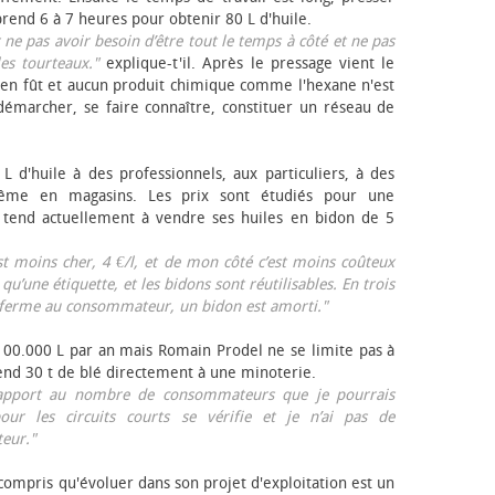
rend 6 à 7 heures pour obtenir 80 L d'huile.
r ne pas avoir besoin d’être tout le temps à côté et ne pas
les tourteaux."
explique-t'il. Après le pressage vient le
en fût et aucun produit chimique comme l'hexane n'est
e démarcher, se faire connaître, constituer un réseau de
L d'huile à des professionnels, aux particuliers, à des
même en magasins. Les prix sont étudiés pour une
Il tend actuellement à vendre ses huiles en bidon de 5
est moins cher, 4 €/l, et de mon côté c’est moins coûteux
 qu’une étiquette, et les bidons sont réutilisables. En trois
a ferme au consommateur, un bidon est amorti."
 100.000 L par an mais Romain Prodel ne se limite pas à
 vend 30 t de blé directement à une minoterie.
r rapport au nombre de consommateurs que je pourrais
our les circuits courts se vérifie et je n’ai pas de
eur."
 compris qu'évoluer dans son projet d'exploitation est un