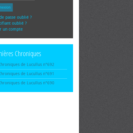
nexion
de passe oublié ?
ifiant oublié ?
r un compte
nières Chroniques
Chroniques de Lucullus n°692
Chroniques de Lucullus n°691
Chroniques de Lucullus n°690