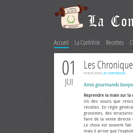
Accueil
La Confrérie
Recettes
C
01
Les Chronique
PUBLIÉ DANS
LES CHRONIQUES
.
JUI
Amis gourmands bonjo
Reprendre la main sur la 
Un des soucis que renco
récoltes. En règle généra
grossistes, des structure
faire de la vente directe
Le choix est souvent fait 
mais il arrive que l'explo