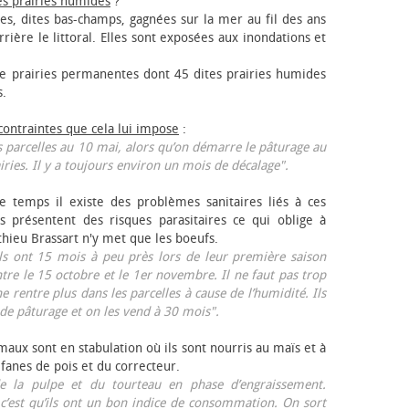
es prairies humides
?
les, dites bas-champs, gagnées sur la mer au fil des ans
rrière le littoral. Elles sont exposées aux inondations et
 prairies permanentes dont 45 dites prairies humides
s.
 contraintes que cela lui impose
:
 parcelles au 10 mai, alors qu’on démarre le pâturage au
iries. Il y a toujours environ un mois de décalage".
e temps il existe des problèmes sanitaires liés à ces
ls présentent des risques parasitaires ce qui oblige à
thieu Brassart n'y met que les bœufs.
ls ont 15 mois à peu près lors de leur première saison
ntre le 15 octobre et le 1er novembre. Il ne faut pas trop
ne rentre plus dans les parcelles à cause de l’humidité. Ils
de pâturage et on les vend à 30 mois".
aux sont en stabulation où ils sont nourris au maïs et à
 fanes de pois et du correcteur.
 la pulpe et du tourteau en phase d’engraissement.
 c’est qu’ils ont un bon indice de consommation. On sort