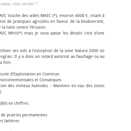
sse, c’est correct !"
.
EC touche des aides MAEC (*), environ 4000 €, visant à
t de pratiques agricoles en faveur de la biodiversité,
 la lutte contre l’érosion.
AEC MHU(*) mais je vous passe les détails c'est d'une
tiliser ses sols à l'exception de la zone Natura 2000 où
engrais. Il y a donc un retard autorisé au fauchage ou au
u foin.
icole d'Exploitation en Commun
nvironnementales et Climatiques
ion des milieux humides − Maintien en eau des zones
)
(80) en chiffres :
 de prairies permanentes
s laitières