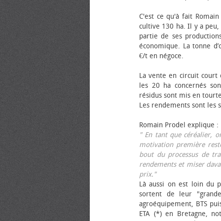
C'est ce qu'à fait Romain
cultive 130 ha. Il y a peu
partie de ses productions
économique. La tonne d’ol
€/t en négoce.
La vente en circuit court
les 20 ha concernés sont
résidus sont mis en tourt
Les rendements sont les su
Romain Prodel explique :
" En tant que céréalier, 
motivation première reste
bout du processus de tra
rendements et miser davan
prix."
Là aussi on est loin du p
sortent de leur "grand
agroéquipement, BTS pui
ETA (*) en Bretagne, no