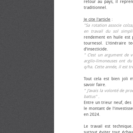
retour au pays, il repren
traditionnel.
Je cite l'article
:
"Sa rotation associe colza
en travail du sol simpli
rendement en huile est p
tournesol. L'itinéraire t
d'insecticide.
" C’est un argument de ven
argilo-limoneuses ont du
q/ha. Cette année, il est t
Tout cela est bien joli 
savoir faire.
" J’avais la volonté de pr
battus"
.
Entre un trieur neuf, des 
le montant de l'investiss
en 2024.
Le travail est technique.
surtout éviter tout échau