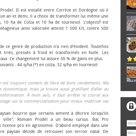
 Prodel. Il est installé entre Corrèze et Dordogne où il
, un an et demi, il a choisi de transformer lui même une
, 10 ha de Colza et 10 ha de tournesol. L'objectif est
éagineux ainsi valorisée atteint 1 500 €/t, contre 500
 de ce genre de production n'a rien d'évident. Toutefois
 triés, pressés à froid et transformés en huile. Les
eaux. Ce changement lui assure 30 % de gains en plus.
ivants : 44 q/ha (*) en colza, 32 q/ha en tournesol.
on est toujours content de faire de bons rendements. Ma
 économique, mais je trouve aussi gratifiant d’aller au
nsformation. À mon avis, il faut arrêter la course aux
tage sur la commercialisation pour mieux maîtriser ses
aysan bourrin que certains aiment à décrire lorsqu'ils
e ville", Romain Prodel a un beau cursus. Bac Pro
s licence pro en agronomie. D'abord employé dans une
tre paysan décide de retrouver son terroir natal. De