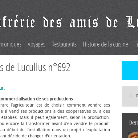
hroniques
Voyages
Restaurants
Histoire de la cuisine
F
s de Lucullus n°692
ur,
commercialisation de ses productions
ntre l’agriculteur est de choisir comment vendre ses
le il vend ses productions à des coopératives ou à des
s établies. Mais il peut également, selon la production,
Der
 ou encore la transformer avant d'en vendre le produit.
au début de l'installation dans un projet d'exploitation
itant décide de changer d'orientation.