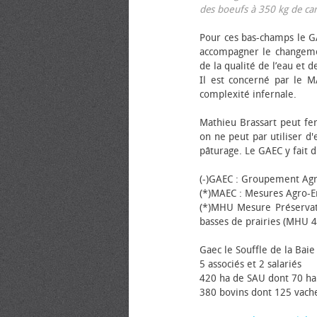
des bœufs à 350 kg de carca
Pour ces bas-champs le GA
accompagner le changemen
de la qualité de l’eau et de
Il est concerné par le M
complexité infernale.
Mathieu Brassart peut fer
on ne peut par utiliser d'
pâturage. Le GAEC y fait d
(-)GAEC : Groupement Agr
(*)MAEC : Mesures Agro-E
(*)MHU Mesure Préservat
basses de prairies (MHU 4
Gaec le Souffle de la Baie 
5 associés et 2 salariés
420 ha de SAU dont 70 ha
380 bovins dont 125 vache