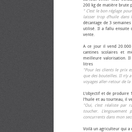
200 kg de matière brute p
" C’est le bon réglage pou
laisser trop d’huile dans 
décantage de 3 semaines 
utilisé. Il a fallu ensuit
vente.
A ce jour il vend 20.000 
cantines scolaires et 
meilleure valorisation. 
litres
"Pour les clients le prix 
que des bouteilles. II n’y a
voyages aller-retour de l
L'objectif et de produire
l'huile et au tourteau, il
"Oui, c’est réaliste pa
toucher. L’engouement p
concurrents dans mon sect
Voilà un agriculteur qui a