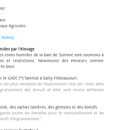
nt/
tare
avaux Agricoles
s Mahey
mides par l'élevage
 Les zones humides de la baie de Somme sont soumises à
ons et restrictions. Néanmoins des éleveurs comme
rès bien.
ur le GAEC (*) familial à Sailly-Flibeaucourt:
s les plus rentables de l’exploitation c’est sûr, mais elles
ngraissement des bœufs et elles sont moins séchantes
ovine, des vaches laitières, des génisses et des bœufs.
garde toutes les femelles pour le renouvellement et les
œufs d’engraissement".