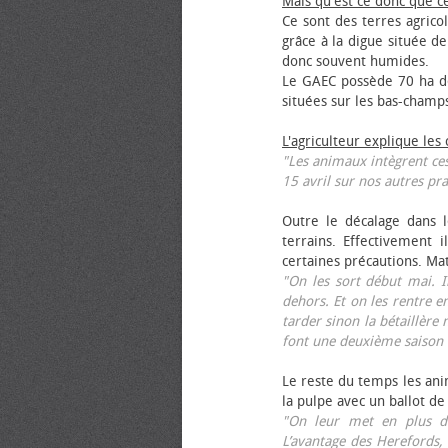
Mais qu'est ce donc que c
Ce sont des terres agrico
grâce à la digue située de
donc souvent humides.
Le GAEC possède 70 ha de
situées sur les bas-champ
L'agriculteur explique les
"Les animaux intègrent ces
15 avril sur nos autres pra
Outre le décalage dans l
terrains. Effectivement i
certaines précautions. Ma
"On les sort début mai. I
dehors. Et on les rentre e
tarder sinon la bétaillère 
font une deuxième saison 
Le reste du temps les anim
la pulpe avec un ballot de
"On leur met en plus de
L’avantage des Herefords,