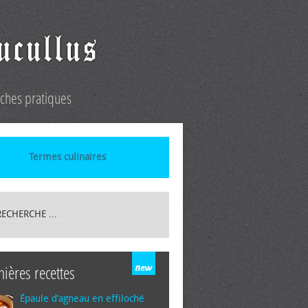
iches pratiques
Termes culinaires
nières recettes
Épaule d’agneau en effiloché