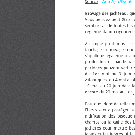
Source
:
Web-Agri/Delphi
Broyage des jachères : que
Vous pensiez peut-être qu
semble car de toutes les m
réglementation rigoureus
A chaque printemps c'est
fauchage et broyage sont i
s'applique également au
production et bande tam
périodes peuvent varier s
du 1er mai au 9 juin da
Atlantiques, du 4 mai au 4
10 mai au 20 juin dans la
encore du 20 mai au 1er j
Pourquoi donc de telles 
Elles visent à protéger l
nidification des oiseaux
champs ou la caille des 
jachères pour mettre bas
lapins et les lièvres. Il 