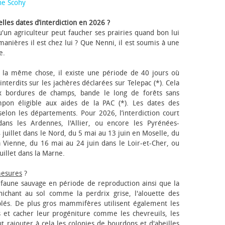
ne Scohy
lles dates d’interdiction en 2026 ?
'un agriculteur peut faucher ses prairies quand bon lui
anières il est chez lui ? Que Nenni, il est soumis à une
e.
 la même chose, il existe une période de 40 jours où
nterdits sur les jachères déclarées sur Telepac (*). Cela
x bordures de champs, bande le long de forêts sans
pon éligible aux aides de la PAC (*). Les dates des
elon les départements. Pour 2026, l’interdiction court
ns les Ardennes, l'Allier, ou encore les Pyrénées-
 juillet dans le Nord, du 5 mai au 13 juin en Moselle, du
 Vienne, du 16 mai au 24 juin dans le Loir-et-Cher, ou
uillet dans la Marne.
mesures
?
a faune sauvage en période de reproduction ainsi que la
 nichant au sol comme la perdrix grise, l'alouette des
blés. De plus gros mammifères utilisent également les
 et cacher leur progéniture comme les chevreuils, les
faut rajouter à cela les colonies de bourdons et d'abeilles