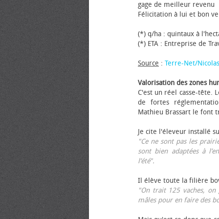
gage de meilleur revenu
Félicitation à lui et bon ve
(*) q/ha : quintaux à l'hec
(*) ETA : Entreprise de Tr
Source
:
Terre-Net/Nicola
Valorisation des zones hu
C'est un réel casse-tête.
de fortes réglementati
Mathieu Brassart le font t
Je cite l'éleveur installé s
"Ce ne sont pas les prairie
sont bien adaptées à l’e
l’été".
Il élève toute la filière b
"On trait 125 vaches, on 
mâles pour en faire des b