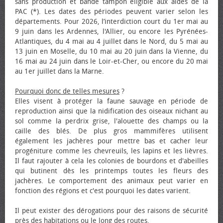
sans production et bande tampon éligible aux aides de la
PAC (*). Les dates des périodes peuvent varier selon les
départements. Pour 2026, l’interdiction court du 1er mai au
9 juin dans les Ardennes, l'Allier, ou encore les Pyrénées-
Atlantiques, du 4 mai au 4 juillet dans le Nord, du 5 mai au
13 juin en Moselle, du 10 mai au 20 juin dans la Vienne, du
16 mai au 24 juin dans le Loir-et-Cher, ou encore du 20 mai
au 1er juillet dans la Marne.
Pourquoi donc de telles mesures
?
Elles visent à protéger la faune sauvage en période de
reproduction ainsi que la nidification des oiseaux nichant au
sol comme la perdrix grise, l'alouette des champs ou la
caille des blés. De plus gros mammifères utilisent
également les jachères pour mettre bas et cacher leur
progéniture comme les chevreuils, les lapins et les lièvres.
Il faut rajouter à cela les colonies de bourdons et d'abeilles
qui butinent dès les printemps toutes les fleurs des
jachères. Le comportement des animaux peut varier en
fonction des régions et c'est pourquoi les dates varient.
Il peut exister des dérogations pour des raisons de sécurité
près des habitations ou le long des routes.