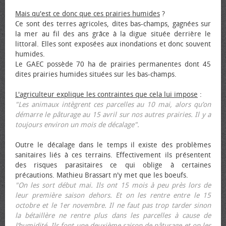
Mais qu'est ce donc que ces prairies humides
?
Ce sont des terres agricoles, dites bas-champs, gagnées sur
la mer au fil des ans grâce à la digue située derrière le
littoral. Elles sont exposées aux inondations et donc souvent
humides.
Le GAEC possède 70 ha de prairies permanentes dont 45
dites prairies humides situées sur les bas-champs.
L'agriculteur explique les contraintes que cela lui impose
:
"Les animaux intègrent ces parcelles au 10 mai, alors qu’on
démarre le pâturage au 15 avril sur nos autres prairies. Il y a
toujours environ un mois de décalage".
Outre le décalage dans le temps il existe des problèmes
sanitaires liés à ces terrains. Effectivement ils présentent
des risques parasitaires ce qui oblige à certaines
précautions. Mathieu Brassart n'y met que les bœufs.
"On les sort début mai. Ils ont 15 mois à peu près lors de
leur première saison dehors. Et on les rentre entre le 15
octobre et le 1er novembre. Il ne faut pas trop tarder sinon
la bétaillère ne rentre plus dans les parcelles à cause de
l’humidité. Ils font une deuxième saison de pâturage et on les