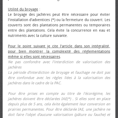
Utilité du broyage
:
Le broyage des jachères peut être nécessaire pour éviter
l'installation d'adventices (*) ou la fermeture du couvert. Les
couverts sont des plantations permanentes ou temporaires
entre des plantations. Cela évite la concurrence en eau et
nutriments avec la culture suivante.
Pour le point suivant je cite l'article dans son intégralité,
pour bien montrer la complexité des réglementations
même si elles sont nécessaires
.
Ne pas confondre avec l'interdiction de valorisation des
jachères
La période d’interdiction de broyage et fauchage ne doit pas
être confondue avec les règles liées à la valorisation des
jachères dans le cadre de la PAC.
Pour être prises en compte au titre de l'écorégime, les
jachères doivent être déclarées IAE(*) . Si elles sont en place
depuis plus de 5 ans, cela évite également leur conversion en
prairies permanentes. Pour être déclarée IAE, une jachère ne
doit faire l'objet d’aucune valorisation (pâture ou fauche) et