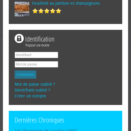
Feuilleté au jambon et champignons
Identification
Proposer une recette
Connexion
Mot de passe oublié ?
Identifiant oublié ?
Créer un compte
Dernières Chroniques
Les Chroniques de Lucullus n°692