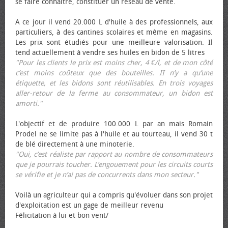
se faire connaître, constituer un réseau de vente.
A ce jour il vend 20.000 L d'huile à des professionnels, aux
particuliers, à des cantines scolaires et même en magasins.
Les prix sont étudiés pour une meilleure valorisation. Il
tend actuellement à vendre ses huiles en bidon de 5 litres
"Pour les clients le prix est moins cher, 4 €/l, et de mon côté
c’est moins coûteux que des bouteilles. II n’y a qu’une
étiquette, et les bidons sont réutilisables. En trois voyages
aller-retour de la ferme au consommateur, un bidon est
amorti."
L'objectif et de produire 100.000 L par an mais Romain
Prodel ne se limite pas à l'huile et au tourteau, il vend 30 t
de blé directement à une minoterie.
"Oui, c’est réaliste par rapport au nombre de consommateurs
que je pourrais toucher. L’engouement pour les circuits courts
se vérifie et je n’ai pas de concurrents dans mon secteur."
Voilà un agriculteur qui a compris qu'évoluer dans son projet
d'exploitation est un gage de meilleur revenu
Félicitation à lui et bon vent/