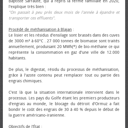
Baptiste Sarraute, qui a repris la ferme familiale en 2020,
l'explique très bien :
"On passait à peu près deux mois de l'année à épandre et
transporter ces effluents"
.
Procédé de méthanisation à Blajan
:
Le lisier et les résidus d'ensilage sont brassés dans des cuves
de 3000 m³ à 60°C . 27 000 tonnes de biomasse sont traités
annuellement, produisant 20 MWh(*) de bio-méthane ce qui
représente la consommation en gaz d'une ville de 12.000
habitants.
De plus, le digestat, résidu du processus de méthanisation,
grâce à l'azote contenu peut remplacer tout ou partie des
engrais chimiques.
C'est là que la situation internationale intervient dans le
processus. Les pays du Golfe étant les premiers producteurs
d'engrais au monde, le blocage du détroit d'Ormuz a fait
bondir le coût des engrais de 30 à 40 % depuis le début de
la guerre américano-iranienne.
Objectifs de l’État
: