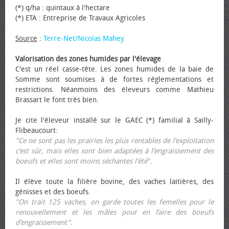
(*) q/ha : quintaux à l'hectare
(*) ETA : Entreprise de Travaux Agricoles
Source
:
Terre-Net/Nicolas Mahey
Valorisation des zones humides par l'élevage
C'est un réel casse-tête. Les zones humides de la baie de
Somme sont soumises à de fortes réglementations et
restrictions. Néanmoins des éleveurs comme Mathieu
Brassart le font très bien.
Je cite l'éleveur installé sur le GAEC (*) familial à Sailly-
Flibeaucourt:
"Ce ne sont pas les prairies les plus rentables de l’exploitation
c’est sûr, mais elles sont bien adaptées à l’engraissement des
bœufs et elles sont moins séchantes l’été".
Il élève toute la filière bovine, des vaches laitières, des
génisses et des bœufs.
"On trait 125 vaches, on garde toutes les femelles pour le
renouvellement et les mâles pour en faire des bœufs
d’engraissement".