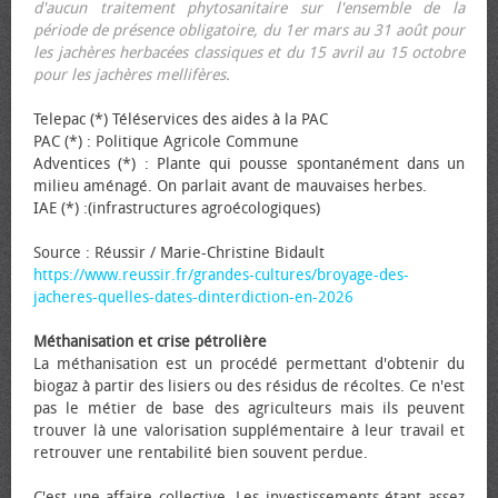
d'aucun traitement phytosanitaire sur l'ensemble de la
période de présence obligatoire, du 1er mars au 31 août pour
les jachères herbacées classiques et du 15 avril au 15 octobre
pour les jachères mellifères.
Telepac (*) Téléservices des aides à la PAC
PAC (*) : Politique Agricole Commune
Adventices (*) : Plante qui pousse spontanément dans un
milieu aménagé. On parlait avant de mauvaises herbes.
IAE (*) :(infrastructures agroécologiques)
Source : Réussir / Marie-Christine Bidault
https://www.reussir.fr/grandes-cultures/broyage-des-
jacheres-quelles-dates-dinterdiction-en-2026
Méthanisation et crise pétrolière
La méthanisation est un procédé permettant d'obtenir du
biogaz à partir des lisiers ou des résidus de récoltes. Ce n'est
pas le métier de base des agriculteurs mais ils peuvent
trouver là une valorisation supplémentaire à leur travail et
retrouver une rentabilité bien souvent perdue.
C'est une affaire collective. Les investissements étant assez