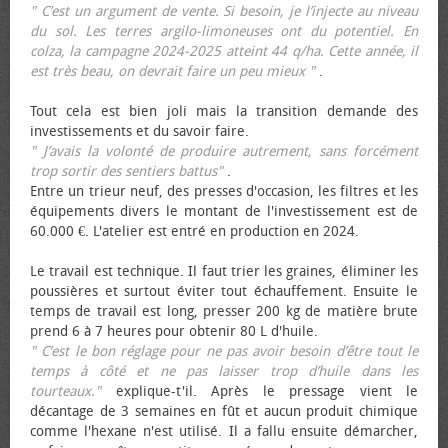
" C’est un argument de vente. Si besoin, je l’injecte au niveau
du sol. Les terres argilo-limoneuses ont du potentiel. En
colza, la campagne 2024-2025 atteint 44 q/ha. Cette année, il
est très beau, on devrait faire un peu mieux "
.
Tout cela est bien joli mais la transition demande des
investissements et du savoir faire.
" J’avais la volonté de produire autrement, sans forcément
trop sortir des sentiers battus"
.
Entre un trieur neuf, des presses d'occasion, les filtres et les
équipements divers le montant de l'investissement est de
60.000 €. L'atelier est entré en production en 2024.
Le travail est technique. Il faut trier les graines, éliminer les
poussières et surtout éviter tout échauffement. Ensuite le
temps de travail est long, presser 200 kg de matière brute
prend 6 à 7 heures pour obtenir 80 L d'huile.
" C’est le bon réglage pour ne pas avoir besoin d’être tout le
temps à côté et ne pas laisser trop d’huile dans les
tourteaux."
explique-t'il. Après le pressage vient le
décantage de 3 semaines en fût et aucun produit chimique
comme l'hexane n'est utilisé. Il a fallu ensuite démarcher,