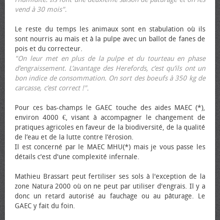
vend à 30 mois".
Le reste du temps les animaux sont en stabulation où ils
sont nourris au maïs et à la pulpe avec un ballot de fanes de
pois et du correcteur.
"On leur met en plus de la pulpe et du tourteau en phase
d’engraissement. L’avantage des Herefords, c’est qu’ils ont un
bon indice de consommation. On sort des bœufs à 350 kg de
carcasse, c’est correct !"
.
Pour ces bas-champs le GAEC touche des aides MAEC (*),
environ 4000 €, visant à accompagner le changement de
pratiques agricoles en faveur de la biodiversité, de la qualité
de l’eau et de la lutte contre l’érosion.
Il est concerné par le MAEC MHU(*) mais je vous passe les
détails c'est d'une complexité infernale.
Mathieu Brassart peut fertiliser ses sols à l'exception de la
zone Natura 2000 où on ne peut par utiliser d'engrais. Il y a
donc un retard autorisé au fauchage ou au pâturage. Le
GAEC y fait du foin.