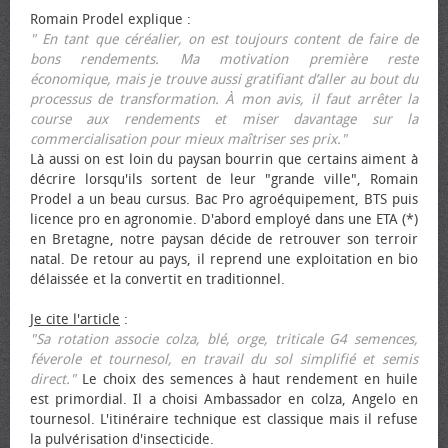
Romain Prodel explique :
" En tant que céréalier, on est toujours content de faire de
bons rendements. Ma motivation première reste
économique, mais je trouve aussi gratifiant d’aller au bout du
processus de transformation. À mon avis, il faut arrêter la
course aux rendements et miser davantage sur la
commercialisation pour mieux maîtriser ses prix."
Là aussi on est loin du paysan bourrin que certains aiment à
décrire lorsqu'ils sortent de leur "grande ville", Romain
Prodel a un beau cursus. Bac Pro agroéquipement, BTS puis
licence pro en agronomie. D'abord employé dans une ETA (*)
en Bretagne, notre paysan décide de retrouver son terroir
natal. De retour au pays, il reprend une exploitation en bio
délaissée et la convertit en traditionnel.
Je cite l'article
:
"Sa rotation associe colza, blé, orge, triticale G4 semences,
féverole et tournesol, en travail du sol simplifié et semis
direct."
Le choix des semences à haut rendement en huile
est primordial. Il a choisi Ambassador en colza, Angelo en
tournesol. L'itinéraire technique est classique mais il refuse
la pulvérisation d'insecticide.