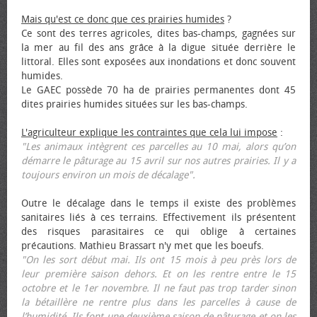
Mais qu'est ce donc que ces prairies humides
?
Ce sont des terres agricoles, dites bas-champs, gagnées sur
la mer au fil des ans grâce à la digue située derrière le
littoral. Elles sont exposées aux inondations et donc souvent
humides.
Le GAEC possède 70 ha de prairies permanentes dont 45
dites prairies humides situées sur les bas-champs.
L'agriculteur explique les contraintes que cela lui impose
:
"Les animaux intègrent ces parcelles au 10 mai, alors qu’on
démarre le pâturage au 15 avril sur nos autres prairies. Il y a
toujours environ un mois de décalage".
Outre le décalage dans le temps il existe des problèmes
sanitaires liés à ces terrains. Effectivement ils présentent
des risques parasitaires ce qui oblige à certaines
précautions. Mathieu Brassart n'y met que les bœufs.
"On les sort début mai. Ils ont 15 mois à peu près lors de
leur première saison dehors. Et on les rentre entre le 15
octobre et le 1er novembre. Il ne faut pas trop tarder sinon
la bétaillère ne rentre plus dans les parcelles à cause de
l’humidité. Ils font une deuxième saison de pâturage et on les