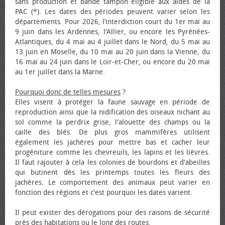
sans production et bande tampon éligible aux aides de la
PAC (*). Les dates des périodes peuvent varier selon les
départements. Pour 2026, l’interdiction court du 1er mai au
9 juin dans les Ardennes, l'Allier, ou encore les Pyrénées-
Atlantiques, du 4 mai au 4 juillet dans le Nord, du 5 mai au
13 juin en Moselle, du 10 mai au 20 juin dans la Vienne, du
16 mai au 24 juin dans le Loir-et-Cher, ou encore du 20 mai
au 1er juillet dans la Marne.
Pourquoi donc de telles mesures
?
Elles visent à protéger la faune sauvage en période de
reproduction ainsi que la nidification des oiseaux nichant au
sol comme la perdrix grise, l'alouette des champs ou la
caille des blés. De plus gros mammifères utilisent
également les jachères pour mettre bas et cacher leur
progéniture comme les chevreuils, les lapins et les lièvres.
Il faut rajouter à cela les colonies de bourdons et d'abeilles
qui butinent dès les printemps toutes les fleurs des
jachères. Le comportement des animaux peut varier en
fonction des régions et c'est pourquoi les dates varient.
Il peut exister des dérogations pour des raisons de sécurité
près des habitations ou le long des routes.