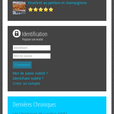
Feuilleté au jambon et champignons
Identification
Proposer une recette
Connexion
Mot de passe oublié ?
Identifiant oublié ?
Créer un compte
Dernières Chroniques
Les Chroniques de Lucullus n°692