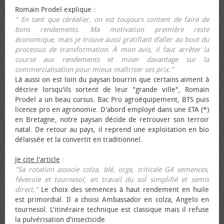
Romain Prodel explique :
" En tant que céréalier, on est toujours content de faire de
bons rendements. Ma motivation première reste
économique, mais je trouve aussi gratifiant d’aller au bout du
processus de transformation. À mon avis, il faut arrêter la
course aux rendements et miser davantage sur la
commercialisation pour mieux maîtriser ses prix."
Là aussi on est loin du paysan bourrin que certains aiment à
décrire lorsqu'ils sortent de leur "grande ville", Romain
Prodel a un beau cursus. Bac Pro agroéquipement, BTS puis
licence pro en agronomie. D'abord employé dans une ETA (*)
en Bretagne, notre paysan décide de retrouver son terroir
natal. De retour au pays, il reprend une exploitation en bio
délaissée et la convertit en traditionnel.
Je cite l'article
:
"Sa rotation associe colza, blé, orge, triticale G4 semences,
féverole et tournesol, en travail du sol simplifié et semis
direct."
Le choix des semences à haut rendement en huile
est primordial. Il a choisi Ambassador en colza, Angelo en
tournesol. L'itinéraire technique est classique mais il refuse
la pulvérisation d'insecticide.