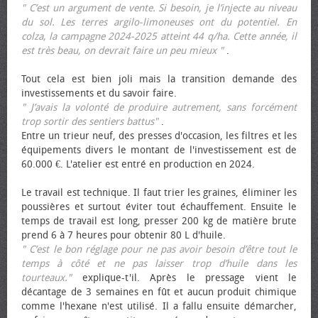
" C’est un argument de vente. Si besoin, je l’injecte au niveau
du sol. Les terres argilo-limoneuses ont du potentiel. En
colza, la campagne 2024-2025 atteint 44 q/ha. Cette année, il
est très beau, on devrait faire un peu mieux "
.
Tout cela est bien joli mais la transition demande des
investissements et du savoir faire.
" J’avais la volonté de produire autrement, sans forcément
trop sortir des sentiers battus"
.
Entre un trieur neuf, des presses d'occasion, les filtres et les
équipements divers le montant de l'investissement est de
60.000 €. L'atelier est entré en production en 2024.
Le travail est technique. Il faut trier les graines, éliminer les
poussières et surtout éviter tout échauffement. Ensuite le
temps de travail est long, presser 200 kg de matière brute
prend 6 à 7 heures pour obtenir 80 L d'huile.
" C’est le bon réglage pour ne pas avoir besoin d’être tout le
temps à côté et ne pas laisser trop d’huile dans les
tourteaux."
explique-t'il. Après le pressage vient le
décantage de 3 semaines en fût et aucun produit chimique
comme l'hexane n'est utilisé. Il a fallu ensuite démarcher,