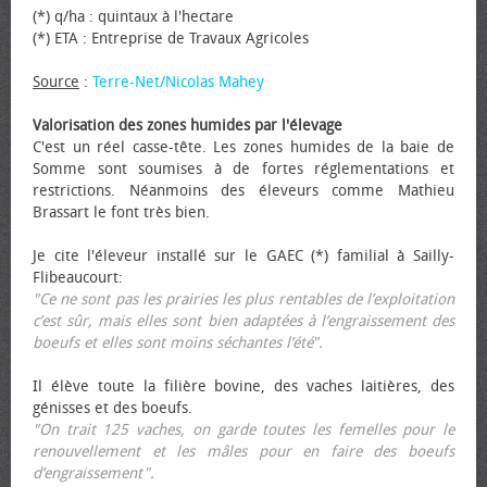
(*) q/ha : quintaux à l'hectare
(*) ETA : Entreprise de Travaux Agricoles
Source
:
Terre-Net/Nicolas Mahey
Valorisation des zones humides par l'élevage
C'est un réel casse-tête. Les zones humides de la baie de
Somme sont soumises à de fortes réglementations et
restrictions. Néanmoins des éleveurs comme Mathieu
Brassart le font très bien.
Je cite l'éleveur installé sur le GAEC (*) familial à Sailly-
Flibeaucourt:
"Ce ne sont pas les prairies les plus rentables de l’exploitation
c’est sûr, mais elles sont bien adaptées à l’engraissement des
bœufs et elles sont moins séchantes l’été".
Il élève toute la filière bovine, des vaches laitières, des
génisses et des bœufs.
"On trait 125 vaches, on garde toutes les femelles pour le
renouvellement et les mâles pour en faire des bœufs
d’engraissement".