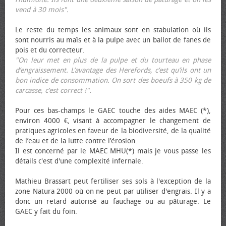
vend à 30 mois".
Le reste du temps les animaux sont en stabulation où ils
sont nourris au maïs et à la pulpe avec un ballot de fanes de
pois et du correcteur.
"On leur met en plus de la pulpe et du tourteau en phase
d’engraissement. L’avantage des Herefords, c’est qu’ils ont un
bon indice de consommation. On sort des bœufs à 350 kg de
carcasse, c’est correct !"
.
Pour ces bas-champs le GAEC touche des aides MAEC (*),
environ 4000 €, visant à accompagner le changement de
pratiques agricoles en faveur de la biodiversité, de la qualité
de l’eau et de la lutte contre l’érosion.
Il est concerné par le MAEC MHU(*) mais je vous passe les
détails c'est d'une complexité infernale.
Mathieu Brassart peut fertiliser ses sols à l'exception de la
zone Natura 2000 où on ne peut par utiliser d'engrais. Il y a
donc un retard autorisé au fauchage ou au pâturage. Le
GAEC y fait du foin.