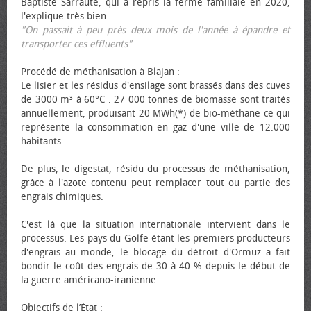
Baptiste Sarraute, qui a repris la ferme familiale en 2020,
l'explique très bien :
"On passait à peu près deux mois de l'année à épandre et
transporter ces effluents"
.
Procédé de méthanisation à Blajan
:
Le lisier et les résidus d'ensilage sont brassés dans des cuves
de 3000 m³ à 60°C . 27 000 tonnes de biomasse sont traités
annuellement, produisant 20 MWh(*) de bio-méthane ce qui
représente la consommation en gaz d'une ville de 12.000
habitants.
De plus, le digestat, résidu du processus de méthanisation,
grâce à l'azote contenu peut remplacer tout ou partie des
engrais chimiques.
C'est là que la situation internationale intervient dans le
processus. Les pays du Golfe étant les premiers producteurs
d'engrais au monde, le blocage du détroit d'Ormuz a fait
bondir le coût des engrais de 30 à 40 % depuis le début de
la guerre américano-iranienne.
Objectifs de l’État
: