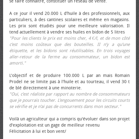
se faire connaître, constituer un réseau de vente.
A ce jour il vend 20.000 L d'huile à des professionnels, aux
particuliers, à des cantines scolaires et même en magasins.
Les prix sont étudiés pour une meilleure valorisation. Il
tend actuellement à vendre ses huiles en bidon de 5 litres
"Pour les clients le prix est moins cher, 4 €/l, et de mon côté
c’est moins coûteux que des bouteilles. II n’y a qu’une
étiquette, et les bidons sont réutilisables. En trois voyages
aller-retour de la ferme au consommateur, un bidon est
amorti."
L'objectif et de produire 100.000 L par an mais Romain
Prodel ne se limite pas à l'huile et au tourteau, il vend 30 t
de blé directement à une minoterie.
"Oui, c’est réaliste par rapport au nombre de consommateurs
que je pourrais toucher. L’engouement pour les circuits courts
se vérifie et je n’ai pas de concurrents dans mon secteur."
Voilà un agriculteur qui a compris qu'évoluer dans son projet
d'exploitation est un gage de meilleur revenu
Félicitation à lui et bon vent/