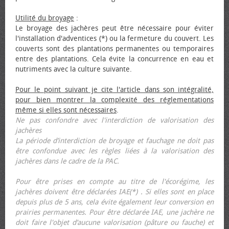
Utilité du broyage
:
Le broyage des jachères peut être nécessaire pour éviter
l'installation d'adventices (*) ou la fermeture du couvert. Les
couverts sont des plantations permanentes ou temporaires
entre des plantations. Cela évite la concurrence en eau et
nutriments avec la culture suivante.
Pour le point suivant je cite l'article dans son intégralité,
pour bien montrer la complexité des réglementations
même si elles sont nécessaires
.
Ne pas confondre avec l'interdiction de valorisation des
jachères
La période d’interdiction de broyage et fauchage ne doit pas
être confondue avec les règles liées à la valorisation des
jachères dans le cadre de la PAC.
Pour être prises en compte au titre de l'écorégime, les
jachères doivent être déclarées IAE(*) . Si elles sont en place
depuis plus de 5 ans, cela évite également leur conversion en
prairies permanentes. Pour être déclarée IAE, une jachère ne
doit faire l'objet d’aucune valorisation (pâture ou fauche) et