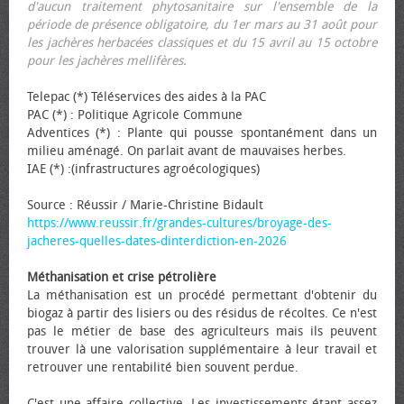
d'aucun traitement phytosanitaire sur l'ensemble de la
période de présence obligatoire, du 1er mars au 31 août pour
les jachères herbacées classiques et du 15 avril au 15 octobre
pour les jachères mellifères.
Telepac (*) Téléservices des aides à la PAC
PAC (*) : Politique Agricole Commune
Adventices (*) : Plante qui pousse spontanément dans un
milieu aménagé. On parlait avant de mauvaises herbes.
IAE (*) :(infrastructures agroécologiques)
Source : Réussir / Marie-Christine Bidault
https://www.reussir.fr/grandes-cultures/broyage-des-
jacheres-quelles-dates-dinterdiction-en-2026
Méthanisation et crise pétrolière
La méthanisation est un procédé permettant d'obtenir du
biogaz à partir des lisiers ou des résidus de récoltes. Ce n'est
pas le métier de base des agriculteurs mais ils peuvent
trouver là une valorisation supplémentaire à leur travail et
retrouver une rentabilité bien souvent perdue.
C'est une affaire collective. Les investissements étant assez