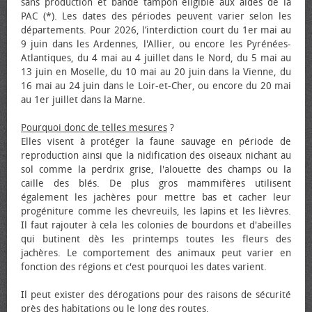
sans production et bande tampon éligible aux aides de la
PAC (*). Les dates des périodes peuvent varier selon les
départements. Pour 2026, l’interdiction court du 1er mai au
9 juin dans les Ardennes, l'Allier, ou encore les Pyrénées-
Atlantiques, du 4 mai au 4 juillet dans le Nord, du 5 mai au
13 juin en Moselle, du 10 mai au 20 juin dans la Vienne, du
16 mai au 24 juin dans le Loir-et-Cher, ou encore du 20 mai
au 1er juillet dans la Marne.
Pourquoi donc de telles mesures
?
Elles visent à protéger la faune sauvage en période de
reproduction ainsi que la nidification des oiseaux nichant au
sol comme la perdrix grise, l'alouette des champs ou la
caille des blés. De plus gros mammifères utilisent
également les jachères pour mettre bas et cacher leur
progéniture comme les chevreuils, les lapins et les lièvres.
Il faut rajouter à cela les colonies de bourdons et d'abeilles
qui butinent dès les printemps toutes les fleurs des
jachères. Le comportement des animaux peut varier en
fonction des régions et c'est pourquoi les dates varient.
Il peut exister des dérogations pour des raisons de sécurité
près des habitations ou le long des routes.