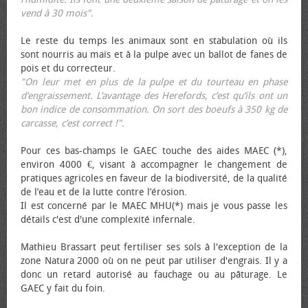
vend à 30 mois".
Le reste du temps les animaux sont en stabulation où ils
sont nourris au maïs et à la pulpe avec un ballot de fanes de
pois et du correcteur.
"On leur met en plus de la pulpe et du tourteau en phase
d’engraissement. L’avantage des Herefords, c’est qu’ils ont un
bon indice de consommation. On sort des bœufs à 350 kg de
carcasse, c’est correct !"
.
Pour ces bas-champs le GAEC touche des aides MAEC (*),
environ 4000 €, visant à accompagner le changement de
pratiques agricoles en faveur de la biodiversité, de la qualité
de l’eau et de la lutte contre l’érosion.
Il est concerné par le MAEC MHU(*) mais je vous passe les
détails c'est d'une complexité infernale.
Mathieu Brassart peut fertiliser ses sols à l'exception de la
zone Natura 2000 où on ne peut par utiliser d'engrais. Il y a
donc un retard autorisé au fauchage ou au pâturage. Le
GAEC y fait du foin.