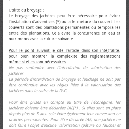
Utilité du broyage
:
Le broyage des jachères peut être nécessaire pour éviter
l'installation d'adventices (*) ou la fermeture du couvert. Les
couverts sont des plantations permanentes ou temporaires
entre des plantations. Cela évite la concurrence en eau et
nutriments avec la culture suivante.
Pour le point suivant je cite l'article dans son intégralité,
pour bien montrer la complexité des réglementations
même si elles sont nécessaires
.
Ne pas confondre avec l'interdiction de valorisation des
jachères
La période d’interdiction de broyage et fauchage ne doit pas
être confondue avec les règles liées à la valorisation des
jachères dans le cadre de la PAC.
Pour être prises en compte au titre de l'écorégime, les
jachères doivent être déclarées IAE(*) . Si elles sont en place
depuis plus de 5 ans, cela évite également leur conversion en
prairies permanentes. Pour être déclarée IAE, une jachère ne
doit faire l'objet d’aucune valorisation (pâture ou fauche) et