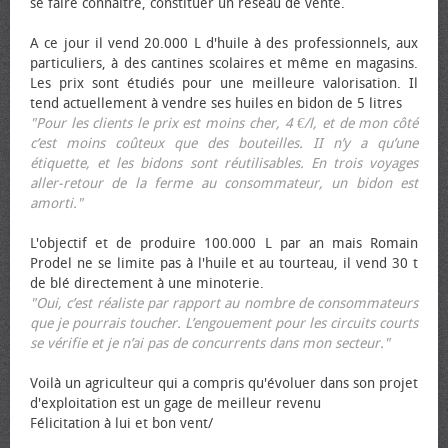
se faire connaître, constituer un réseau de vente.
A ce jour il vend 20.000 L d'huile à des professionnels, aux
particuliers, à des cantines scolaires et même en magasins.
Les prix sont étudiés pour une meilleure valorisation. Il
tend actuellement à vendre ses huiles en bidon de 5 litres
"Pour les clients le prix est moins cher, 4 €/l, et de mon côté
c’est moins coûteux que des bouteilles. II n’y a qu’une
étiquette, et les bidons sont réutilisables. En trois voyages
aller-retour de la ferme au consommateur, un bidon est
amorti."
L'objectif et de produire 100.000 L par an mais Romain
Prodel ne se limite pas à l'huile et au tourteau, il vend 30 t
de blé directement à une minoterie.
"Oui, c’est réaliste par rapport au nombre de consommateurs
que je pourrais toucher. L’engouement pour les circuits courts
se vérifie et je n’ai pas de concurrents dans mon secteur."
Voilà un agriculteur qui a compris qu'évoluer dans son projet
d'exploitation est un gage de meilleur revenu
Félicitation à lui et bon vent/