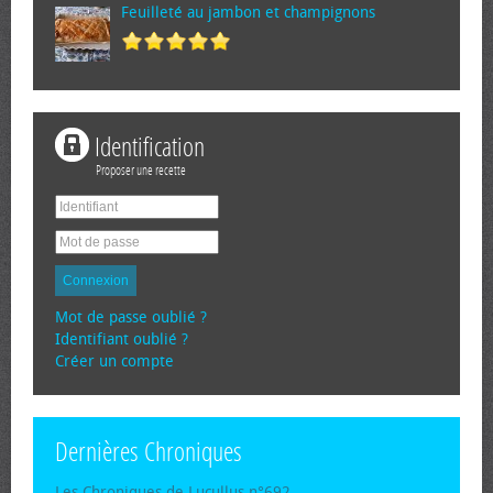
Feuilleté au jambon et champignons
Identification
Proposer une recette
Connexion
Mot de passe oublié ?
Identifiant oublié ?
Créer un compte
Dernières Chroniques
Les Chroniques de Lucullus n°692