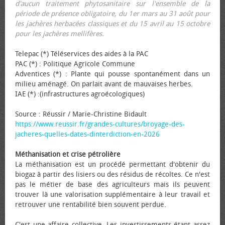
d'aucun traitement phytosanitaire sur l'ensemble de la
période de présence obligatoire, du 1er mars au 31 août pour
les jachères herbacées classiques et du 15 avril au 15 octobre
pour les jachères mellifères.
Telepac (*) Téléservices des aides à la PAC
PAC (*) : Politique Agricole Commune
Adventices (*) : Plante qui pousse spontanément dans un
milieu aménagé. On parlait avant de mauvaises herbes.
IAE (*) :(infrastructures agroécologiques)
Source : Réussir / Marie-Christine Bidault
https://www.reussir.fr/grandes-cultures/broyage-des-
jacheres-quelles-dates-dinterdiction-en-2026
Méthanisation et crise pétrolière
La méthanisation est un procédé permettant d'obtenir du
biogaz à partir des lisiers ou des résidus de récoltes. Ce n'est
pas le métier de base des agriculteurs mais ils peuvent
trouver là une valorisation supplémentaire à leur travail et
retrouver une rentabilité bien souvent perdue.
C'est une affaire collective. Les investissements étant assez