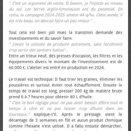
" C’est un argument de vente. Si besoin, je l’injecte au niveau
du sol. Les terres argilo-limoneuses ont du potentiel. En
colza, la campagne 2024-2025 atteint 44 q/ha. Cette année, il
est très beau, on devrait faire un peu mieux "
.
Tout cela est bien joli mais la transition demande des
investissements et du savoir faire.
" J’avais la volonté de produire autrement, sans forcément
trop sortir des sentiers battus"
.
Entre un trieur neuf, des presses d'occasion, les filtres et les
équipements divers le montant de l'investissement est de
60.000 €. L'atelier est entré en production en 2024.
Le travail est technique. Il faut trier les graines, éliminer les
poussières et surtout éviter tout échauffement. Ensuite le
temps de travail est long, presser 200 kg de matière brute
prend 6 à 7 heures pour obtenir 80 L d'huile.
" C’est le bon réglage pour ne pas avoir besoin d’être tout le
temps à côté et ne pas laisser trop d’huile dans les
tourteaux."
explique-t'il. Après le pressage vient le
décantage de 3 semaines en fût et aucun produit chimique
comme l'hexane n'est utilisé. Il a fallu ensuite démarcher,