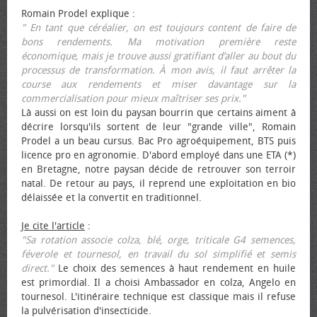
Romain Prodel explique :
" En tant que céréalier, on est toujours content de faire de
bons rendements. Ma motivation première reste
économique, mais je trouve aussi gratifiant d’aller au bout du
processus de transformation. À mon avis, il faut arrêter la
course aux rendements et miser davantage sur la
commercialisation pour mieux maîtriser ses prix."
Là aussi on est loin du paysan bourrin que certains aiment à
décrire lorsqu'ils sortent de leur "grande ville", Romain
Prodel a un beau cursus. Bac Pro agroéquipement, BTS puis
licence pro en agronomie. D'abord employé dans une ETA (*)
en Bretagne, notre paysan décide de retrouver son terroir
natal. De retour au pays, il reprend une exploitation en bio
délaissée et la convertit en traditionnel.
Je cite l'article
:
"Sa rotation associe colza, blé, orge, triticale G4 semences,
féverole et tournesol, en travail du sol simplifié et semis
direct."
Le choix des semences à haut rendement en huile
est primordial. Il a choisi Ambassador en colza, Angelo en
tournesol. L'itinéraire technique est classique mais il refuse
la pulvérisation d'insecticide.