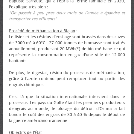
Baptiste Sarraute, qui a repris la ferme familiale en 2020,
l'explique très bien :
"On passait à peu près deux mois de l'année à épandre et
transporter ces effluents"
.
Procédé de méthanisation à Blajan
:
Le lisier et les résidus d'ensilage sont brassés dans des cuves
de 3000 m³ à 60°C . 27 000 tonnes de biomasse sont traités
annuellement, produisant 20 MWh(*) de bio-méthane ce qui
représente la consommation en gaz d'une ville de 12.000
habitants.
De plus, le digestat, résidu du processus de méthanisation,
grâce à l'azote contenu peut remplacer tout ou partie des
engrais chimiques.
C'est là que la situation internationale intervient dans le
processus. Les pays du Golfe étant les premiers producteurs
d'engrais au monde, le blocage du détroit d'Ormuz a fait
bondir le coût des engrais de 30 à 40 % depuis le début de
la guerre américano-iranienne.
Objectifs de l’État
: