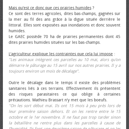
Mais qu'est ce donc que ces prairies humides
?
Ce sont des terres agricoles, dites bas-champs, gagnées sur
la mer au fil des ans grâce à la digue située derrière le
littoral. Elles sont exposées aux inondations et donc souvent
humides.
Le GAEC possède 70 ha de prairies permanentes dont 45
dites prairies humides situées sur les bas-champs.
L'agriculteur explique les contraintes que cela lui impose
:
"Les animaux intègrent ces parcelles au 10 mai, alors qu’on
démarre le pâturage au 15 avril sur nos autres prairies. Il y a
toujours environ un mois de décalage".
Outre le décalage dans le temps il existe des problèmes
sanitaires liés à ces terrains. Effectivement ils présentent
des risques parasitaires ce qui oblige à certaines
précautions. Mathieu Brassart n'y met que les bœufs.
"On les sort début mai. Ils ont 15 mois à peu près lors de
leur première saison dehors. Et on les rentre entre le 15
octobre et le 1er novembre. Il ne faut pas trop tarder sinon
la bétaillère ne rentre plus dans les parcelles à cause de
l’humidité. Ils font une deuxième saison de pâturage et on les