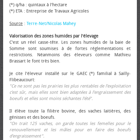
(*) q/ha : quintaux à l'hectare
(*) ETA : Entreprise de Travaux Agricoles
Source
:
Terre-Net/Nicolas Mahey
Valorisation des zones humides par l'élevage
C'est un réel casse-tête. Les zones humides de la baie de
Somme sont soumises à de fortes réglementations et
restrictions. Néanmoins des éleveurs comme Mathieu
Brassart le font très bien.
Je cite l'éleveur installé sur le GAEC (*) familial à Sailly-
Flibeaucourt:
"Ce ne sont pas les prairies les plus rentables de l’exploitation
c’est sûr, mais elles sont bien adaptées à l’engraissement des
bœufs et elles sont moins séchantes l’été".
Il élève toute la filière bovine, des vaches laitières, des
génisses et des bœufs.
"On trait 125 vaches, on garde toutes les femelles pour le
renouvellement et les mâles pour en faire des bœufs
d’engraissement".